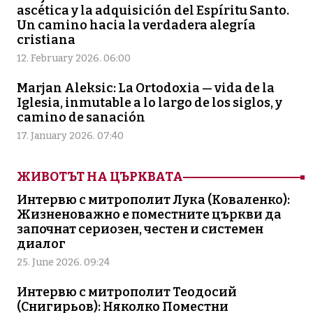
ascética y la adquisición del Espíritu Santo.
Un camino hacia la verdadera alegría
cristiana
12. February 2026. 06:00
Marjan Aleksic: La Ortodoxia — vida de la
Iglesia, inmutable a lo largo de los siglos, y
camino de sanación
17. January 2026. 07:40
ЖИВОТЪТ НА ЦЪРКВАТА
Интервю с митрополит Лука (Коваленко):
Жизненоважно е поместните църкви да
започнат сериозен, честен и системен
диалог
25. June 2026. 09:24
Интервю с митрополит Теодосий
(Снигирьов): Няколко Поместни