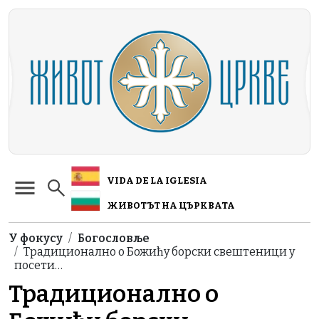
Skip to main content
VIDA DE LA IGLESIA
ЖИВОТЪТ НА ЦЪРКВАТА
Breadcrumb
У фокусу
Богословље
Традиционално о Божићу борски свештеници у
посети…
Традиционално о