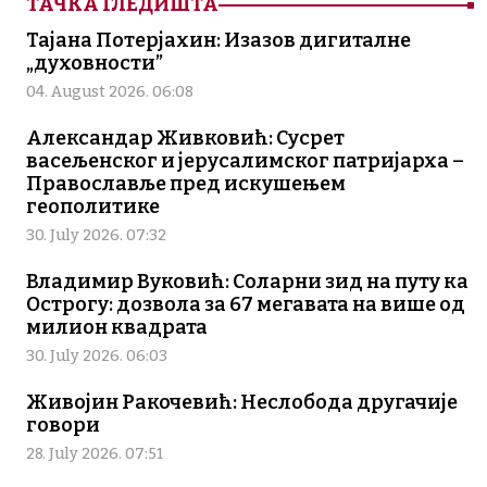
ТАЧКА ГЛЕДИШТА
Тајана Потерјахин: Изазов дигиталне
„духовности”
04. August 2026. 06:08
Александар Живковић: Сусрет
васељенског и јерусалимског патријарха –
Православље пред искушењем
геополитике
30. July 2026. 07:32
Владимир Вуковић: Соларни зид на путу ка
Острогу: дозвола за 67 мегавата на више од
милион квадрата
30. July 2026. 06:03
Живојин Ракочевић: Неслобода другачије
говори
28. July 2026. 07:51