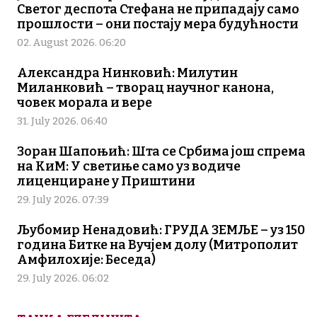
Светог деспота Стефана не припадају само
прошлости – они постају мера будућности
02. August 2026. 06:20
Александра Нинковић: Милутин
Миланковић – творац научног канона,
човек морала и вере
31. July 2026. 06:40
Зоран Шапоњић: Шта се Србима још спрема
на КиМ: У светиње само уз водиче
лиценциране у Приштини
29. July 2026. 07:39
Љубомир Ненадовић: ГРУДА ЗЕМЉЕ – уз 150
година Битке на Вучјем долу (Митрополит
Амфилохије: Беседа)
29. July 2026. 06:02