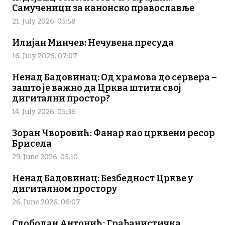
Самученици за канонско православље
21. July 2026. 05:58
Илијан Минчев: Нечувена пресуда
16. July 2026. 07:07
Ненад Бадовинац: Од храмова до сервера –
зашто је важно да Црква штити свој
дигитални простор?
14. July 2026. 05:36
Зоран Чворовић: Фанар као црквени ресор
Брисела
29. June 2026. 05:10
Ненад Бадовинац: Безбедност Цркве у
дигиталном простору
26. June 2026. 06:07
Слободан Антонић: Грађанистичка