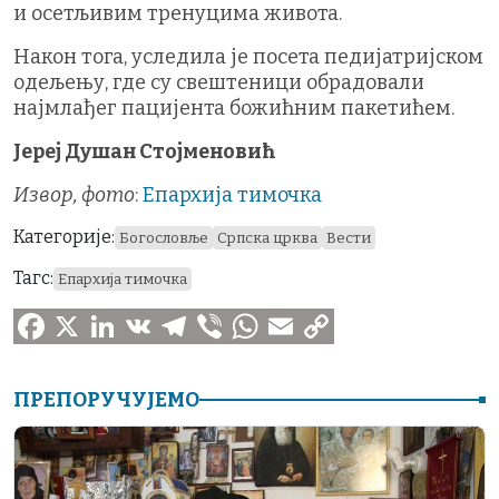
и осетљивим тренуцима живота.
Након тога, уследила је посета педијатријском
одељењу, где су свештеници обрадовали
најмлађег пацијента божићним пакетићем.
Јереј Душан Стојменовић
Извор, фото
:
Епархија тимочка
Категорије:
Богословље
Српска црква
Вести
Тагс:
Епархија тимочка
F
X
L
V
T
V
W
E
C
a
i
K
e
i
h
m
o
ПРЕПОРУЧУЈЕМО
c
n
l
b
a
a
p
e
k
e
e
t
i
y