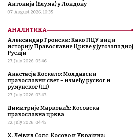
Антонија (Блума) у Лондону
07. August 2026. 10:35
АНАЛИТИКА
Александар Гронски: Како ПЦУ види
историју Православне Цркве у југозападној
Русији
27. July 2026. 05:46
Анастасја Коскело: Молдавски
православни свет – између руског и
румунског (III)
27. July 2026. 03:43
Димитрије Марковић: Косовска
православна црква
22. July 2026. 04:45
Х. Дејвид Солс: Косово и Украјина: