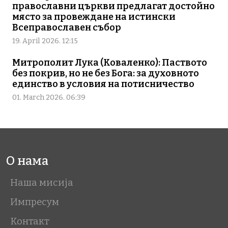
православни църкви предлагат достойно
място за провеждане на истински
Всеправославен събор
19. April 2026. 12:15
Митрополит Лука (Коваленко): Паството
без покрив, но не без Бога: за духовното
единство в условия на потисничество
01. March 2026. 06:39
О нама
Наша мисија
Импресум
Контакт