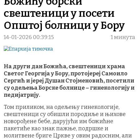
Божићу борски
свештеници у посети
Општој болници у Бору
14-01-2026 00:39:15
1 минута
На други дан Божића, свештеници храма
Светог Георгија у Бору, протојереј Самоило
Сергић и јереј Душан Стојменовић, посетили
су одељења Борске болнице – гинекологију и
педијатрију.
Том приликом, на одељењу гинекологије,
свештеници су обишли породиље и њихове
новорођене бебе, дарујући им божићне
пакетиће као знак пажње, подршке и
молитвене бриге Цркве у овим радосним, али