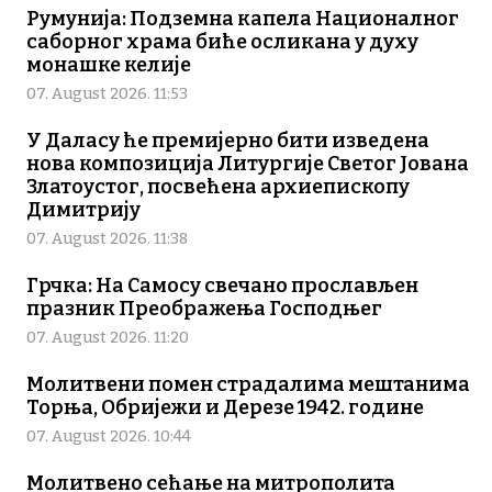
Румунија: Подземна капела Националног
саборног храма биће осликана у духу
монашке келије
07. August 2026. 11:53
У Даласу ће премијерно бити изведена
нова композиција Литургије Светог Јована
Златоустог, посвећена архиепископу
Димитрију
07. August 2026. 11:38
Грчка: На Самосу свечано прослављен
празник Преображења Господњег
07. August 2026. 11:20
Молитвени помен страдалима мештанима
Торња, Обријежи и Дерезе 1942. године
07. August 2026. 10:44
Молитвено сећање на митрополита