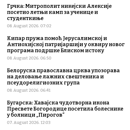
Грчка: Митрополит никејски Алексије
посетио летњи камп за ученице и
студенткиње
08. August 2026. 07:02
Кипар пружа помоћ Јерусалимској и
Антиохијској патријаршији у оквиру новог
програма подршке Блиском истоку
08. August 2026. 06:50
Белоруска православна црква упозорава
на деловање лажних свештеника и
псеудорелигиозних група
08. August 2026. 06:41
Бугарска: Хавајска чудотворна икона
Пресвете Богородице посетила болеснике
у болници „Пирогов“
07. August 2026. 12:03