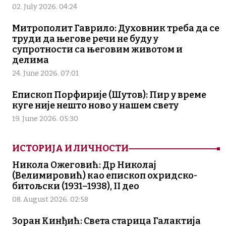
02. July 2026. 04:24
Митрополит Гаврило: Духовник треба да се
труди да његове речи не буду у
супротности са његовим животом и
делима
24. June 2026. 07:01
Епископ Порфирије (Шутов): Пир у време
куге није нешто ново у нашем свету
19. June 2026. 05:30
ИСТОРИЈА И ЛИЧНОСТИ
Никола Ожеговић: Др Николај
(Велимировић) као епископ охридско-
битољски (1931–1938), II део
08. August 2026. 02:58
Зоран Кинђић: Света старица Галактија