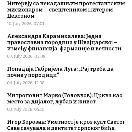
Интервју са некадашњим протестантским
мисионаром — свештеником Питером
Џексоном
10. July 2026. 07:01
Александра Карамихалева: Једна
православна породица у Швајцарској –
између финансија, фармације и вечности
07. July 2026. 05:08
Попадија Габријела Луга: „Рај треба да
почне у породици“
04. July 2026. 12:08
Митрополит Марко (Головков): Црква као
место за дијалог, љубав и живот
03. July 2026. 05:10
Игор Борозан: Уметност је кроз култ Светог
Саве сачувала идентитет српског бића