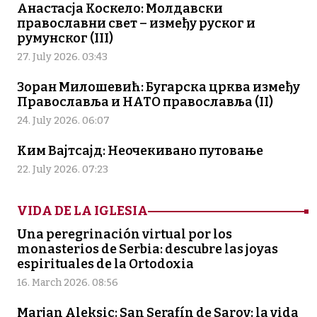
Анастасја Коскело: Молдавски
православни свет – између руског и
румунског (III)
27. July 2026. 03:43
Зоран Милошевић: Бугарска црква између
Православља и НАТО православља (II)
24. July 2026. 06:07
Ким Вајтсајд: Неочекивано путовање
22. July 2026. 07:23
VIDA DE LA IGLESIA
Una peregrinación virtual por los
monasterios de Serbia: descubre las joyas
espirituales de la Ortodoxia
16. March 2026. 08:56
Marjan Aleksic: San Serafín de Sarov: la vida