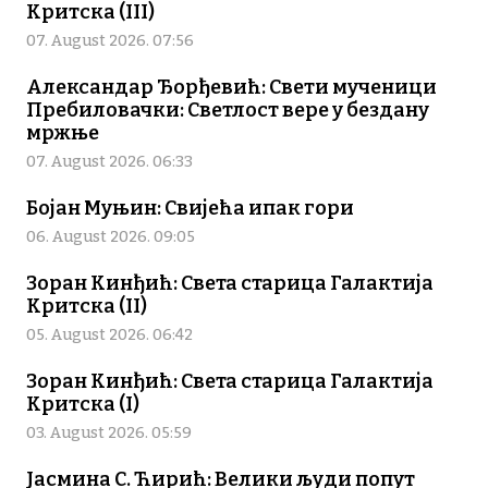
Критска (III)
07. August 2026. 07:56
Александар Ђорђевић: Свети мученици
Пребиловачки: Светлост вере у бездану
мржње
07. August 2026. 06:33
Бојан Муњин: Свијећа ипак гори
06. August 2026. 09:05
Зоран Кинђић: Света старица Галактија
Критска (II)
05. August 2026. 06:42
Зоран Кинђић: Света старица Галактија
Критска (I)
03. August 2026. 05:59
Јасмина С. Ћирић: Велики људи попут