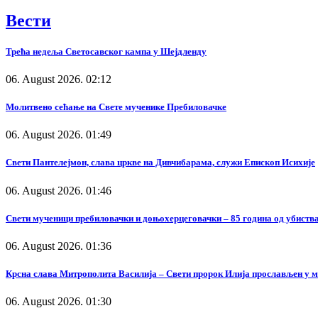
Вести
Трећа недеља Светосавског кампа у Шејдленду
06. August 2026. 02:12
Молитвено сећање на Свете мученике Пребиловачке
06. August 2026. 01:49
Свети Пантелејмон, слава цркве на Дивчибарама, служи Епископ Исихије
06. August 2026. 01:46
Свети мученици пребиловачки и доњохерцеговачки – 85 година од убиства
06. August 2026. 01:36
Крсна слава Митрополита Василија – Свети пророк Илија прослављен у 
06. August 2026. 01:30