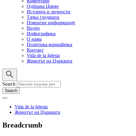
Коментари
Одбрана Цркве
Историја и личности
Тачка гледишта
Повратне информације
Видео
Инфографика
О нама
Политика коришћења
Контакт
Vida de la Iglesia
Животът на Църквата
Search
Vida de la Iglesia
Животът на Църквата
Breadcrumb