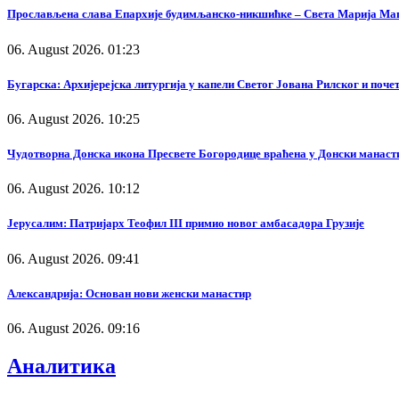
Прослављена слава Епархије будимљанско-никшићке – Света Марија Ма
06. August 2026. 01:23
Бугарска: Архијерејска литургија у капели Светог Јована Рилског и поч
06. August 2026. 10:25
Чудотворна Донска икона Пресвете Богородице враћена у Донски манаст
06. August 2026. 10:12
Јерусалим: Патријарх Теофил III примио новог амбасадора Грузије
06. August 2026. 09:41
Александрија: Основан нови женски манастир
06. August 2026. 09:16
Аналитика