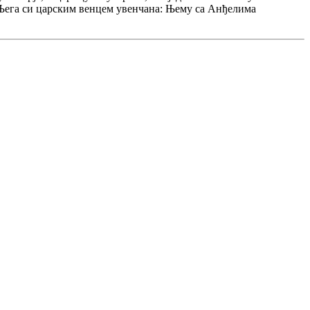
 Њега си царским венцем увенчана: Њему са Анђелима