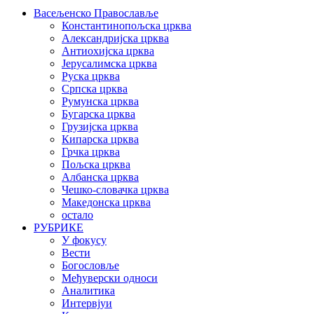
Васељенско Православље
Константинопољска црква
Александријска црква
Антиохијска црква
Јерусалимска црква
Руска црква
Српска црква
Румунска црква
Бугарска црква
Грузијска црква
Кипарска црква
Грчка црква
Пољска црква
Албанска црква
Чешко-словачка црква
Македонска црква
остало
РУБРИКЕ
У фокусу
Вести
Богословље
Међуверски односи
Аналитика
Интервјуи