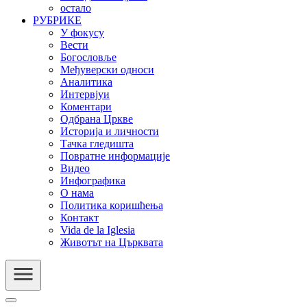
остало
РУБРИКЕ
У фокусу
Вести
Богословље
Међуверски односи
Аналитика
Интервјуи
Коментари
Одбрана Цркве
Историја и личности
Тачка гледишта
Повратне информације
Видео
Инфографика
О нама
Политика коришћења
Контакт
Vida de la Iglesia
Животът на Църквата