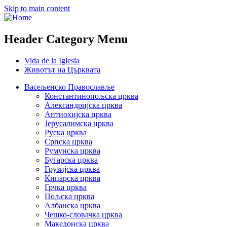
Skip to main content
Header Category Menu
Vida de la Iglesia
Животът на Църквата
Васељенско Православље
Константинопољска црква
Александријска црква
Антиохијска црква
Јерусалимска црква
Руска црква
Српска црква
Румунска црква
Бугарска црква
Грузијска црква
Кипарска црква
Грчка црква
Пољска црква
Албанска црква
Чешко-словачка црква
Македонска црква