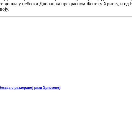
 си дошла у небески Дворац ка прекрасном Женику Христу, и од
воју.
беседа о раздераној ризи Христовој