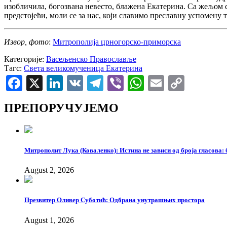
изобличила, богозвана невесто, блажена Екатерина. Са жељом
предстојећи, моли се за нас, који славимо преславну успомену т
Извор, фото
:
Митрополија црногорско-приморска
Категорије:
Васељенско Православље
Тагс:
Света великомученица Екатерина
Facebook
X
LinkedIn
VK
Telegram
Viber
WhatsApp
Email
Copy
Link
ПРЕПОРУЧУЈЕМО
Митрополит Лука (Коваленко): Истина не зависи од броја гласова: 
August 2, 2026
Презвитер Оливер Суботић: Одбрана унутрашњих простора
August 1, 2026