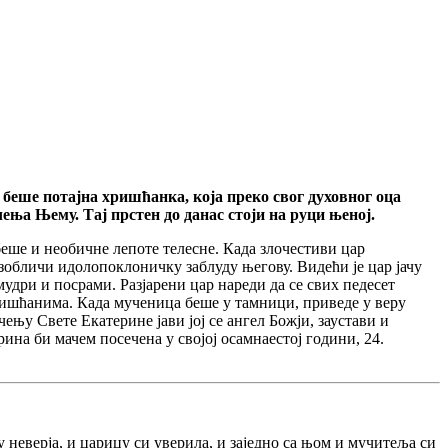
 беше потајна хришћанка, која преко свог духовног оца
ења Њему. Тај прстен до данас стоји на руци њеној.
еше и необичне лепоте телесне. Када злочестиви цар
зобличи идолопоклоничку заблуду његову. Видећи је цар јачу
мудри и посрами. Разјарени цар нареди да се свих педесет
ришћанима. Када мученица беше у тамници, приведе у веру
њу Свете Екатерине јави јој се ангел Божји, заустави и
рина би мачем посечена у својој осамнаестој години, 24.
неверја, и царицу си уверила, и заједно са њом и мучитеља си