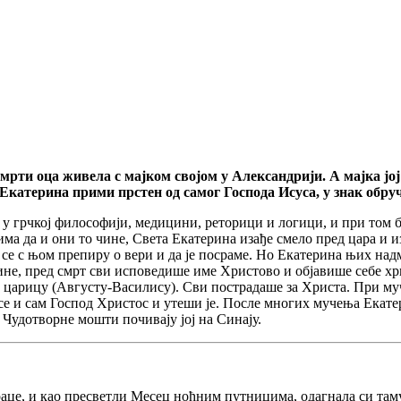
рти оца живела с мајком својом у Александрији. А мајка јој
Екатерина прими прстен од самог Господа Исуса, у знак обруч
у грчкој философији, медицини, реторици и логици, и при том б
 да и они то чине, Света Екатерина изађе смело пред цара и и
а се с њом препиру о вери и да је посраме. Но Екатерина њих над
ине, пред смрт сви исповедише име Христово и објавише себе х
у царицу (Августу-Василису). Сви пострадаше за Христа. При муче
ј се и сам Господ Христос и утеши је. После многих мучења Екате
 Чудотворне мошти почивају јој на Синају.
це, и као пресветли Месец ноћним путницима, одагнала си таму 