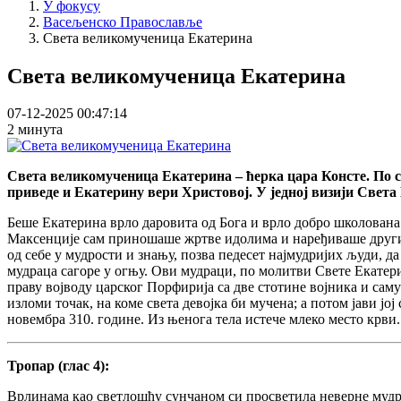
У фокусу
Васељенско Православље
Света великомученица Екатерина
Света великомученица Екатерина
07-12-2025 00:47:14
2 минута
Света великомученица Екатерина – ћерка цара Консте. По см
приведе и Екатерину вери Христовој. У једној визији Света 
Беше Екатерина врло даровита од Бога и врло добро школована 
Максенције сам приношаше жртве идолима и наређиваше другима
од себе у мудрости и знању, позва педесет најмудријих људи, д
мудраца сагоре у огњу. Ови мудраци, по молитви Свете Екатер
праву војводу царског Порфирија са две стотине војника и сам
изломи точак, на коме света девојка би мучена; а потом јави јо
новембра 310. године. Из њенога тела истече млеко место крви.
Тропар (глас 4):
Врлинама као светлошћу сунчаном си просветила неверне мудра