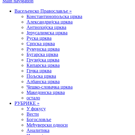
Main navigation
Васељенско Православље
»
Константинопољска црква
Александријска црква
Антиохијска црква
Јерусалимска црква
Руска црква
Српска црква
Румунска црква
Бугарска црква
Грузијска црква
Кипарска црква
Грчка црква
Пољска црква
Албанска црква
Чешко-словачка црква
Македонска црква
остало
РУБРИКЕ
»
У фокусу
Вести
Богословље
Међуверски односи
Аналитика