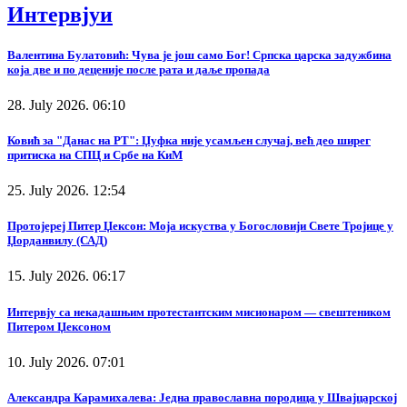
Интервјуи
Валентина Булатовић: Чува је још само Бог! Српска царска задужбина
која две и по деценије после рата и даље пропада
28. July 2026. 06:10
Ковић за "Данас на РТ": Џуфка није усамљен случај, већ део ширег
притиска на СПЦ и Србе на КиМ
25. July 2026. 12:54
Протојереј Питер Џексон: Моја искуства у Богословији Свете Тројице у
Џорданвилу (САД)
15. July 2026. 06:17
Интервју са некадашњим протестантским мисионаром — свештеником
Питером Џексоном
10. July 2026. 07:01
Александра Карамихалева: Једна православна породица у Швајцарској