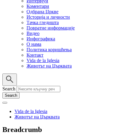
Интервјуи
Коментари
Одбрана Цркве
Историја и личности
Тачка гледишта
Повратне информације
Видео
Инфографика
О нама
Политика коришћења
Контакт
Vida de la Iglesia
Животът на Църквата
Search
Vida de la Iglesia
Животът на Църквата
Breadcrumb