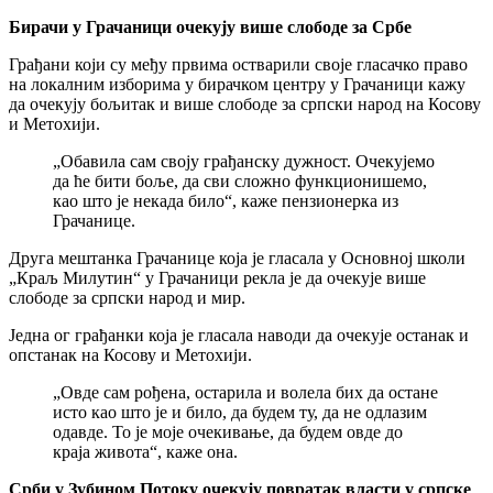
Бирачи у Грачаници очекују више слободе за Србе
Грађани који су међу првима остварили своје гласачко право
на локалним изборима у бирачком центру у Грачаници кажу
да очекују бољитак и више слободе за српски народ на Косову
и Метохији.
„Обавила сам своју грађанску дужност. Очекујемо
да ће бити боље, да сви сложно функционишемо,
као што је некада било“, каже пензионерка из
Грачанице.
Друга мештанка Грачанице која је гласала у Основној школи
„Краљ Милутин“ у Грачаници рекла је да очекује више
слободе за српски народ и мир.
Једна ог грађанки која је гласала наводи да очекује останак и
опстанак на Косову и Метохији.
„Овде сам рођена, остарила и волела бих да остане
исто као што је и било, да будем ту, да не одлазим
одавде. То је моје очекивање, да будем овде до
краја живота“, каже она.
Срби у Зубином Потоку очекују повратак власти у српске