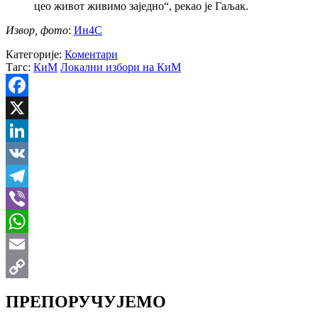
цео живот живимо заједно“, рекао је Гаљак.
Извор, фото
:
Ин4С
Категорије:
Коментари
Тагс:
КиМ
Локални избори на КиМ
Facebook
X
LinkedIn
VK
Telegram
Viber
WhatsApp
Email
Copy
ПРЕПОРУЧУЈЕМО
Link