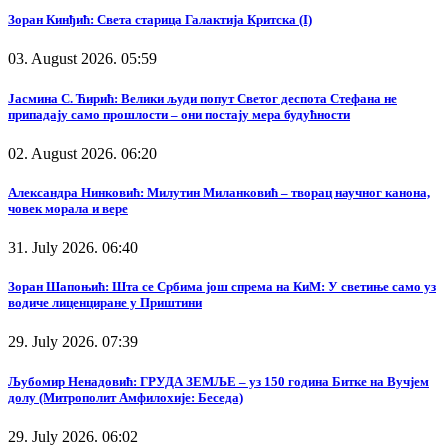
Зоран Кинђић: Света старица Галактија Критска (I)
03. August 2026. 05:59
Јасмина С. Ћирић: Велики људи попут Светог деспота Стефана не
припадају само прошлости – они постају мера будућности
02. August 2026. 06:20
Александра Нинковић: Милутин Миланковић – творац научног канона,
човек морала и вере
31. July 2026. 06:40
Зоран Шапоњић: Шта се Србима још спрема на КиМ: У светиње само уз
водиче лиценциране у Приштини
29. July 2026. 07:39
Љубомир Ненадовић: ГРУДА ЗЕМЉЕ – уз 150 година Битке на Вучјем
долу (Митрополит Амфилохије: Беседа)
29. July 2026. 06:02