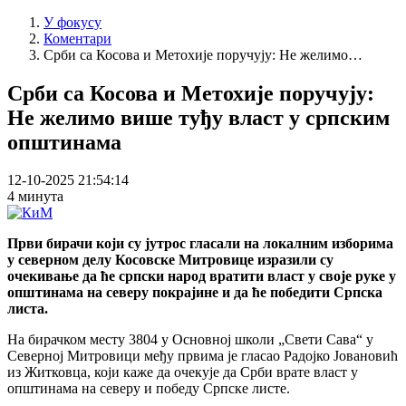
У фокусу
Коментари
Срби са Косова и Метохије поручују: Не желимо…
Срби са Косова и Метохије поручују:
Не желимо више туђу власт у српским
општинама
12-10-2025 21:54:14
4 минута
Први бирачи који су јутрос гласали на локалним изборима
у северном делу Косовске Митровице изразили су
очекивање да ће српски народ вратити власт у своје руке у
општинама на северу покрајине и да ће победити Српска
листа.
На бирачком месту 3804 у Основној школи „Свети Сава“ у
Северној Митровици међу првима је гласао Радојко Јовановић
из Житковца, који каже да очекује да Срби врате власт у
општинама на северу и победу Српске листе.