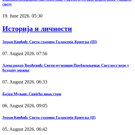
свету
19. June 2026. 05:30
Историја и личности
Зоран Кинђић: Света старица Галактија Критска (III)
07. August 2026. 07:56
Александар Ђорђевић: Свети мученици Пребиловачки: Светлост вере у
бездану мржње
07. August 2026. 06:33
Бојан Муњин: Свијећа ипак гори
06. August 2026. 09:05
Зоран Кинђић: Света старица Галактија Критска (II)
05. August 2026. 06:42