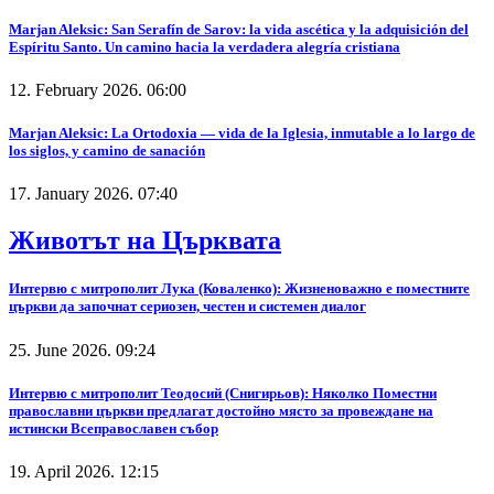
Marjan Aleksic: San Serafín de Sarov: la vida ascética y la adquisición del
Espíritu Santo. Un camino hacia la verdadera alegría cristiana
12. February 2026. 06:00
Marjan Aleksic: La Ortodoxia — vida de la Iglesia, inmutable a lo largo de
los siglos, y camino de sanación
17. January 2026. 07:40
Животът на Църквата
Интервю с митрополит Лука (Коваленко): Жизненоважно е поместните
църкви да започнат сериозен, честен и системен диалог
25. June 2026. 09:24
Интервю с митрополит Теодосий (Снигирьов): Няколко Поместни
православни църкви предлагат достойно място за провеждане на
истински Всеправославен събор
19. April 2026. 12:15