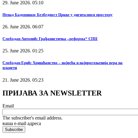
29. June 2026. 05:10
Ненад Бадовинац: Безбедност Цркве у дигиталном простору
26. June 2026. 06:07
Слободан Антонић: Грађанистичка „реформа“ СПЦ
25. June 2026. 01:25
Слободан Ерић: Хришћанство – највећа и најпрогоњенија вера на
планети
21. June 2026. 05:23
ПРИЈАВА ЗА NEWSLETTER
Email
The subscriber's email address.
ваша е-mail адреса