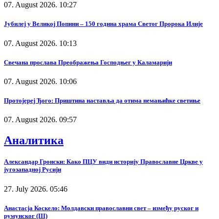
07. August 2026. 10:27
Јубилеј у Великој Попини – 150 година храма Светог Пророка Илије
07. August 2026. 10:13
Свечана прослава Преображења Господњег у Каламарији
07. August 2026. 10:06
Протојереј Ђого: Приштина наставља да отима немањићке светиње
07. August 2026. 09:57
Аналитика
Александар Гронски: Како ПЦУ види историју Православне Цркве у
југозападној Русији
27. July 2026. 05:46
Анастасја Коскело: Молдавски православни свет – између руског и
румунског (III)