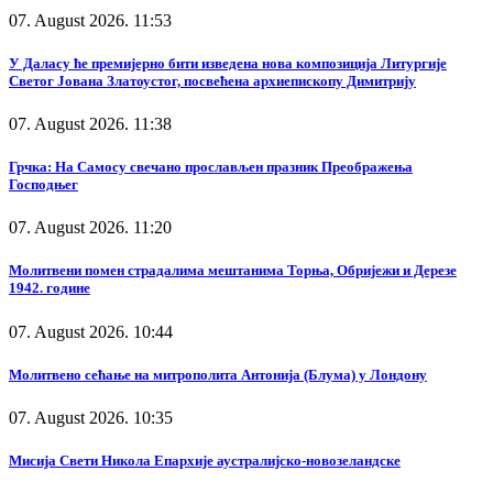
07. August 2026. 11:53
У Даласу ће премијерно бити изведена нова композиција Литургије
Светог Јована Златоустог, посвећена архиепископу Димитрију
07. August 2026. 11:38
Грчка: На Самосу свечано прослављен празник Преображења
Господњег
07. August 2026. 11:20
Молитвени помен страдалима мештанима Торња, Обријежи и Дерезе
1942. године
07. August 2026. 10:44
Молитвено сећање на митрополита Антонија (Блума) у Лондону
07. August 2026. 10:35
Мисија Свети Никола Епархије аустралијско-новозеландске