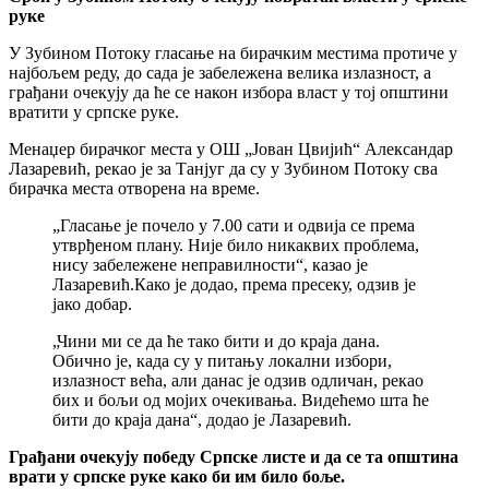
руке
У Зубином Потоку гласање на бирачким местима протиче у
најбољем реду, до сада је забележена велика излазност, а
грађани очекују да ће се након избора власт у тој општини
вратити у српске руке.
Менаџер бирачког места у ОШ „Јован Цвијић“ Александар
Лазаревић, рекао је за Танјуг да су у Зубином Потоку сва
бирачка места отворена на време.
„Гласање је почело у 7.00 сати и одвија се према
утврђеном плану. Није било никаквих проблема,
нису забележене неправилности“, казао је
Лазаревић.Како је додао, према пресеку, одзив је
јако добар.
„Чини ми се да ће тако бити и до краја дана.
Обично је, када су у питању локални избори,
излазност већа, али данас је одзив одличан, рекао
бих и бољи од мојих очекивања. Видећемо шта ће
бити до краја дана“, додао је Лазаревић.
Грађани очекују победу Српске листе и да се та општина
врати у српске руке како би им било боље.