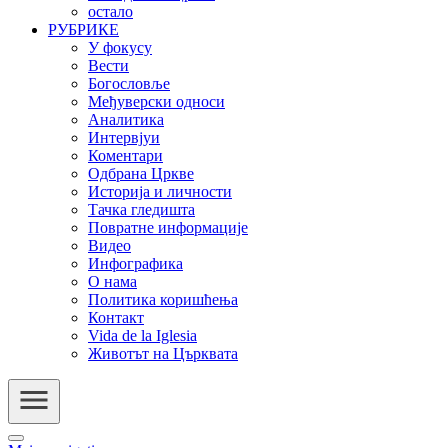
остало
РУБРИКЕ
У фокусу
Вести
Богословље
Међуверски односи
Аналитика
Интервјуи
Коментари
Одбрана Цркве
Историја и личности
Тачка гледишта
Повратне информације
Видео
Инфографика
О нама
Политика коришћења
Контакт
Vida de la Iglesia
Животът на Църквата