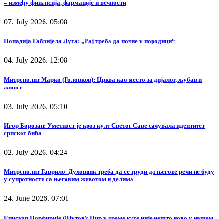
– између финансија, фармације и вечности
07. July 2026. 05:08
Попадија Габријела Луга: „Рај треба да почне у породици“
04. July 2026. 12:08
Митрополит Марко (Головков): Црква као место за дијалог, љубав и
живот
03. July 2026. 05:10
Игор Борозан: Уметност је кроз култ Светог Саве сачувала идентитет
српског бића
02. July 2026. 04:24
Митрополит Гаврило: Духовник треба да се труди да његове речи не буду
у супротности са његовим животом и делима
24. June 2026. 07:01
Епископ Порфирије (Шутов): Пир у време куге није нешто ново у нашем