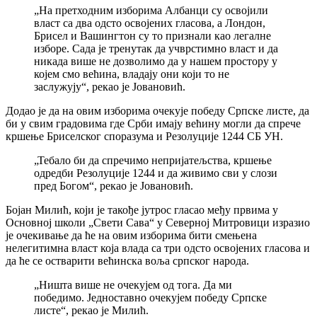
„На претходним изборима Албанци су освојили
власт са два одсто освојених гласова, а Лондон,
Брисел и Вашингтон су то признали као легалне
изборе. Сада је тренутак да учврстимно власт и да
никада више не дозволимо да у нашем простору у
којем смо већина, владају они који то не
заслужују“, рекао је Јовановић.
Додао је да на овим изборима очекује победу Српске листе, да
би у свим градовима где Срби имају већину могли да спрече
кршење Бриселског споразума и Резолуције 1244 СБ УН.
„Тебало би да спречимо непријатељства, кршење
одредби Резолуције 1244 и да живимо сви у слози
пред Богом“, рекао је Јовановић.
Бојан Милић, који је такође јутрос гласао међу првима у
Основној школи „Свети Сава“ у Северној Митровици изразио
је очекивање да ће на овим изборима бити смењена
нелегитимна власт која влада са три одсто освојених гласова и
да ће се остварити већинска воља српског народа.
„Ништа више не очекујем од тога. Да ми
победимо. Једноставно очекујем победу Српске
листе“, рекао је Милић.