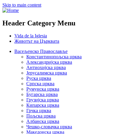
Skip to main content
Header Category Menu
Vida de la Iglesia
Животът на Църквата
Васељенско Православље
Константинопољска црква
Александријска црква
Антиохијска црква
Јерусалимска црква
Руска црква
Српска црква
Румунска црква
Бугарска црква
Грузијска црква
Кипарска црква
Грчка црква
Пољска црква
Албанска црква
Чешко-словачка црква
Македонска црква