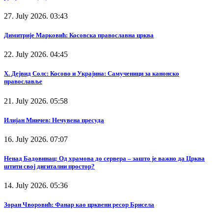
27. July 2026. 03:43
Димитрије Марковић: Косовска православна црква
22. July 2026. 04:45
Х. Дејвид Солс: Косово и Украјина: Самученици за канонско
православље
21. July 2026. 05:58
Илијан Минчев: Нечувена пресуда
16. July 2026. 07:07
Ненад Бадовинац: Од храмова до сервера – зашто је важно да Црква
штити свој дигитални простор?
14. July 2026. 05:36
Зоран Чворовић: Фанар као црквени ресор Брисела