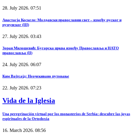
28. July 2026. 07:51
Анастасја Коскело: Молдавски православни свет – између руског и
румунског (III)
27. July 2026. 03:43
Зоран Милошевић: Бугарска црква између Православља и НАТО
православља (II)
24. July 2026. 06:07
Ким Вајтсајд: Неочекивано путовање
22. July 2026. 07:23
Vida de la Iglesia
Una peregrinación virtual por los monasterios de Serbia: descubre las joyas
espirituales de la Ortodoxia
16. March 2026. 08:56