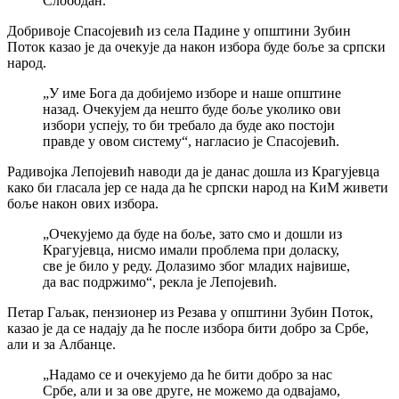
Слободан.
Добривоје Спасојевић из села Падине у општини Зубин
Поток казао је да очекује да након избора буде боље за српски
народ.
„У име Бога да добијемо изборе и наше општине
назад. Очекујем да нешто буде боље уколико ови
избори успеју, то би требало да буде ако постоји
правде у овом систему“, нагласио је Спасојевић.
Радивојка Лепојевић наводи да је данас дошла из Крагујевца
како би гласала јер се нада да ће српски народ на КиМ живети
боље након ових избора.
„Очекујемо да буде на боље, зато смо и дошли из
Крагујевца, нисмо имали проблема при доласку,
све је било у реду. Долазимо због младих највише,
да вас подржимо“, рекла је Лепојевић.
Петар Гаљак, пензионер из Резава у општини Зубин Поток,
казао је да се надају да ће после избора бити добро за Србе,
али и за Албанце.
„Надамо се и очекујемо да ће бити добро за нас
Србе, али и за ове друге, не можемо да одвајамо,