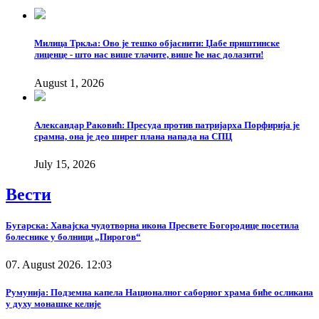
Милица Тркља: Ово је тешко објаснити: Џабе приштинске
лиценце - што нас више тлачите, више ће нас долазити!
August 1, 2026
Александар Раковић: Пресуда против патријарха Порфирија је
срамна, она је део ширег плана напада на СПЦ
July 15, 2026
Вести
Бугарска: Хавајска чудотворна икона Пресвете Богородице посетила
болеснике у болници „Пирогов“
07. August 2026. 12:03
Румунија: Подземна капела Националног саборног храма биће осликана
у духу монашке келије