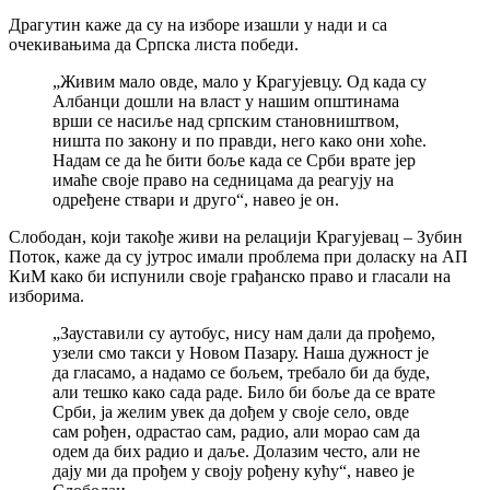
Драгутин каже да су на изборе изашли у нади и са
очекивањима да Српска листа победи.
„Живим мало овде, мало у Крагујевцу. Од када су
Албанци дошли на власт у нашим општинама
врши се насиље над српским становништвом,
ништа по закону и по правди, него како они хоће.
Надам се да ће бити боље када се Срби врате јер
имаће своје право на седницама да реагују на
одређене ствари и друго“, навео је он.
Слободан, који такође живи на релацији Крагујевац – Зубин
Поток, каже да су јутрос имали проблема при доласку на АП
КиМ како би испунили своје грађанско право и гласали на
изборима.
„Зауставили су аутобус, нису нам дали да прођемо,
узели смо такси у Новом Пазару. Наша дужност је
да гласамо, а надамо се бољем, требало би да буде,
али тешко како сада раде. Било би боље да се врате
Срби, ја желим увек да дођем у своје село, овде
сам рођен, одрастао сам, радио, али морао сам да
одем да бих радио и даље. Долазим често, али не
дају ми да прођем у своју рођену кућу“, навео је