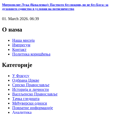
Митрополит Лука (Коваленко): Паството без покрив, но не без Бога: за
духовното единство в условия на потисничество
01. March 2026. 06:39
О нама
Наша мисија
Импресум
Контакт
Политика коришћења
Категорије
У Фокусу
Одбрана Цркве
Српско Православље
Историја и личности
Васељенско Православље
Тачка гледишта
Међуверски односи
Повратне информације
Аналитика