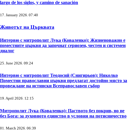
largo de los siglos, y camino de sanación
17. January 2026. 07:40
Животът на Църквата
Интервю с митрополит Лука (Коваленко): Жизненоважно е
поместните църкви да започнат сериозен, честен и системен
диалог
25. June 2026. 09:24
Интервю с митрополит Теодосий (Снигирьов): Няколко
Поместни православни църкви предлагат достойно място за
провеждане на истински Всеправославен събор
19. April 2026. 12:15
Митрополит Лука (Коваленко): Паството без покрив, но не
без Бога: за духовното единство в условия на потисничество
01. March 2026. 06:39