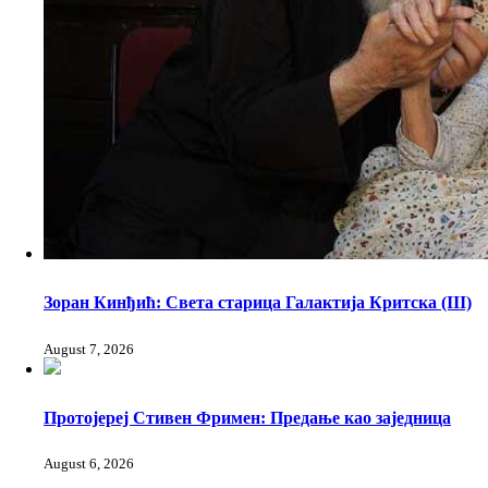
Зоран Кинђић: Света старица Галактија Критска (III)
August 7, 2026
Протојереј Стивен Фримен: Предање као заједница
August 6, 2026