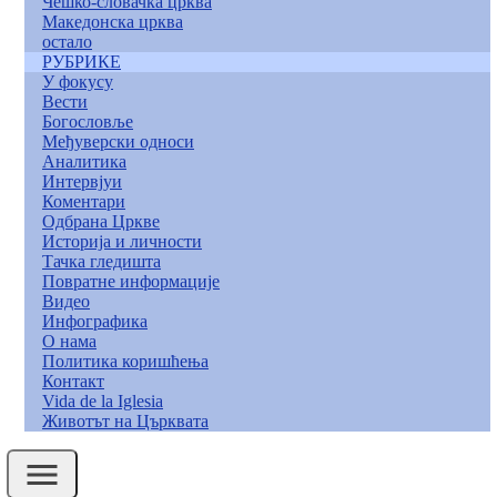
Чешко-словачка црква
Македонска црква
остало
РУБРИКЕ
У фокусу
Вести
Богословље
Међуверски односи
Аналитика
Интервјуи
Коментари
Одбрана Цркве
Историја и личности
Тачка гледишта
Повратне информације
Видео
Инфографика
О нама
Политика коришћења
Контакт
Vida de la Iglesia
Животът на Църквата