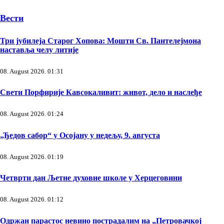
Вести
Три јубилеја Старог Хопова: Мошти Св. Пантелејмона
наставља челу литије
08. August 2026. 01:31
Свети Порфирије Кавсокаливит: живот, дело и наслеђе
08. August 2026. 01:24
„Ђедов сабор“ у Осојану у недељу, 9. августа
08. August 2026. 01:19
Четврти дан Љетне духовне школе у Херцеговини
08. August 2026. 01:12
Одржан парастос невино пострадалим на „Петровачкој