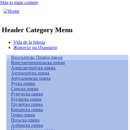
Skip to main content
Header Category Menu
Vida de la Iglesia
Животът на Църквата
Васељенско Православље
Константинопољска црква
Александријска црква
Антиохијска црква
Јерусалимска црква
Руска црква
Српска црква
Румунска црква
Бугарска црква
Грузијска црква
Кипарска црква
Грчка црква
Пољска црква
Албанска црква