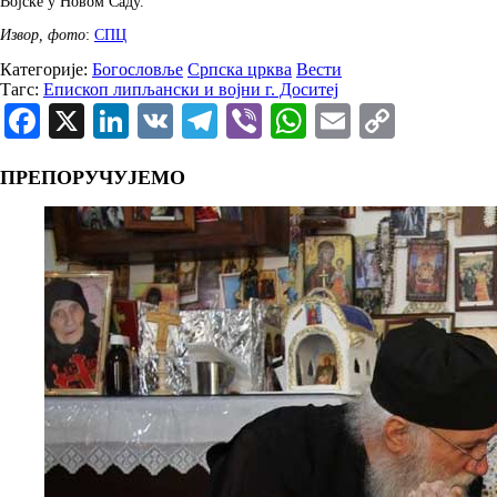
Војске у Новом Саду.
Извор, фото
:
СПЦ
Категорије:
Богословље
Српска црква
Вести
Тагс:
Епископ липљански и војни г. Доситеј
Facebook
X
LinkedIn
VK
Telegram
Viber
WhatsApp
Email
Copy
Link
ПРЕПОРУЧУЈЕМО