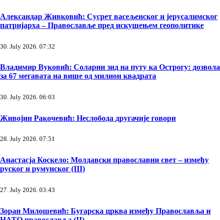
Александар Живковић: Сусрет васељенског и јерусалимског
патријарха – Православље пред искушењем геополитике
30. July 2026. 07:32
Владимир Вуковић: Соларни зид на путу ка Острогу: дозвола
за 67 мегавата на више од милион квадрата
30. July 2026. 06:03
Живојин Ракочевић: Неслобода другачије говори
28. July 2026. 07:51
Анастасја Коскело: Молдавски православни свет – између
руског и румунског (III)
27. July 2026. 03:43
Зоран Милошевић: Бугарска црква између Православља и
НАТО православља (II)