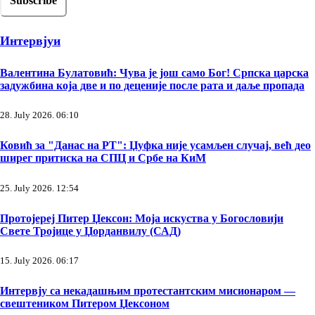
Интервјуи
Валентина Булатовић: Чува је још само Бог! Српска царска
задужбина која две и по деценије после рата и даље пропада
28. July 2026. 06:10
Ковић за "Данас на РТ": Џуфка није усамљен случај, већ део
ширег притиска на СПЦ и Србе на КиМ
25. July 2026. 12:54
Протојереј Питер Џексон: Моја искуства у Богословији
Свете Тројице у Џорданвилу (САД)
15. July 2026. 06:17
Интервју са некадашњим протестантским мисионаром —
свештеником Питером Џексоном