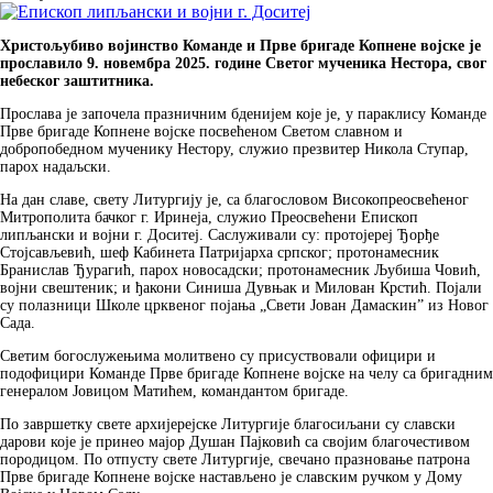
Христољубиво војинство Команде и Прве бригаде Копнене војске је
прославило 9. новембра 2025. године Светог мученика Нестора, свог
небеског заштитника.
Прослава је започела празничним бденијем које је, у параклису Команде
Прве бригаде Копнене војске посвећеном Светом славном и
добропобедном мученику Нестору, служио презвитер Никола Ступар,
парох надаљски.
На дан славе, свету Литургију је, са благословом Високопреосвећеног
Митрополита бачког г. Иринеја, служио Преосвећени Епископ
липљански и војни г. Доситеј. Саслуживали су: протојереј Ђорђе
Стојсављевић, шеф Кабинета Патријарха српског; протонамесник
Бранислав Ђурагић, парох новосадски; протонамесник Љубиша Човић,
војни свештеник; и ђакони Синиша Дувњак и Милован Крстић. Појали
су полазници Школе црквеног појања „Свети Јован Дамаскинˮ из Новог
Сада.
Светим богослужењима молитвено су присуствовали официри и
подофицири Команде Прве бригаде Копнене војске на челу са бригадним
генералом Јовицом Матићем, командантом бригаде.
По завршетку свете архијерејске Литургије благосиљани су славски
дарови које је принео мајор Душан Пајковић са својим благочестивом
породицом. По отпусту свете Литургије, свечано празновање патрона
Прве бригаде Копнене војске настављено је славским ручком у Дому