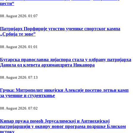
цести“
08. August 2026. 01:07
Патријарх Порфирије угостио ученике спортског кампа
„Србија те зове”
08. August 2026. 01:01
Бугарска православна дијаспора стала у одбрану патријарха
Данила од клевета архимандрита Никанора
08. August 2026. 07:13
Грчка: Митрополит никејски Алексије посетио летњи камп
за ученице и студенткиње
08. August 2026. 07:02
Кипар пружа помоћ Јерусалимској и Антиохијској
патријаршији у оквиру новог програма подршке Блиском
истоку