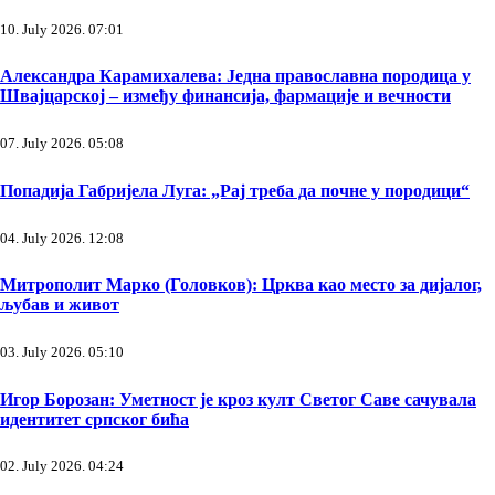
10. July 2026. 07:01
Александра Карамихалева: Једна православна породица у
Швајцарској – између финансија, фармације и вечности
07. July 2026. 05:08
Попадија Габријела Луга: „Рај треба да почне у породици“
04. July 2026. 12:08
Митрополит Марко (Головков): Црква као место за дијалог,
љубав и живот
03. July 2026. 05:10
Игор Борозан: Уметност је кроз култ Светог Саве сачувала
идентитет српског бића
02. July 2026. 04:24