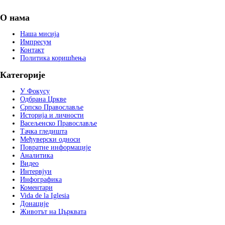
О нама
Наша мисија
Импресум
Контакт
Политика коришћења
Категорије
У Фокусу
Одбрана Цркве
Српско Православље
Историја и личности
Васељенско Православље
Тачка гледишта
Међуверски односи
Повратне информације
Аналитика
Видео
Интервјуи
Инфографика
Коментари
Vida de la Iglesia
Донације
Животът на Църквата