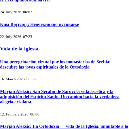
24. July 2026. 06:07
Ким Вајтсајд: Неочекивано путовање
22. July 2026. 07:23
Vida de la Iglesia
Una peregrinación virtual por los monasterios de Serbia:
descubre las joyas espirituales de la Ortodoxia
16. March 2026. 08:56
Marjan Aleksic: San Serafín de Sarov: la vida ascética y la
adquisición del Espíritu Santo. Un camino hacia la verdadera
alegría cristiana
12. February 2026. 06:00
Marjan Aleksic: La Ortodoxia — vida de la Iglesia, inmutable a lo