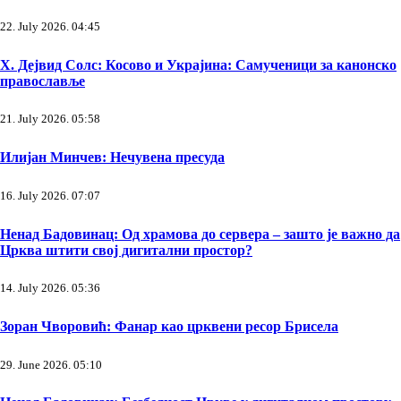
22. July 2026. 04:45
Х. Дејвид Солс: Косово и Украјина: Самученици за канонско
православље
21. July 2026. 05:58
Илијан Минчев: Нечувена пресуда
16. July 2026. 07:07
Ненад Бадовинац: Од храмова до сервера – зашто је важно да
Црква штити свој дигитални простор?
14. July 2026. 05:36
Зоран Чворовић: Фанар као црквени ресор Брисела
29. June 2026. 05:10