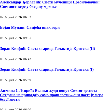
Александар Ђорђевић: Свети мученици Пребиловачки:
Светлост вере у бездану мржње
07. August 2026. 06:33
Бојан Муњин: Свијећа ипак гори
06. August 2026. 09:05
Зоран Кинђић: Света старица Галактија Критска (II)
05. August 2026. 06:42
Зоран Кинђић: Света старица Галактија Критска (I)
03. August 2026. 05:59
Јасмина С. Ћирић: Велики људи попут Светог деспота
Стефана не припадају само прошлости – они постају мера
будућности
02. August 2026. 06:20