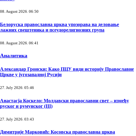
08. August 2026. 06:50
Белоруска православна црква упозорава на деловање
лажних свештеника и псеудорелигиозних група
08. August 2026. 06:41
Аналитика
Александар Гронски: Како ПЦУ види историју Православне
Цркве у југозападној Русији
27. July 2026. 05:46
Анастасја Коскело: Молдавски православни свет – између
руског и румунског (III)
27. July 2026. 03:43
Димитрије Марковић: Косовска православна црква