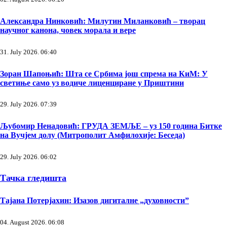
Александра Нинковић: Милутин Миланковић – творац
научног канона, човек морала и вере
31. July 2026. 06:40
Зоран Шапоњић: Шта се Србима још спрема на КиМ: У
светиње само уз водиче лиценциране у Приштини
29. July 2026. 07:39
Љубомир Ненадовић: ГРУДА ЗЕМЉЕ – уз 150 година Битке
на Вучјем долу (Митрополит Амфилохије: Беседа)
29. July 2026. 06:02
Тачка гледишта
Тајана Потерјахин: Изазов дигиталне „духовности”
04. August 2026. 06:08