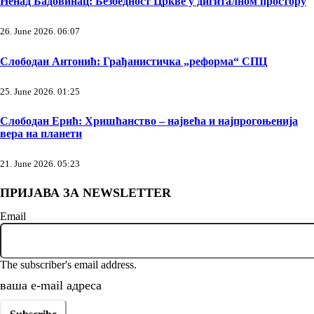
Ненад Бадовинац: Безбедност Цркве у дигиталном простору
26. June 2026. 06:07
Слободан Антонић: Грађанистичка „реформа“ СПЦ
25. June 2026. 01:25
Слободан Ерић: Хришћанство – највећа и најпрогоњенија
вера на планети
21. June 2026. 05:23
ПРИЈАВА ЗА NEWSLETTER
Email
The subscriber's email address.
ваша е-mail адреса