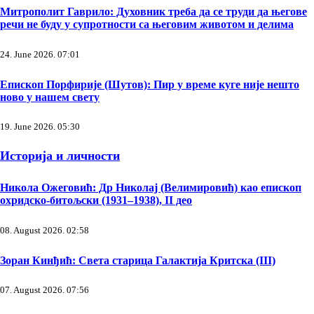
Митрополит Гаврило: Духовник треба да се труди да његове
речи не буду у супротности са његовим животом и делима
24. June 2026. 07:01
Епископ Порфирије (Шутов): Пир у време куге није нешто
ново у нашем свету
19. June 2026. 05:30
Историја и личности
Никола Ожеговић: Др Николај (Велимировић) као епископ
охридско-битољски (1931–1938), II део
08. August 2026. 02:58
Зоран Кинђић: Света старица Галактија Критска (III)
07. August 2026. 07:56