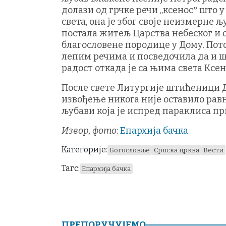
долази од грчке речи „ксеносˮ што у
света, она је због своје неизмерне 
постала житељ Царства небеског и
благословене породице у Дому. Пото
лепим речима и посведочила да и ш
радост откада је са њима света Ксе
После свете Литургије штићеници Д
извођење никога није оставило рав
љубави која је испред параклиса пр
Извор, фото
:
Епархија бачка
Категорије:
Богословље
Српска црква
Вести
Тагс:
Епархија бачка
ПРЕПОРУЧУЈЕМО