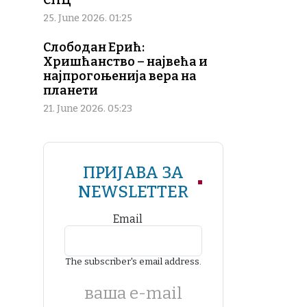
СПЦ
25. June 2026. 01:25
Слободан Ерић:
Хришћанство – највећа и
најпрогоњенија вера на
планети
21. June 2026. 05:23
ПРИЈАВА ЗА
NEWSLETTER
Email
The subscriber's email address.
ваша е-mail