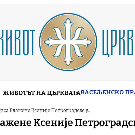
enu
ВАСЕЉЕНСКО П
ЖИВОТЪТ НА ЦЪРКВАТА
иса Блажене Ксеније Петроградске у…
лажене Ксеније Петроградс