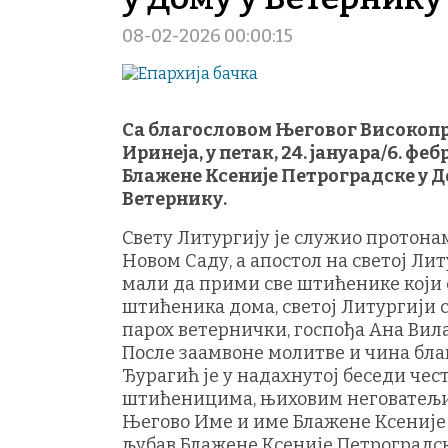
08-02-2026 00:00:15
Са благословом Његовог Високоп
Иринеја, у петак, 24. јануара/6. ф
Блажене Ксеније Петроградске у До
Ветернику.
Свету Литургију је служио протона
Новом Саду, а апостол на светој Ли
мали да прими све штићенике који 
штићеника дома, светој Литургији 
парох ветернички, госпођа Ана Вил
После заамвоне молитве и чина бл
Ђурагић је у надахнутој беседи чес
штићеницима, њиховим неговатељи
Његово Име и име Блажене Ксеније 
љубав Блажене Ксеније Петроградске