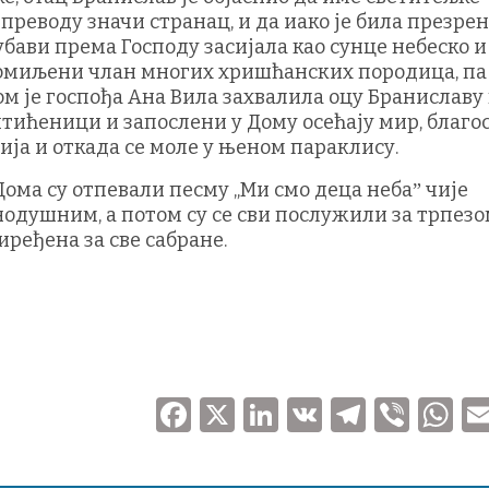
 преводу значи странац, и да иако је била презрен
љубави према Господу засијала као сунце небеско и
 омиљени члан многих хришћанских породица, па 
м је госпођа Ана Вила захвалила оцу Браниславу
тићеници и запослени у Дому осећају мир, благо
нија и откада се моле у њеном параклису.
ома су отпевали песму „Ми смо деца небаˮ чије
нодушним, а потом су се сви послужили за трпез
иређена за све сабране.
F
X
Li
V
T
V
a
n
K
el
ib
h
c
k
e
er
at