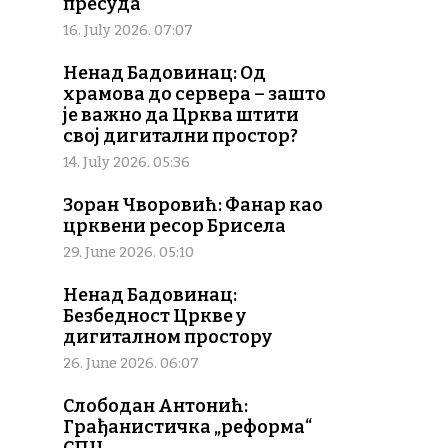
пресуда
16. July 2026. 07:07
Ненад Бадовинац: Од
храмова до сервера – зашто
је важно да Црква штити
свој дигитални простор?
14. July 2026. 05:36
Зоран Чворовић: Фанар као
црквени ресор Брисела
29. June 2026. 05:10
Ненад Бадовинац:
Безбедност Цркве у
дигиталном простору
26. June 2026. 06:07
Слободан Антонић:
Грађанистичка „реформа“