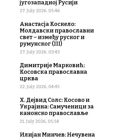
југозападној Русији
27. July 2026. 05:46
Анастасја Коскело:
Молдавски православни
свет – између руског и
румунског (III)
27. July 2026. 03:43
Димитрије Марковић:
Косовска православна
црква
22. July 2026. 04:45
Х. Дејвид Солс: Косово и
Украјина: Самученици за
канонско православље
21. July 2026. 05:58
Илијан Минчев: Нечувена