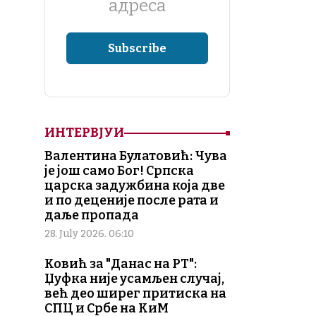
адреса
ИНТЕРВЈУИ
Валентина Булатовић: Чува
је још само Бог! Српска
царска задужбина која две
и по деценије после рата и
даље пропада
28. July 2026. 06:10
Ковић за "Данас на РТ":
Џуфка није усамљен случај,
већ део ширег притиска на
СПЦ и Србе на КиМ