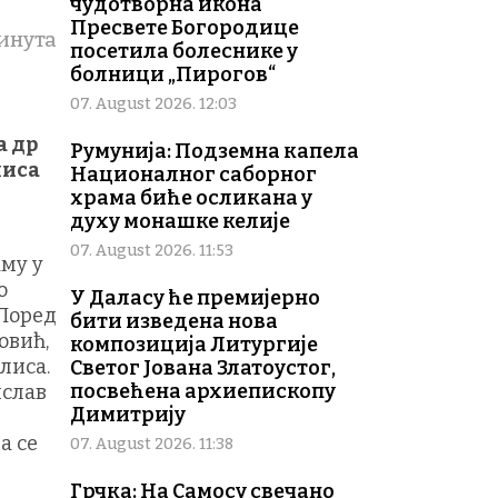
чудотворна икона
Пресвете Богородице
инута
посетила болеснике у
болници „Пирогов“
07. August 2026. 12:03
а др
Румунија: Подземна капела
лиса
Националног саборног
храма биће осликана у
духу монашке келије
07. August 2026. 11:53
аму у
о
У Даласу ће премијерно
 Поред
бити изведена нова
овић,
композиција Литургије
лиса.
Светог Јована Златоустог,
посвећена архиепископу
ислав
Димитрију
а се
07. August 2026. 11:38
Грчка: На Самосу свечано