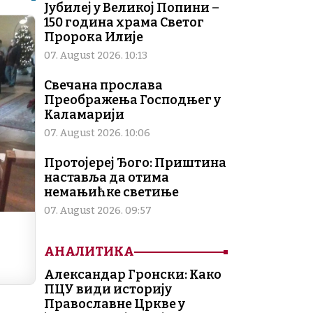
Јубилеј у Великој Попини –
l
y
150 година храма Светог
Li
Пророка Илије
n
07. August 2026. 10:13
k
Свечана прослава
Преображења Господњег у
Каламарији
07. August 2026. 10:06
Протојереј Ђого: Приштина
наставља да отима
немањићке светиње
07. August 2026. 09:57
АНАЛИТИКА
Александар Гронски: Како
ПЦУ види историју
Православне Цркве у