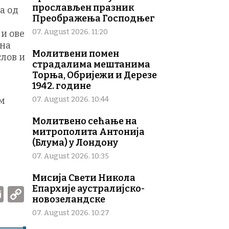
прослављен празник
а од
Преображења Господњег
07. August 2026. 11:20
и ове
 на
Молитвени помен
слов и
страдалима мештанима
Торња, Обријежи и Дерезе
1942. године
ом
07. August 2026. 10:44
Молитвено сећање на
митрополита Антонија
(Блума) у Лондону
07. August 2026. 10:35
Мисија Свети Никола
W
E
C
Епархије аустралијско-
новозеландске
m
o
07. August 2026. 10:27
ai
p