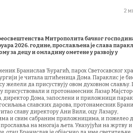
2 м
реосвештенства Митрополита бачког господин
ебруара 2026. године, прослављена је слава парак
му за децу и омладину ометене у развоју у
меник Бранислав Ђурагић, парох Светосавског хр
тургији је читала штићеница Дома. Параклис је би
су желели да присуствују овом духовном слављу.
су присуствовали и протонамесник Лазар Мајстор
а, директор Дома, запослени и приложници парак
агосиљања славских дарова, протонамесник Бран
титао славу директору Ани Вили, оцу Лазару,
ма и свим сабраним приложницима, и пожелео д
прославља на многаја љета. Указујући на жртву и
, отац Бранислав је објаснио да име светитељке