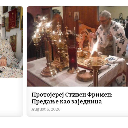
e
e
gr
s
b
dI
a
A
o
n
m
p
o
p
k
Протојереј Стивен Фримен:
Предање као заједница
August 6, 2026