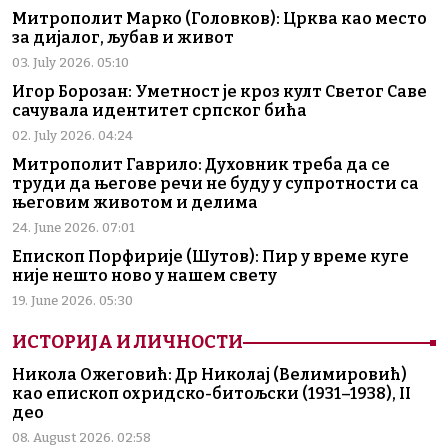
Митрополит Марко (Головков): Црква као место
за дијалог, љубав и живот
03. July 2026. 05:10
Игор Борозан: Уметност је кроз култ Светог Саве
сачувала идентитет српског бића
02. July 2026. 04:24
Митрополит Гаврило: Духовник треба да се
труди да његове речи не буду у супротности са
његовим животом и делима
24. June 2026. 07:01
Епископ Порфирије (Шутов): Пир у време куге
није нешто ново у нашем свету
19. June 2026. 05:30
ИСТОРИЈА И ЛИЧНОСТИ
Никола Ожеговић: Др Николај (Велимировић)
као епископ охридско-битољски (1931–1938), II
део
08. August 2026. 02:58