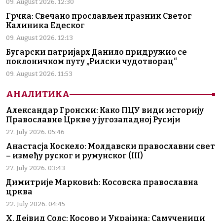
09. August 2026. 12:30
Грчка: Свечано прослављен празник Светог
Калиника Едеског
09. August 2026. 12:13
Бугарски патријарх Данило придружио се
поклоничком путу „Рилски чудотворац“
09. August 2026. 11:53
АНАЛИТИКА
Александар Гронски: Како ПЦУ види историју
Православне Цркве у југозападној Русији
27. July 2026. 05:46
Анастасја Коскело: Молдавски православни свет
– између руског и румунског (III)
27. July 2026. 03:43
Димитрије Марковић: Косовска православна
црква
22. July 2026. 04:45
Х. Дејвид Солс: Косово и Украјина: Самученици