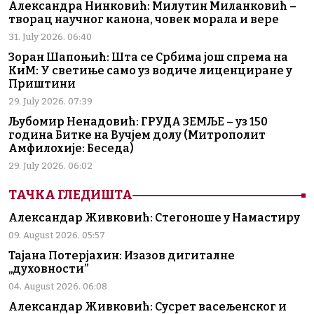
Александра Нинковић: Милутин Миланковић –
творац научног канона, човек морала и вере
31. July 2026. 06:40
Зоран Шапоњић: Шта се Србима још спрема на
КиМ: У светиње само уз водиче лиценциране у
Приштини
29. July 2026. 07:39
Љубомир Ненадовић: ГРУДА ЗЕМЉЕ – уз 150
година Битке на Вучјем долу (Митрополит
Амфилохије: Беседа)
29. July 2026. 06:02
ТАЧКА ГЛЕДИШТА
Александар Живковић: Стегоноше у Намастиру
09. August 2026. 05:57
Тајана Потерјахин: Изазов дигиталне
„духовности”
04. August 2026. 06:08
Александар Живковић: Сусрет васељенског и