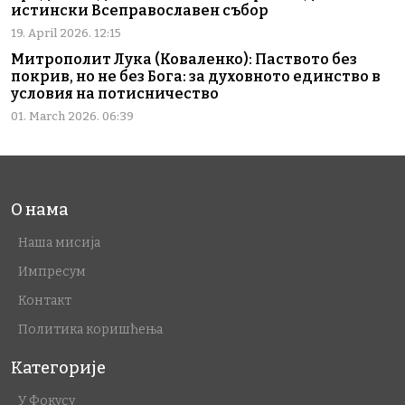
истински Всеправославен събор
19. April 2026. 12:15
Митрополит Лука (Коваленко): Паството без
покрив, но не без Бога: за духовното единство в
условия на потисничество
01. March 2026. 06:39
О нама
Наша мисија
Импресум
Контакт
Политика коришћења
Категорије
У Фокусу