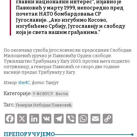
главни национални интерес“, изјавио је
Павковић у марту 1999, непосредно пред
почетак НАТО бомбардовања СР
Југославије. „Ако изгубимо Косово,
изгубићемо Србију, Југославију и слободу
која је света нашим грађанима.“
По окончању сукоба југословенски председник Слободан
Милошевић уручио је Павковићу Орден слободе.
Тужилаштво Трибунала у Хагу 2003. против њега подигло
оптужницу, а генерал Павковић се скоро две године
касније предао Трибуналу у Хагу.
Извор
:
Ин4С
,
фото
: Танјуг
Категорије:
У ФОКУСУ
Вести
Тагс:
Генерал Небојша Павковић
F
X
Li
V
T
V
W
E
C
a
n
K
el
ib
h
m
o
ПРЕПОРУЧУЈЕМО