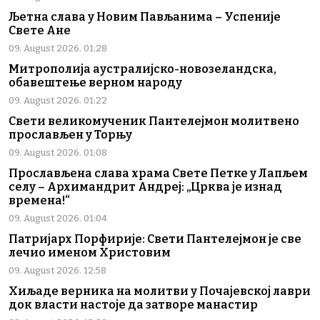
Љетна слава у Новим Пављанима – Успеније
Свете Ане
09. August 2026. 01:28
Митрополија аустралијско-новозеландска,
обавештење верном народу
09. August 2026. 01:22
Свети великомученик Пантелејмон молитвено
прослављен у Торњу
09. August 2026. 01:08
Прослављена слава храма Свете Петке у Лапљем
селу – Архимандрит Андреј: „Црква је изнад
времена!“
09. August 2026. 01:04
Патријарх Порфирије: Свети Пантелејмон је све
лечио именом Христовим
09. August 2026. 12:58
Хиљаде верника на молитви у Почајевској лаври
док власти настоје да затворе манастир