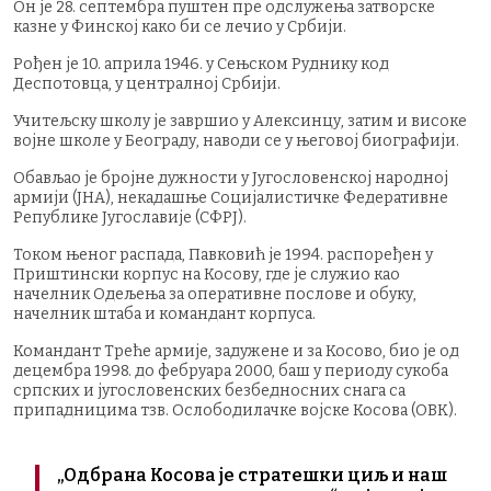
Он је 28. септембра пуштен пре одслужења затворске
казне у Финској како би се лечио у Србији.
Рођен је 10. априла 1946. у Сењском Руднику код
Деспотовца, у централној Србији.
Учитељску школу је завршио у Алексинцу, затим и високе
војне школе у Београду, наводи се у његовој биографији.
Обављао је бројне дужности у Југословенској народној
армији (ЈНА), некадашње Социјалистичке Федеративне
Републике Југославије (СФРЈ).
Током њеног распада, Павковић је 1994. распоређен у
Приштински корпус на Косову, где је служио као
начелник Одељења за оперативне послове и обуку,
начелник штаба и командант корпуса.
Командант Треће армије, задужене и за Косово, био је од
децембра 1998. до фебруара 2000, баш у периоду сукоба
српских и југословенских безбедносних снага са
припадницима тзв. Ослободилачке војске Косова (ОВК).
„Одбрана Косова је стратешки циљ и наш