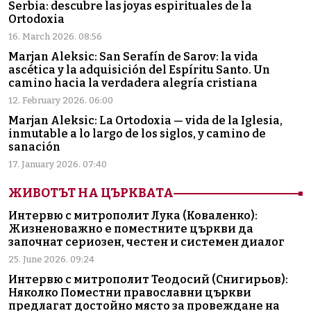
Serbia: descubre las joyas espirituales de la
Ortodoxia
16. March 2026. 08:56
Marjan Aleksic: San Serafín de Sarov: la vida
ascética y la adquisición del Espíritu Santo. Un
camino hacia la verdadera alegría cristiana
12. February 2026. 06:00
Marjan Aleksic: La Ortodoxia — vida de la Iglesia,
inmutable a lo largo de los siglos, y camino de
sanación
17. January 2026. 07:40
ЖИВОТЪТ НА ЦЪРКВАТА
Интервю с митрополит Лука (Коваленко):
Жизненоважно е поместните църкви да
започнат сериозен, честен и системен диалог
25. June 2026. 09:24
Интервю с митрополит Теодосий (Снигирьов):
Няколко Поместни православни църкви
предлагат достойно място за провеждане на