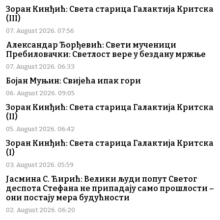
Зоран Кинђић: Света старица Галактија Критска
(III)
07. August 2026. 07:56
Александар Ђорђевић: Свети мученици
Пребиловачки: Светлост вере у бездану мржње
07. August 2026. 06:33
Бојан Муњин: Свијећа ипак гори
06. August 2026. 09:05
Зоран Кинђић: Света старица Галактија Критска
(II)
05. August 2026. 06:42
Зоран Кинђић: Света старица Галактија Критска
(I)
03. August 2026. 05:59
Јасмина С. Ћирић: Велики људи попут Светог
деспота Стефана не припадају само прошлости –
они постају мера будућности
02. August 2026. 06:20