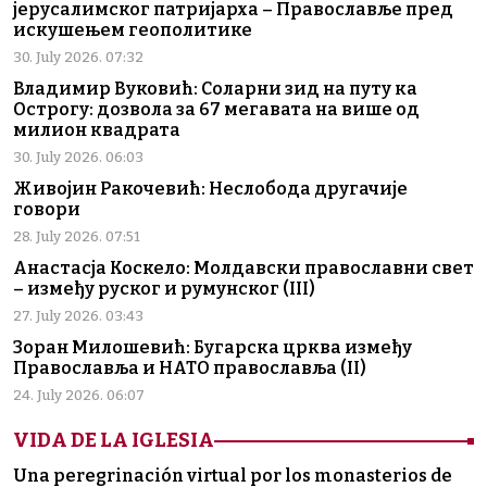
јерусалимског патријарха – Православље пред
искушењем геополитике
30. July 2026. 07:32
Владимир Вуковић: Соларни зид на путу ка
Острогу: дозвола за 67 мегавата на више од
милион квадрата
30. July 2026. 06:03
Живојин Ракочевић: Неслобода другачије
говори
28. July 2026. 07:51
Анастасја Коскело: Молдавски православни свет
– између руског и румунског (III)
27. July 2026. 03:43
Зоран Милошевић: Бугарска црква између
Православља и НАТО православља (II)
24. July 2026. 06:07
VIDA DE LA IGLESIA
Una peregrinación virtual por los monasterios de