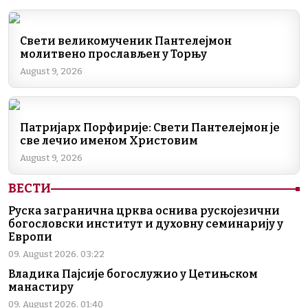
c
k
e
er
at
ai
p
e
e
gr
s
l
y
b
dI
a
A
Li
Свети великомученик Пантелејмон
молитвено прослављен у Торњу
o
n
m
p
n
August 9, 2026
o
p
k
k
Патријарх Порфирије: Свети Пантелејмон је
све лечио именом Христовим
August 9, 2026
ВЕСТИ
Руска загранична црква оснива рускојезични
богословски институт и духовну семинарију у
Европи
09. August 2026. 03:22
Владика Пајсије богослужио у Цетињском
манастиру
09. August 2026. 01:40