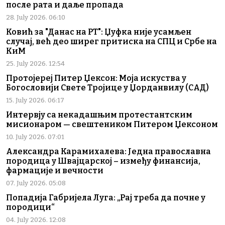
после рата и даље пропада
28. July 2026. 06:10
Ковић за "Данас на РТ": Џуфка није усамљен
случај, већ део ширег притиска на СПЦ и Србе на
КиМ
25. July 2026. 12:54
Протојереј Питер Џексон: Моја искуства у
Богословији Свете Тројице у Џорданвилу (САД)
15. July 2026. 06:17
Интервју са некадашњим протестантским
мисионаром — свештеником Питером Џексоном
10. July 2026. 07:01
Александра Карамихалева: Једна православна
породица у Швајцарској – између финансија,
фармације и вечности
07. July 2026. 05:08
Попадија Габријела Луга: „Рај треба да почне у
породици“
04. July 2026. 12:08