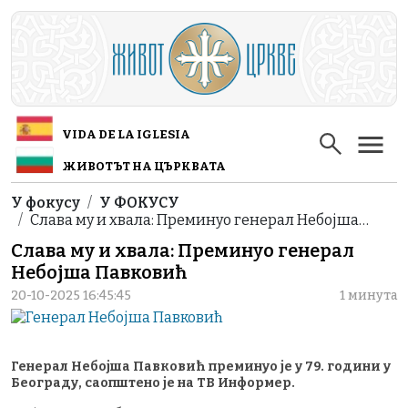
Skip to main content
VIDA DE LA IGLESIA
ЖИВОТЪТ НА ЦЪРКВАТА
Breadcrumb
У фокусу
У ФОКУСУ
Слава му и хвала: Преминуо генерал Небојша…
Слава му и хвала: Преминуо генерал
Небојша Павковић
20-10-2025 16:45:45
1 минута
Генерал Небојша Павковић преминуо је у 79. години у
Београду, саопштено је на ТВ Информер.