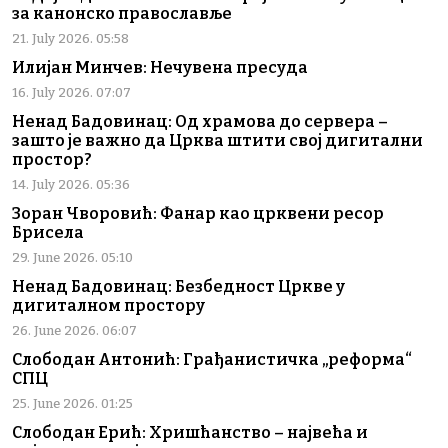
за канонско православље
21. July 2026. 05:58
Илијан Минчев: Нечувена пресуда
16. July 2026. 07:07
Ненад Бадовинац: Од храмова до сервера –
зашто је важно да Црква штити свој дигитални
простор?
14. July 2026. 05:36
Зоран Чворовић: Фанар као црквени ресор
Брисела
29. June 2026. 05:10
Ненад Бадовинац: Безбедност Цркве у
дигиталном простору
26. June 2026. 06:07
Слободан Антонић: Грађанистичка „реформа“
СПЦ
25. June 2026. 01:25
Слободан Ерић: Хришћанство – највећа и