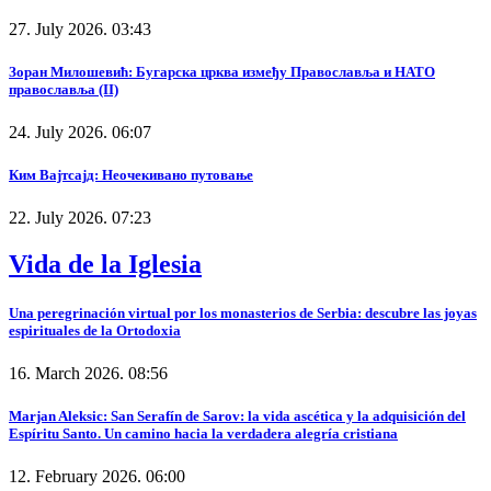
27. July 2026. 03:43
Зоран Милошевић: Бугарска црква између Православља и НАТО
православља (II)
24. July 2026. 06:07
Ким Вајтсајд: Неочекивано путовање
22. July 2026. 07:23
Vida de la Iglesia
Una peregrinación virtual por los monasterios de Serbia: descubre las joyas
espirituales de la Ortodoxia
16. March 2026. 08:56
Marjan Aleksic: San Serafín de Sarov: la vida ascética y la adquisición del
Espíritu Santo. Un camino hacia la verdadera alegría cristiana
12. February 2026. 06:00