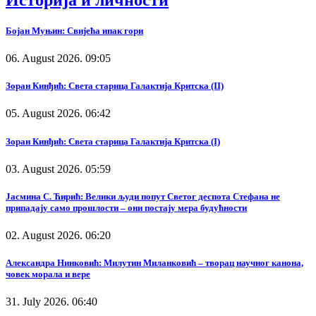
Бојан Муњин: Свијећа ипак гори
06. August 2026. 09:05
Зоран Кинђић: Света старица Галактија Критска (II)
05. August 2026. 06:42
Зоран Кинђић: Света старица Галактија Критска (I)
03. August 2026. 05:59
Јасмина С. Ћирић: Велики људи попут Светог деспота Стефана не
припадају само прошлости – они постају мера будућности
02. August 2026. 06:20
Александра Нинковић: Милутин Миланковић – творац научног канона,
човек морала и вере
31. July 2026. 06:40