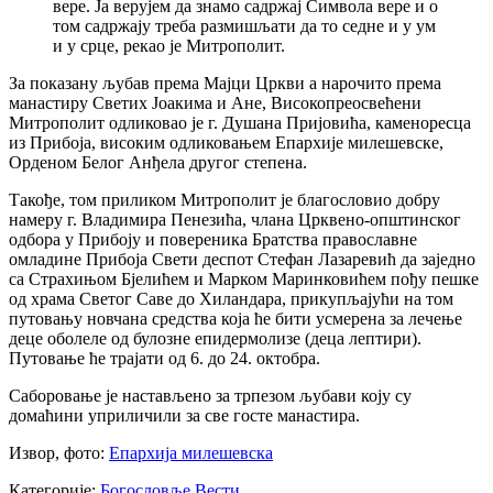
вере. Ја верујем да знамо садржај Символа вере и о
том садржају треба размишљати да то седне и у ум
и у срце, рекао је Митрополит.
За показану љубав према Мајци Цркви а нарочито према
манастиру Светих Јоакима и Ане, Високопреосвећени
Митрополит одликовао је г. Душана Пријовића, каменоресца
из Прибоја, високим одликовањем Епархије милешевске,
Орденом Белог Анђела другог степена.
Такође, том приликом Митрополит је благословио добру
намеру г. Владимира Пенезића, члана Црквено-општинског
одбора у Прибоју и повереника Братства православне
омладине Прибоја Свети деспот Стефан Лазаревић да заједно
са Страхињом Бјелићем и Марком Маринковићем пођу пешке
од храма Светог Саве до Хиландара, прикупљајући на том
путовању новчана средства која ће бити усмерена за лечење
деце оболеле од булозне епидермолизе (деца лептири).
Путовање ће трајати од 6. до 24. октобра.
Саборовање је настављено за трпезом љубави коју су
домаћини уприличили за све госте манастира.
Извор, фото:
Епархија милешевска
Категорије:
Богословље
Вести