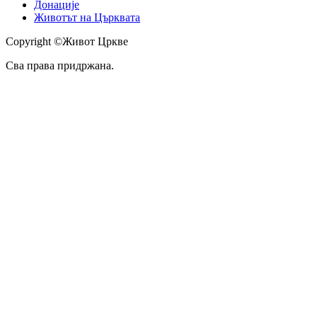
Донације
Животът на Църквата
Copyright ©Живот Цркве
Сва права придржана.