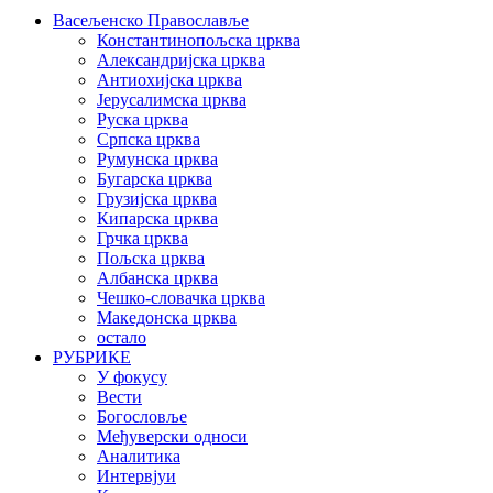
Васељенско Православље
Константинопољска црква
Александријска црква
Антиохијска црква
Јерусалимска црква
Руска црква
Српска црква
Румунска црква
Бугарска црква
Грузијска црква
Кипарска црква
Грчка црква
Пољска црква
Албанска црква
Чешко-словачка црква
Македонска црква
остало
РУБРИКЕ
У фокусу
Вести
Богословље
Међуверски односи
Аналитика
Интервјуи