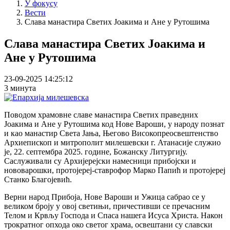
У фокусу
Вести
Слава манастира Светих Јоакима и Ане у Рутошима
Слава манастира Светих Јоакима и
Ане у Рутошима
23-09-2025 14:25:12
3 минута
Поводом храмовне славе манастира Светих праведних
Јоакима и Ане у Рутошима код Нове Вароши, у народу познат
и као манастир Света Јања, Његово Високопреосвештенство
Архиепископ и митрополит милешевски г. Атанасије служио
је, 22. септембра 2025. године, Божанску Литургију.
Саслуживали су Архијерејски намесници прибојски и
нововарошки, протојереј-ставрофор Марко Папић и протојереј
Станко Благојевић.
Верни народ Прибоја, Нове Вароши и Ужица сабрао се у
великом броју у овој светињи, причестивши се пречасним
Телом и Крвљу Господа и Спаса нашега Исуса Христа. Након
трократног опхода око светог храма, освештани су славски