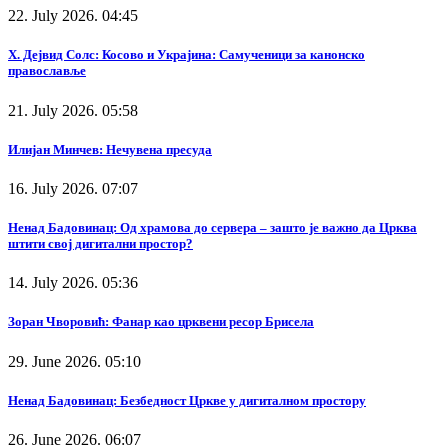
22. July 2026. 04:45
Х. Дејвид Солс: Косово и Украјина: Самученици за канонско
православље
21. July 2026. 05:58
Илијан Минчев: Нечувена пресуда
16. July 2026. 07:07
Ненад Бадовинац: Од храмова до сервера – зашто је важно да Црква
штити свој дигитални простор?
14. July 2026. 05:36
Зоран Чворовић: Фанар као црквени ресор Брисела
29. June 2026. 05:10
Ненад Бадовинац: Безбедност Цркве у дигиталном простору
26. June 2026. 06:07