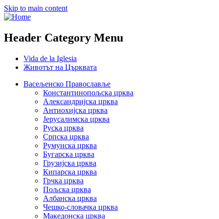
Skip to main content
Header Category Menu
Vida de la Iglesia
Животът на Църквата
Васељенско Православље
Константинопољска црква
Александријска црква
Антиохијска црква
Јерусалимска црква
Руска црква
Српска црква
Румунска црква
Бугарска црква
Грузијска црква
Кипарска црква
Грчка црква
Пољска црква
Албанска црква
Чешко-словачка црква
Македонска црква