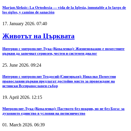
Marjan Aleksic: La Ortodoxia — vida de la Iglesia, inmutable a lo largo de
los siglos, y camino de sanación
17. January 2026. 07:40
Животът на Църквата
Интервю с митрополит Лука (Коваленко): Жизненоважно е поместните
църкви да започнат сериозен, честен и системен диалог
25. June 2026. 09:24
Интервю с митрополит Теодосий (Снигирьов): Няколко Поместни
православни църкви предлагат достойно място за провеждане на
истински Всеправославен събор
19. April 2026. 12:15
Митрополит Лука (Коваленко): Паството без покрив, но не без Бога: за
духовното единство в условия на потисничество
01. March 2026. 06:39