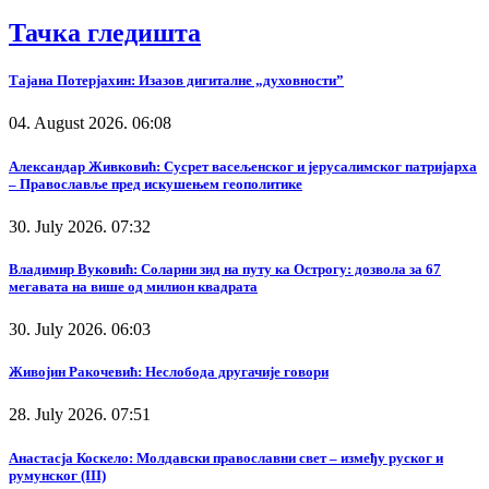
Тачка гледишта
Тајана Потерјахин: Изазов дигиталне „духовности”
04. August 2026. 06:08
Александар Живковић: Сусрет васељенског и јерусалимског патријарха
– Православље пред искушењем геополитике
30. July 2026. 07:32
Владимир Вуковић: Соларни зид на путу ка Острогу: дозвола за 67
мегавата на више од милион квадрата
30. July 2026. 06:03
Живојин Ракочевић: Неслобода другачије говори
28. July 2026. 07:51
Анастасја Коскело: Молдавски православни свет – између руског и
румунског (III)