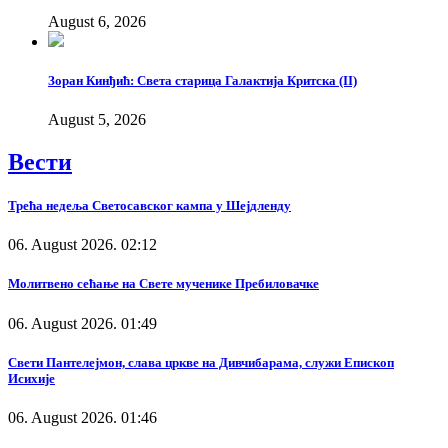
August 6, 2026
Зоран Кинђић: Света старица Галактија Критска (II)
August 5, 2026
Вести
Трећа недеља Светосавског кампа у Шејдленду
06. August 2026. 02:12
Молитвено сећање на Свете мученике Пребиловачке
06. August 2026. 01:49
Свети Пантелејмон, слава цркве на Дивчибарама, служи Епископ
Исихије
06. August 2026. 01:46