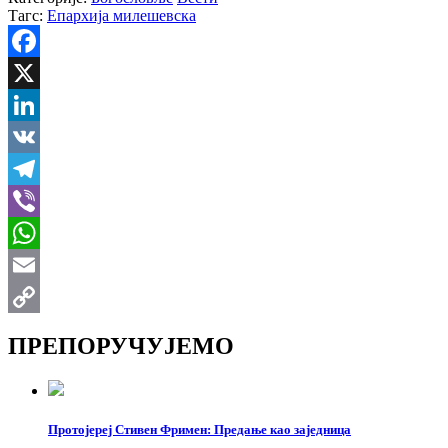
Тагс:
Епархија милешевска
Facebook
X
LinkedIn
VK
Telegram
Viber
WhatsApp
Email
Copy
ПРЕПОРУЧУЈЕМО
Link
Протојереј Стивен Фримен: Предање као заједница