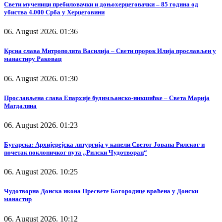
Свети мученици пребиловачки и доњохерцеговачки – 85 година од
убиства 4.000 Срба у Херцеговини
06. August 2026. 01:36
Крсна слава Митрополита Василија – Свети пророк Илија прослављен у
манастиру Раковац
06. August 2026. 01:30
Прослављена слава Епархије будимљанско-никшићке – Света Марија
Магдалина
06. August 2026. 01:23
Бугарска: Архијерејска литургија у капели Светог Јована Рилског и
почетак поклоничког пута „Рилски Чудотворац“
06. August 2026. 10:25
Чудотворна Донска икона Пресвете Богородице враћена у Донски
манастир
06. August 2026. 10:12