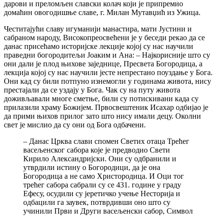
дарови и преломљен славски колач који је припремио
домаћин овогодишње славе, г. Милан Мутавџић из Ужица.
Честитајући славу игуманији манастира, мати Јустини и
сабраном народу, Високопреосвећени је у беседи рекао да се
данас присећамо историјске лекције којој су нас научили
праведни богородитељи Јоаким и Ана: – Најкорисније што су
они дали је плод њихове заједнице, Пресвета Богородица, а
лекција којој су нас научили јесте непрестано поуздање у Бога.
Они кад су били потпуно изнемогли у годинама живота, нису
престајали да се уздају у Бога. Чак су на путу живота
доживљавали многе сметње, били су потискивани када су
прилазили храму Божијем. Првосвештеник Исахар одбијао је
да прими њихов прилог зато што нису имали децу. Околни
свет је мислио да су они од Бога одбачени.
– Данас Црква слави спомен Светих отаца Трећег
васељенског сабора које је предводио Свети
Кирило Александријски. Они су одбранили и
утврдили истину о Богородици, да је она
Богородица а не само Христородица. И Оци тог
трећег сабора сабрали су се 431. године у граду
Ефесу, осудили су јеретичко учење Несторија и
одбацили га заувек, потврдивши оно што су
учинили Први и Други васељенски сабор, Символ