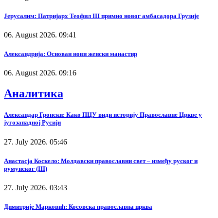
Јерусалим: Патријарх Теофил III примио новог амбасадора Грузије
06. August 2026. 09:41
Александрија: Основан нови женски манастир
06. August 2026. 09:16
Аналитика
Александар Гронски: Како ПЦУ види историју Православне Цркве у
југозападној Русији
27. July 2026. 05:46
Анастасја Коскело: Молдавски православни свет – између руског и
румунског (III)
27. July 2026. 03:43
Димитрије Марковић: Косовска православна црква