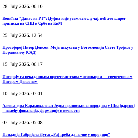
28. July 2026. 06:10
Ковић за "Данас на РТ": Џуфка није усамљен случај, већ део ширег
притиска на СПЦ и Србе на КиМ
25. July 2026. 12:54
Протојереј Питер Џексон: Моја искуства у Богословији Свете Тројице у
Џорданвилу (САД)
15. July 2026. 06:17
Интервју са некадашњим протестантским мисионаром — свештеником
Питером Џексоном
10. July 2026. 07:01
Александра Карамихалева: Једна православна породица у Швајцарској
– између финансија, фармације и вечности
07. July 2026. 05:08
Попадија Габријела Луга: „Рај треба да почне у породици“