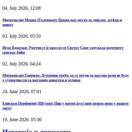
04. July 2026. 12:08
Митрополит Марко (Головков): Црква као место за дијалог, љубав и
живот
03. July 2026. 05:10
Игор Борозан: Уметност је кроз култ Светог Саве сачувала идентитет
српског бића
02. July 2026. 04:24
Митрополит Гаврило: Духовник треба да се труди да његове речи не буду
у супротности са његовим животом и делима
24. June 2026. 07:01
Епископ Порфирије (Шутов): Пир у време куге није нешто ново у нашем
свету
19. June 2026. 05:30
Историја и личности