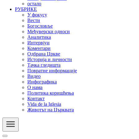
остало
РУБРИКЕ
У фокусу
Вести
Богословље
Међуверски односи
Аналитика
Интервјуи
Коментари
Одбрана Цркве
Историја и личности
Тачка гледишта
Повратне информације
Видео
Инфографика
О нама
Политика коришћења
Контакт
Vida de la Iglesia
Животът на Църквата