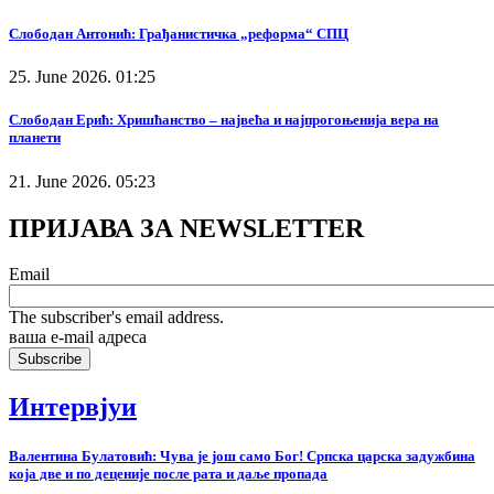
Слободан Антонић: Грађанистичка „реформа“ СПЦ
25. June 2026. 01:25
Слободан Ерић: Хришћанство – највећа и најпрогоњенија вера на
планети
21. June 2026. 05:23
ПРИЈАВА ЗА NEWSLETTER
Email
The subscriber's email address.
ваша е-mail адреса
Интервјуи
Валентина Булатовић: Чува је још само Бог! Српска царска задужбина
која две и по деценије после рата и даље пропада