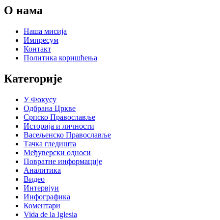
О нама
Наша мисија
Импресум
Контакт
Политика коришћења
Категорије
У Фокусу
Одбрана Цркве
Српско Православље
Историја и личности
Васељенско Православље
Тачка гледишта
Међуверски односи
Повратне информације
Аналитика
Видео
Интервјуи
Инфографика
Коментари
Vida de la Iglesia