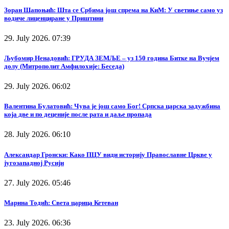
Зоран Шапоњић: Шта се Србима још спрема на КиМ: У светиње само уз
водиче лиценциране у Приштини
29. July 2026. 07:39
Љубомир Ненадовић: ГРУДА ЗЕМЉЕ – уз 150 година Битке на Вучјем
долу (Митрополит Амфилохије: Беседа)
29. July 2026. 06:02
Валентина Булатовић: Чува је још само Бог! Српска царска задужбина
која две и по деценије после рата и даље пропада
28. July 2026. 06:10
Александар Гронски: Како ПЦУ види историју Православне Цркве у
југозападној Русији
27. July 2026. 05:46
Марина Тодић: Света царица Кетеван
23. July 2026. 06:36