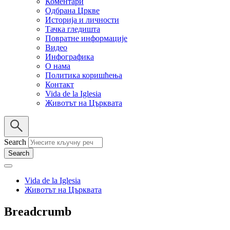
Коментари
Одбрана Цркве
Историја и личности
Тачка гледишта
Повратне информације
Видео
Инфографика
О нама
Политика коришћења
Контакт
Vida de la Iglesia
Животът на Църквата
Search
Vida de la Iglesia
Животът на Църквата
Breadcrumb