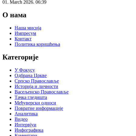
01. March 2026. 06:39
О нама
Наша мисија
Импресум
Контакт
Политика коришћења
Категорије
У Фокусу
Одбрана Цркве
Српско Православље
Историја и личности
Васељенско Православље
Тачка гледишта
Међуверски односи
Повратне информације
Аналитика
Видео
Интервјуи
Инфографика
Коментари