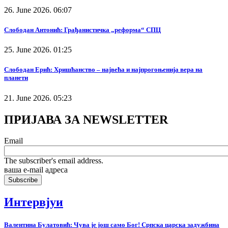
26. June 2026. 06:07
Слободан Антонић: Грађанистичка „реформа“ СПЦ
25. June 2026. 01:25
Слободан Ерић: Хришћанство – највећа и најпрогоњенија вера на
планети
21. June 2026. 05:23
ПРИЈАВА ЗА NEWSLETTER
Email
The subscriber's email address.
ваша е-mail адреса
Интервјуи
Валентина Булатовић: Чува је још само Бог! Српска царска задужбина