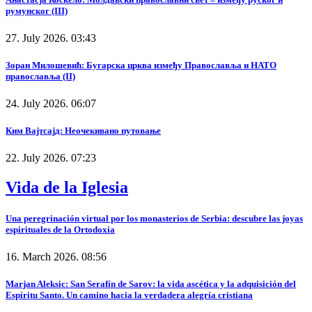
румунског (III)
27. July 2026. 03:43
Зоран Милошевић: Бугарска црква између Православља и НАТО
православља (II)
24. July 2026. 06:07
Ким Вајтсајд: Неочекивано путовање
22. July 2026. 07:23
Vida de la Iglesia
Una peregrinación virtual por los monasterios de Serbia: descubre las joyas
espirituales de la Ortodoxia
16. March 2026. 08:56
Marjan Aleksic: San Serafín de Sarov: la vida ascética y la adquisición del
Espíritu Santo. Un camino hacia la verdadera alegría cristiana