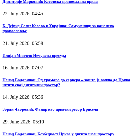
Димитрије Марковић: Косовска православна црква
22. July 2026. 04:45
Х. Дејвид Солс: Косово и Украјина: Самученици за канонско
православље
21. July 2026. 05:58
Илијан Минчев: Нечувена пресуда
16. July 2026. 07:07
Ненад Бадовинац: Од храмова до сервера – зашто је важно да Црква
штити свој дигитални простор?
14. July 2026. 05:36
Зоран Чворовић: Фанар као црквени ресор Брисела
29. June 2026. 05:10
Ненад Бадовинац: Безбедност Цркве у дигиталном простору