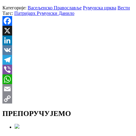
Категорије:
Васељенско Православље
Румунска црква
Вести
Тагс:
Патријарх Румунски Данило
Facebook
X
LinkedIn
VK
Telegram
Viber
WhatsApp
Email
Copy
ПРЕПОРУЧУЈЕМО
Link