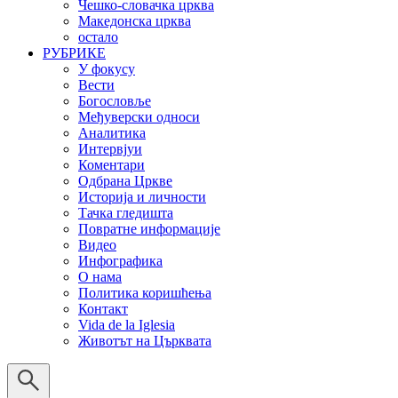
Чешко-словачка црква
Македонска црква
остало
РУБРИКЕ
У фокусу
Вести
Богословље
Међуверски односи
Аналитика
Интервјуи
Коментари
Одбрана Цркве
Историја и личности
Тачка гледишта
Повратне информације
Видео
Инфографика
О нама
Политика коришћења
Контакт
Vida de la Iglesia
Животът на Църквата