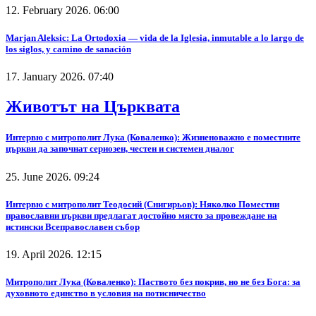
12. February 2026. 06:00
Marjan Aleksic: La Ortodoxia — vida de la Iglesia, inmutable a lo largo de
los siglos, y camino de sanación
17. January 2026. 07:40
Животът на Църквата
Интервю с митрополит Лука (Коваленко): Жизненоважно е поместните
църкви да започнат сериозен, честен и системен диалог
25. June 2026. 09:24
Интервю с митрополит Теодосий (Снигирьов): Няколко Поместни
православни църкви предлагат достойно място за провеждане на
истински Всеправославен събор
19. April 2026. 12:15
Митрополит Лука (Коваленко): Паството без покрив, но не без Бога: за
духовното единство в условия на потисничество