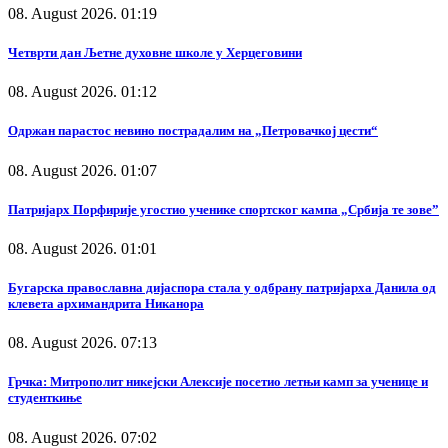
08. August 2026. 01:19
Четврти дан Љетне духовне школе у Херцеговини
08. August 2026. 01:12
Одржан парастос невино пострадалим на „Петровачкој цести“
08. August 2026. 01:07
Патријарх Порфирије угостио ученике спортског кампа „Србија те зове”
08. August 2026. 01:01
Бугарска православна дијаспора стала у одбрану патријарха Данила од
клевета архимандрита Никанора
08. August 2026. 07:13
Грчка: Митрополит никејски Алексије посетио летњи камп за ученице и
студенткиње
08. August 2026. 07:02