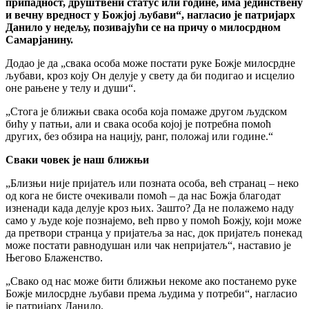
припадност, друштвени статус или године, има јединствену
и вечну вредност у Божјој љубави“, нагласио је патријарх
Данило у недељу, позивајући се на причу о милосрдном
Самарјанину.
Додао је да „свака особа може постати руке Божје милосрдне
љубави, кроз коју Он делује у свету да би подигао и исцелио
оне рањене у телу и души“.
„Стога је ближњи свака особа која помаже другом људском
бићу у патњи, али и свака особа којој је потребна помоћ
других, без обзира на нацију, ранг, положај или године.“
Сваки човек је наш ближњи
„Близњи није пријатељ или позната особа, већ странац – неко
од кога не бисте очекивали помоћ – да нас Божја благодат
изненади када делује кроз њих. Зашто? Да не полажемо наду
само у људе које познајемо, већ прво у помоћ Божју, који може
да претвори странца у пријатеља за нас, док пријатељ понекад
може постати равнодушан или чак непријатељ“, наставио је
Његово Блаженство.
„Свако од нас може бити ближњи некоме ако постанемо руке
Божје милосрдне љубави према људима у потреби“, нагласио
је патријарх Данило.