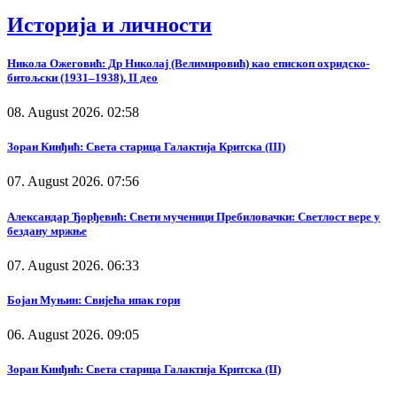
Историја и личности
Никола Ожеговић: Др Николај (Велимировић) као епископ охридско-
битољски (1931–1938), II део
08. August 2026. 02:58
Зоран Кинђић: Света старица Галактија Критска (III)
07. August 2026. 07:56
Александар Ђорђевић: Свети мученици Пребиловачки: Светлост вере у
бездану мржње
07. August 2026. 06:33
Бојан Муњин: Свијећа ипак гори
06. August 2026. 09:05
Зоран Кинђић: Света старица Галактија Критска (II)