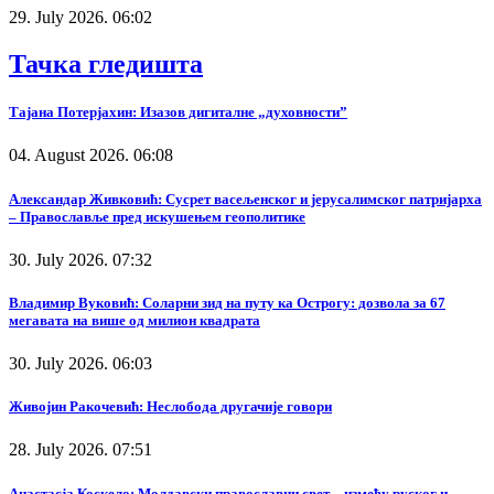
29. July 2026. 06:02
Тачка гледишта
Тајана Потерјахин: Изазов дигиталне „духовности”
04. August 2026. 06:08
Александар Живковић: Сусрет васељенског и јерусалимског патријарха
– Православље пред искушењем геополитике
30. July 2026. 07:32
Владимир Вуковић: Соларни зид на путу ка Острогу: дозвола за 67
мегавата на више од милион квадрата
30. July 2026. 06:03
Живојин Ракочевић: Неслобода другачије говори
28. July 2026. 07:51
Анастасја Коскело: Молдавски православни свет – између руског и