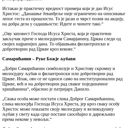
Истакао је практичну вредност примера који је дао Исус
Христос: „Данашње Јеванђеље није ограничено на описивање
лепог геста из прошлости. То је јасан и чврст позив на акцију,
на добра дела у садашњости: Идите и чините тако.“
„Ову заповест Господа Исуса Христа, која је практични
закључак приче о милосрдном Самарјанину, Црква следи од
својих најранијих дана. То објашњава филантропски и
добротворни рад Цркве кроз векове.“
Самарићанин – Руке Божје љубави
„Добри Самарићанин симболизује и Христову скромну и
милосрдну љубав и филантропски или добротворни рад
Цркве. Ипак, ово се не односи само на институционални рад
Цркве, већ и на добротворни рад сваког појединачног
хришћанина“, објаснио је патријарх Данило.
„Свака особа може постати слика Доброг Самарићанина,
слика милосрђа Господа Исуса Христа, јер кроз сваку особу
Христос може показати своју милосрдну и великодушну
љубав у свету када срце постане саосећајно и дарежљиво
према некоме у невољи.“