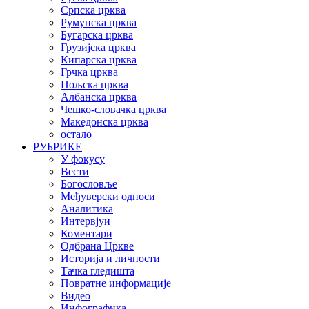
Српска црква
Румунска црква
Бугарска црква
Грузијска црква
Кипарска црква
Грчка црква
Пољска црква
Албанска црква
Чешко-словачка црква
Македонска црква
остало
РУБРИКЕ
У фокусу
Вести
Богословље
Међуверски односи
Аналитика
Интервјуи
Коментари
Одбрана Цркве
Историја и личности
Тачка гледишта
Повратне информације
Видео
Инфографика