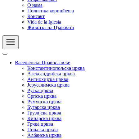
О нама
Политика коришћења
Контакт
Vida de la Iglesia
Животът на Църквата
Васељенско Православље
Константинопољска црква
Александријска црква
Антиохијска црква
Јерусалимска црква
Руска црква
Српска црква
Румунска црква
Бугарска црква
Грузијска црква
Кипарска црква
Грчка црква
Пољска црква
Албанска црква