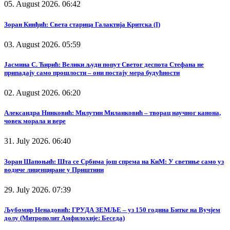
05. August 2026. 06:42
Зоран Кинђић: Света старица Галактија Критска (I)
03. August 2026. 05:59
Јасмина С. Ћирић: Велики људи попут Светог деспота Стефана не
припадају само прошлости – они постају мера будућности
02. August 2026. 06:20
Александра Нинковић: Милутин Миланковић – творац научног канона,
човек морала и вере
31. July 2026. 06:40
Зоран Шапоњић: Шта се Србима још спрема на КиМ: У светиње само уз
водиче лиценциране у Приштини
29. July 2026. 07:39
Љубомир Ненадовић: ГРУДА ЗЕМЉЕ – уз 150 година Битке на Вучјем
долу (Митрополит Амфилохије: Беседа)