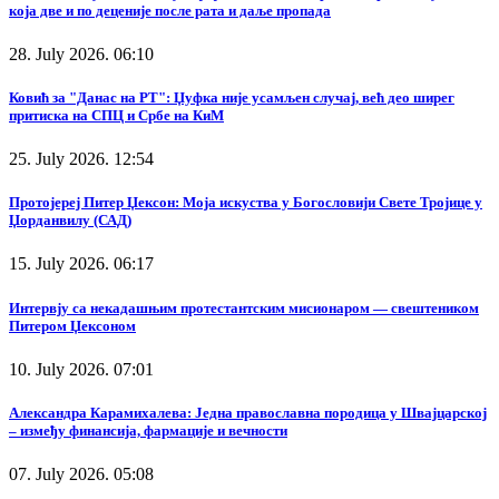
која две и по деценије после рата и даље пропада
28. July 2026. 06:10
Ковић за "Данас на РТ": Џуфка није усамљен случај, већ део ширег
притиска на СПЦ и Србе на КиМ
25. July 2026. 12:54
Протојереј Питер Џексон: Моја искуства у Богословији Свете Тројице у
Џорданвилу (САД)
15. July 2026. 06:17
Интервју са некадашњим протестантским мисионаром — свештеником
Питером Џексоном
10. July 2026. 07:01
Александра Карамихалева: Једна православна породица у Швајцарској
– између финансија, фармације и вечности
07. July 2026. 05:08