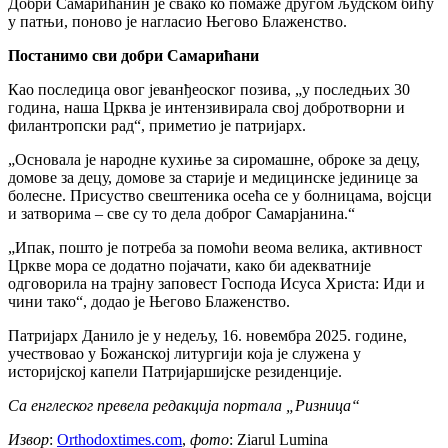
Добри Самарићанин је свако ко помаже другом људском бићу
у патњи, поново је нагласио Његово Блаженство.
Постанимо сви добри Самарићани
Као последица овог јеванђеоског позива, „у последњих 30
година, наша Црква је интензивирала свој добротворни и
филантропски рад“, приметио је патријарх.
„Основала је народне кухиње за сиромашне, оброке за децу,
домове за децу, домове за старије и медицинске јединице за
болесне. Присуство свештеника осећа се у болницама, војсци
и затворима – све су то дела доброг Самарјанина.“
„Ипак, пошто је потреба за помоћи веома велика, активност
Цркве мора се додатно појачати, како би адекватније
одговорила на трајну заповест Господа Исуса Христа: Иди и
чини тако“, додао је Његово Блаженство.
Патријарх Данило је у недељу, 16. новембра 2025. године,
учествовао у Божанској литургији која је служена у
историјској капели Патријаршијске резиденције.
Са енглеског превела редакција портала „Ризница“
Извор
:
Оrthodoxtimes.com
,
фото
: Ziarul Lumina