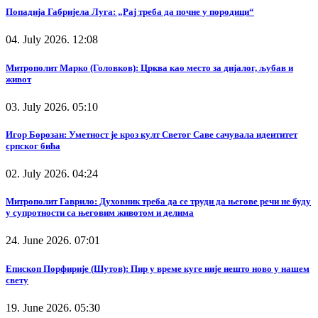
Попадија Габријела Луга: „Рај треба да почне у породици“
04. July 2026. 12:08
Митрополит Марко (Головков): Црква као место за дијалог, љубав и
живот
03. July 2026. 05:10
Игор Борозан: Уметност је кроз култ Светог Саве сачувала идентитет
српског бића
02. July 2026. 04:24
Митрополит Гаврило: Духовник треба да се труди да његове речи не буду
у супротности са његовим животом и делима
24. June 2026. 07:01
Епископ Порфирије (Шутов): Пир у време куге није нешто ново у нашем
свету
19. June 2026. 05:30