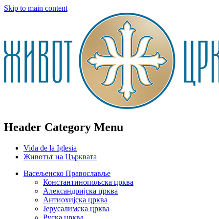
Skip to main content
Header Category Menu
Vida de la Iglesia
Животът на Църквата
Васељенско Православље
Константинопољска црква
Александријска црква
Антиохијска црква
Јерусалимска црква
Руска црква