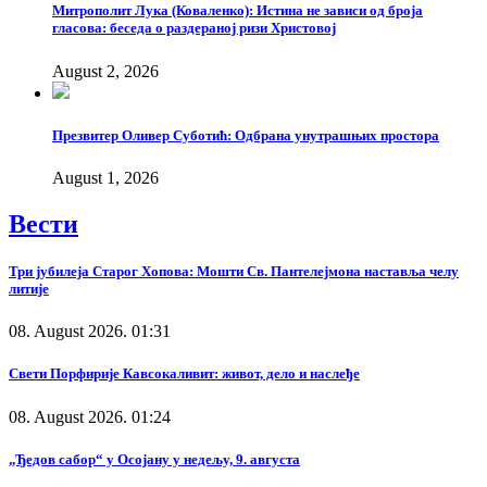
Митрополит Лука (Коваленко): Истина не зависи од броја
гласова: беседа о раздераној ризи Христовој
August 2, 2026
Презвитер Оливер Суботић: Одбрана унутрашњих простора
August 1, 2026
Вести
Три јубилеја Старог Хопова: Мошти Св. Пантелејмона наставља челу
литије
08. August 2026. 01:31
Свети Порфирије Кавсокаливит: живот, дело и наслеђе
08. August 2026. 01:24
„Ђедов сабор“ у Осојану у недељу, 9. августа