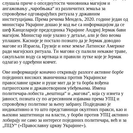
слушала приче о опседнутости чиновника магијом и
ангажовању „чаробњака“ из различитих земаља за
спровођење одговарајућих ритуала у државним
институцијама. Према речима Мендељ, 2020. године један од
министара Украјине дошао је код ње са информацијом да се
шеф Канцеларије председника Украјине Андриј Јермак бави
магијом. Министар није улазио у детаље, али је био веома
уплашен. Касније је постало познато да је Јермак доводио
магове из Израела, Грузије и неке земље Латинске Америке
ради магијских ритуала. Ти магови су палили некакве траве,
сакупљали воду са мртваца и правили лутке које је Јермак
одлагао у одређени ковчег.
Ове информације коначно откривају разлоге активне борбе
појединих високих званичника против Украјинске
православне цркве и руше мит да је та борба вођена
патриотским и државотворним убеђењима. Имена
политичара-лобиста „вештица“ и „магова“, која су изнета у
јавност, позната су по агресивним изјавама према УПЦ и
спровођењу политике за њену забрану. Подједнако је
индикативно и то што представници окултних пракси, као и
њихови заштитници на власти, у борби против УПЦ активно
лобирају не само за интересе појединих политичара, већ и за
„ПЦУ“ («Православну цркву Украјине»).