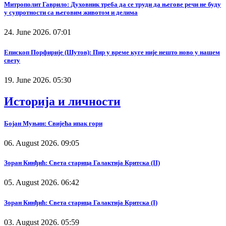
Митрополит Гаврило: Духовник треба да се труди да његове речи не буду
у супротности са његовим животом и делима
24. June 2026. 07:01
Епископ Порфирије (Шутов): Пир у време куге није нешто ново у нашем
свету
19. June 2026. 05:30
Историја и личности
Бојан Муњин: Свијећа ипак гори
06. August 2026. 09:05
Зоран Кинђић: Света старица Галактија Критска (II)
05. August 2026. 06:42
Зоран Кинђић: Света старица Галактија Критска (I)
03. August 2026. 05:59