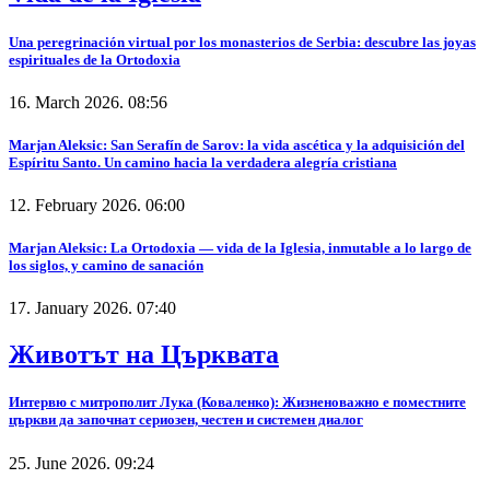
Una peregrinación virtual por los monasterios de Serbia: descubre las joyas
espirituales de la Ortodoxia
16. March 2026. 08:56
Marjan Aleksic: San Serafín de Sarov: la vida ascética y la adquisición del
Espíritu Santo. Un camino hacia la verdadera alegría cristiana
12. February 2026. 06:00
Marjan Aleksic: La Ortodoxia — vida de la Iglesia, inmutable a lo largo de
los siglos, y camino de sanación
17. January 2026. 07:40
Животът на Църквата
Интервю с митрополит Лука (Коваленко): Жизненоважно е поместните
църкви да започнат сериозен, честен и системен диалог
25. June 2026. 09:24