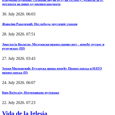
мегавата на више од милион квадрата
30. July 2026. 06:03
Живојин Ракочевић: Неслобода другачије говори
28. July 2026. 07:51
Анастасја Коскело: Молдавски православни свет – између руског и
румунског (III)
27. July 2026. 03:43
Зоран Милошевић: Бугарска црква између Православља и НАТО
православља (II)
24. July 2026. 06:07
Ким Вајтсајд: Неочекивано путовање
22. July 2026. 07:23
Vida de la Iglesia