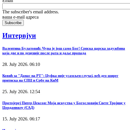
Email
The subscriber's email address.
ваша е-mail адреса
Интервјуи
Валентина Булатовић: Чува је још само Бог! Српска царска задужбина
која две и по деценије после рата и даље пропада
28. July 2026. 06:10
Ковић за "Данас на РТ": Џуфка није усамљен случај, већ део ширег
притиска на СПЦ и Србе на КиМ
25. July 2026. 12:54
Протојереј Питер Џексон: Моја искуства у Богословији Свете Тројице у
Џорданвилу (САД)
15. July 2026. 06:17