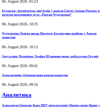
06. August 2026. 01:23
Бугарска: Архијерејска литургија у капели Светог Јована Рилског и
почетак поклоничког пута „Рилски Чудотворац“
06. August 2026. 10:25
Чудотворна Донска икона Пресвете Богородице враћена у Донски
манастир
06. August 2026. 10:12
Јерусалим: Патријарх Теофил III примио новог амбасадора Грузије
06. August 2026. 09:41
Александрија: Основан нови женски манастир
06. August 2026. 09:16
Аналитика
Александар Гронски: Како ПЦУ види историју Православне Цркве у