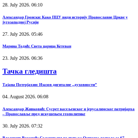
28. July 2026. 06:10
Александар Гронски: Како ПЦУ види историју Православне Цркве у
југозападној Русији
27. July 2026. 05:46
Марина Тодић: Света царица Кетеван
23. July 2026. 06:36
Тачка гледишта
Тајана Потерјахин: Изазов дигиталне „духовности”
04. August 2026. 06:08
Александар Живковић: Сусрет васељенског и јерусалимског патријарха
– Православље пред искушењем геополитике
30. July 2026. 07:32
Владимир Вуковић: Соларни зид на путу ка Острогу: дозвола за 67