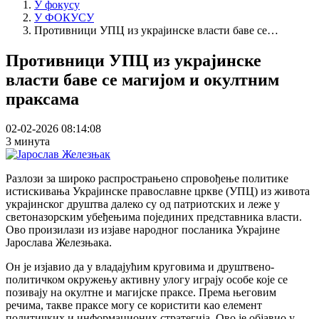
У фокусу
У ФОКУСУ
Противници УПЦ из украјинске власти баве се…
Противници УПЦ из украјинске
власти баве се магијом и окултним
праксама
02-02-2026 08:14:08
3 минута
Разлози за широко распрострањено спровођење политике
истискивања Украјинске православне цркве (УПЦ) из живота
украјинског друштва далеко су од патриотских и леже у
светоназорским убеђењима појединих представника власти.
Ово произилази из изјаве народног посланика Украјине
Јарослава Железњака.
Он је изјавио да у владајућим круговима и друштвено-
политичком окружењу активну улогу играју особе које се
позивају на окултне и магијске праксе. Према његовим
речима, такве праксе могу се користити као елемент
политичких и информационих стратегија. Ово је објавио у