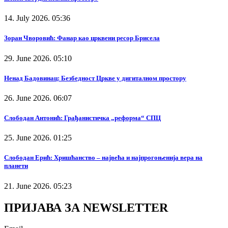
14. July 2026. 05:36
Зоран Чворовић: Фанар као црквени ресор Брисела
29. June 2026. 05:10
Ненад Бадовинац: Безбедност Цркве у дигиталном простору
26. June 2026. 06:07
Слободан Антонић: Грађанистичка „реформа“ СПЦ
25. June 2026. 01:25
Слободан Ерић: Хришћанство – највећа и најпрогоњенија вера на
планети
21. June 2026. 05:23
ПРИЈАВА ЗА NEWSLETTER