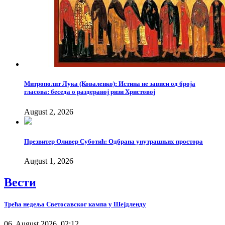
Митрополит Лука (Коваленко): Истина не зависи од броја
гласова: беседа о раздераној ризи Христовој
August 2, 2026
Презвитер Оливер Суботић: Одбрана унутрашњих простора
August 1, 2026
Вести
Трећа недеља Светосавског кампа у Шејдленду
06. August 2026. 02:12