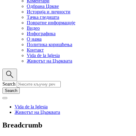
Коментари
Одбрана Цркве
Историја и личности
Тачка гледишта
Повратне информације
Видео
Инфографика
О нама
Политика коришћења
Контакт
Vida de la Iglesia
Животът на Църквата
Search
Vida de la Iglesia
Животът на Църквата
Breadcrumb