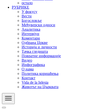
остало
РУБРИКЕ
У фокусу
Вести
Богословље
Међуверски односи
Аналитика
Интервјуи
Коментари
Одбрана Цркве
Историја и личности
Тачка гледишта
Повратне информације
Видео
Инфографика
О нама
Политика коришћења
Контакт
Vida de la Iglesia
Животът на Църквата