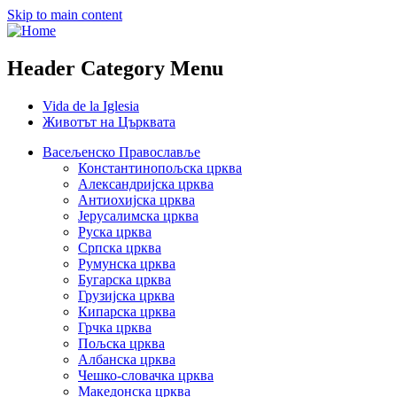
Skip to main content
Header Category Menu
Vida de la Iglesia
Животът на Църквата
Васељенско Православље
Константинопољска црква
Александријска црква
Антиохијска црква
Јерусалимска црква
Руска црква
Српска црква
Румунска црква
Бугарска црква
Грузијска црква
Кипарска црква
Грчка црква
Пољска црква
Албанска црква
Чешко-словачка црква
Македонска црква