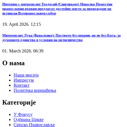
Интервю с митрополит Теодосий (Снигирьов): Няколко Поместни
православни църкви предлагат достойно място за провеждане на
истински Всеправославен събор
19. April 2026. 12:15
Митрополит Лука (Коваленко): Паството без покрив, но не без Бога: за
духовното единство в условия на потисничество
01. March 2026. 06:39
О нама
Наша мисија
Импресум
Контакт
Политика коришћења
Категорије
У Фокусу
Одбрана Цркве
Српско Православље