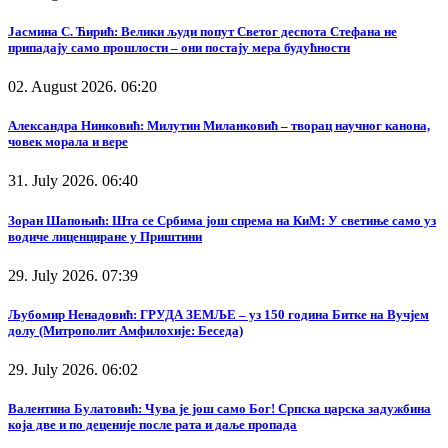
Јасмина С. Ћирић: Велики људи попут Светог деспота Стефана не
припадају само прошлости – они постају мера будућности
02. August 2026. 06:20
Александра Нинковић: Милутин Миланковић – творац научног канона,
човек морала и вере
31. July 2026. 06:40
Зоран Шапоњић: Шта се Србима још спрема на КиМ: У светиње само уз
водиче лиценциране у Приштини
29. July 2026. 07:39
Љубомир Ненадовић: ГРУДА ЗЕМЉЕ – уз 150 година Битке на Вучјем
долу (Митрополит Амфилохије: Беседа)
29. July 2026. 06:02
Валентина Булатовић: Чува је још само Бог! Српска царска задужбина
која две и по деценије после рата и даље пропада