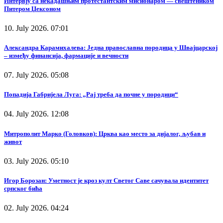
Интервју са некадашњим протестантским мисионаром — свештеником
Питером Џексоном
10. July 2026. 07:01
Александра Карамихалева: Једна православна породица у Швајцарској
– између финансија, фармације и вечности
07. July 2026. 05:08
Попадија Габријела Луга: „Рај треба да почне у породици“
04. July 2026. 12:08
Митрополит Марко (Головков): Црква као место за дијалог, љубав и
живот
03. July 2026. 05:10
Игор Борозан: Уметност је кроз култ Светог Саве сачувала идентитет
српског бића
02. July 2026. 04:24