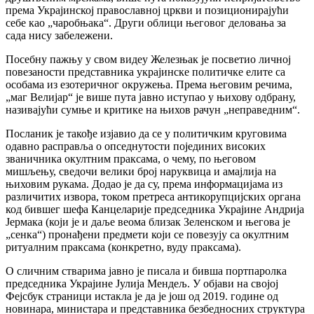
према Украјинској православној цркви и позиционирајући
себе као „чаробњака“. Други облици његовог деловања за
сада нису забележени.
Посебну пажњу у свом видеу Железњак је посветио личној
повезаности представника украјинске политичке елите са
особама из езотеричног окружења. Према његовим речима,
„маг Велијар“ је више пута јавно иступао у њихову одбрану,
називајући сумње и критике на њихов рачун „неправедним“.
Посланик је такође изјавио да се у политичким круговима
одавно расправља о опседнутости појединих високих
званичника окултним праксама, о чему, по његовом
мишљењу, сведочи велики број наруквица и амајлија на
њиховим рукама. Додао је да су, према информацијама из
различитих извора, током претреса антикорупцијских органа
код бившег шефа Канцеларије председника Украјине Андрија
Јермака (који је и даље веома близак Зеленском и његова је
„сенка“) пронађени предмети који се повезују са окултним
ритуалним праксама (конкретно, вуду праксама).
О сличним стварима јавно је писала и бивша портпаролка
председника Украјине Јулија Мендељ. У објави на својој
Фејсбук страници истакла је да је још од 2019. године од
новинара, министара и представника безбедносних структура