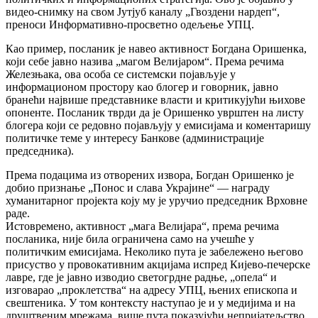
видео-снимку на свом Јутјуб каналу „Гвоздени нардеп“,
преноси Информативно-просветно одељење УПЦ.
Као пример, посланик је навео активност Богдана Оришенка,
који себе јавно назива „магом Велијаром“. Према речима
Железњака, ова особа се системски појављује у
информационом простору као блогер и говорник, јавно
бранећи највише представнике власти и критикујући њихове
опоненте. Посланик тврди да је Оришенко уврштен на листу
блогера који се редовно појављују у емисијама и коментаришу
политичке теме у интересу Банкове (администрације
председника).
Према подацима из отворених извора, Богдан Оришенко је
добио признање „Понос и слава Украјине“ — награду
хуманитарног пројекта коју му је уручио председник Врховне
раде.
Истовремено, активност „мага Велијара“, према речима
посланика, није била ограничена само на учешће у
политичким емисијама. Неколико пута је забележено његово
присуство у провокативним акцијама испред Кијево-печерске
лавре, где је јавно изводио светогрдне радње, „опела“ и
изговарао „проклетства“ на адресу УПЦ, њених епископа и
свештеника. У том контексту наступао је и у медијима и на
друштвеним мрежама, више пута показујући непријатељство