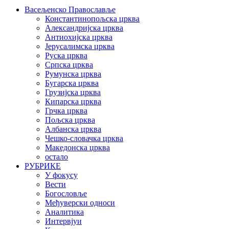
Васељенско Православље
Константинопољска црква
Александријска црква
Антиохијска црква
Јерусалимска црква
Руска црква
Српска црква
Румунска црква
Бугарска црква
Грузијска црква
Кипарска црква
Грчка црква
Пољска црква
Албанска црква
Чешко-словачка црква
Македонска црква
остало
РУБРИКЕ
У фокусу
Вести
Богословље
Међуверски односи
Аналитика
Интервјуи