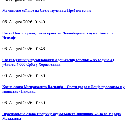
Молитвено сећање на Свете мученике Пребиловачке
06. August 2026. 01:49
Свети Пантелејмон, слава цркве на Дивчибарама, служи Епископ
Исихије
06. August 2026. 01:46
Свети мученици пребиловачки и доњохерцеговачки – 85 година од
убиства 4.000 Срба у Херцеговини
06. August 2026. 01:36
Крсна слава Митрополита Василија – Свети пророк Илија прослављен у
манастиру Раковац
06. August 2026. 01:30
Прослављена слава Епархије будимљанско-никшићке – Света Марија
Магдалина