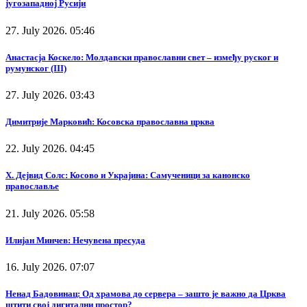
југозападној Русији
27. July 2026. 05:46
Анастасја Коскело: Молдавски православни свет – између руског и
румунског (III)
27. July 2026. 03:43
Димитрије Марковић: Косовска православна црква
22. July 2026. 04:45
Х. Дејвид Солс: Косово и Украјина: Самученици за канонско
православље
21. July 2026. 05:58
Илијан Минчев: Нечувена пресуда
16. July 2026. 07:07
Ненад Бадовинац: Од храмова до сервера – зашто је важно да Црква
штити свој дигитални простор?