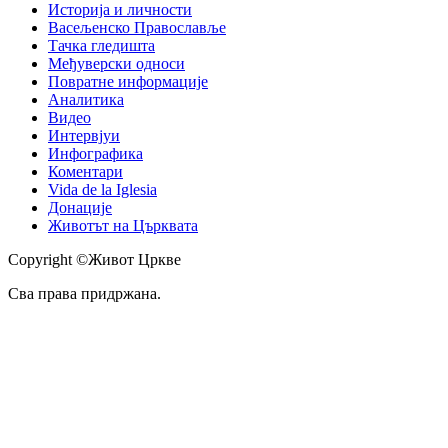
Историја и личности
Васељенско Православље
Тачка гледишта
Међуверски односи
Повратне информације
Аналитика
Видео
Интервјуи
Инфографика
Коментари
Vida de la Iglesia
Донације
Животът на Църквата
Copyright ©Живот Цркве
Сва права придржана.