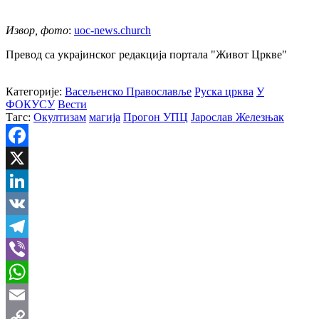
Извор, фото
:
uoc-news.church
Превод са украјинског редакција портала "Живот Цркве"
Категорије:
Васељенско Православље
Руска црква
У
ФОКУСУ
Вести
Тагс:
Окултизам
магија
Прогон УПЦ
Јарослав Железњак
Facebook
X
LinkedIn
VK
Telegram
Viber
WhatsApp
Email