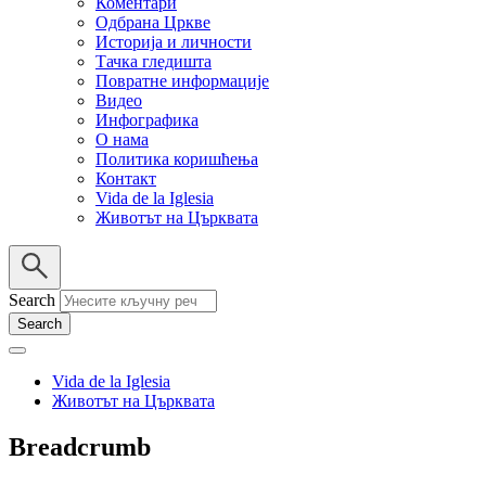
Коментари
Одбрана Цркве
Историја и личности
Тачка гледишта
Повратне информације
Видео
Инфографика
О нама
Политика коришћења
Контакт
Vida de la Iglesia
Животът на Църквата
Search
Vida de la Iglesia
Животът на Църквата
Breadcrumb