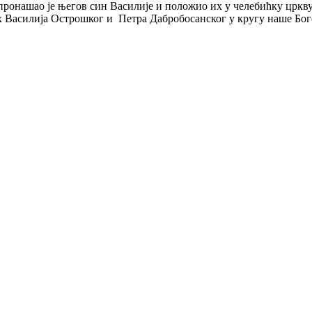
пронашао је његов син Василије и положио их у челебићку цркв
 Василија Острошког и Петра Дабробосанског у кругу наше Бог