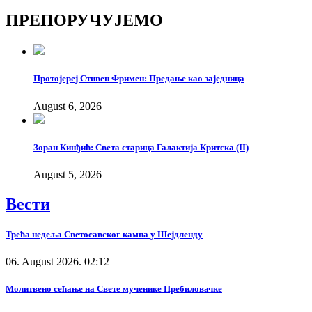
Copy
ПРЕПОРУЧУЈЕМО
Link
Протојереј Стивен Фримен: Предање као заједница
August 6, 2026
Зоран Кинђић: Света старица Галактија Критска (II)
August 5, 2026
Вести
Трећа недеља Светосавског кампа у Шејдленду
06. August 2026. 02:12
Молитвено сећање на Свете мученике Пребиловачке