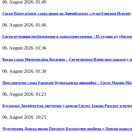
06. August 2026. 01:49
Свети Пантелејмон, слава цркве на Дивчибарама, служи Епископ Исихије
06. August 2026. 01:46
Свети мученици пребиловачки и доњохерцеговачки – 85 година од убиства
06. August 2026. 01:36
Крсна слава Митрополита Василија – Свети пророк Илија прослављен у 
06. August 2026. 01:30
Прослављена слава Епархије будимљанско-никшићке – Света Марија Ма
06. August 2026. 01:23
Бугарска: Архијерејска литургија у капели Светог Јована Рилског и поч
06. August 2026. 10:25
Чудотворна Донска икона Пресвете Богородице враћена у Донски манаст