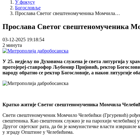
У фокусу
Богословље
Прослава Светог свештеномученика Момчила…
Прослава Светог свештеномученика М
03-12-2025 19:18:54
2 минута
У 25. недјељу по Духовима служена је света литургија у хр
протојереј-ставрофор Љубомир Пријовић, ректор Богословиј
народу обратио се ректор Богословије, а након литургије 
Кратко житије Светог свештеномученика Момчила Челеби
Свети свештеномученик Момчило Челебићки (Гргуревић) рођен је
свештеника. Као свештеник служио је на парохији челебићкој у
Другог свјетског рата, да би је комунистичке власти извршиле к
у зграду Општине у Челебићима.