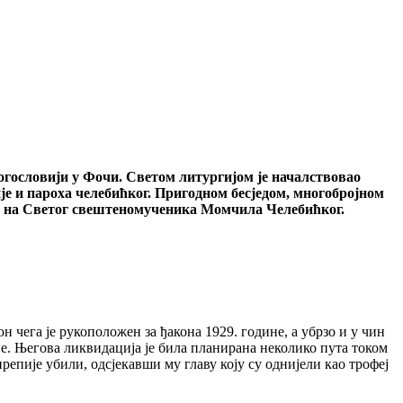
огословији у Фочи. Светом литургијом је началствовао
е и пароха челебићког. Пригодном бесједом, многобројном
мен на Светог свештеномученика Момчила Челебићког.
 чега је рукоположен за ђакона 1929. године, а убрзо и у чин
не. Његова ликвидација је била планирана неколико пута током
ирепије убили, одсјекавши му главу коју су однијели као трофеј