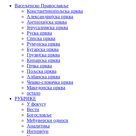
Васељенско Православље
Константинопољска црква
Александријска црква
Антиохијска црква
Јерусалимска црква
Руска црква
Српска црква
Румунска црква
Бугарска црква
Грузијска црква
Кипарска црква
Грчка црква
Пољска црква
Албанска црква
Чешко-словачка црква
Македонска црква
остало
РУБРИКЕ
У фокусу
Вести
Богословље
Међуверски односи
Аналитика
Интервјуи