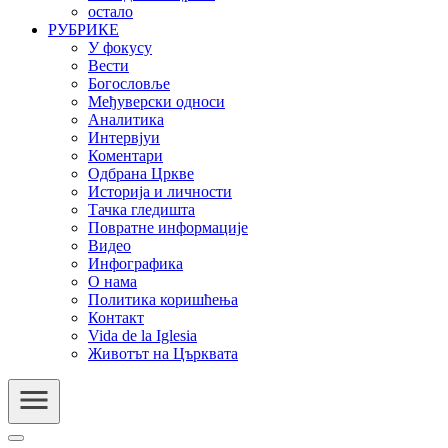
остало
РУБРИКЕ
У фокусу
Вести
Богословље
Међуверски односи
Аналитика
Интервјуи
Коментари
Одбрана Цркве
Историја и личности
Тачка гледишта
Повратне информације
Видео
Инфографика
О нама
Политика коришћења
Контакт
Vida de la Iglesia
Животът на Църквата