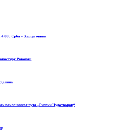
 4.000 Срба у Херцеговини
манастиру Раковац
гдалина
етак поклоничког пута „Рилски Чудотворац“
ир