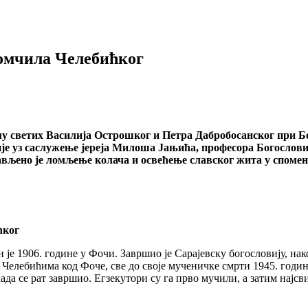
омчила Челебићког
аму светих Василија Острошког и Петра Дабробосанског при Б
е уз саслужење јереја Милоша Јањића, професора Богословиј
обављено је ломљење колача и освећење славског жита у спо
ћког
 1906. године у Фочи. Завршио је Сарајевску богословију, након
 Челебићима код Фоче, све до своје мученичке смрти 1945. годи
ада се рат завршио. Егзекутори су га прво мучили, а затим најсв