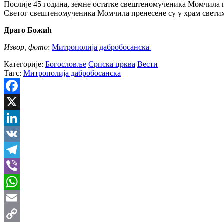
Послије 45 година, земне остатке свештеномученика Момчила 
Светог свештеномученика Момчила пренесене су у храм светих
Драго Божић
Извор, фото
:
Митрополија дабробосанска
Категорије:
Богословље
Српска црква
Вести
Тагс:
Митрополија дабробосанска
Facebook
X
LinkedIn
VK
Telegram
Viber
WhatsApp
Email