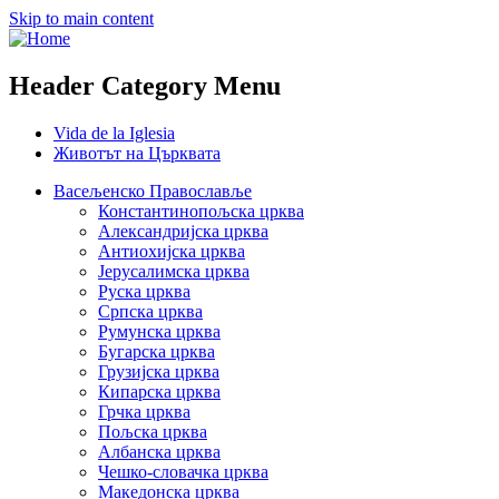
Skip to main content
Header Category Menu
Vida de la Iglesia
Животът на Църквата
Васељенско Православље
Константинопољска црква
Александријска црква
Антиохијска црква
Јерусалимска црква
Руска црква
Српска црква
Румунска црква
Бугарска црква
Грузијска црква
Кипарска црква
Грчка црква
Пољска црква
Албанска црква
Чешко-словачка црква
Македонска црква