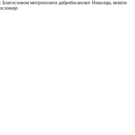
у. Благословом митрополита дабробосанског Николаја, мошти
ословије.