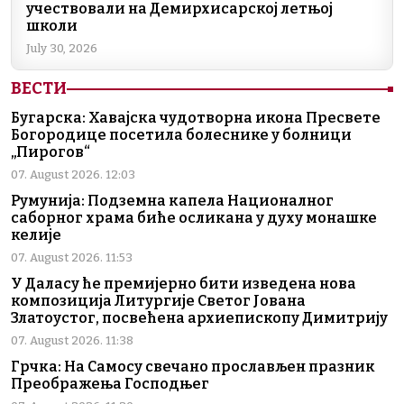
учествовали на Демирхисарској летњој
школи
July 30, 2026
ВЕСТИ
Бугарска: Хавајска чудотворна икона Пресвете
Богородице посетила болеснике у болници
„Пирогов“
07. August 2026. 12:03
Румунија: Подземна капела Националног
саборног храма биће осликана у духу монашке
келије
07. August 2026. 11:53
У Даласу ће премијерно бити изведена нова
композиција Литургије Светог Јована
Златоустог, посвећена архиепископу Димитрију
07. August 2026. 11:38
Грчка: На Самосу свечано прослављен празник
Преображења Господњег