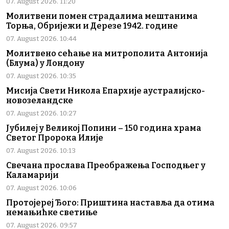
07. August 2026. 11:20
Молитвени помен страдалима мештанима
Торња, Обријежи и Дерезе 1942. године
07. August 2026. 10:44
Молитвено сећање на митрополита Антонија
(Блума) у Лондону
07. August 2026. 10:35
Мисија Свети Никола Епархије аустралијско-
новозеландске
07. August 2026. 10:27
Јубилеј у Великој Попини – 150 година храма
Светог Пророка Илије
07. August 2026. 10:13
Свечана прослава Преображења Господњег у
Каламарији
07. August 2026. 10:06
Протојереј Ђого: Приштина наставља да отима
немањићке светиње
07. August 2026. 09:57