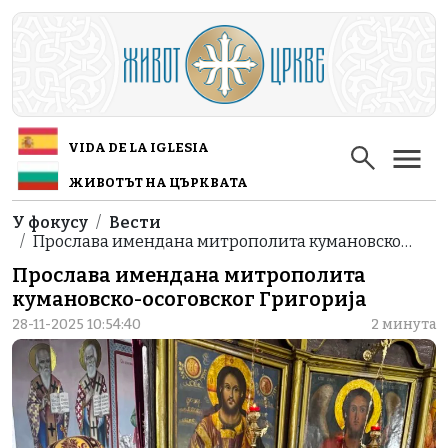
Skip to main content
VIDA DE LA IGLESIA
ЖИВОТЪТ НА ЦЪРКВАТА
Breadcrumb
У фокусу
Вести
Прослава имендана митрополита кумановско…
Прослава имендана митрополита
кумановско-осоговског Григорија
28-11-2025 10:54:40
2 минута