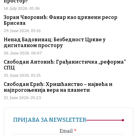
простор?
14. July 2026. 05:36
Зоран Чворовић: Фанар као црквени ресор
Брисела
29. June 2026. 05:10
Ненад Бадовинац: Безбедност Цркве у
дигиталном простору
26. June 2026. 06:07
Слободан Антонић: Грађанистичка „реформа“
СПЦ
25. June 2026. 01:25
Слободан Ерић: Хришћанство – највећа и
најпрогоњенија вера на планети
21. June 2026. 05:23
ПРИЈАВА ЗА NEWSLETTER
Email