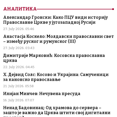
АНАЛИТИКА
Александар Гронски: Како ПЦУ види историју
Православне Цркве у југозападној Русији
27. July 2026. 05:46
Анастасја Коскело: Молдавски православни свет
– између руског и румунског (III)
27. July 2026. 03:43
Димитрије Марковић: Косовска православна
црква
22. July 2026. 04:45
Х. Дејвид Солс: Косово и Украјина: Самученици
за канонско православље
21. July 2026. 05:58
Илијан Минчев: Нечувена пресуда
16. July 2026. 07:07
Ненад Бадовинац: Од храмова до сервера –
зашто је важно да Црква штити свој дигитални