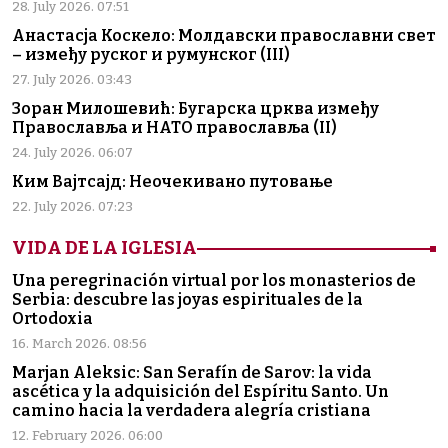
28. July 2026. 07:51
Анастасја Коскело: Молдавски православни свет
– између руског и румунског (III)
27. July 2026. 03:43
Зоран Милошевић: Бугарска црква између
Православља и НАТО православља (II)
24. July 2026. 06:07
Ким Вајтсајд: Неочекивано путовање
22. July 2026. 07:23
VIDA DE LA IGLESIA
Una peregrinación virtual por los monasterios de
Serbia: descubre las joyas espirituales de la
Ortodoxia
16. March 2026. 08:56
Marjan Aleksic: San Serafín de Sarov: la vida
ascética y la adquisición del Espíritu Santo. Un
camino hacia la verdadera alegría cristiana
12. February 2026. 06:00