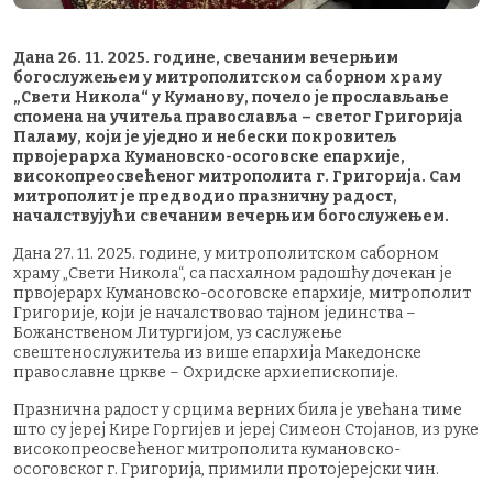
Дана 26. 11. 2025. године, свечаним вечерњим
богослужењем у митрополитском саборном храму
„Свети Никола“ у Куманову, почело је прослављање
спомена на учитеља православља – светог Григорија
Паламу, који је уједно и небески покровитељ
првојерарха Кумановско-осоговске епархије,
високопреосвећеног митрополита г. Григорија. Сам
митрополит је предводио празничну радост,
началствујући свечаним вечерњим богослужењем.
Дана 27. 11. 2025. године, у митрополитском саборном
храму „Свети Никола“, са пасхалном радошћу дочекан је
првојерарх Кумановско-осоговске епархије, митрополит
Григорије, који је началствовао тајном јединства –
Божанственом Литургијом, уз саслужење
свештенослужитеља из више епархија Македонске
православне цркве – Охридске архиепископије.
Празнична радост у срцима верних била је увећана тиме
што су јереј Кире Горгијев и јереј Симеон Стојанов, из руке
високопреосвећеног митрополита кумановско-
осоговског г. Григорија, примили протојерејски чин.