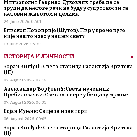
Митрополит Гаврило: Духовник треба да се
труди да његове речи не буду у супротности са
његовим животом и делима
24. June 2026. 07:01
Епископ Порфирије (Шутов): Пир у време куге
није нешто ново у нашем свету
19. June 2026. 05:30
ИСТОРИЈА И ЛИЧНОСТИ
Зоран Кинђић: Света старица Галактија Критска
(III)
07. August 2026. 07:56
Александар Ђорђевић: Свети мученици
Пребиловачки: Светлост вере у бездану мржње
07. August 2026. 06:33
Бојан Муњин: Свијећа ипак гори
06. August 2026. 09:05
Зоран Кинђић: Света старица Галактија Критска
(II)