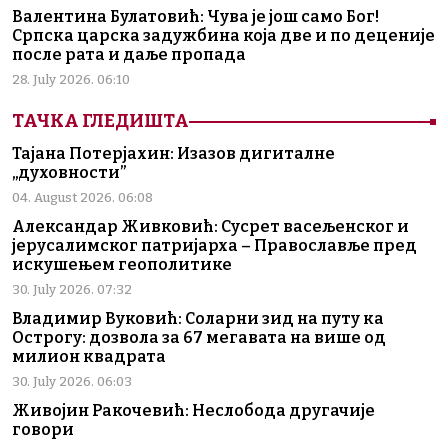
Валентина Булатовић: Чува је још само Бог!
Српска царска задужбина која две и по деценије
после рата и даље пропада
28. July 2026. 06:10
ТАЧКА ГЛЕДИШТА
Тајана Потерјахин: Изазов дигиталне
„духовности”
04. August 2026. 06:08
Александар Живковић: Сусрет васељенског и
јерусалимског патријарха – Православље пред
искушењем геополитике
30. July 2026. 07:32
Владимир Вуковић: Соларни зид на путу ка
Острогу: дозвола за 67 мегавата на више од
милион квадрата
30. July 2026. 06:03
Живојин Ракочевић: Неслобода другачије
говори