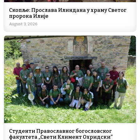
Скопље: Прослава Илиндана у храму Светог
пророка Илије
August 3, 2026
Студенти Православног богословског
факултета „Свети Климент Охридски“