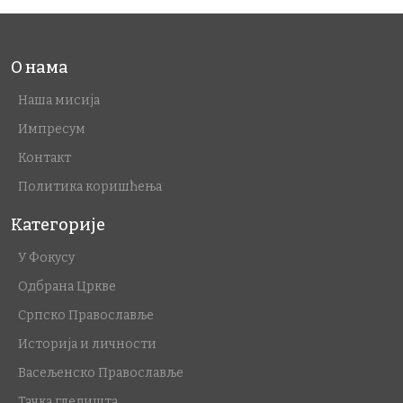
О нама
Наша мисија
Импресум
Контакт
Политика коришћења
Категорије
У Фокусу
Одбрана Цркве
Српско Православље
Историја и личности
Васељенско Православље
Тачка гледишта