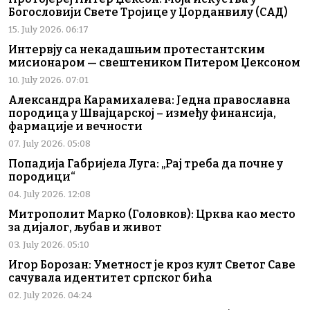
Богословији Свете Тројице у Џорданвилу (САД)
15. July 2026. 06:17
Интервју са некадашњим протестантским
мисионаром — свештеником Питером Џексоном
10. July 2026. 07:01
Александра Карамихалева: Једна православна
породица у Швајцарској – између финансија,
фармације и вечности
07. July 2026. 05:08
Попадија Габријела Луга: „Рај треба да почне у
породици“
04. July 2026. 12:08
Митрополит Марко (Головков): Црква као место
за дијалог, љубав и живот
03. July 2026. 05:10
Игор Борозан: Уметност је кроз култ Светог Саве
сачувала идентитет српског бића
02. July 2026. 04:24