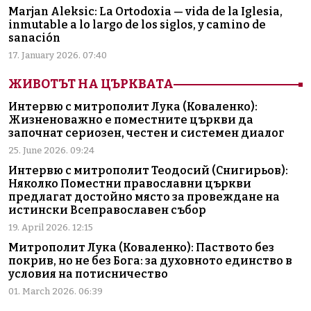
Marjan Aleksic: La Ortodoxia — vida de la Iglesia,
inmutable a lo largo de los siglos, y camino de
sanación
17. January 2026. 07:40
ЖИВОТЪТ НА ЦЪРКВАТА
Интервю с митрополит Лука (Коваленко):
Жизненоважно е поместните църкви да
започнат сериозен, честен и системен диалог
25. June 2026. 09:24
Интервю с митрополит Теодосий (Снигирьов):
Няколко Поместни православни църкви
предлагат достойно място за провеждане на
истински Всеправославен събор
19. April 2026. 12:15
Митрополит Лука (Коваленко): Паството без
покрив, но не без Бога: за духовното единство в
условия на потисничество
01. March 2026. 06:39