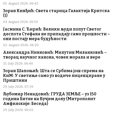
05. August 2026. 06:42
Зоран Кинђић: Света старица Галактија Критска
(I)
03. August 2026. 05:59
Јасмина С. Ћирић: Велики људи попут Светог
деспота Стефана не припадају само прошлости –
они постају мера будућности
02. August 2026. 06:20
Александра Нинковић: Милутин Миланковић –
творац научног канона, човек морала и вере
31. July 2026. 06:40
Зоран Шапоњић: Шта се Србима још спрема на
КиМ: У светиње само уз водиче лиценциране у
Приштини
29. July 2026. 07:39
Љубомир Ненадовић: ГРУДА ЗЕМЉЕ – уз 150
година Битке на Вучјем долу (Митрополит
Амфилохије: Беседа)
29. July 2026. 06:02