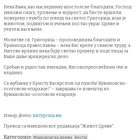
Нека Вама, као наследнику апостолске благодати, Господ
умножи снагу, трпљење и мудрост, да бисте вршили
поверену службу по угледу на светог Григорија, који је
животом, подвигом и учењем постао украс Цркве и
учитељ васељене.
Молитве св. Григорија – проповедника благодати и
браниоца православља – нека Вас крепе у сваком труду, а
Његове врлине нека буду светао пример и подстицај за
Ваше даље архијерејско дело.
Срећан и радостан имендан, Високопреосвећени оче и
владико.
Са љубављу у Христу Васкрслом од пуноће Кумановско-
осоговске епархије!“ – завршава се извештај из
Кумановско-осоговске епархије.
Извор, фото:
литургија.мк
Превод са македонског редакција "Живот Цркве".
Категорије:
Македонска црква
Вести