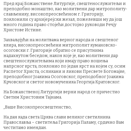
Пред крај Божанствене Литургије, свештенослужитељи и
преподобно монаштво, као молитвени дар митрополиту-
слављенику, високопреосвећеном г. Григорију,
поклонили су архијерејски жезал, пожелевши му да још
много година право стојећи достојно руководи Речју
Христове Истине.
Захваљујући на молитвама верног народа и свештеног
клира, високопреосвећени митрополит кумановско-
осоговски г. Григорије обратио се присутнима
надахнутом беседом, након које је, као молитвени дар
свештенослужитељима који имају право ношења
напрсног крста, поклонио по један крст на којем су, осим
Распетог Христа, осликани и ликови Пресвете Богомајке,
преподобног Јоакима Осоговског, преподобног Јоакима
Крчовског и светог новомученика Георгија Кратовског.
На Божанственој Литургији верни народ се причестио
Светим Христовим Тајнама.
„Ваше Високопреосвештенство,
На дан када света Црква слави великог светилника
Православља – светитеља Григорија Паламу, срдачно Вам
честитамо имендан.