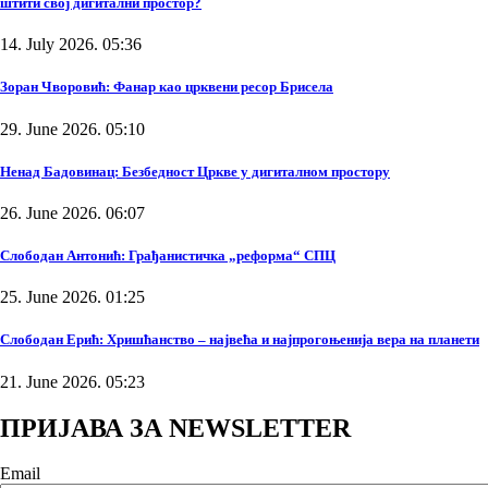
штити свој дигитални простор?
14. July 2026. 05:36
Зоран Чворовић: Фанар као црквени ресор Брисела
29. June 2026. 05:10
Ненад Бадовинац: Безбедност Цркве у дигиталном простору
26. June 2026. 06:07
Слободан Антонић: Грађанистичка „реформа“ СПЦ
25. June 2026. 01:25
Слободан Ерић: Хришћанство – највећа и најпрогоњенија вера на планети
21. June 2026. 05:23
ПРИЈАВА ЗА NEWSLETTER
Email