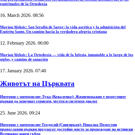
espirituales de la Ortodoxia
16. March 2026. 08:56
Marjan Aleksic: San Serafín de Sarov: la vida ascética y la adquisición del
Espíritu Santo. Un camino hacia la verdadera alegría cristiana
12. February 2026. 06:00
Marjan Aleksic: La Ortodoxia — vida de la Iglesia, inmutable a lo largo de los
siglos, y camino de sanación
17. January 2026. 07:40
Животът на Църквата
Интервю с митрополит Лука (Коваленко): Жизненоважно е поместните
църкви да започнат сериозен, честен и системен диалог
25. June 2026. 09:24
Интервю с митрополит Теодосий (Снигирьов): Няколко Поместни
православни църкви предлагат достойно място за провеждане на истински
Всеправославен събор