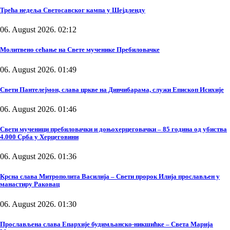
Трећа недеља Светосавског кампа у Шејдленду
06. August 2026. 02:12
Молитвено сећање на Свете мученике Пребиловачке
06. August 2026. 01:49
Свети Пантелејмон, слава цркве на Дивчибарама, служи Епископ Исихије
06. August 2026. 01:46
Свети мученици пребиловачки и доњохерцеговачки – 85 година од убиства
4.000 Срба у Херцеговини
06. August 2026. 01:36
Крсна слава Митрополита Василија – Свети пророк Илија прослављен у
манастиру Раковац
06. August 2026. 01:30
Прослављена слава Епархије будимљанско-никшићке – Света Марија