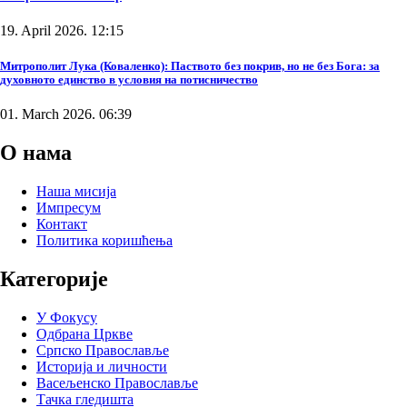
19. April 2026. 12:15
Митрополит Лука (Коваленко): Паството без покрив, но не без Бога: за
духовното единство в условия на потисничество
01. March 2026. 06:39
О нама
Наша мисија
Импресум
Контакт
Политика коришћења
Категорије
У Фокусу
Одбрана Цркве
Српско Православље
Историја и личности
Васељенско Православље
Тачка гледишта