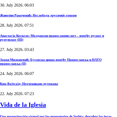
30. July 2026. 06:03
Живојин Ракочевић: Неслобода другачије говори
28. July 2026. 07:51
Анастасја Коскело: Молдавски православни свет – између руског и
румунског (III)
27. July 2026. 03:43
Зоран Милошевић: Бугарска црква између Православља и НАТО
православља (II)
24. July 2026. 06:07
Ким Вајтсајд: Неочекивано путовање
22. July 2026. 07:23
Vida de la Iglesia
Una peregrinación virtual por los monasterios de Serbia: descubre las joyas