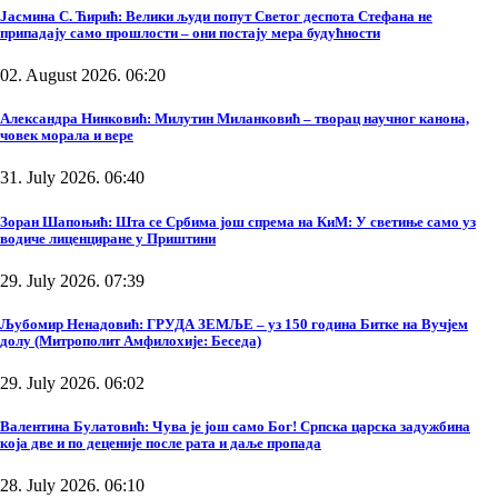
Јасмина С. Ћирић: Велики људи попут Светог деспота Стефана не
припадају само прошлости – они постају мера будућности
02. August 2026. 06:20
Александра Нинковић: Милутин Миланковић – творац научног канона,
човек морала и вере
31. July 2026. 06:40
Зоран Шапоњић: Шта се Србима још спрема на КиМ: У светиње само уз
водиче лиценциране у Приштини
29. July 2026. 07:39
Љубомир Ненадовић: ГРУДА ЗЕМЉЕ – уз 150 година Битке на Вучјем
долу (Митрополит Амфилохије: Беседа)
29. July 2026. 06:02
Валентина Булатовић: Чува је још само Бог! Српска царска задужбина
која две и по деценије после рата и даље пропада
28. July 2026. 06:10