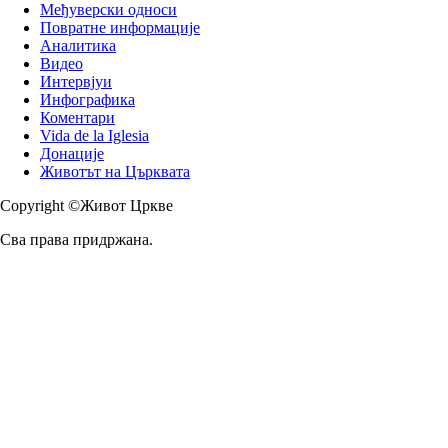
Међуверски односи
Повратне информације
Аналитика
Видео
Интервјуи
Инфографика
Коментари
Vida de la Iglesia
Донације
Животът на Църквата
Copyright ©Живот Цркве
Сва права придржана.