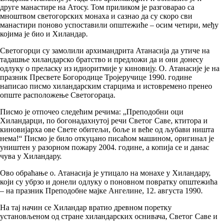
друге манастире на Атосу. Том приликом је разговарао са
мноштвом светогорских монаха и сазнао да су скоро сви
манастири поново успоставили општежиће – осим четири, међу
којима је био и Хиландар.
Светогорци су замолили архимандрита Атанасија да утиче на
тадашње хиландарско братство и предложи да и они донесу
одлуку о преласку из идиоритмије у киновију. О. Атанасије је на
празник Пресвете Богородице Тројеручице 1990. године
написао писмо хиландарским старцима и истовремено пренео
опште расположење Светогораца.
Писмо је отпочео следећим речима: „Преподобни оци
Хиландарци, по богонадахнутој речи Светог Саве, ктитора и
киновијарха ове Свете обитељи, боље и веће од љубави ништа
нема!“ Писмо је било откуцано писаћом машином, оригинал је
уништен у разорном пожару 2004. године, а копија се и данас
чува у Хиландару.
Ово обраћање о. Атанасија је утицало на монахе у Хиландару,
који су убрзо и донели одлуку о поновном повратку општежића
– на празник Преподобне мајке Ангелине, 12. августа 1990.
На тај начин се Хиландар вратио древном поретку
установљеном од стране хиландарских оснивача, Светог Саве и