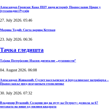
Александар Гронски: Како ПЦУ види историју Православне Цркве у
југозападној Русији
27. July 2026. 05:46
Марина Тодић: Света царица Кетеван
23. July 2026. 06:36
Тачка гледишта
Тајана Потерјахин: Изазов дигиталне „духовности”
04. August 2026. 06:08
Александар Живковић: Сусрет васељенског и јерусалимског патријарха –
Православље пред искушењем геополитике
30. July 2026. 07:32
Владимир Вуковић: Соларни зид на путу ка Острогу: дозвола за 67
мегавата на више од милион квадрата