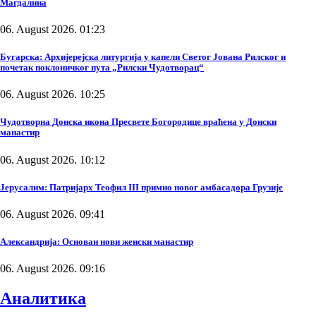
Магдалина
06. August 2026. 01:23
Бугарска: Архијерејска литургија у капели Светог Јована Рилског и
почетак поклоничког пута „Рилски Чудотворац“
06. August 2026. 10:25
Чудотворна Донска икона Пресвете Богородице враћена у Донски
манастир
06. August 2026. 10:12
Јерусалим: Патријарх Теофил III примио новог амбасадора Грузије
06. August 2026. 09:41
Александрија: Основан нови женски манастир
06. August 2026. 09:16
Аналитика