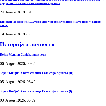
супротности са његовим животом и делима
24. June 2026. 07:01
Епископ Порфирије (Шутов): Пир у време куге није нешто ново у нашем
свету
19. June 2026. 05:30
Историја и личности
Бојан Муњин: Свијећа ипак гори
06. August 2026. 09:05
Зоран Кинђић: Света старица Галактија Критска (II)
05. August 2026. 06:42
Зоран Кинђић: Света старица Галактија Критска (I)
03. August 2026. 05:59