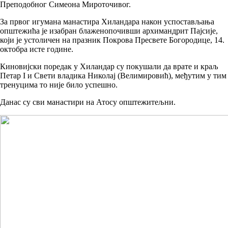
Преподобног Симеона Мироточивог.
За првог игумана манастира Хиландара након успостављања
општежића је изабран блаженопочивши архимандрит Пајсије,
који је устоличен на празник Покрова Пресвете Богородице, 14.
октобра исте године.
Киновијски поредак у Хиландар су покушали да врате и краљ
Петар I и Свети владика Николај (Велимировић), међутим у тим
тренуцима то није било успешно.
Данас су сви манастири на Атосу општежитељни.