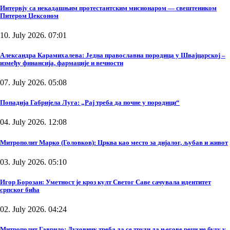
Интервју са некадашњим протестантским мисионаром — свештеником
Питером Џексоном
10. July 2026. 07:01
Александра Карамихалева: Једна православна породица у Швајцарској –
између финансија, фармације и вечности
07. July 2026. 05:08
Попадија Габријела Луга: „Рај треба да почне у породици“
04. July 2026. 12:08
Митрополит Марко (Головков): Црква као место за дијалог, љубав и живот
03. July 2026. 05:10
Игор Борозан: Уметност је кроз култ Светог Саве сачувала идентитет
српског бића
02. July 2026. 04:24
Митрополит Гаврило: Духовник треба да се труди да његове речи не буду у