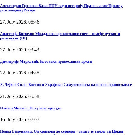
Александар Гронски: Како ПЦУ види историју Православне Цркве у
југозападној Русији
27. July 2026. 05:46
Анастасја Коскело: Молдавски православни свет – између руског и
румунског (III)
27. July 2026. 03:43
Димитрије Марковић: Косовска православна црква
22. July 2026. 04:45
Х. Дејвид Солс: Косово и Украјина: Самученици за канонско православље
21. July 2026. 05:58
Илијан Минчев: Нечувена пресуда
16. July 2026. 07:07
Ненад Бадовинац: Од храмова до сервера – зашто је важно да Црква