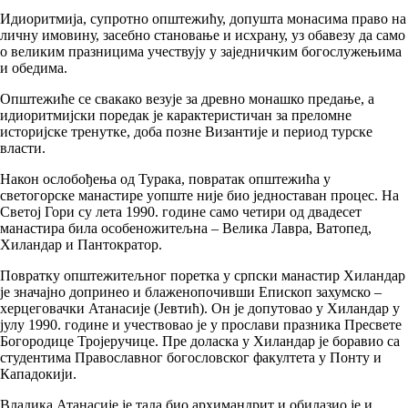
Идиоритмија, супротно општежићу, допушта монасима право на
личну имовину, засебно становање и исхрану, уз обавезу да само
о великим празницима учествују у заједничким богослужењима
и обедима.
Општежиће се свакако везује за древно монашко предање, а
идиоритмијски поредак је карактеристичан за преломне
историјске тренутке, доба позне Византије и период турске
власти.
Након ослобођења од Турака, повратак општежића у
светогорске манастире уопште није био једноставан процес. На
Светој Гори су лета 1990. године само четири од двадесет
манастира била особеножитељна – Велика Лавра, Ватопед,
Хиландар и Пантократор.
Повратку општежитељног поретка у српски манастир Хиландар
је значајно допринео и блаженопочивши Епископ захумско –
херцеговачки Атанасије (Јевтић). Он је допутовао у Хиландар у
јулу 1990. године и учествовао је у прослави празника Пресвете
Богородице Тројеручице. Пре доласка у Хиландар је боравио са
студентима Православног богословског факултета у Понту и
Кападокији.
Владика Атанасије је тада био архимандрит и обилазио је и