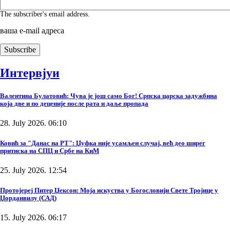
The subscriber's email address.
ваша е-mail адреса
Интервјуи
Валентина Булатовић: Чува је још само Бог! Српска царска задужбина
која две и по деценије после рата и даље пропада
28. July 2026. 06:10
Ковић за "Данас на РТ": Џуфка није усамљен случај, већ део ширег
притиска на СПЦ и Србе на КиМ
25. July 2026. 12:54
Протојереј Питер Џексон: Моја искуства у Богословији Свете Тројице у
Џорданвилу (САД)
15. July 2026. 06:17