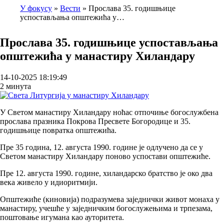
У фокусу
Вести
Прослава 35. годишњице
успостављања општежића у…
Breadcrumb
Прослава 35. годишњице успостављања
општежића у манастиру Хиландару
14-10-2025 18:19:49
2 минута
У Светом манастиру Хиландару ноћас отпочиње богослужбена
прослава празника Покрова Пресвете Богородице и 35.
годишњице повратка општежића.
Пре 35 година, 12. августа 1990. године је одлучено да се у
Светом манастиру Хиландару поново успостави општежиће.
Пре 12. августа 1990. године, хиландарско братство је око два
века живело у идиоритмији.
Општежиће (киновија) подразумева заједнички живот монаха у
манастиру, учешће у заједничким богослужењима и трпезама,
поштовање игумана као ауторитета.