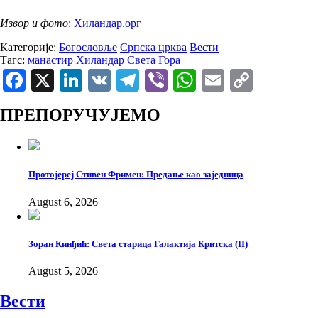
Извор и фото
:
Хиландар.орг
Категорије:
Богословље
Српска црква
Вести
Тагс:
манастир Хиландар
Света Гора
Facebook
X
LinkedIn
VK
Telegram
Viber
WhatsApp
Email
Copy
Link
ПРЕПОРУЧУЈЕМО
Протојереј Стивен Фримен: Предање као заједница
August 6, 2026
Зоран Кинђић: Света старица Галактија Критска (II)
August 5, 2026
Вести