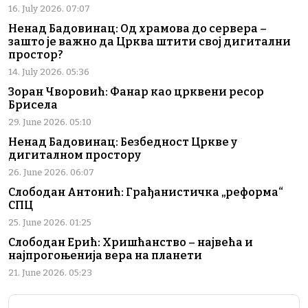
16. July 2026. 07:07
Ненад Бадовинац: Од храмова до сервера –
зашто је важно да Црква штити свој дигитални
простор?
14. July 2026. 05:36
Зоран Чворовић: Фанар као црквени ресор
Брисела
29. June 2026. 05:10
Ненад Бадовинац: Безбедност Цркве у
дигиталном простору
26. June 2026. 06:07
Слободан Антонић: Грађанистичка „реформа“
СПЦ
25. June 2026. 01:25
Слободан Ерић: Хришћанство – највећа и
најпрогоњенија вера на планети
21. June 2026. 05:23