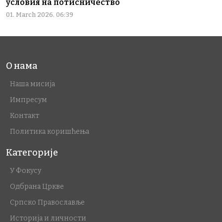
условия на потисничество
01. March 2026. 06:39
О нама
Наша мисија
Импресум
Контакт
Политика коришћења
Категорије
У Фокусу
Одбрана Цркве
Српско Православље
Историја и личности