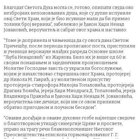
Благодат Светога Духа могла се, готово, опипати свуда око
незбројних непоновљивих душа, које су дупке испуниле
овај Свети Храм, који је био исувише мали да би примио
толики број верника", забележио је ђакон Хаџи Ненад
Јовановић, вероучитељ и сабрат овог храма и наставио:
"Томе је допринела и чињеница да су овога дана Светом
Причешћу, после периода прописаног поста, приступили
и ученици веронауке млађих разреда Основне школе
''Љуба Ненадовић'' из Жаркова. Било их је више од 60 и
својим понашањем и заједничким произношењем
Молитве Господње заиста су украсили богослужење,
којим је началствовао старешина овог Храма, протојереј
др Никола М. Гаврић, а у молитвеном присуству
протојереја-ставрофора Милојка Топаловића, протојереја
Драгана Ђокића, јереја Хаџи Миодрага Д. Топаловића, јереја
Владимира Пражића и ђакона Хаџи Ненада М. Јовановића,
вероучитеља ове дечице, који им се овом приликом
обратио пригодном и поучном беседом".
"Овакви догађаји и овакве духовне гозбе најлепше сведоче
о благотворном утицају синергије Цркве и просвете,
управо на трагу речи блаженопочившег Његовог
Преосвештенства епископа горњокарловачког Г. Г.