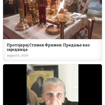
k
Протојереј Стивен Фримен: Предање као
заједница
August 6, 2026