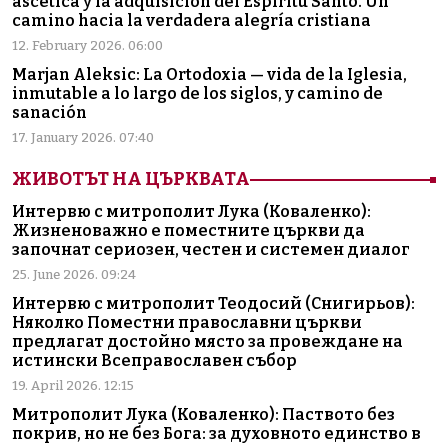
ascética y la adquisición del Espíritu Santo. Un
camino hacia la verdadera alegría cristiana
12. February 2026. 06:00
Marjan Aleksic: La Ortodoxia — vida de la Iglesia,
inmutable a lo largo de los siglos, y camino de
sanación
17. January 2026. 07:40
ЖИВОТЪТ НА ЦЪРКВАТА
Интервю с митрополит Лука (Коваленко):
Жизненоважно е поместните църкви да
започнат сериозен, честен и системен диалог
25. June 2026. 09:24
Интервю с митрополит Теодосий (Снигирьов):
Няколко Поместни православни църкви
предлагат достойно място за провеждане на
истински Всеправославен събор
19. April 2026. 12:15
Митрополит Лука (Коваленко): Паството без
покрив, но не без Бога: за духовното единство в