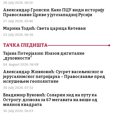
28. July 2026. 06:10
Александар Гронски: Како ПЦУ види историју
Православне Цркве у југозападној Русији
27. July 2026. 05:46
Марина Тодић: Света царица Кетеван
23. July 2026. 06:36
ТАЧКА ГЛЕДИШТА
Тајана Потерјахин: Изазов дигиталне
„духовности”
04. August 2026. 06:08
Александар Живковић: Сусрет васељенског и
јерусалимског патријарха – Православље пред
искушењем геополитике
30. July 2026. 07:32
Владимир Вуковић: Соларни зид на путу ка
Острогу: дозвола за 67 мегавата на више од
милион квадрата
30. July 2026. 06:03