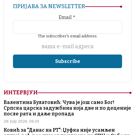
ПРИЈАВА ЗА NEWSLETTER
Email
The subscriber's email address.
ваша е-mail адреса
ИНТЕРВЈУИ
Валентина Булатовић: Чува је још само Бог!
Српска царска задужбина која две и по деценије
после рата и даље пропада
28. July 2026. 06:10
Ковић за "Данас на РТ": Џуфка није усамљен