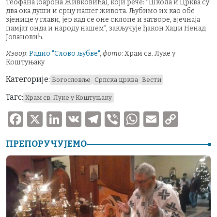
Теофана (барона Живковића), који рече: ''Школа и Црква су
два ока души и срцу нашег живота. Љубимо их као обе
зјенице у глави, јер кад се оне склопе и затворе, вјечнаја
памјат онда и народу нашем", закључује ђакон Хаџи Ненад
Јовановић.
Извор
:
Радио "Слово љубве"
,
фото
: Храм св. Луке у
Коштуњаку
Категорије:
Богословље
Српска црква
Вести
Тагс:
Храм св. Луке у Коштуњаку
F
X
Li
V
T
V
W
E
C
a
n
K
el
ib
h
m
o
ПРЕПОРУЧУЈЕМО
c
k
e
er
at
ai
p
e
e
gr
s
l
y
b
dI
a
A
Li
o
n
m
p
n
o
p
k