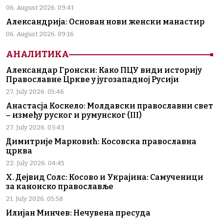
06. August 2026. 09:41
Александрија: Основан нови женски манастир
06. August 2026. 09:16
АНАЛИТИКА
Александар Гронски: Како ПЦУ види историју
Православне Цркве у југозападној Русији
27. July 2026. 05:46
Анастасја Коскело: Молдавски православни свет
– између руског и румунског (III)
27. July 2026. 03:43
Димитрије Марковић: Косовска православна
црква
22. July 2026. 04:45
Х. Дејвид Солс: Косово и Украјина: Самученици
за канонско православље
21. July 2026. 05:58
Илијан Минчев: Нечувена пресуда