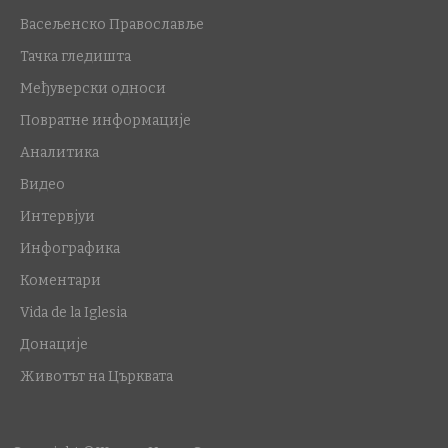
Васељенско Православље
Тачка гледишта
Међуверски односи
Повратне информације
Аналитика
Видео
Интервјуи
Инфографика
Коментари
Vida de la Iglesia
Донације
Животът на Църквата