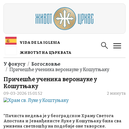
Skip to main content
VIDA DE LA IGLESIA
ЖИВОТЪТ НА ЦЪРКВАТА
Breadcrumb
У фокусу
Богословље
Причешће ученика веронауке у Кошутњаку
Причешће ученика веронауке у
Кошутњаку
09-03-2026 15:01:52
2 минута
"Пачиста недеља је у београдском Храму Светога
Апостола и Јеванђелисте Луке у Кошутњаку била сва
умивена светлошћу на подобије оне таворске.