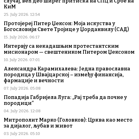
случај, већ део ширег притиска на СПЦ и Србе на
КиМ
25. July 2026. 12:54
Протојереј Питер Џексон: Моја искуства у
Богословији Свете Тројице у Џорданвилу (САД)
15. July 2026. 06:17
Интервју са некадашњим протестантским
мисионаром — свештеником Питером Џексоном
10. July 2026. 07:01
Александра Карамихалева: Једна православна
породица у Швајцарској – између финансија,
фармације и вечности
07. July 2026. 05:08
Попадија Габријела Луга: „Рај треба да почне у
породици“
04. July 2026. 12:08
Митрополит Марко (Головков): Црква као место
за дијалог, љубав и живот
03. July 2026. 05:10