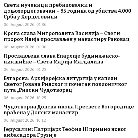
Свети мученици пребиловачки и
доњохерцеговачки – 85 година од убиства 4.000
Срба у Херцеговини
06. August 2026. 01:36
Крсна слава Митрополита Василија – Свети
пророк Илија прослављен у манастиру Раковац
06. August 2026. 01:30
Прослављена слава Епархије будимљанско-
никшићке – Света Марија Магдалина
06. August 2026. 01:23
Бугарска: Архијерејска литургија у капели
Светог Јована Рилског и почетак поклоничког
пута „Рилски Чудотворац“
06. August 2026. 10:25
Чудотворна Донска икона Пресвете Богородице
враћена у Донски манастир
06. August 2026. 10:12
Јерусалим: Патријарх Теофил III примио новог
амбасадора Грузије