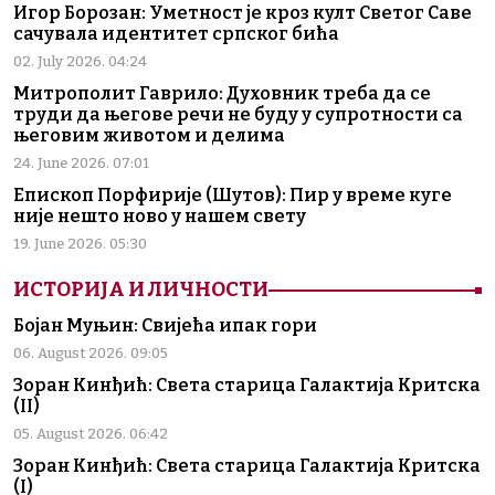
Игор Борозан: Уметност је кроз култ Светог Саве
сачувала идентитет српског бића
02. July 2026. 04:24
Митрополит Гаврило: Духовник треба да се
труди да његове речи не буду у супротности са
његовим животом и делима
24. June 2026. 07:01
Епископ Порфирије (Шутов): Пир у време куге
није нешто ново у нашем свету
19. June 2026. 05:30
ИСТОРИЈА И ЛИЧНОСТИ
Бојан Муњин: Свијећа ипак гори
06. August 2026. 09:05
Зоран Кинђић: Света старица Галактија Критска
(II)
05. August 2026. 06:42
Зоран Кинђић: Света старица Галактија Критска
(I)