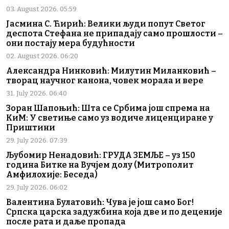
03. August 2026. 05:59
Јасмина С. Ћирић: Велики људи попут Светог
деспота Стефана не припадају само прошлости –
они постају мера будућности
02. August 2026. 06:20
Александра Нинковић: Милутин Миланковић –
творац научног канона, човек морала и вере
31. July 2026. 06:40
Зоран Шапоњић: Шта се Србима још спрема на
КиМ: У светиње само уз водиче лиценциране у
Приштини
29. July 2026. 07:39
Љубомир Ненадовић: ГРУДА ЗЕМЉЕ – уз 150
година Битке на Вучјем долу (Митрополит
Амфилохије: Беседа)
29. July 2026. 06:02
Валентина Булатовић: Чува је још само Бог!
Српска царска задужбина која две и по деценије
после рата и даље пропада