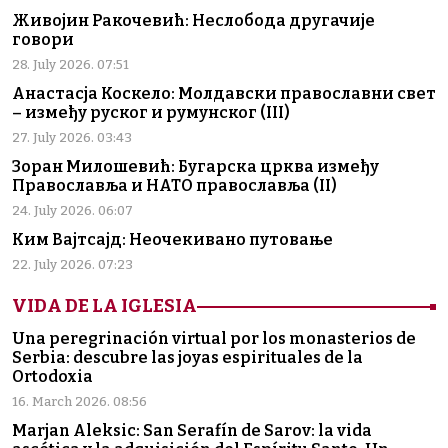
Живојин Ракочевић: Неслобода другачије
говори
28. July 2026. 07:51
Анастасја Коскело: Молдавски православни свет
– између руског и румунског (III)
27. July 2026. 03:43
Зоран Милошевић: Бугарска црква између
Православља и НАТО православља (II)
24. July 2026. 06:07
Ким Вајтсајд: Неочекивано путовање
22. July 2026. 07:23
VIDA DE LA IGLESIA
Una peregrinación virtual por los monasterios de
Serbia: descubre las joyas espirituales de la
Ortodoxia
16. March 2026. 08:56
Marjan Aleksic: San Serafín de Sarov: la vida