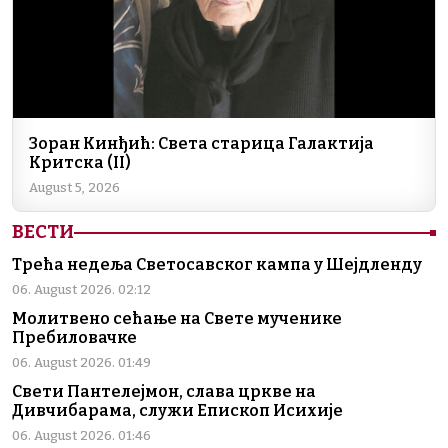
Зоран Кинђић: Света старица Галактија
Критска (II)
August 5, 2026
ВЕСТИ
Трећа недеља Светосавског кампа у Шејдленду
06. August 2026. 02:12
Молитвено сећање на Свете мученике
Пребиловачке
06. August 2026. 01:49
Свети Пантелејмон, слава цркве на
Дивчибарама, служи Епископ Исихије
06. August 2026. 01:46