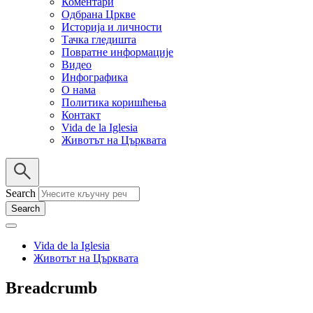
Коментари
Одбрана Цркве
Историја и личности
Тачка гледишта
Повратне информације
Видео
Инфографика
О нама
Политика коришћења
Контакт
Vida de la Iglesia
Животът на Църквата
Search
Vida de la Iglesia
Животът на Църквата
Breadcrumb