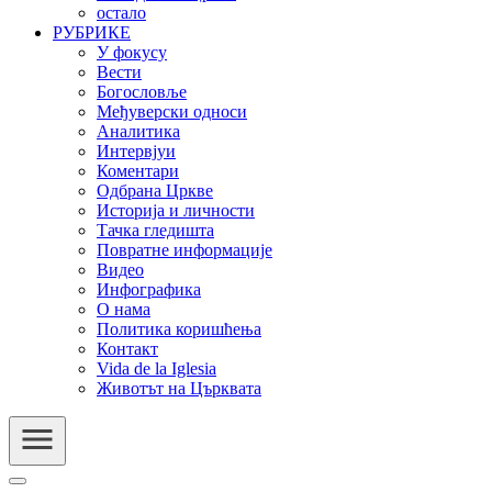
остало
РУБРИКЕ
У фокусу
Вести
Богословље
Међуверски односи
Аналитика
Интервјуи
Коментари
Одбрана Цркве
Историја и личности
Тачка гледишта
Повратне информације
Видео
Инфографика
О нама
Политика коришћења
Контакт
Vida de la Iglesia
Животът на Църквата