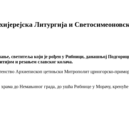
ијерејска Литургија и Светосимеоновск
е, светитеља који је рођен у Рибници, данашњој Подгорици,
итијом и резањем славског колача.
тенство Архиепископ цетињски Митрополит црногорско-приморск
г храма до Немањиног града, до ушћа Рибнице у Морачу, кренућ