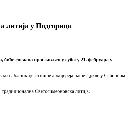
а литија у Подгорици
 биће свечано прослављен у суботу 21. фебруара у
и г. Јоаникије са више архијереја наше Цркве у Саборном
е традиционална Светосимеоновска литија.