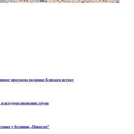
у новог програма подршке Блиском истоку
 и псеудорелигиозних група
еснике у болници „Пирогов“