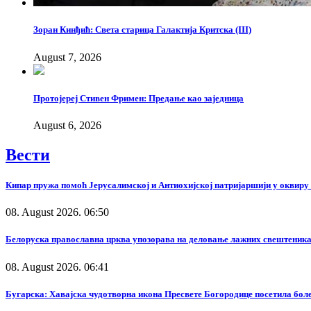
Зоран Кинђић: Света старица Галактија Критска (III)
August 7, 2026
Протојереј Стивен Фримен: Предање као заједница
August 6, 2026
Вести
Кипар пружа помоћ Јерусалимској и Антиохијској патријаршији у оквир
08. August 2026. 06:50
Белоруска православна црква упозорава на деловање лажних свештеника
08. August 2026. 06:41
Бугарска: Хавајска чудотворна икона Пресвете Богородице посетила бол