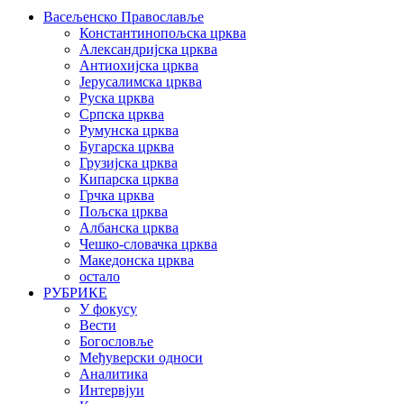
Васељенско Православље
Константинопољска црква
Александријска црква
Антиохијска црква
Јерусалимска црква
Руска црква
Српска црква
Румунска црква
Бугарска црква
Грузијска црква
Кипарска црква
Грчка црква
Пољска црква
Албанска црква
Чешко-словачка црква
Македонска црква
остало
РУБРИКЕ
У фокусу
Вести
Богословље
Међуверски односи
Аналитика
Интервјуи