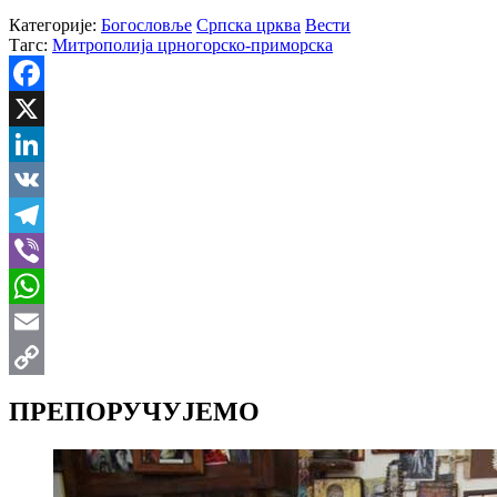
Категорије:
Богословље
Српска црква
Вести
Тагс:
Митрополија црногорско-приморска
Facebook
X
LinkedIn
VK
Telegram
Viber
WhatsApp
Email
Copy
ПРЕПОРУЧУЈЕМО
Link