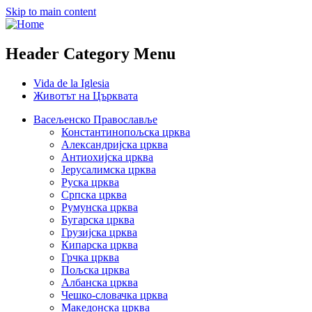
Skip to main content
Header Category Menu
Vida de la Iglesia
Животът на Църквата
Васељенско Православље
Константинопољска црква
Александријска црква
Антиохијска црква
Јерусалимска црква
Руска црква
Српска црква
Румунска црква
Бугарска црква
Грузијска црква
Кипарска црква
Грчка црква
Пољска црква
Албанска црква
Чешко-словачка црква
Македонска црква