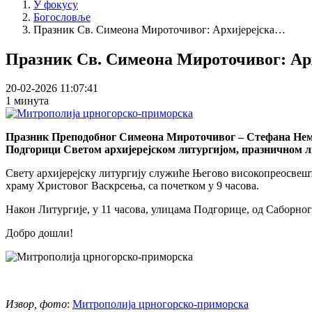
У фокусу
Богословље
Празник Св. Симеона Мироточивог: Архијерејска…
Празник Св. Симеона Мироточивог: Арх
20-02-2026 11:07:41
1 минута
Празник Преподобног Симеона Мироточивог – Стефана Немањ
Подгорици Светом архијерејском литургијом, празничном л
Свету архијерејску литургију служиће Његово високопреосвеш
храму Христовог Васкрсења, са почетком у 9 часова.
Након Литургије, у 11 часова, улицама Подгорице, од Саборно
Добро дошли!
Извор, фото
:
Митрополија црногорско-приморска