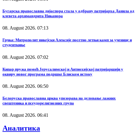
Бугарска православна дијаспора стала у одбрану патријарха Данила од
клевета архимандрита Никанора
08. August 2026. 07:13
Грчка: Митрополит никејски Алексије посетио летњи камп за ученице и
студенткиње
08. August 2026. 07:02
Кипар пружа помоћ Јерусалимској и Антиохијској патријаршији у
оквиру новог програма подршке Блиском истоку
08. August 2026. 06:50
Белоруска православна црква упозорава на деловање лажних
свештеника и псеудорелигиозних група
08. August 2026. 06:41
Аналитика