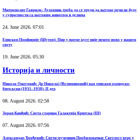
Митрополит Гаврило: Духовник треба да се труди да његове речи не буду
у супротности са његовим животом и делима
24. June 2026. 07:01
Епископ Порфирије (Шутов): Пир у време куге није нешто ново у нашем
свету
19. June 2026. 05:30
Историја и личности
Никола Ожеговић: Др Николај (Велимировић) као епископ охридско-
битољски (1931–1938), II део
08. August 2026. 02:58
Зоран Кинђић: Света старица Галактија Критска (III)
07. August 2026. 07:56
Александар Ђорђевић: Свети мученици Пребиловачки: Светлост вере у