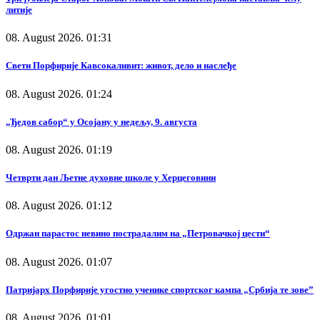
литије
08. August 2026. 01:31
Свети Порфирије Кавсокаливит: живот, дело и наслеђе
08. August 2026. 01:24
„Ђедов сабор“ у Осојану у недељу, 9. августа
08. August 2026. 01:19
Четврти дан Љетне духовне школе у Херцеговини
08. August 2026. 01:12
Одржан парастос невино пострадалим на „Петровачкој цести“
08. August 2026. 01:07
Патријарх Порфирије угостио ученике спортског кампа „Србија те зове”
08. August 2026. 01:01