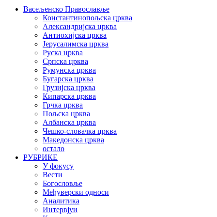
Васељенско Православље
Константинопољска црква
Александријска црква
Антиохијска црква
Јерусалимска црква
Руска црква
Српска црква
Румунска црква
Бугарска црква
Грузијска црква
Кипарска црква
Грчка црква
Пољска црква
Албанска црква
Чешко-словачка црква
Македонска црква
остало
РУБРИКЕ
У фокусу
Вести
Богословље
Међуверски односи
Аналитика
Интервјуи