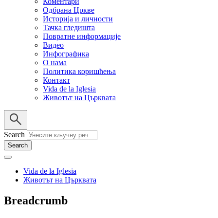
Коментари
Одбрана Цркве
Историја и личности
Тачка гледишта
Повратне информације
Видео
Инфографика
О нама
Политика коришћења
Контакт
Vida de la Iglesia
Животът на Църквата
Search
Vida de la Iglesia
Животът на Църквата
Breadcrumb