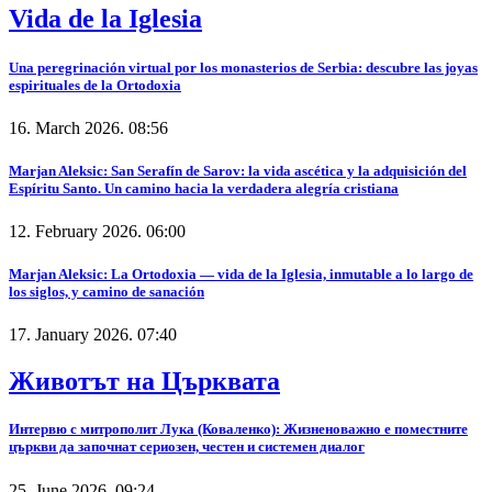
Vida de la Iglesia
Una peregrinación virtual por los monasterios de Serbia: descubre las joyas
espirituales de la Ortodoxia
16. March 2026. 08:56
Marjan Aleksic: San Serafín de Sarov: la vida ascética y la adquisición del
Espíritu Santo. Un camino hacia la verdadera alegría cristiana
12. February 2026. 06:00
Marjan Aleksic: La Ortodoxia — vida de la Iglesia, inmutable a lo largo de
los siglos, y camino de sanación
17. January 2026. 07:40
Животът на Църквата
Интервю с митрополит Лука (Коваленко): Жизненоважно е поместните
църкви да започнат сериозен, честен и системен диалог
25. June 2026. 09:24