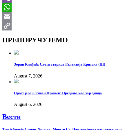
Viber
WhatsApp
Email
Copy
ПРЕПОРУЧУЈЕМО
Link
Зоран Кинђић: Света старица Галактија Критска (III)
August 7, 2026
Протојереј Стивен Фримен: Предање као заједница
August 6, 2026
Вести
Три јубилеја Старог Хопова: Мошти Св. Пантелејмона наставља челу