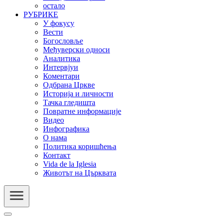
остало
РУБРИКЕ
У фокусу
Вести
Богословље
Међуверски односи
Аналитика
Интервјуи
Коментари
Одбрана Цркве
Историја и личности
Тачка гледишта
Повратне информације
Видео
Инфографика
О нама
Политика коришћења
Контакт
Vida de la Iglesia
Животът на Църквата