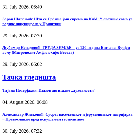
31. July 2026. 06:40
Зоран Шапоњић: Шта се Србима још спрема на КиМ: У светиње само уз
водиче лиценциране у Приштини
29. July 2026. 07:39
Љубомир Ненадовић: ГРУДА ЗЕМЉЕ – уз 150 година Битке на Вучјем
долу (Митрополит Амфилохије: Беседа)
29. July 2026. 06:02
Тачка гледишта
Тајана Потерјахин: Изазов дигиталне „духовности”
04. August 2026. 06:08
Александар Живковић: Сусрет васељенског и јерусалимског патријарха
– Православље пред искушењем геополитике
30. July 2026. 07:32