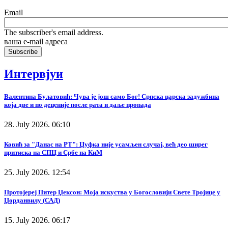
Email
The subscriber's email address.
ваша е-mail адреса
Интервјуи
Валентина Булатовић: Чува је још само Бог! Српска царска задужбина
која две и по деценије после рата и даље пропада
28. July 2026. 06:10
Ковић за "Данас на РТ": Џуфка није усамљен случај, већ део ширег
притиска на СПЦ и Србе на КиМ
25. July 2026. 12:54
Протојереј Питер Џексон: Моја искуства у Богословији Свете Тројице у
Џорданвилу (САД)
15. July 2026. 06:17