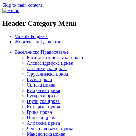
Skip to main content
Header Category Menu
Vida de la Iglesia
Животът на Църквата
Васељенско Православље
Константинопољска црква
Александријска црква
Антиохијска црква
Јерусалимска црква
Руска црква
Српска црква
Румунска црква
Бугарска црква
Грузијска црква
Кипарска црква
Грчка црква
Пољска црква
Албанска црква
Чешко-словачка црква
Македонска црква