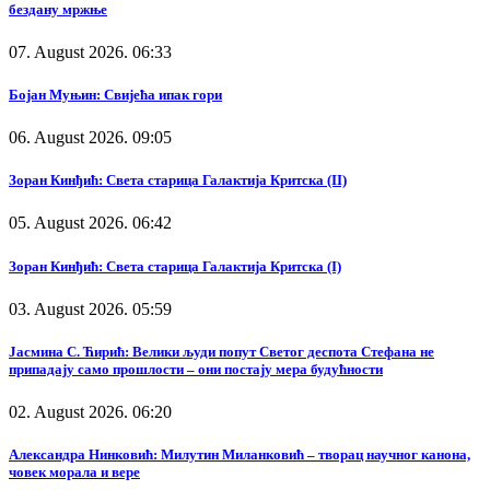
бездану мржње
07. August 2026. 06:33
Бојан Муњин: Свијећа ипак гори
06. August 2026. 09:05
Зоран Кинђић: Света старица Галактија Критска (II)
05. August 2026. 06:42
Зоран Кинђић: Света старица Галактија Критска (I)
03. August 2026. 05:59
Јасмина С. Ћирић: Велики људи попут Светог деспота Стефана не
припадају само прошлости – они постају мера будућности
02. August 2026. 06:20
Александра Нинковић: Милутин Миланковић – творац научног канона,
човек морала и вере