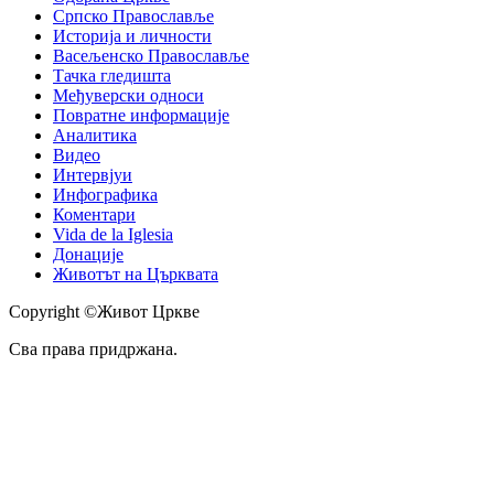
Српско Православље
Историја и личности
Васељенско Православље
Тачка гледишта
Међуверски односи
Повратне информације
Аналитика
Видео
Интервјуи
Инфографика
Коментари
Vida de la Iglesia
Донације
Животът на Църквата
Copyright ©Живот Цркве
Сва права придржана.