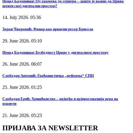
Ненад Бадовинац: Од храмова до сервера – зашто је важно да Црква
штити свој дигитални простор?
14. July 2026. 05:36
Зоран Чворовић: Фанар као црквени ресор Брисела
29. June 2026. 05:10
Ненад Бадовинац: Безбедност Цркве у дигиталном простору
26. June 2026. 06:07
Слободан Антонић: Грађанистичка „реформа“ СПЦ
25. June 2026. 01:25
Слободан Ерић: Хришћанство – највећа и најпрогоњенија вера на
планети
21. June 2026. 05:23
ПРИЈАВА ЗА NEWSLETTER