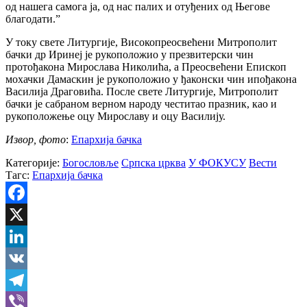
од нашега самога ја, од нас палих и отуђених од Његове
благодати.ˮ
У току свете Литургије, Високопреосвећени Митрополит
бачки др Иринеј је рукоположио у презвитерски чин
протођакона Мирослава Николића, а Преосвећени Епископ
мохачки Дамаскин је рукоположио у ђаконски чин ипођакона
Василија Драговића. После свете Литургије, Митрополит
бачки је сабраном верном народу честитао празник, као и
рукоположење оцу Мирославу и оцу Василију.
Извор, фото
:
Епархија бачка
Категорије:
Богословље
Српска црква
У ФОКУСУ
Вести
Тагс:
Епархија бачка
Facebook
X
LinkedIn
VK
Telegram