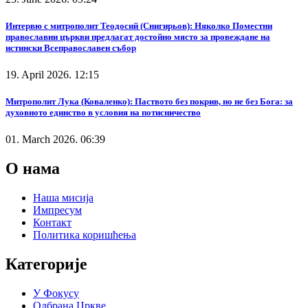
Интервю с митрополит Теодосий (Снигирьов): Няколко Поместни
православни църкви предлагат достойно място за провеждане на
истински Всеправославен събор
19. April 2026. 12:15
Митрополит Лука (Коваленко): Паството без покрив, но не без Бога: за
духовното единство в условия на потисничество
01. March 2026. 06:39
О нама
Наша мисија
Импресум
Контакт
Политика коришћења
Категорије
У Фокусу
Одбрана Цркве