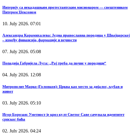
Интервју са некадашњим протестантским мисионаром — свештеником
Питером Џексоном
10. July 2026. 07:01
Александра Карамихалева: Једна православна породица у Швајцарској
– између финансија, фармације и вечности
07. July 2026. 05:08
Попадија Габријела Луга: „Рај треба да почне у породици“
04. July 2026. 12:08
Митрополит Марко (Головков): Црква као место за дијалог, љубав и
живот
03. July 2026. 05:10
Игор Борозан: Уметност је кроз култ Светог Саве сачувала идентитет
српског бића
02. July 2026. 04:24