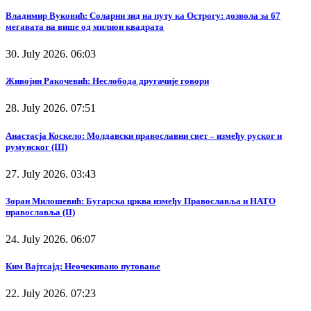
Владимир Вуковић: Соларни зид на путу ка Острогу: дозвола за 67
мегавата на више од милион квадрата
30. July 2026. 06:03
Живојин Ракочевић: Неслобода другачије говори
28. July 2026. 07:51
Анастасја Коскело: Молдавски православни свет – између руског и
румунског (III)
27. July 2026. 03:43
Зоран Милошевић: Бугарска црква између Православља и НАТО
православља (II)
24. July 2026. 06:07
Ким Вајтсајд: Неочекивано путовање
22. July 2026. 07:23