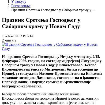
У фокусу
Богословље
Празник Сретења Господњег у Саборном храму у…
Празник Сретења Господњег у
Саборном храму у Новом Саду
15-02-2026 23:16:14
2 минута
На празник Сретења Господњег, у Недељу месопусну, 2/15.
фебруара 2026. године, на светој архијерејској Литургији у
Саборном храму у Новом Саду је началствовао Његово
Високопреосвештенство Митрополит бачки господин др
Иринеј, уз саслужење Његовог Преосвештенства Епископа
мохачког господина Дамаскина, свештенства и ђаконства
Епархије бачке, Епархије сремске и Архиепископије
београдско-карловачке.
Беседећи после прочитаних јеванђелских зачала,
Високопреосвећени митрополит Иринеј је рекао да коначни
циљ укупног живота сваког хришћанина јесте излазак на