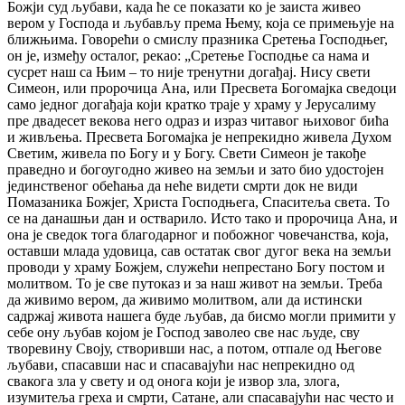
Божји суд љубави, када ће се показати ко је заиста живео
вером у Господа и љубављу према Њему, која се примењује на
ближњима. Говорећи о смислу празника Сретења Господњег,
он је, између осталог, рекао: „Сретење Господње са нама и
сусрет наш са Њим – то није тренутни догађај. Нису свети
Симеон, или пророчица Ана, или Пресвета Богомајка сведоци
само једног догађаја који кратко траје у храму у Јерусалиму
пре двадесет векова него одраз и израз читавог њиховог бића
и живљења. Пресвета Богомајка је непрекидно живела Духом
Светим, живела по Богу и у Богу. Свети Симеон је такође
праведно и богоугодно живео на земљи и зато био удостојен
јединственог обећања да неће видети смрти док не види
Помазаника Божјег, Христа Господњега, Спаситеља света. То
се на данашњи дан и остварило. Исто тако и пророчица Ана, и
она је сведок тога благодарног и побожног човечанства, која,
оставши млада удовица, сав остатак свог дугог века на земљи
проводи у храму Божјем, служећи непрестано Богу постом и
молитвом. То је све путоказ и за наш живот на земљи. Треба
да живимо вером, да живимо молитвом, али да истински
садржај живота нашега буде љубав, да бисмо могли примити у
себе ону љубав којом је Господ заволео све нас људе, сву
творевину Своју, створивши нас, а потом, отпале од Његове
љубави, спасавши нас и спасавајући нас непрекидно од
свакога зла у свету и од онога који је извор зла, злога,
изумитеља греха и смрти, Сатане, али спасавајући нас често и