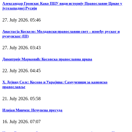
Александар Гронски: Како ПЦУ види историју Православне Цркве у
југозападној Русији
27. July 2026. 05:46
Анастасја Коскело: Молдавски православни свет – између руског и
румунског (III)
27. July 2026. 03:43
Димитрије Марковић: Косовска православна црква
22. July 2026. 04:45
Х. Дејвид Солс: Косово и Украјина: Самученици за канонско
православље
21. July 2026. 05:58
Илијан Минчев: Нечувена пресуда
16. July 2026. 07:07