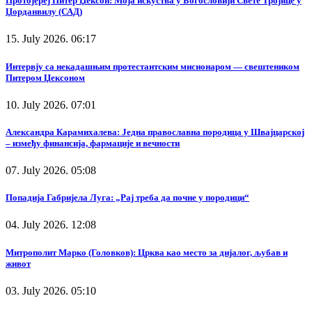
Протојереј Питер Џексон: Моја искуства у Богословији Свете Тројице у
Џорданвилу (САД)
15. July 2026. 06:17
Интервју са некадашњим протестантским мисионаром — свештеником
Питером Џексоном
10. July 2026. 07:01
Александра Карамихалева: Једна православна породица у Швајцарској
– између финансија, фармације и вечности
07. July 2026. 05:08
Попадија Габријела Луга: „Рај треба да почне у породици“
04. July 2026. 12:08
Митрополит Марко (Головков): Црква као место за дијалог, љубав и
живот
03. July 2026. 05:10