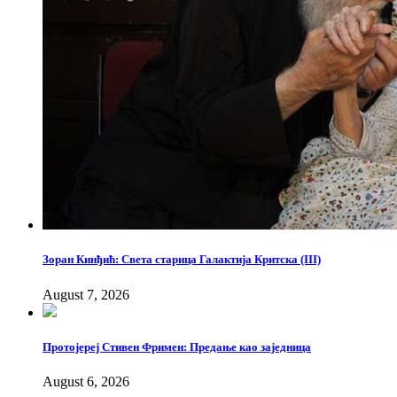
Зоран Кинђић: Света старица Галактија Критска (III)
August 7, 2026
Протојереј Стивен Фримен: Предање као заједница
August 6, 2026