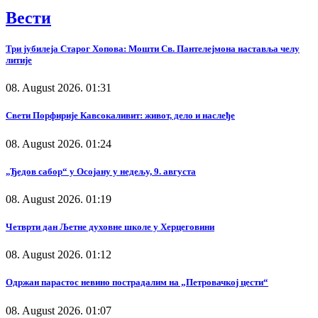
Вести
Три јубилеја Старог Хопова: Мошти Св. Пантелејмона наставља челу
литије
08. August 2026. 01:31
Свети Порфирије Кавсокаливит: живот, дело и наслеђе
08. August 2026. 01:24
„Ђедов сабор“ у Осојану у недељу, 9. августа
08. August 2026. 01:19
Четврти дан Љетне духовне школе у Херцеговини
08. August 2026. 01:12
Одржан парастос невино пострадалим на „Петровачкој цести“
08. August 2026. 01:07