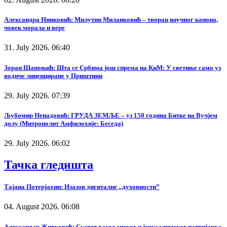
Александра Нинковић: Милутин Миланковић – творац научног канона,
човек морала и вере
31. July 2026. 06:40
Зоран Шапоњић: Шта се Србима још спрема на КиМ: У светиње само уз
водиче лиценциране у Приштини
29. July 2026. 07:39
Љубомир Ненадовић: ГРУДА ЗЕМЉЕ – уз 150 година Битке на Вучјем
долу (Митрополит Амфилохије: Беседа)
29. July 2026. 06:02
Тачка гледишта
Тајана Потерјахин: Изазов дигиталне „духовности”
04. August 2026. 06:08
Александар Живковић: Сусрет васељенског и јерусалимског патријарха