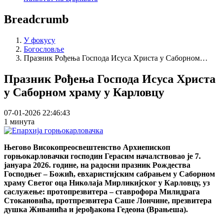
Breadcrumb
У фокусу
Богословље
Празник Рођења Господа Исуса Христа у Саборном…
Празник Рођења Господа Исуса Христа
у Саборном храму у Карловцу
07-01-2026 22:46:43
1 минута
Његово Високопреосвештенство Архиепископ
горњокарловачки господин Герасим началствовао је 7.
јануара 2026. године, на радосни празник Рождества
Господњег – Божић, евхаристијским сабрањем у Саборном
храму Светог оца Николаја Мирликијског у Карловцу, уз
саслужење: протопрезвитера – ставрофора Милидрага
Стокановића, протпрезвитера Саше Лончине, презвитера
душка Живанића и јерођакона Гедеона (Врањеша).