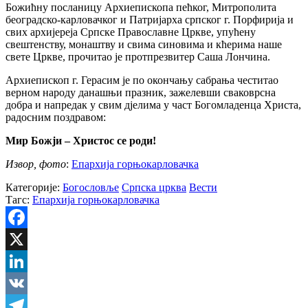
Божићну посланицу Архиепископа пећког, Митрополита
београдско-карловачког и Патријарха српског г. Порфирија и
свих архијереја Српске Православне Цркве, упућену
свештенству, монаштву и свима синовима и кћерима наше
свете Цркве, прочитао је протпрезвитер Саша Лончина.
Архиепископ г. Герасим је по окончању сабрања честитао
верном народу данашњи празник, зажелевши сваковрсна
добра и напредак у свим дјелима у част Богомладенца Христа,
радосним поздравом:
Мир Божји – Христос се роди!
Извор, фото
:
Епархија горњокарловачка
Категорије:
Богословље
Српска црква
Вести
Тагс:
Епархија горњокарловачка
Facebook
X
LinkedIn
VK