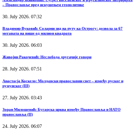
– Православље пред искушењем геополитике
30. July 2026. 07:32
Владимир Вуковић: Соларни зид на путу ка Острогу: дозвола за 67
мегавата на више од милион квадрата
30. July 2026. 06:03
Живојин Ракочевић: Неслобода другачије говори
28. July 2026. 07:51
Анастасја Коскело: Молдавски православни свет – између руског и
румунског (III)
27. July 2026. 03:43
Зоран Милошевић: Бугарска црква између Православља и НАТО
православља (II)
24. July 2026. 06:07