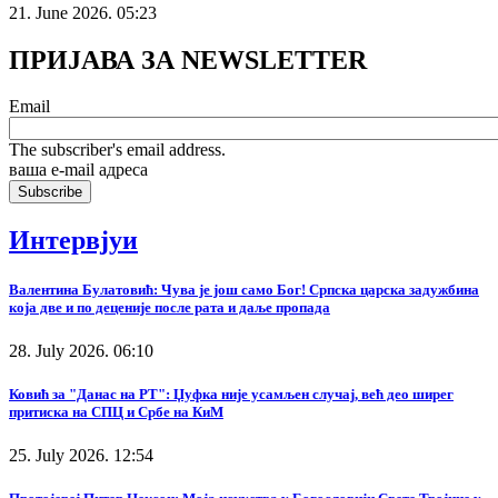
21. June 2026. 05:23
ПРИЈАВА ЗА NEWSLETTER
Email
The subscriber's email address.
ваша е-mail адреса
Интервјуи
Валентина Булатовић: Чува је још само Бог! Српска царска задужбина
која две и по деценије после рата и даље пропада
28. July 2026. 06:10
Ковић за "Данас на РТ": Џуфка није усамљен случај, већ део ширег
притиска на СПЦ и Србе на КиМ
25. July 2026. 12:54