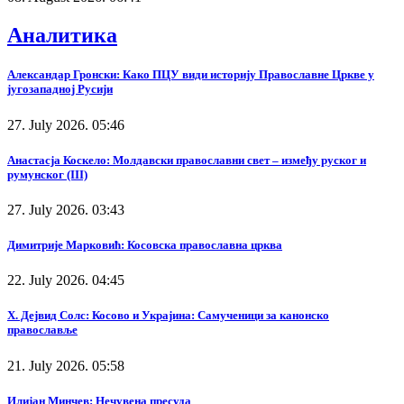
Аналитика
Александар Гронски: Како ПЦУ види историју Православне Цркве у
југозападној Русији
27. July 2026. 05:46
Анастасја Коскело: Молдавски православни свет – између руског и
румунског (III)
27. July 2026. 03:43
Димитрије Марковић: Косовска православна црква
22. July 2026. 04:45
Х. Дејвид Солс: Косово и Украјина: Самученици за канонско
православље
21. July 2026. 05:58
Илијан Минчев: Нечувена пресуда