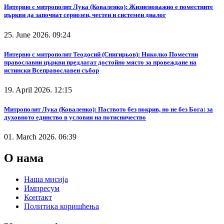
Интервю с митрополит Лука (Коваленко): Жизненоважно е поместните
църкви да започнат сериозен, честен и системен диалог
25. June 2026. 09:24
Интервю с митрополит Теодосий (Снигирьов): Няколко Поместни
православни църкви предлагат достойно място за провеждане на
истински Всеправославен събор
19. April 2026. 12:15
Митрополит Лука (Коваленко): Паството без покрив, но не без Бога: за
духовното единство в условия на потисничество
01. March 2026. 06:39
О нама
Наша мисија
Импресум
Контакт
Политика коришћења