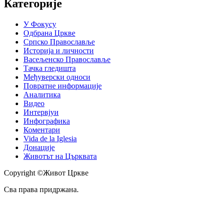
Категорије
У Фокусу
Одбрана Цркве
Српско Православље
Историја и личности
Васељенско Православље
Тачка гледишта
Међуверски односи
Повратне информације
Аналитика
Видео
Интервјуи
Инфографика
Коментари
Vida de la Iglesia
Донације
Животът на Църквата
Copyright ©Живот Цркве
Сва права придржана.