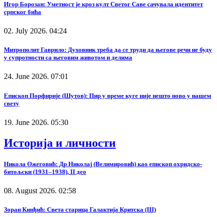
Игор Борозан: Уметност је кроз култ Светог Саве сачувала идентитет
српског бића
02. July 2026. 04:24
Митрополит Гаврило: Духовник треба да се труди да његове речи не буду
у супротности са његовим животом и делима
24. June 2026. 07:01
Епископ Порфирије (Шутов): Пир у време куге није нешто ново у нашем
свету
19. June 2026. 05:30
Историја и личности
Никола Ожеговић: Др Николај (Велимировић) као епископ охридско-
битољски (1931–1938), II део
08. August 2026. 02:58
Зоран Кинђић: Света старица Галактија Критска (III)