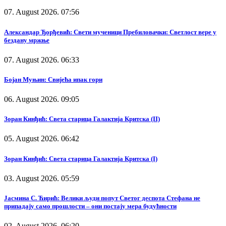
07. August 2026. 07:56
Александар Ђорђевић: Свети мученици Пребиловачки: Светлост вере у
бездану мржње
07. August 2026. 06:33
Бојан Муњин: Свијећа ипак гори
06. August 2026. 09:05
Зоран Кинђић: Света старица Галактија Критска (II)
05. August 2026. 06:42
Зоран Кинђић: Света старица Галактија Критска (I)
03. August 2026. 05:59
Јасмина С. Ћирић: Велики људи попут Светог деспота Стефана не
припадају само прошлости – они постају мера будућности
02. August 2026. 06:20