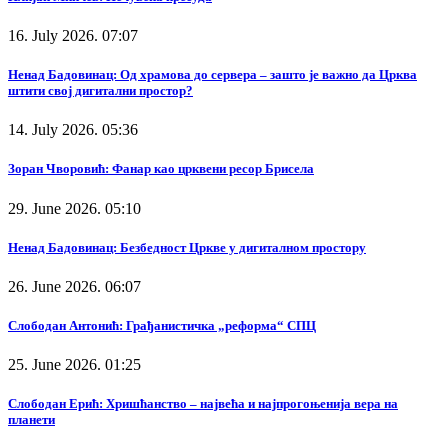
16. July 2026. 07:07
Ненад Бадовинац: Од храмова до сервера – зашто је важно да Црква
штити свој дигитални простор?
14. July 2026. 05:36
Зоран Чворовић: Фанар као црквени ресор Брисела
29. June 2026. 05:10
Ненад Бадовинац: Безбедност Цркве у дигиталном простору
26. June 2026. 06:07
Слободан Антонић: Грађанистичка „реформа“ СПЦ
25. June 2026. 01:25
Слободан Ерић: Хришћанство – највећа и најпрогоњенија вера на
планети