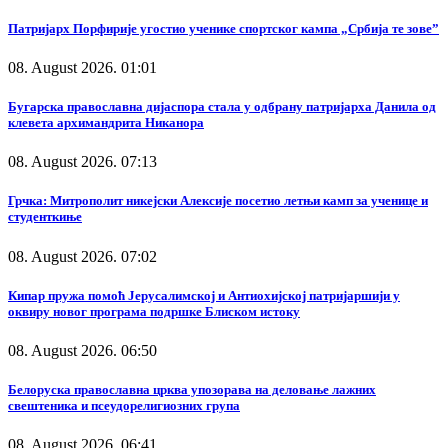
Патријарх Порфирије угостио ученике спортског кампа „Србија те зове”
08. August 2026. 01:01
Бугарска православна дијаспора стала у одбрану патријарха Данила од
клевета архимандрита Никанора
08. August 2026. 07:13
Грчка: Митрополит никејски Алексије посетио летњи камп за ученице и
студенткиње
08. August 2026. 07:02
Кипар пружа помоћ Јерусалимској и Антиохијској патријаршији у
оквиру новог програма подршке Блиском истоку
08. August 2026. 06:50
Белоруска православна црква упозорава на деловање лажних
свештеника и псеудорелигиозних група
08. August 2026. 06:41