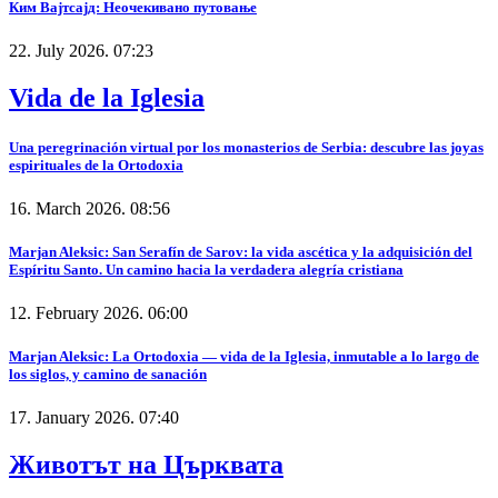
Ким Вајтсајд: Неочекивано путовање
22. July 2026. 07:23
Vida de la Iglesia
Una peregrinación virtual por los monasterios de Serbia: descubre las joyas
espirituales de la Ortodoxia
16. March 2026. 08:56
Marjan Aleksic: San Serafín de Sarov: la vida ascética y la adquisición del
Espíritu Santo. Un camino hacia la verdadera alegría cristiana
12. February 2026. 06:00
Marjan Aleksic: La Ortodoxia — vida de la Iglesia, inmutable a lo largo de
los siglos, y camino de sanación
17. January 2026. 07:40
Животът на Църквата