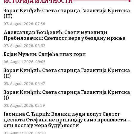
ИСТОРИЈА И ЛИЧНОСТИ
Зоран Кинђић: Света старица Галактија Критска
(III)
07. August 2026. 07:56
Александар Ђорђевић: Свети мученици
Пребиловачки: Светлост вере у бездану мржње
07. August 2026. 06:33
Бојан Муњин: Свијећа ипак гори
06. August 2026. 09:05
Зоран Кинђић: Света старица Галактија Критска
(II)
05. August 2026. 06:42
Зоран Кинђић: Света старица Галактија Критска
(I)
03. August 2026. 05:59
Јасмина С. Ћирић: Велики људи попут Светог
деспота Стефана не припадају само прошлости –
они постају мера будућности
02. August 2026. 06:20