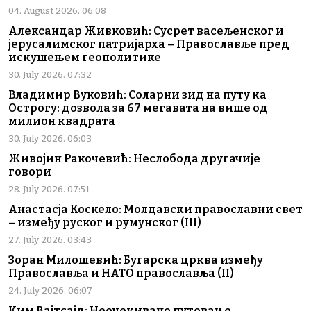
04. August 2026. 06:08
Александар Живковић: Сусрет васељенског и
јерусалимског патријарха – Православље пред
искушењем геополитике
30. July 2026. 07:32
Владимир Вуковић: Соларни зид на путу ка
Острогу: дозвола за 67 мегавата на више од
милион квадрата
30. July 2026. 06:03
Живојин Ракочевић: Неслобода другачије
говори
28. July 2026. 07:51
Анастасја Коскело: Молдавски православни свет
– између руског и румунског (III)
27. July 2026. 03:43
Зоран Милошевић: Бугарска црква између
Православља и НАТО православља (II)
24. July 2026. 06:07
Ким Вајтсајд: Неочекивано путовање