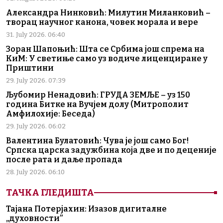
Александра Нинковић: Милутин Миланковић –
творац научног канона, човек морала и вере
31. July 2026. 06:40
Зоран Шапоњић: Шта се Србима још спрема на
КиМ: У светиње само уз водиче лиценциране у
Приштини
29. July 2026. 07:39
Љубомир Ненадовић: ГРУДА ЗЕМЉЕ – уз 150
година Битке на Вучјем долу (Митрополит
Амфилохије: Беседа)
29. July 2026. 06:02
Валентина Булатовић: Чува је још само Бог!
Српска царска задужбина која две и по деценије
после рата и даље пропада
28. July 2026. 06:10
ТАЧКА ГЛЕДИШТА
Тајана Потерјахин: Изазов дигиталне
„духовности”