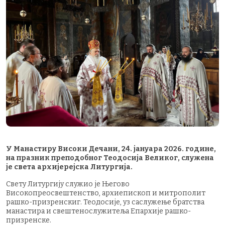
У Манастиру Високи Дечани, 24. јануара 2026. године,
на празник преподобног Теодосија Великог, служена
је света архијерејска Литургија.
Свету Литургију служио је Његово
Високопреосвештенство, архиепископ и митрополит
рашко-призренскиг. Теодосије, уз саслужење братства
манастира и свештенослужитеља Епархије рашко-
призренске.