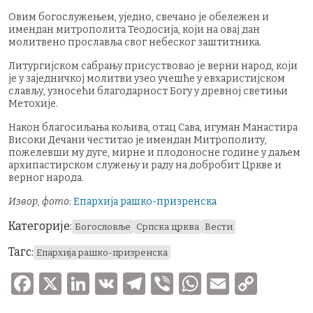
Овим богослужењем, уједно, свечано је обележен и
имендан митрополита Теодосија, који на овај дан
молитвено прославља свог небеског заштитника.
Литургијском сабрању присуствовао је верни народ, који
је у заједничкој молитви узео учешће у евхаристијском
слављу, узносећи благодарност Богу у древној светињи
Метохије.
Након благосиљања кољива, отац Сава, игуман Манастира
Високи Дечани честитао је имендан Митрополиту,
пожелевши му дуге, мирне и плодоносне године у даљем
архипастирском служењу и раду на добробит Цркве и
верног народа.
Извор, фото
:
Епархија рашко-призренска
Категорије:
Богословље
Српска црква
Вести
Тагс:
Епархија рашко-призренска
F
X
Li
V
T
V
W
E
C
a
n
K
el
ib
h
m
o