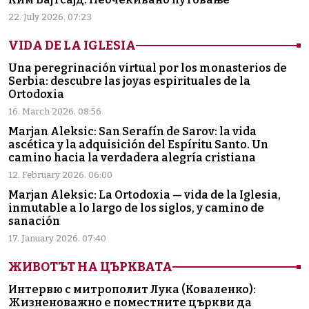
22. July 2026. 07:23
VIDA DE LA IGLESIA
Una peregrinación virtual por los monasterios de
Serbia: descubre las joyas espirituales de la
Ortodoxia
16. March 2026. 08:56
Marjan Aleksic: San Serafín de Sarov: la vida
ascética y la adquisición del Espíritu Santo. Un
camino hacia la verdadera alegría cristiana
12. February 2026. 06:00
Marjan Aleksic: La Ortodoxia — vida de la Iglesia,
inmutable a lo largo de los siglos, y camino de
sanación
17. January 2026. 07:40
ЖИВОТЪТ НА ЦЪРКВАТА
Интервю с митрополит Лука (Коваленко):
Жизненоважно е поместните църкви да