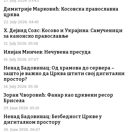
27. July 2026. 03:43
Димитрије Марковић: Косовска православна
црква
22. July 2026. 04:45
Х. Дејвид Солс: Косово и Украјина: Самученици
за канонско православље
21. July 2026. 05:58
Илијан Минчев: Нечувена пресуда
16. July 2026. 07:07
Ненад Бадовинац: Од храмова до сервера –
зашто је важно да Црква штити свој дигитални
простор?
14. July 2026. 05:36
Зоран Чворовић: Фанар као црквени ресор
Брисела
29. June 2026. 05:10
Ненад Бадовинац: Безбедност Цркве у
дигиталном простору
26. June 2026. 06:07