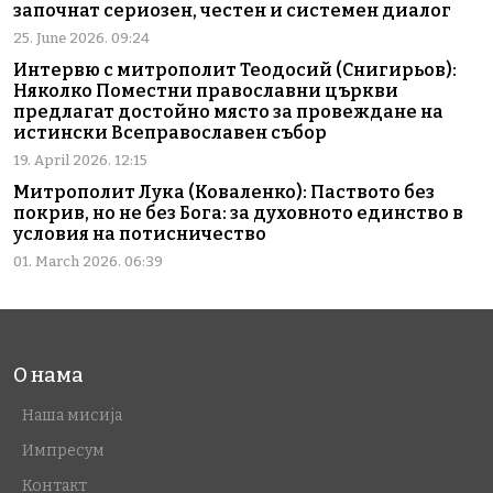
започнат сериозен, честен и системен диалог
25. June 2026. 09:24
Интервю с митрополит Теодосий (Снигирьов):
Няколко Поместни православни църкви
предлагат достойно място за провеждане на
истински Всеправославен събор
19. April 2026. 12:15
Митрополит Лука (Коваленко): Паството без
покрив, но не без Бога: за духовното единство в
условия на потисничество
01. March 2026. 06:39
О нама
Наша мисија
Импресум
Контакт