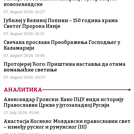
новозеландске
07. August 2026. 10:27
Јубилеј у Великој Попини – 150 година храма
Светог Пророка Илије
07. August 2026. 10:13
Свечана прослава Преображења Господњег у
Каламарији
07. August 2026. 10:06
Протојереј Ђого: Приштина наставља да отима
немањићке светиње
07. August 2026. 09:57
АНАЛИТИКА
Александар Гронски: Како ПЦУ види историју
Православне Цркве у југозападној Русији
27. July 2026. 05:46
Анастасја Коскело: Молдавски православни свет
– између руског и румунског (III)