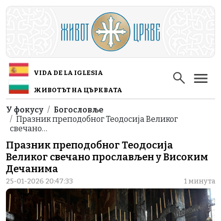
Skip to main content
VIDA DE LA IGLESIA
ЖИВОТЪТ НА ЦЪРКВАТА
Breadcrumb
У фокусу
Богословље
Празник преподобног Теодосија Великог
свечано…
Празник преподобног Теодосија
Великог свечано прослављен у Високим
Дечанима
25-01-2026 20:47:33
1 минута