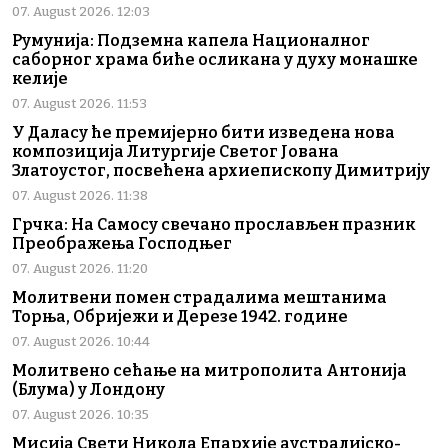
07. August 2026. 12:03
Румунија: Подземна капела Националног
саборног храма биће осликана у духу монашке
келије
07. August 2026. 11:53
У Даласу ће премијерно бити изведена нова
композиција Литургије Светог Јована
Златоустог, посвећена архиепископу Димитрију
07. August 2026. 11:38
Грчка: На Самосу свечано прослављен празник
Преображења Господњег
07. August 2026. 11:20
Молитвени помен страдалима мештанима
Торња, Обријежи и Дерезе 1942. године
07. August 2026. 10:44
Молитвено сећање на митрополита Антонија
(Блума) у Лондону
07. August 2026. 10:35
Мисија Свети Никола Епархије аустралијско-