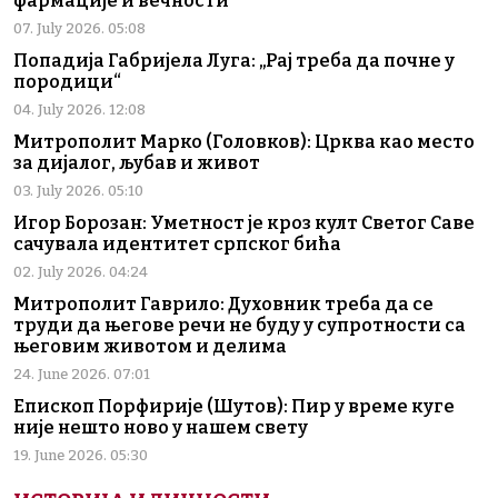
фармације и вечности
07. July 2026. 05:08
Попадија Габријела Луга: „Рај треба да почне у
породици“
04. July 2026. 12:08
Митрополит Марко (Головков): Црква као место
за дијалог, љубав и живот
03. July 2026. 05:10
Игор Борозан: Уметност је кроз култ Светог Саве
сачувала идентитет српског бића
02. July 2026. 04:24
Митрополит Гаврило: Духовник треба да се
труди да његове речи не буду у супротности са
његовим животом и делима
24. June 2026. 07:01
Епископ Порфирије (Шутов): Пир у време куге
није нешто ново у нашем свету
19. June 2026. 05:30