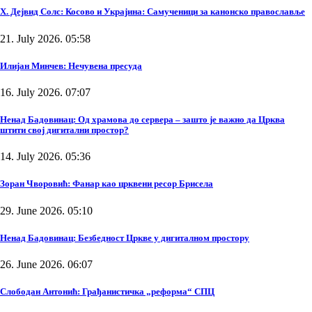
Х. Дејвид Солс: Косово и Украјина: Самученици за канонско православље
21. July 2026. 05:58
Илијан Минчев: Нечувена пресуда
16. July 2026. 07:07
Ненад Бадовинац: Од храмова до сервера – зашто је важно да Црква
штити свој дигитални простор?
14. July 2026. 05:36
Зоран Чворовић: Фанар као црквени ресор Брисела
29. June 2026. 05:10
Ненад Бадовинац: Безбедност Цркве у дигиталном простору
26. June 2026. 06:07
Слободан Антонић: Грађанистичка „реформа“ СПЦ