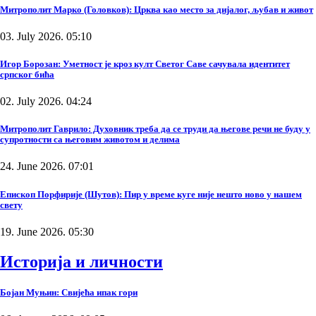
Митрополит Марко (Головков): Црква као место за дијалог, љубав и живот
03. July 2026. 05:10
Игор Борозан: Уметност је кроз култ Светог Саве сачувала идентитет
српског бића
02. July 2026. 04:24
Митрополит Гаврило: Духовник треба да се труди да његове речи не буду у
супротности са његовим животом и делима
24. June 2026. 07:01
Епископ Порфирије (Шутов): Пир у време куге није нешто ново у нашем
свету
19. June 2026. 05:30
Историја и личности
Бојан Муњин: Свијећа ипак гори