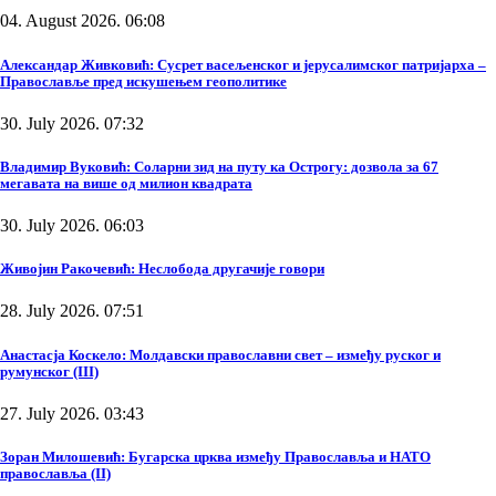
04. August 2026. 06:08
Александар Живковић: Сусрет васељенског и јерусалимског патријарха –
Православље пред искушењем геополитике
30. July 2026. 07:32
Владимир Вуковић: Соларни зид на путу ка Острогу: дозвола за 67
мегавата на више од милион квадрата
30. July 2026. 06:03
Живојин Ракочевић: Неслобода другачије говори
28. July 2026. 07:51
Анастасја Коскело: Молдавски православни свет – између руског и
румунског (III)
27. July 2026. 03:43
Зоран Милошевић: Бугарска црква између Православља и НАТО
православља (II)