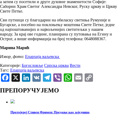
а затим су посетили и друге духовне знаменитости Софије:
Саборни Храм Светог Александра Невског, Руску цркву и Цркву
Свете Петке.
Сви путници су благодарни на обиласку светиња Румуније и
Бугарске, а посебно на поклоњењу моштима Свете Петке, једне
од најпоштованијих и највољенијих светитељки у нашем
народу. За крај ове године, планирана су путовања на Егину и
Острог, а више информација на број телефона: 0648088367.
Марина Марић
Извор, фото
:
Епархија ваљевска
Категорије:
Богословље
Српска црква
Вести
Тагс:
Епархија ваљевска
Facebook
X
LinkedIn
VK
Telegram
Viber
WhatsApp
Email
Copy
Link
ПРЕПОРУЧУЈЕМО
Протојереј Стивен Фримен: Предање као заједница