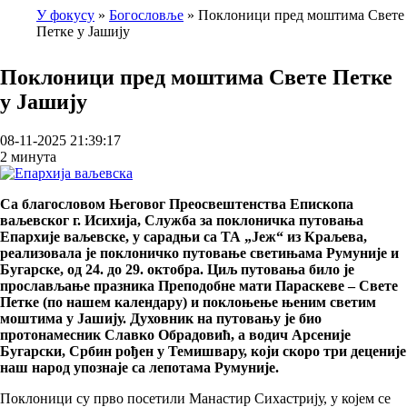
У фокусу
Богословље
Поклоници пред моштима Свете
Петке у Јашију
Breadcrumb
Поклоници пред моштима Свете Петке
у Јашију
08-11-2025 21:39:17
2 минута
Са благословом Његовог Преосвештенства Епископа
ваљевског г. Исихија, Служба за поклоничка путовања
Епархије ваљевске, у сарадњи са ТА „Јеж“ из Краљева,
реализовала је поклоничко путовање светињама Румуније и
Бугарске, од 24. до 29. октобра. Циљ путовања било је
прослављање празника Преподобне мати Параскеве – Свете
Петке (по нашем календару) и поклоњење њеним светим
моштима у Јашију. Духовник на путовању је био
протонамесник Славко Обрадовић, а водич Арсеније
Бугарски, Србин рођен у Темишвару, који скоро три деценије
наш народ упознаје са лепотама Румуније.
Поклоници су прво посетили Манастир Сихастрију, у којем се