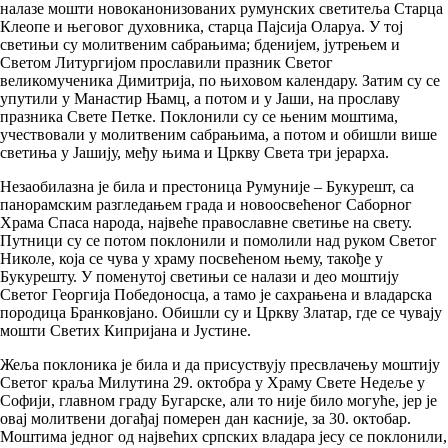
налазе мошти новоканонизованих румунских светитеља Старца
Клеопе и његовог духовника, старца Пајсија Оларуа. У тој
светињи су молитвеним сабрањима; бденијем, јутрењем и
Светом Литургијом прославили празник Светог
великомученика Димитрија, по њиховом календару. Затим су се
упутили у Манастир Њамц, а потом и у Јаши, на прославу
празника Свете Петке. Поклонили су се њеним моштима,
учествовали у молитвеним сабрањима, а потом и обишли више
светиња у Јашију, међу њима и Цркву Света три јерарха.
Незаобилазна је била и престоница Румуније – Букурешт, са
панорамским разгледањем града и новоосвећеног Саборног
Храма Спаса народа, највеће православне светиње на свету.
Путници су се потом поклонили и помолили над руком Светог
Николе, која се чува у храму посвећеном њему, такође у
Букурешту. У поменутој светињи се налази и део моштију
Светог Георгија Победоносца, а тамо је сахрањена и владарска
породица Бранковјано. Обишли су и Цркву Златар, где се чувају
мошти Светих Кипријана и Јустине.
Жеља поклоника је била и да присуствују пресвлачењу моштију
Светог краља Милутина 29. октобра у Храму Свете Недеље у
Софији, главном граду Бугарске, али то није било могуће, јер је
овај молитвени догађај померен дан касније, за 30. октобар.
Моштима једног од највећих српских владара јесу се поклонили,