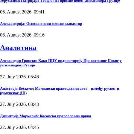
Јерусалим: Патријарх Теофил III примио новог амбасадора Грузије
06. August 2026. 09:41
Александрија: Основан нови женски манастир
06. August 2026. 09:16
Аналитика
Александар Гронски: Како ПЦУ види историју Православне Цркве у
југозападној Русији
27. July 2026. 05:46
Анастасја Коскело: Молдавски православни свет – између руског и
румунског (III)
27. July 2026. 03:43
Димитрије Марковић: Косовска православна црква
22. July 2026. 04:45