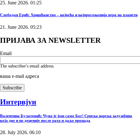
25. June 2026. 01:25
Слободан Ерић: Хришћанство – највећа и најпрогоњенија вера на планети
21. June 2026. 05:23
ПРИЈАВА ЗА NEWSLETTER
Email
The subscriber's email address.
ваша е-mail адреса
Интервјуи
Валентина Булатовић: Чува је још само Бог! Српска царска задужбина
која две и по деценије после рата и даље пропада
28. July 2026. 06:10