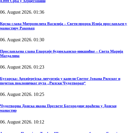
4.000 Срба у Херцеговини
06. August 2026. 01:36
Крсна слава Митрополита Василија – Свети пророк Илија прослављен у
манастиру Раковац
06. August 2026. 01:30
Прослављена слава Епархије будимљанско-никшићке – Света Марија
Магдалина
06. August 2026. 01:23
Бугарска: Архијерејска литургија у капели Светог Јована Рилског и
почетак поклоничког пута „Рилски Чудотворац“
06. August 2026. 10:25
Чудотворна Донска икона Пресвете Богородице враћена у Донски
манастир
06. August 2026. 10:12