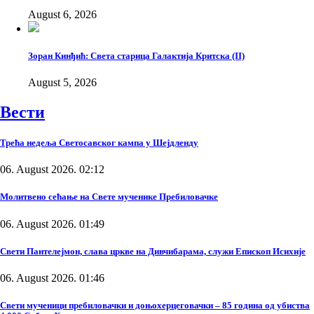
August 6, 2026
Зоран Кинђић: Света старица Галактија Критска (II)
August 5, 2026
Вести
Трећа недеља Светосавског кампа у Шејдленду
06. August 2026. 02:12
Молитвено сећање на Свете мученике Пребиловачке
06. August 2026. 01:49
Свети Пантелејмон, слава цркве на Дивчибарама, служи Епископ Исихије
06. August 2026. 01:46
Свети мученици пребиловачки и доњохерцеговачки – 85 година од убиства