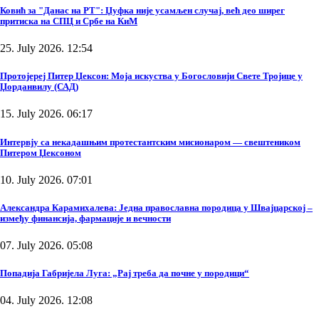
Ковић за "Данас на РТ": Џуфка није усамљен случај, већ део ширег
притиска на СПЦ и Србе на КиМ
25. July 2026. 12:54
Протојереј Питер Џексон: Моја искуства у Богословији Свете Тројице у
Џорданвилу (САД)
15. July 2026. 06:17
Интервју са некадашњим протестантским мисионаром — свештеником
Питером Џексоном
10. July 2026. 07:01
Александра Карамихалева: Једна православна породица у Швајцарској –
између финансија, фармације и вечности
07. July 2026. 05:08
Попадија Габријела Луга: „Рај треба да почне у породици“
04. July 2026. 12:08