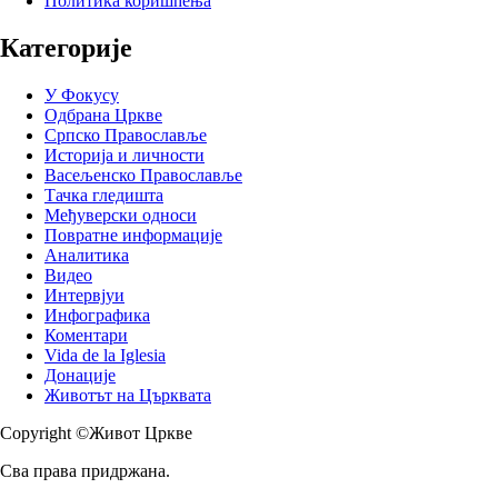
Политика коришћења
Категорије
У Фокусу
Одбрана Цркве
Српско Православље
Историја и личности
Васељенско Православље
Тачка гледишта
Међуверски односи
Повратне информације
Аналитика
Видео
Интервјуи
Инфографика
Коментари
Vida de la Iglesia
Донације
Животът на Църквата
Copyright ©Живот Цркве
Сва права придржана.