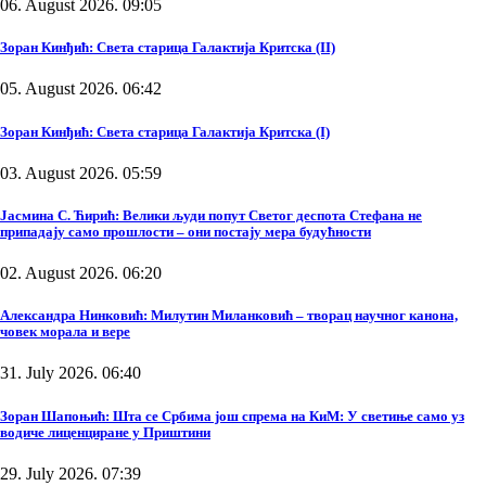
06. August 2026. 09:05
Зоран Кинђић: Света старица Галактија Критска (II)
05. August 2026. 06:42
Зоран Кинђић: Света старица Галактија Критска (I)
03. August 2026. 05:59
Јасмина С. Ћирић: Велики људи попут Светог деспота Стефана не
припадају само прошлости – они постају мера будућности
02. August 2026. 06:20
Александра Нинковић: Милутин Миланковић – творац научног канона,
човек морала и вере
31. July 2026. 06:40
Зоран Шапоњић: Шта се Србима још спрема на КиМ: У светиње само уз
водиче лиценциране у Приштини
29. July 2026. 07:39