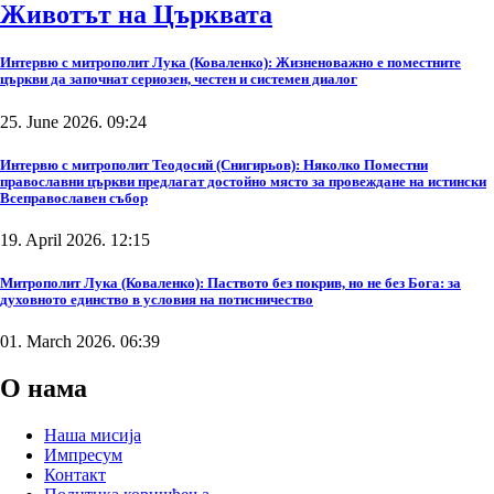
Животът на Църквата
Интервю с митрополит Лука (Коваленко): Жизненоважно е поместните
църкви да започнат сериозен, честен и системен диалог
25. June 2026. 09:24
Интервю с митрополит Теодосий (Снигирьов): Няколко Поместни
православни църкви предлагат достойно място за провеждане на истински
Всеправославен събор
19. April 2026. 12:15
Митрополит Лука (Коваленко): Паството без покрив, но не без Бога: за
духовното единство в условия на потисничество
01. March 2026. 06:39
О нама
Наша мисија
Импресум
Контакт