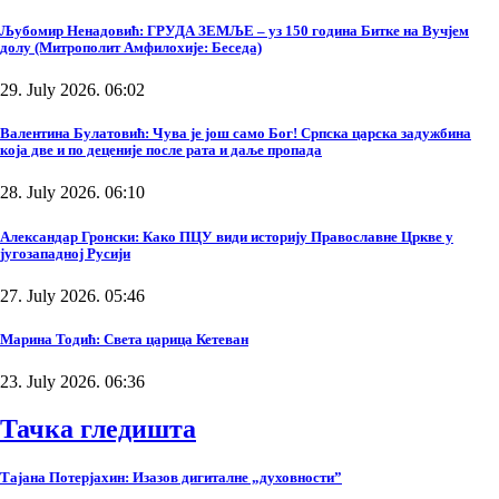
Љубомир Ненадовић: ГРУДА ЗЕМЉЕ – уз 150 година Битке на Вучјем
долу (Митрополит Амфилохије: Беседа)
29. July 2026. 06:02
Валентина Булатовић: Чува је још само Бог! Српска царска задужбина
која две и по деценије после рата и даље пропада
28. July 2026. 06:10
Александар Гронски: Како ПЦУ види историју Православне Цркве у
југозападној Русији
27. July 2026. 05:46
Марина Тодић: Света царица Кетеван
23. July 2026. 06:36
Тачка гледишта
Тајана Потерјахин: Изазов дигиталне „духовности”