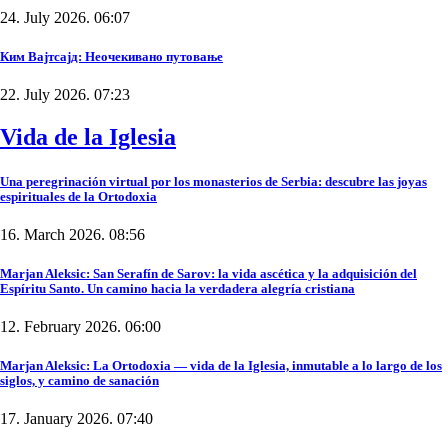
24. July 2026. 06:07
Ким Вајтсајд: Неочекивано путовање
22. July 2026. 07:23
Vida de la Iglesia
Una peregrinación virtual por los monasterios de Serbia: descubre las joyas
espirituales de la Ortodoxia
16. March 2026. 08:56
Marjan Aleksic: San Serafín de Sarov: la vida ascética y la adquisición del
Espíritu Santo. Un camino hacia la verdadera alegría cristiana
12. February 2026. 06:00
Marjan Aleksic: La Ortodoxia — vida de la Iglesia, inmutable a lo largo de los
siglos, y camino de sanación
17. January 2026. 07:40