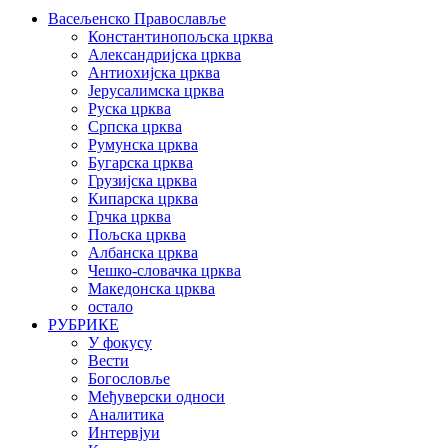
Васељенско Православље
Константинопољска црква
Александријска црква
Антиохијска црква
Јерусалимска црква
Руска црква
Српска црква
Румунска црква
Бугарска црква
Грузијска црква
Кипарска црква
Грчка црква
Пољска црква
Албанска црква
Чешко-словачка црква
Македонска црква
остало
РУБРИКЕ
У фокусу
Вести
Богословље
Међуверски односи
Аналитика
Интервјуи