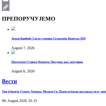
Email
Copy
ПРЕПОРУЧУЈЕМО
Link
Зоран Кинђић: Света старица Галактија Критска (III)
August 7, 2026
Протојереј Стивен Фримен: Предање као заједница
August 6, 2026
Вести
Три јубилеја Старог Хопова: Мошти Св. Пантелејмона наставља челу лит
08. August 2026. 01:31