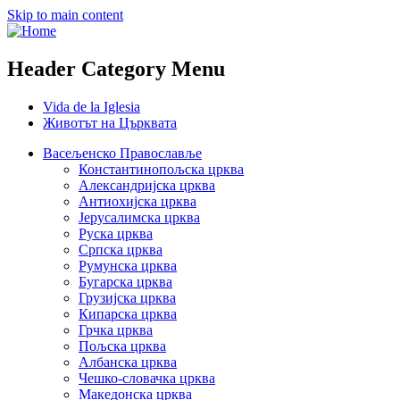
Skip to main content
Header Category Menu
Vida de la Iglesia
Животът на Църквата
Васељенско Православље
Константинопољска црква
Александријска црква
Антиохијска црква
Јерусалимска црква
Руска црква
Српска црква
Румунска црква
Бугарска црква
Грузијска црква
Кипарска црква
Грчка црква
Пољска црква
Албанска црква
Чешко-словачка црква
Македонска црква