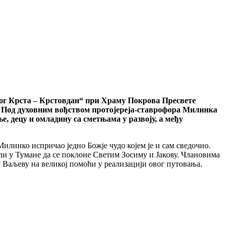
ог Крста – Крстовдан“ при Храму Покрова Пресвете
о. Под духовним вођством протојереја-ставрофора Милинка
е, децу и омладину са сметњама у развоју, а међу
Милинко испричао једно Божје чудо којем је и сам сведочио.
ли у Тумане да се поклоне Светим Зосиму и Јакову. Члановима
у Ваљеву на великој помоћи у реализацији овог путовања.