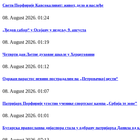
Свети Порфирије Кавсокаливит: живот, дело и наслеђе
08. August 2026. 01:24
„Ђедов сабор“ у Осојану у недељу, 9. августа
08. August 2026. 01:19
Четврти дан Љетне духовне школе у Херцеговини
08. August 2026. 01:12
Одржан парастос невино пострадалим на „Петровачкој цести“
08. August 2026. 01:07
Патријарх Порфирије угостио ученике спортског кампа „Србија те зове”
08. August 2026. 01:01
Бугарска православна дијаспора стала у одбрану патријарха Данила од 
08. August 2026. 07:13