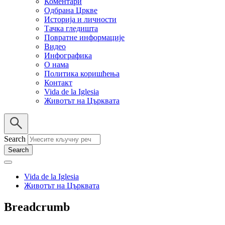
Коментари
Одбрана Цркве
Историја и личности
Тачка гледишта
Повратне информације
Видео
Инфографика
О нама
Политика коришћења
Контакт
Vida de la Iglesia
Животът на Църквата
Search
Vida de la Iglesia
Животът на Църквата
Breadcrumb