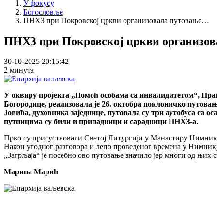
У фокусу
Богословље
ПНХЗ при Покровској цркви организовала путовање…
ПНХЗ при Покровској цркви организова
30-10-2025 20:15:42
2 минута
У оквиру пројекта „Помоћ особама са инвалидитетом“, Пра
Богородице, реализовала је 26. октобра поклоничко путова
Јовића, духовника заједнице, путовала су три аутобуса са о
путницима су били и припадници и сарадници ПНХЗ-а.
Прво су присуствовали Светој Литургији у Манастиру Нимник, г
Након угодног разговора и лепо проведеног времена у Нимнику,
„Загрљаја“ је посебно ово путовање значило јер многи од њих 
Марина Марић