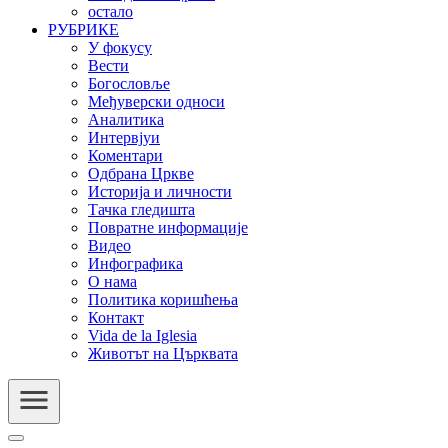
остало
РУБРИКЕ
У фокусу
Вести
Богословље
Међуверски односи
Аналитика
Интервјуи
Коментари
Одбрана Цркве
Историја и личности
Тачка гледишта
Повратне информације
Видео
Инфографика
О нама
Политика коришћења
Контакт
Vida de la Iglesia
Животът на Църквата