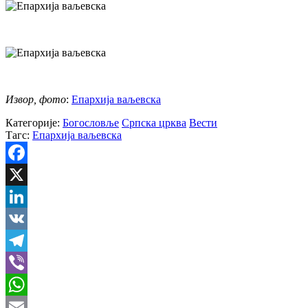
Извор, фото
:
Епархија ваљевска
Категорије:
Богословље
Српска црква
Вести
Тагс:
Епархија ваљевска
Facebook
X
LinkedIn
VK
Telegram
Viber
WhatsApp