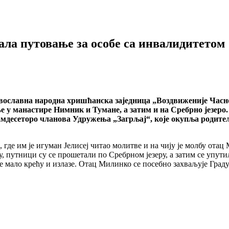
ла путовање за особе са инвалидитетом
вославна народна хришћанска заједница „Воздвиженије Часн
ње у манастире Нимник и Тумане, а затим и на Сребрно језер
самдесеторо чланова Удружења „Загрљај“, које окупља родитељ
де им је игуман Јелисеј читао молитве и на чију је молбу отац 
 путници су се прошетали по Сребрном језеру, а затим се упути
се мало крећу и излазе. Отац Милинко се посебно захваљује Град