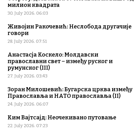
милион квадрата
30. July 2026. 06:03
Живојин Ракочевић: Неслобода другачије
говори
28. July 2026. 07:51
Анастасја Коскело: Молдавски
православни свет – између руског и
румунског (III)
27. July 2026. 03:43
Зоран Милошевић: Бугарска црква између
Православља и НАТО православља (II)
24. July 2026. 06:07
Ким Вајтсајд: Неочекивано путовање
22. July 2026. 07:23