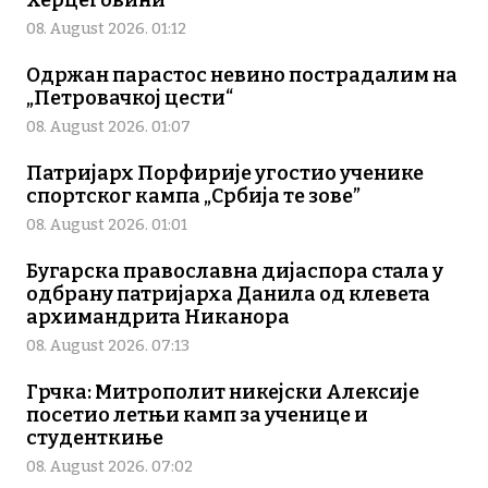
08. August 2026. 01:12
Одржан парастос невино пострадалим на
„Петровачкој цести“
08. August 2026. 01:07
Патријарх Порфирије угостио ученике
спортског кампа „Србија те зове”
08. August 2026. 01:01
Бугарска православна дијаспора стала у
одбрану патријарха Данила од клевета
архимандрита Никанора
08. August 2026. 07:13
Грчка: Митрополит никејски Алексије
посетио летњи камп за ученице и
студенткиње
08. August 2026. 07:02