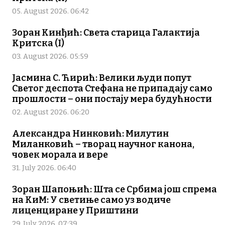
05. August 2026. 06:42
Зоран Кинђић: Света старица Галактија
Критска (I)
03. August 2026. 05:59
Јасмина С. Ћирић: Велики људи попут
Светог деспота Стефана не припадају само
прошлости – они постају мера будућности
02. August 2026. 06:20
Александра Нинковић: Милутин
Миланковић – творац научног канона,
човек морала и вере
31. July 2026. 06:40
Зоран Шапоњић: Шта се Србима још спрема
на КиМ: У светиње само уз водиче
лиценциране у Приштини
29. July 2026. 07:39