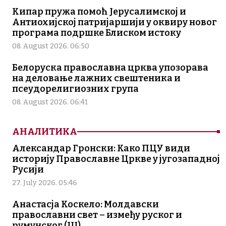
Кипар пружа помоћ Јерусалимској и
Антиохијској патријаршији у оквиру новог
програма подршке Блиском истоку
08. August 2026. 06:50
Белоруска православна црква упозорава
на деловање лажних свештеника и
псеудорелигиозних група
08. August 2026. 06:41
АНАЛИТИКА
Александар Гронски: Како ПЦУ види
историју Православне Цркве у југозападној
Русији
27. July 2026. 05:46
Анастасја Коскело: Молдавски
православни свет – између руског и
румунског (III)