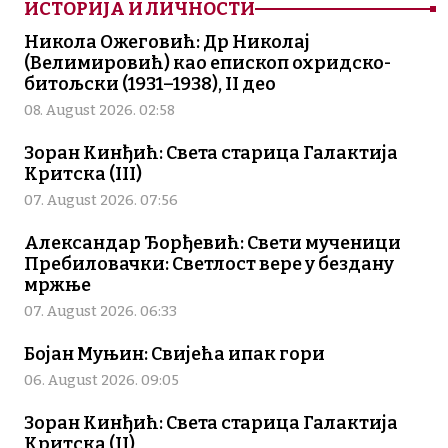
ИСТОРИЈА И ЛИЧНОСТИ
Никола Ожеговић: Др Николај
(Велимировић) као епископ охридско-
битољски (1931–1938), II део
08. August 2026. 02:58
Зоран Кинђић: Света старица Галактија
Критска (III)
07. August 2026. 07:56
Александар Ђорђевић: Свети мученици
Пребиловачки: Светлост вере у бездану
мржње
07. August 2026. 06:33
Бојан Муњин: Свијећа ипак гори
06. August 2026. 09:05
Зоран Кинђић: Света старица Галактија
Критска (II)