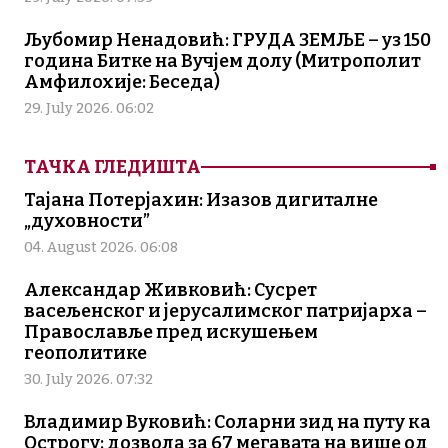
Љубомир Ненадовић: ГРУДА ЗЕМЉЕ – уз 150
година Битке на Вучјем долу (Митрополит
Амфилохије: Беседа)
29. July 2026. 06:02
ТАЧКА ГЛЕДИШТА
Тајана Потерјахин: Изазов дигиталне
„духовности”
04. August 2026. 06:08
Александар Живковић: Сусрет
васељенског и јерусалимског патријарха –
Православље пред искушењем
геополитике
30. July 2026. 07:32
Владимир Вуковић: Соларни зид на путу ка
Острогу: дозвола за 67 мегавата на више од