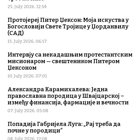
25. July 2026. 12:54
Протојереј Питер Џексон: Моја искуства у
Богословији Свете Тројице у Џорданвилу
(САД)
15. July 2026. 06:17
Интервју са некадашњим протестантским
мисионаром — свештеником Питером
Џексоном
10. July 2026. 07:01
Александра Карамихалева: Једна
православна породица у Швајцарској –
између финансија, фармације и вечности
07. July 2026. 05:08
Попадија Габријела Луга: „Рај треба да
почне у породици“
04. July 2026. 12:08