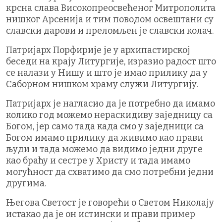
крсна слава Високопреосвећеног Митрополита
нишког Арсенија и тим поводом освештани су
славски дарови и преломљен је славски колач.
Патријарх Порфирије је у архипастирској
беседи на крају Литургије, изразио радост што
се налази у Нишу и што је имао прилику да у
Саборном нишком храму служи Литургију.
Патријарх је нагласио да је потребно да имамо
колико год можемо нераскидиву заједницу са
Богом, јер само тада када смо у заједници са
Богом имамо прилику да живимо као прави
људи и тада можемо да видимо једни друге
као браћу и сестре у Христу и тада имамо
могућност да схватимо да смо потребни једни
другима.
Његова Светост је говорећи о Светом Николају
истакао да је он истински и прави пример