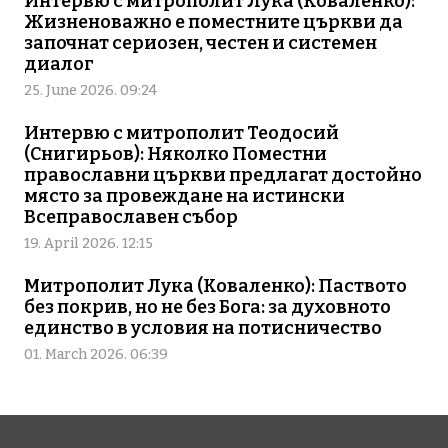
Интервю с митрополит Лука (Коваленко):
Жизненоважно е поместните църкви да
започнат сериозен, честен и системен
диалог
25. June 2026. 09:24
Интервю с митрополит Теодосий
(Снигирьов): Няколко Поместни
православни църкви предлагат достойно
място за провеждане на истински
Всеправославен събор
19. April 2026. 12:15
Митрополит Лука (Коваленко): Паството
без покрив, но не без Бога: за духовното
единство в условия на потисничество
01. March 2026. 06:39