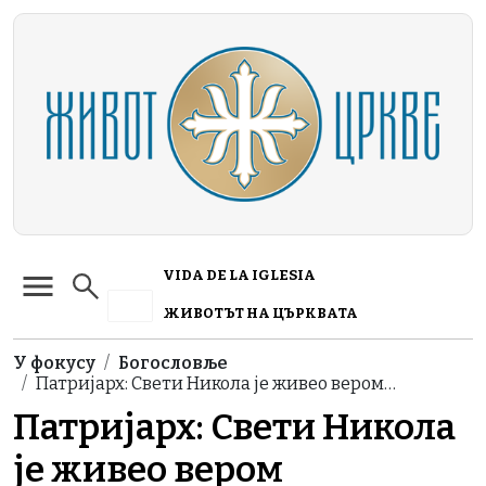
Skip to main content
VIDA DE LA IGLESIA
ЖИВОТЪТ НА ЦЪРКВАТА
Breadcrumb
У фокусу
Богословље
Патријарх: Свети Никола је живео вером…
Патријарх: Свети Никола
је живео вером