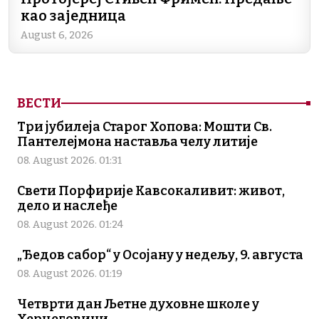
као заједница
August 6, 2026
ВЕСТИ
Три јубилеја Старог Хопова: Мошти Св.
Пантелејмона наставља челу литије
08. August 2026. 01:31
Свети Порфирије Кавсокаливит: живот,
дело и наслеђе
08. August 2026. 01:24
„Ђедов сабор“ у Осојану у недељу, 9. августа
08. August 2026. 01:19
Четврти дан Љетне духовне школе у
Херцеговини