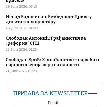
Брисела
29. June 2026. 05:10
Ненад Бадовинац: Безбедност Цркве у
дигиталном простору
26. June 2026. 06:07
Слободан Антонић: Грађанистичка
„реформа“ СПЦ
25. June 2026. 01:25
Слободан Ерић: Хришћанство – највећа и
најпрогоњенија вера на планети
21. June 2026. 05:23
ПРИЈАВА ЗА NEWSLETTER
Email