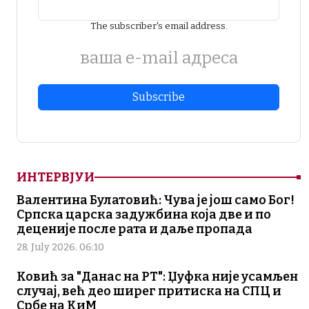
The subscriber's email address.
ваша е-mail адреса
ИНТЕРВЈУИ
Валентина Булатовић: Чува је још само Бог!
Српска царска задужбина која две и по
деценије после рата и даље пропада
28. July 2026. 06:10
Ковић за "Данас на РТ": Џуфка није усамљен
случај, већ део ширег притиска на СПЦ и
Србе на КиМ