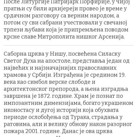
После Литургије Патријарх Порфирије, у чијој
пратњи су били архијереји провео је време у
срдачном разговору са верним народом, а
потом су сви сабрани учествовали у свечаној
трпези љубави која је припремљена поводом
крсне славе Митрополита нишког Арсенија.
Саборна црква у Нишу, посвећена Силаску
Светог Духа на апостоле, представља један од
највећих и најзначајнијих православних
храмова у Србији. Изграђена је средином 19.
века као симбол верске слободе и
архитектонског препорода, а њена изградња
завршена је 1872. године. Храм је познат по
импозантним димензијама, богато украшеном
иконостасу и дугој историји која обухвата
периоде ослобођења од Турака, страдања у
ратовима, али и велику обнову након разорног
пожара 2001. године. Данас је ова црква