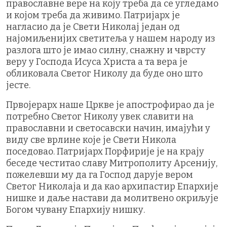
православне вере на коју треба да се угледамо
и којом треба да живимо. Патријарх је
нагласио да је Свети Николај један од
најомиљенијих светитеља у нашем народу из
разлога што је имао силну, снажну и чврсту
веру у Господа Исуса Христа а та вера је
обликовала Светог Николу да буде оно што
јесте.
Првојерарх наше Цркве је апострофирао да је
потребно Светог Николу увек славити на
православни и светосавски начин, имајући у
виду све врлине које је Свети Никола
поседовао. Патријарх Порфирије је на крају
беседе честитао славу Митрополиту Арсенију,
пожелевши му да га Господ дарује вером
Светог Николаја и да као архипастир Епархије
нишке и даље настави да молитвено окриљује
Богом чувану Епархију нишку.