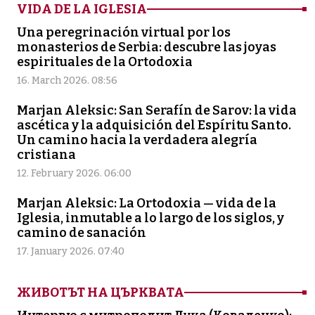
VIDA DE LA IGLESIA
Una peregrinación virtual por los
monasterios de Serbia: descubre las joyas
espirituales de la Ortodoxia
16. March 2026. 08:56
Marjan Aleksic: San Serafín de Sarov: la vida
ascética y la adquisición del Espíritu Santo.
Un camino hacia la verdadera alegría
cristiana
12. February 2026. 06:00
Marjan Aleksic: La Ortodoxia — vida de la
Iglesia, inmutable a lo largo de los siglos, y
camino de sanación
17. January 2026. 07:40
ЖИВОТЪТ НА ЦЪРКВАТА