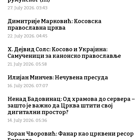
27. July 2026. 03:43
Димитрије Марковић: Косовска
православна црква
22. July 2026. 04:45
Х. Дејвид Солс: Косово и Украјина:
Самученици за канонско православље
21. July 2026. 05:58
Илијан Минчев: Нечувена пресуда
16. July 2026. 07:07
Ненад Бадовинац: Од храмова до сервера –
зашто је важно да Црква штити свој
дигитални простор?
14. July 2026. 05:36
Зоран Чворовић: Фанар као црквени ресор