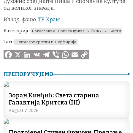
духовно средиште Ниша и споменик културе
од великог значаја.
Извор, фото
:
ТВ Храм
Категорије:
Богословље
Српска црква
У ФОКУСУ
Вести
Тагс:
Патријарх српски г. Порфирије
F
X
L
V
T
V
W
E
C
a
i
K
e
i
h
m
o
ПРЕПОРУЧУЈЕМО
c
n
l
b
a
a
p
e
k
e
e
t
i
y
Зоран Кинђић: Света старица
Галактија Критска (III)
b
e
g
r
s
l
L
August 7, 2026
o
d
r
A
i
o
I
a
p
n
k
n
m
p
k
Протојереј Стивен Фримен: Предање