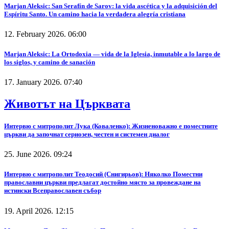
Marjan Aleksic: San Serafín de Sarov: la vida ascética y la adquisición del
Espíritu Santo. Un camino hacia la verdadera alegría cristiana
12. February 2026. 06:00
Marjan Aleksic: La Ortodoxia — vida de la Iglesia, inmutable a lo largo de
los siglos, y camino de sanación
17. January 2026. 07:40
Животът на Църквата
Интервю с митрополит Лука (Коваленко): Жизненоважно е поместните
църкви да започнат сериозен, честен и системен диалог
25. June 2026. 09:24
Интервю с митрополит Теодосий (Снигирьов): Няколко Поместни
православни църкви предлагат достойно място за провеждане на
истински Всеправославен събор
19. April 2026. 12:15