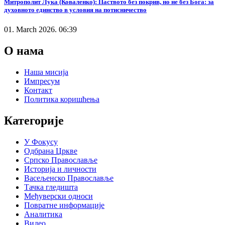
Митрополит Лука (Коваленко): Паството без покрив, но не без Бога: за
духовното единство в условия на потисничество
01. March 2026. 06:39
О нама
Наша мисија
Импресум
Контакт
Политика коришћења
Категорије
У Фокусу
Одбрана Цркве
Српско Православље
Историја и личности
Васељенско Православље
Тачка гледишта
Међуверски односи
Повратне информације
Аналитика
Видео