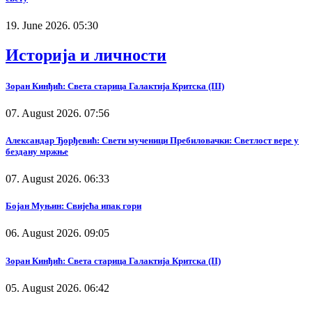
19. June 2026. 05:30
Историја и личности
Зоран Кинђић: Света старица Галактија Критска (III)
07. August 2026. 07:56
Александар Ђорђевић: Свети мученици Пребиловачки: Светлост вере у
бездану мржње
07. August 2026. 06:33
Бојан Муњин: Свијећа ипак гори
06. August 2026. 09:05
Зоран Кинђић: Света старица Галактија Критска (II)
05. August 2026. 06:42