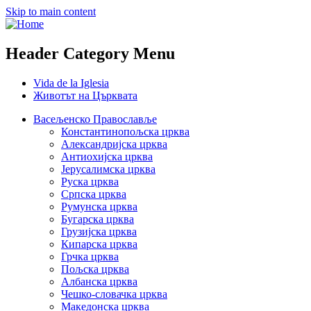
Skip to main content
Header Category Menu
Vida de la Iglesia
Животът на Църквата
Васељенско Православље
Константинопољска црква
Александријска црква
Антиохијска црква
Јерусалимска црква
Руска црква
Српска црква
Румунска црква
Бугарска црква
Грузијска црква
Кипарска црква
Грчка црква
Пољска црква
Албанска црква
Чешко-словачка црква
Македонска црква