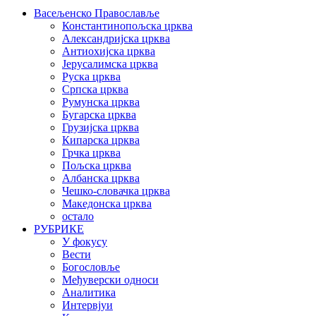
Васељенско Православље
Константинопољска црква
Александријска црква
Антиохијска црква
Јерусалимска црква
Руска црква
Српска црква
Румунска црква
Бугарска црква
Грузијска црква
Кипарска црква
Грчка црква
Пољска црква
Албанска црква
Чешко-словачка црква
Македонска црква
остало
РУБРИКЕ
У фокусу
Вести
Богословље
Међуверски односи
Аналитика
Интервјуи