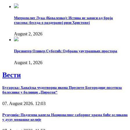
Митрополит Лука (Коваленко): Истина не зависи од броја
гласова: беседа о раздераној ризи Христовој
August 2, 2026
Презвитер Оливер Суботић: Одбрана унутрашњих простора
August 1, 2026
Вести
Бугарска: Хавајска чудотворна икона Пресвете Богородице посетила
болеснике у болници „Пирогов“
07. August 2026. 12:03
Румунија: Подземна капела Националног саборног храма биће осликана
у духу монашке келије