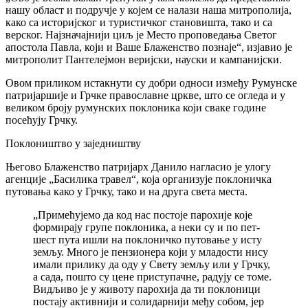
нашу област и подручје у којем се налази наша митрополија,
како са историјског и туристичког становишта, тако и са
верског. Најзначајнији циљ је Место проповедања Светог
апостола Павла, који и Ваше Блаженство познаје“, изјавио је
митрополит Пантелејмон веријски, науски и кампанијски.
Овом приликом истакнути су добри односи између Румунске
патријаршије и Грчке православне цркве, што се огледа и у
великом броју румунских поклоника који сваке године
посећују Грчку.
Поклоништво у заједништву
Његово Блаженство патријарх Данило нагласио је улогу
агенције „Басилика травел“, која организује поклоничка
путовања како у Грчку, тако и на друга света места.
„Примећујемо да код нас постоје парохије које
формирају групе поклоника, а неки су и по пет-
шест пута ишли на поклоничко путовање у исту
земљу. Много је пензионера који у младости нису
имали прилику да оду у Свету земљу или у Грчку,
а сада, пошто су цене приступачне, радују се томе.
Видљиво је у животу парохија да ти поклоници
постају активнији и солидарнији међу собом, јер