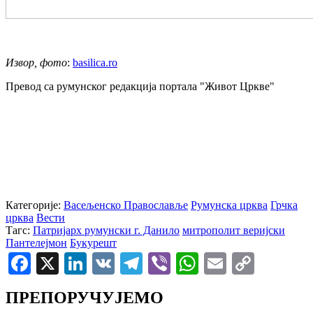
Извор, фото
:
basilica.ro
Превод са румунског редакција портала "Живот Цркве"
Категорије:
Васељенско Православље
Румунска црква
Грчка
црква
Вести
Тагс:
Патријарх румунски г. Данило
митрополит веријски
Пантелејмон
Букурешт
Facebook
X
LinkedIn
VK
Telegram
Viber
WhatsApp
Email
Copy
Link
ПРЕПОРУЧУЈЕМО