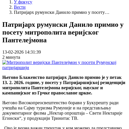
У фокусу
Вести
Патријарх румунски Данило примио у посету…
Патријарх румунски Данило примио у
посету митрополита веријског
Пантелејмона
13-02-2026 14:31:39
2 минута
Његово Блаженство патријарх Данило примио је у петак
13. 2. 2026. године, у посету у Патријаршијској резиденцији
митрополита Пантелејмона веријског, науског и
кампанијског из Грчке православне цркве.
Његово Високопреосвештенство борави у Букурешту ради
учешћа на Сајму туризма Румуније и на представљању
документарног филма „Нектар опроштаја – Свети Нектарије
Егински“, у продукцији Тринитас ТВ.
„Ово је веома важан тренутак у ком можемо да представимо