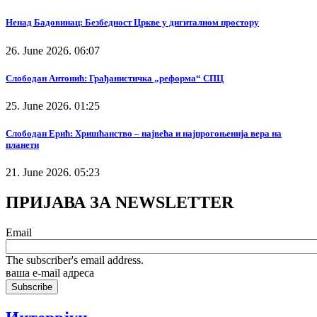
Ненад Бадовинац: Безбедност Цркве у дигиталном простору
26. June 2026. 06:07
Слободан Антонић: Грађанистичка „реформа“ СПЦ
25. June 2026. 01:25
Слободан Ерић: Хришћанство – највећа и најпрогоњенија вера на
планети
21. June 2026. 05:23
ПРИЈАВА ЗА NEWSLETTER
Email
The subscriber's email address.
ваша е-mail адреса