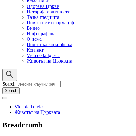
Коментари
Одбрана Цркве
Историја и личности
Тачка гледишта
Повратне информације
Видео
Инфографика
О нама
Политика коришћења
Контакт
Vida de la Iglesia
Животът на Църквата
Search
Vida de la Iglesia
Животът на Църквата
Breadcrumb