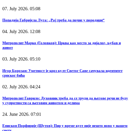
07. July 2026. 05:08
Попадија Габријела Луга: „Рај треба да почне у породици“
04. July 2026. 12:08
Митрополит Марко (Головков): Црква као место за дијалог, љубав и
живот
03. July 2026. 05:10
Игор Борозан: Уметност је кроз култ Светог Саве сачувала идентитет
српског бића
02. July 2026. 04:24
Митрополит Гаврило: Духовник треба да се труди да његове речи не буду
у супротности са његовим животом и делима
24. June 2026. 07:01
Епископ Порфирије (Шутов): Пир у време куге није нешто ново у нашем
свету