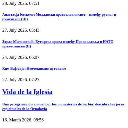
28. July 2026. 07:51
Анастасја Коскело: Молдавски православни свет – између руског и
румунског (III)
27. July 2026. 03:43
Зоран Милошевић: Бугарска црква између Православља и НАТО
православља (II)
24. July 2026. 06:07
Ким Вајтсајд: Неочекивано путовање
22. July 2026. 07:23
Vida de la Iglesia
Una peregrinación virtual por los monasterios de Serbia: descubre las joyas
espirituales de la Ortodoxia
16. March 2026. 08:56