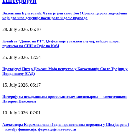
Интервјуи
Валентина Булатовић: Чува је још само Бог! Српска царска задужбина
која две и по деценије после рата и даље пропада
28. July 2026. 06:10
Ковић за "Данас на РТ": Џуфка није усамљен случај, већ део ширег
притиска на СПЦ и Србе на КиМ
25. July 2026. 12:54
Протојереј Питер Џексон: Моја искуства у Богословији Свете Тројице у
Џорданвилу (САД)
15. July 2026. 06:17
Интервју са некадашњим протестантским мисионаром — свештеником
Питером Џексоном
10. July 2026. 07:01
Александра Карамихалева: Једна православна породица у Швајцарској
– између финансија, фармације и вечности