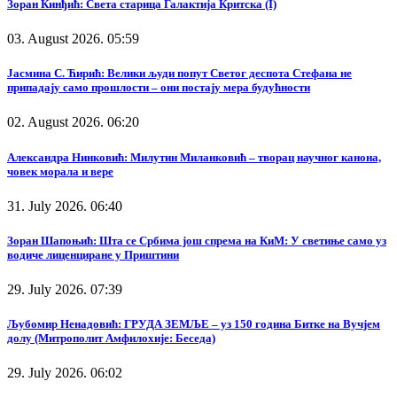
Зоран Кинђић: Света старица Галактија Критска (I)
03. August 2026. 05:59
Јасмина С. Ћирић: Велики људи попут Светог деспота Стефана не
припадају само прошлости – они постају мера будућности
02. August 2026. 06:20
Александра Нинковић: Милутин Миланковић – творац научног канона,
човек морала и вере
31. July 2026. 06:40
Зоран Шапоњић: Шта се Србима још спрема на КиМ: У светиње само уз
водиче лиценциране у Приштини
29. July 2026. 07:39
Љубомир Ненадовић: ГРУДА ЗЕМЉЕ – уз 150 година Битке на Вучјем
долу (Митрополит Амфилохије: Беседа)
29. July 2026. 06:02