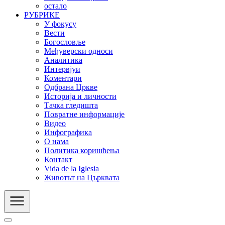
остало
РУБРИКЕ
У фокусу
Вести
Богословље
Међуверски односи
Аналитика
Интервјуи
Коментари
Одбрана Цркве
Историја и личности
Тачка гледишта
Повратне информације
Видео
Инфографика
О нама
Политика коришћења
Контакт
Vida de la Iglesia
Животът на Църквата