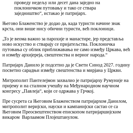
проведу недељу или десет дана заједно на
поклоничком путовању и тако се ствара
заједништво“, истакао је патријарх.
Његово Блаженство је додао да, када туристи начине знак
крста, они више нису обични туристи, већ поклоници.
„То је веома важно за парохије и манастире, јер представља
ново искуство и стварају се пријатељства. Поклоничка
путовања су облик приближавања не само између Цркава, већ
и између архијереја, свештенства и верног народа.“
Патријарх Данило је подсетио да је Свети Синод 2027. годину
посветио сарадњи између свештенства и мирјана у Цркви.
Митрополит Пантелејмон захвалио је патријарху Румуније на
пријему и на сталном учешћу на Међународном научном
конгресу „Павлеја“, који се одржава у Грчкој.
Пре сусрета са Његовим Блаженством патријархом Данилом,
митрополит веријски, науски и кампанијски састао се са
Његовим Преосвештенством епископом патријаршијским
викаром Варлаамом Плојештанулом.