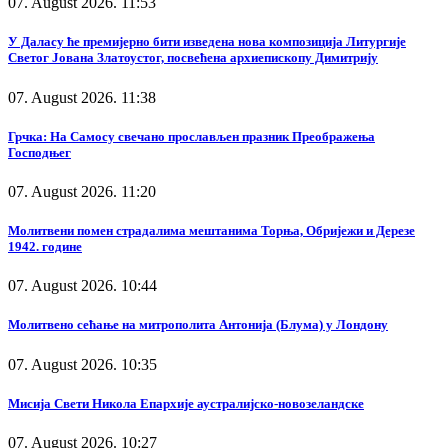
07. August 2026. 11:53
У Даласу ће премијерно бити изведена нова композиција Литургије
Светог Јована Златоустог, посвећена архиепископу Димитрију
07. August 2026. 11:38
Грчка: На Самосу свечано прослављен празник Преображења
Господњег
07. August 2026. 11:20
Молитвени помен страдалима мештанима Торња, Обријежи и Дерезе
1942. године
07. August 2026. 10:44
Молитвено сећање на митрополита Антонија (Блума) у Лондону
07. August 2026. 10:35
Мисија Свети Никола Епархије аустралијско-новозеландске
07. August 2026. 10:27