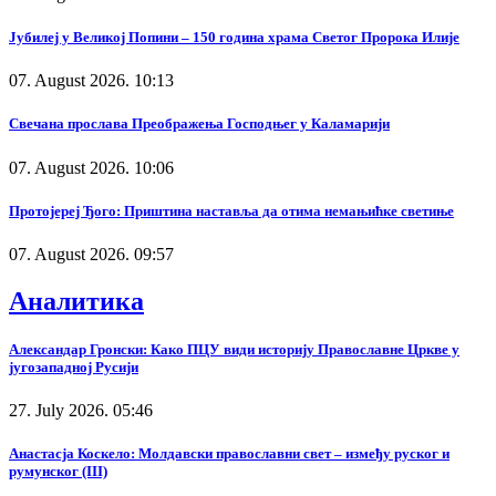
Јубилеј у Великој Попини – 150 година храма Светог Пророка Илије
07. August 2026. 10:13
Свечана прослава Преображења Господњег у Каламарији
07. August 2026. 10:06
Протојереј Ђого: Приштина наставља да отима немањићке светиње
07. August 2026. 09:57
Аналитика
Александар Гронски: Како ПЦУ види историју Православне Цркве у
југозападној Русији
27. July 2026. 05:46
Анастасја Коскело: Молдавски православни свет – између руског и
румунског (III)