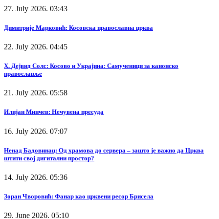
27. July 2026. 03:43
Димитрије Марковић: Косовска православна црква
22. July 2026. 04:45
Х. Дејвид Солс: Косово и Украјина: Самученици за канонско
православље
21. July 2026. 05:58
Илијан Минчев: Нечувена пресуда
16. July 2026. 07:07
Ненад Бадовинац: Од храмова до сервера – зашто је важно да Црква
штити свој дигитални простор?
14. July 2026. 05:36
Зоран Чворовић: Фанар као црквени ресор Брисела
29. June 2026. 05:10