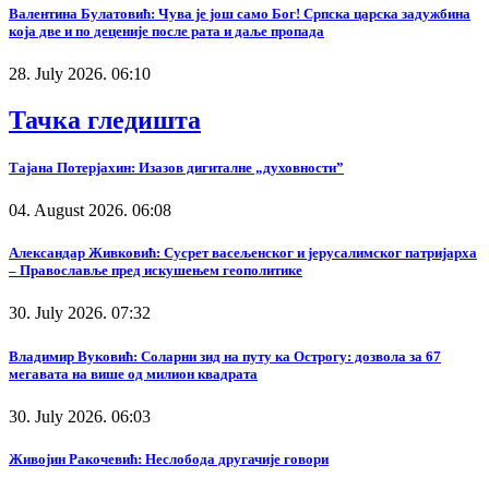
Валентина Булатовић: Чува је још само Бог! Српска царска задужбина
која две и по деценије после рата и даље пропада
28. July 2026. 06:10
Тачка гледишта
Тајана Потерјахин: Изазов дигиталне „духовности”
04. August 2026. 06:08
Александар Живковић: Сусрет васељенског и јерусалимског патријарха
– Православље пред искушењем геополитике
30. July 2026. 07:32
Владимир Вуковић: Соларни зид на путу ка Острогу: дозвола за 67
мегавата на више од милион квадрата
30. July 2026. 06:03
Живојин Ракочевић: Неслобода другачије говори