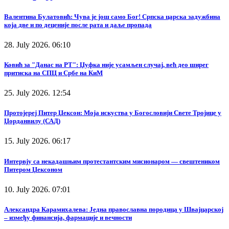
Валентина Булатовић: Чува је још само Бог! Српска царска задужбина
која две и по деценије после рата и даље пропада
28. July 2026. 06:10
Ковић за "Данас на РТ": Џуфка није усамљен случај, већ део ширег
притиска на СПЦ и Србе на КиМ
25. July 2026. 12:54
Протојереј Питер Џексон: Моја искуства у Богословији Свете Тројице у
Џорданвилу (САД)
15. July 2026. 06:17
Интервју са некадашњим протестантским мисионаром — свештеником
Питером Џексоном
10. July 2026. 07:01
Александра Карамихалева: Једна православна породица у Швајцарској
– између финансија, фармације и вечности