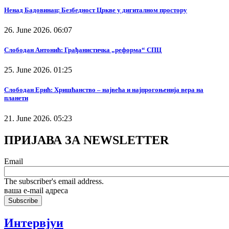
Ненад Бадовинац: Безбедност Цркве у дигиталном простору
26. June 2026. 06:07
Слободан Антонић: Грађанистичка „реформа“ СПЦ
25. June 2026. 01:25
Слободан Ерић: Хришћанство – највећа и најпрогоњенија вера на
планети
21. June 2026. 05:23
ПРИЈАВА ЗА NEWSLETTER
Email
The subscriber's email address.
ваша е-mail адреса
Интервјуи