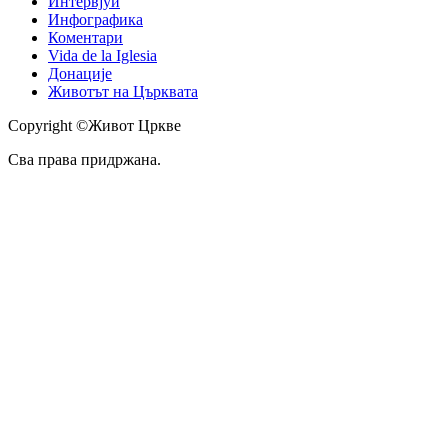
Интервјуи
Инфографика
Коментари
Vida de la Iglesia
Донације
Животът на Църквата
Copyright ©Живот Цркве
Сва права придржана.