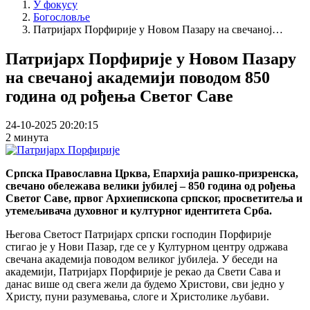
У фокусу
Богословље
Патријарх Порфирије у Новом Пазару на свечаној…
Патријарх Порфирије у Новом Пазару
на свечаној академији поводом 850
година од рођења Светог Саве
24-10-2025 20:20:15
2 минута
Српска Православна Црква, Епархија рашко-призренска,
свечано обележава велики јубилеј – 850 година од рођења
Светог Саве, првог Архиепископа српског, просветитеља и
утемељивача духовног и културног идентитета Срба.
Његова Светост Патријарх српски господин Порфирије
стигао је у Нови Пазар, где се у Културном центру одржава
свечана академија поводом великог јубилеја. У беседи на
академији, Патријарх Порфирије је рекао да Свети Сава и
данас више од свега жели да будемо Христови, сви једно у
Христу, пуни разумевања, слоге и Христолике љубави.