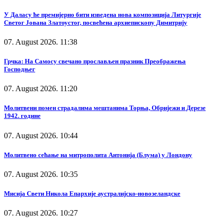
У Даласу ће премијерно бити изведена нова композиција Литургије
Светог Јована Златоустог, посвећена архиепископу Димитрију
07. August 2026. 11:38
Грчка: На Самосу свечано прослављен празник Преображења
Господњег
07. August 2026. 11:20
Молитвени помен страдалима мештанима Торња, Обријежи и Дерезе
1942. године
07. August 2026. 10:44
Молитвено сећање на митрополита Антонија (Блума) у Лондону
07. August 2026. 10:35
Мисија Свети Никола Епархије аустралијско-новозеландске
07. August 2026. 10:27