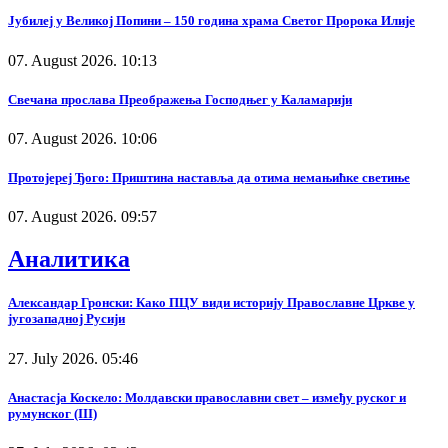
Јубилеј у Великој Попини – 150 година храма Светог Пророка Илије
07. August 2026. 10:13
Свечана прослава Преображења Господњег у Каламарији
07. August 2026. 10:06
Протојереј Ђого: Приштина наставља да отима немањићке светиње
07. August 2026. 09:57
Аналитика
Александар Гронски: Како ПЦУ види историју Православне Цркве у
југозападној Русији
27. July 2026. 05:46
Анастасја Коскело: Молдавски православни свет – између руског и
румунског (III)