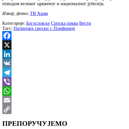
поводом великог црквеног и националног јубилеја.
Извор, фото
:
ТВ Храм
Категорије:
Богословље
Српска црква
Вести
Тагс:
Патријарх српски г. Порфирије
Facebook
X
LinkedIn
VK
Telegram
Viber
WhatsApp
Email
Copy
ПРЕПОРУЧУЈЕМО
Link