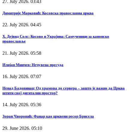
27. July 2026. 03:43
Димитрије Марковић: Косовска православна црква
22. July 2026. 04:45
Х. Дејвид Солс: Косово и Украјина: Самученици за канонско
православље
21. July 2026. 05:58
Илијан Минчев: Нечувена пресуда
16. July 2026. 07:07
Ненад Бадовинац: Од храмова до сервера – зашто је важно да Црква
штити свој дигитални простор?
14. July 2026. 05:36
Зоран Чворовић: Фанар као црквени ресор Брисела
29. June 2026. 05:10