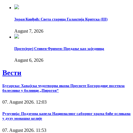
Зоран Кинђић: Света старица Галактија Критска (III)
August 7, 2026
Протојереј Стивен Фримен: Предање као заједница
August 6, 2026
Вести
Бугарска: Хавајска чудотворна икона Пресвете Богородице посетила
болеснике у болници „Пирогов“
07. August 2026. 12:03
Румунија: Подземна капела Националног саборног храма биће осликана
у духу монашке келије
07. August 2026. 11:53