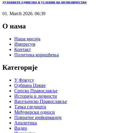
духовното единство в условия на потисничество
01. March 2026. 06:39
О нама
Наша мисија
Импресум
Контакт
Политика коришћења
Категорије
У Фокусу
Одбрана Цркве
Српско Православље
Историја и личности
Васељенско Православље
Тачка гледишта
Међуверски односи
Повратне информације
Аналитика
Видео