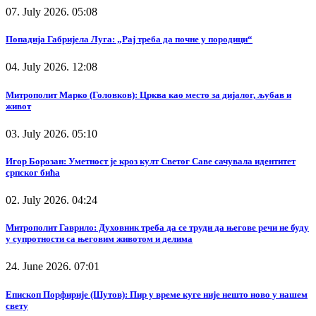
07. July 2026. 05:08
Попадија Габријела Луга: „Рај треба да почне у породици“
04. July 2026. 12:08
Митрополит Марко (Головков): Црква као место за дијалог, љубав и
живот
03. July 2026. 05:10
Игор Борозан: Уметност је кроз култ Светог Саве сачувала идентитет
српског бића
02. July 2026. 04:24
Митрополит Гаврило: Духовник треба да се труди да његове речи не буду
у супротности са његовим животом и делима
24. June 2026. 07:01
Епископ Порфирије (Шутов): Пир у време куге није нешто ново у нашем
свету