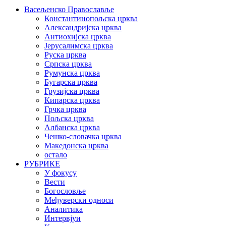
Васељенско Православље
Константинопољска црква
Александријска црква
Антиохијска црква
Јерусалимска црква
Руска црква
Српска црква
Румунска црква
Бугарска црква
Грузијска црква
Кипарска црква
Грчка црква
Пољска црква
Албанска црква
Чешко-словачка црква
Македонска црква
остало
РУБРИКЕ
У фокусу
Вести
Богословље
Међуверски односи
Аналитика
Интервјуи