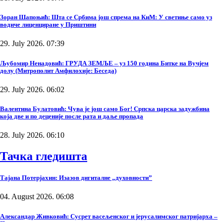
Зоран Шапоњић: Шта се Србима још спрема на КиМ: У светиње само уз
водиче лиценциране у Приштини
29. July 2026. 07:39
Љубомир Ненадовић: ГРУДА ЗЕМЉЕ – уз 150 година Битке на Вучјем
долу (Митрополит Амфилохије: Беседа)
29. July 2026. 06:02
Валентина Булатовић: Чува је још само Бог! Српска царска задужбина
која две и по деценије после рата и даље пропада
28. July 2026. 06:10
Тачка гледишта
Тајана Потерјахин: Изазов дигиталне „духовности”
04. August 2026. 06:08
Александар Живковић: Сусрет васељенског и јерусалимског патријарха –