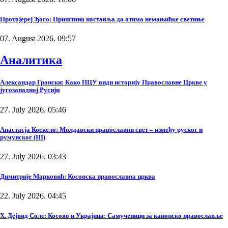
Протојереј Ђого: Приштина наставља да отима немањићке светиње
07. August 2026. 09:57
Аналитика
Александар Гронски: Како ПЦУ види историју Православне Цркве у
југозападној Русији
27. July 2026. 05:46
Анастасја Коскело: Молдавски православни свет – између руског и
румунског (III)
27. July 2026. 03:43
Димитрије Марковић: Косовска православна црква
22. July 2026. 04:45
Х. Дејвид Солс: Косово и Украјина: Самученици за канонско православље