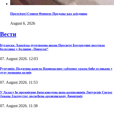
Протојереј Стивен Фримен: Предање као заједница
August 6, 2026
Вести
Бугарска: Хавајска чудотворна икона Пресвете Богородице посетила
болеснике у болници „Пирогов“
07. August 2026. 12:03
Румунија: Подземна капела Националног саборног храма биће осликана у
духу монашке келије
07. August 2026. 11:53
У Даласу ће премијерно бити изведена нова композиција Литургије Светог
Јована Златоустог, посвећена архиепископу Димитрију
07. August 2026. 11:38