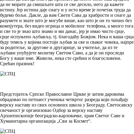
да не морате да смишљате шта се све десило, него да кажете
истину. Јер истина даје снагу и у исто време је почетак труда да
будемо бољи. Дакле, да вам Свети Сава да храбрости и снаге да
разумете и знате што је могуће више, као што је он то чинио без
компјутера, без видео игрица и мобилног телефона, а много тога
и све то је знао што знамо и ми данас, јер је имао чисто срце,
срце испуњено љубављу, тј. благодаћу Божјом. Нека и ваша срца
буду темељ у којима постоји љубав за све и сваког човека, најпре
за родитеље, за другове и другарице, за учитеље, да из те
љубави упућујете молитву Светом Сави, а да је он проследи
Богу у ваше име. Живели, нека сте срећни и благословени.
Срећан празник!
Предстојатељ Српске Православне Цркве је затим даровима
обрадовао по петнаест ученика четвртог разреда који похађају
верску наставу из свих основних школа у Београду. Светосавску
свечаност је организовао Одбор за верску наставу
Архиепископије београдско-карловачкe, храм Светог Саве и
Хуманитарна организација „Сви за Космет“.