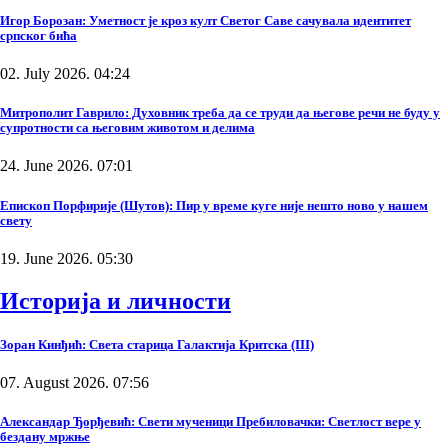
Игор Борозан: Уметност је кроз култ Светог Саве сачувала идентитет
српског бића
02. July 2026. 04:24
Митрополит Гаврило: Духовник треба да се труди да његове речи не буду у
супротности са његовим животом и делима
24. June 2026. 07:01
Епископ Порфирије (Шутов): Пир у време куге није нешто ново у нашем
свету
19. June 2026. 05:30
Историја и личности
Зоран Кинђић: Света старица Галактија Критска (III)
07. August 2026. 07:56
Александар Ђорђевић: Свети мученици Пребиловачки: Светлост вере у
бездану мржње