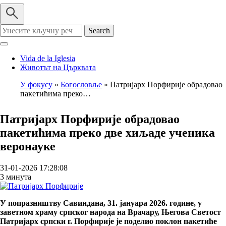
Search
Vida de la Iglesia
Животът на Църквата
У фокусу
Богословље
Патријарх Порфирије обрадовао
пакетићима преко…
Breadcrumb
Патријарх Порфирије обрадовао
пакетићима преко две хиљаде ученика
веронауке
31-01-2026 17:28:08
3 минута
У попразништву Савиндана, 31. јануара 2026. године, у
заветном храму српског народа на Врачару, Његова Светост
Патријарх српски г. Порфирије је поделио поклон пакетиће