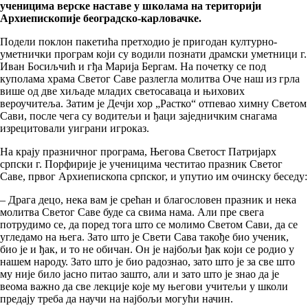
ученицима верске наставе у школама на територији
Архиепископије београдско-карловачке.
Подели поклон пакетића претходио је пригодан културно-
уметнички програм који су водили познати драмски уметници г.
Иван Босиљчић и гђа Марија Бергам. На почетку се под
куполама храма Светог Саве разлегла молитва Оче наш из грла
више од две хиљаде младих светосаваца и њихових
вероучитеља. Затим је Дечји хор „Растко“ отпевао химну Светом
Сави, после чега су водитељи и ђаци заједничким снагама
изрецитовали уиграни игроказ.
На крају празничног програма, Његова Светост Патријарх
српски г. Порфирије је ученицима честитао празник Светог
Саве, првог Архиепископа српског, и упутио им очинску беседу:
– Драга децо, нека вам је срећан и благословен празник и нека
молитва Светог Саве буде са свима нама. Али пре свега
потрудимо се, да поред тога што се молимо Светом Сави, да се
угледамо на њега. Зато што је Свети Сава такође био ученик,
био је и ђак, и то не обичан. Он је најбољи ђак који се родио у
нашем народу. Зато што је био радознао, зато што је за све што
му није било јасно питао зашто, али и зато што је знао да је
веома важно да све лекције које му његови учитељи у школи
предају треба да научи на најбољи могући начин.