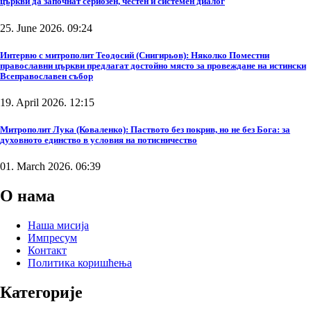
църкви да започнат сериозен, честен и системен диалог
25. June 2026. 09:24
Интервю с митрополит Теодосий (Снигирьов): Няколко Поместни
православни църкви предлагат достойно място за провеждане на истински
Всеправославен събор
19. April 2026. 12:15
Митрополит Лука (Коваленко): Паството без покрив, но не без Бога: за
духовното единство в условия на потисничество
01. March 2026. 06:39
О нама
Наша мисија
Импресум
Контакт
Политика коришћења
Категорије