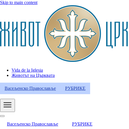
Skip to main content
Vida de la Iglesia
Животът на Църквата
Header
Category
Васељенско Православље
РУБРИКЕ
Menu
Васељенско Православље
РУБРИКЕ