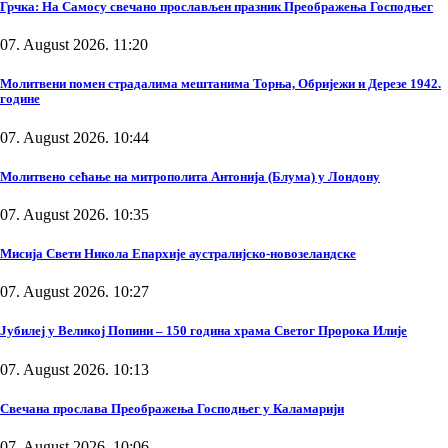
Грчка: На Самосу свечано прослављен празник Преображења Господњег
07. August 2026. 11:20
Молитвени помен страдалима мештанима Торња, Обријежи и Дерезе 1942.
године
07. August 2026. 10:44
Молитвено сећање на митрополита Антонија (Блума) у Лондону
07. August 2026. 10:35
Мисија Свети Никола Епархије аустралијско-новозеландске
07. August 2026. 10:27
Јубилеј у Великој Попини – 150 година храма Светог Пророка Илије
07. August 2026. 10:13
Свечана прослава Преображења Господњег у Каламарији
07. August 2026. 10:06