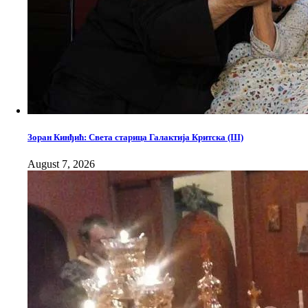
Зоран Кинђић: Света старица Галактија Критска (III)
August 7, 2026