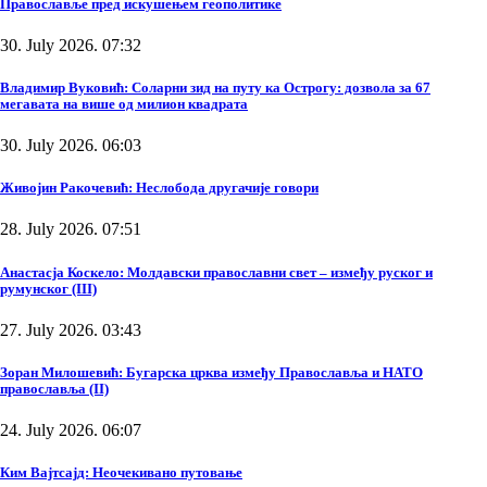
Православље пред искушењем геополитике
30. July 2026. 07:32
Владимир Вуковић: Соларни зид на путу ка Острогу: дозвола за 67
мегавата на више од милион квадрата
30. July 2026. 06:03
Живојин Ракочевић: Неслобода другачије говори
28. July 2026. 07:51
Анастасја Коскело: Молдавски православни свет – између руског и
румунског (III)
27. July 2026. 03:43
Зоран Милошевић: Бугарска црква између Православља и НАТО
православља (II)
24. July 2026. 06:07
Ким Вајтсајд: Неочекивано путовање