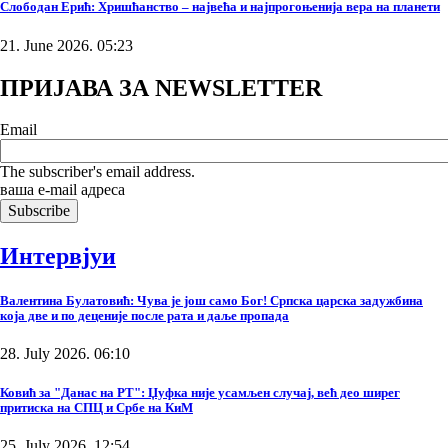
Слободан Ерић: Хришћанство – највећа и најпрогоњенија вера на планети
21. June 2026. 05:23
ПРИЈАВА ЗА NEWSLETTER
Email
The subscriber's email address.
ваша е-mail адреса
Интервјуи
Валентина Булатовић: Чува је још само Бог! Српска царска задужбина
која две и по деценије после рата и даље пропада
28. July 2026. 06:10
Ковић за "Данас на РТ": Џуфка није усамљен случај, већ део ширег
притиска на СПЦ и Србе на КиМ
25. July 2026. 12:54