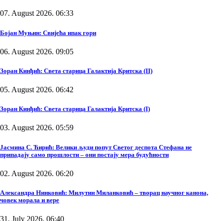
07. August 2026. 06:33
Бојан Муњин: Свијећа ипак гори
06. August 2026. 09:05
Зоран Кинђић: Света старица Галактија Критска (II)
05. August 2026. 06:42
Зоран Кинђић: Света старица Галактија Критска (I)
03. August 2026. 05:59
Јасмина С. Ћирић: Велики људи попут Светог деспота Стефана не
припадају само прошлости – они постају мера будућности
02. August 2026. 06:20
Александра Нинковић: Милутин Миланковић – творац научног канона,
човек морала и вере
31. July 2026. 06:40