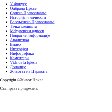
У Фокусу
Одбрана Цркве
Српско Православље
Историја и личности
Васељенско Православље
Тачка гледишта
Међуверски односи
Повратне информације
Аналитика
Видео
Интервјуи
Инфографика
Коментари
Vida de la Iglesia
Донације
Животът на Църквата
Copyright ©Живот Цркве
Сва права придржана.