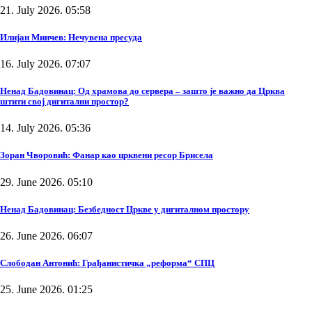
21. July 2026. 05:58
Илијан Минчев: Нечувена пресуда
16. July 2026. 07:07
Ненад Бадовинац: Од храмова до сервера – зашто је важно да Црква
штити свој дигитални простор?
14. July 2026. 05:36
Зоран Чворовић: Фанар као црквени ресор Брисела
29. June 2026. 05:10
Ненад Бадовинац: Безбедност Цркве у дигиталном простору
26. June 2026. 06:07
Слободан Антонић: Грађанистичка „реформа“ СПЦ
25. June 2026. 01:25