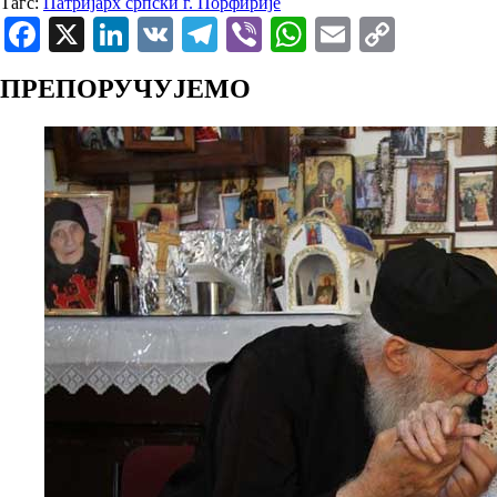
Тагс:
Патријарх српски г. Порфирије
Facebook
X
LinkedIn
VK
Telegram
Viber
WhatsApp
Email
Copy
Link
ПРЕПОРУЧУЈЕМО