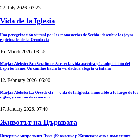
22. July 2026. 07:23
Vida de la Iglesia
Una peregrinación virtual por los monasterios de Serbia: descubre las joyas
espirituales de la Ortodoxia
16. March 2026. 08:56
Marjan Aleksic: San Serafín de Sarov: la vida ascética y la adquisición del
Espíritu Santo. Un camino hacia la verdadera alegría cristiana
12. February 2026. 06:00
Marjan Aleksic: La Ortodoxia — vida de la Iglesia, inmutable a lo largo de los
siglos, y camino de sanación
17. January 2026. 07:40
Животът на Църквата
Интервю с митрополит Лука (Коваленко): Жизненоважно е поместните