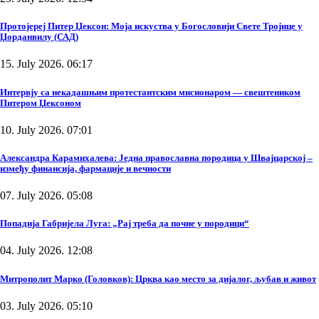
Протојереј Питер Џексон: Моја искуства у Богословији Свете Тројице у
Џорданвилу (САД)
15. July 2026. 06:17
Интервју са некадашњим протестантским мисионаром — свештеником
Питером Џексоном
10. July 2026. 07:01
Александра Карамихалева: Једна православна породица у Швајцарској –
између финансија, фармације и вечности
07. July 2026. 05:08
Попадија Габријела Луга: „Рај треба да почне у породици“
04. July 2026. 12:08
Митрополит Марко (Головков): Црква као место за дијалог, љубав и живот
03. July 2026. 05:10