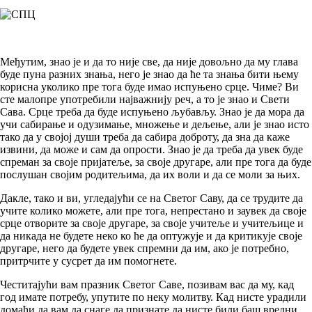
Међутим, знао је и да то није све, да није довољно да му глава
буде пуна разних знања, него је знао да ће та знања бити њему
корисна уколико пре тога буде имао испуњено срце. Чиме? Ви
сте малопре употребили најважнију реч, а то је знао и Свети
Сава. Срце треба да буде испуњено љубављу. Знао је да мора да
учи сабирање и одузимање, множење и дељење, али је знао исто
тако да у својој души треба да сабира доброту, да зна да каже
извини, да може и сам да опрости. Знао је да треба да увек буде
спреман за своје пријатеље, за своје другаре, али пре тога да буде
послушан својим родитељима, да их воли и да се моли за њих.
Дакле, тако и ви, угледајући се на Светог Саву, да се трудите да
учите колико можете, али пре тога, непрестано и заувек да своје
срце отворите за своје другаре, за своје учитеље и учитељице и
да никада не будете неко ко ће да оптужује и да критикује своје
другаре, него да будете увек спремни да им, ако је потребно,
притрчите у сусрет да им помогнете.
Честитајући вам празник Светог Саве, позивам вас да му, кад
год имате потребу, упутите по неку молитву. Кад нисте урадили
домаћи да вам да снаге да признате да нисте били баш вредни,