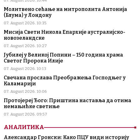
07. August 2026. 10:44
Молитвено сећање на митрополита Антонија
(Блума) у Лондону
07. August 2026. 10:35
Мисија Свети Никола Епархије аустралијско-
новозеландске
07. August 2026. 10:27
Јубилеј у Великој Попини – 150 година храма
Светог Пророка Илије
07. August 2026. 10:13
Свечана прослава Преображења Господњег у
Каламарији
07. August 2026. 10:06
Протојереј Ђого: Приштина наставља да отима
немањићке светиње
07. August 2026. 09:57
АНАЛИТИКА
Александар Гронски: Како ПЦУ види историју