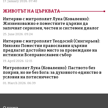
17. January 2026. 07:40
ЖИВОТЪТ НА ЦЪРКВАТА
Интервю с митрополит Лука (Коваленко):
Жизненоважно е поместните църкви да
започнат сериозен, честен и системен диалог
25. June 2026. 09:24
Интервю с митрополит Теодосий (Снигирьов):
Няколко Поместни православни църкви
предлагат достойно място за провеждане на
истински Всеправославен събор
19. April 2026. 12:15
Митрополит Лука (Коваленко): Паството без
покрив, но не без Бога: за духовното единство в
условия на потисничество
01. March 2026. 06:39