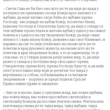
– Свети Сава не би био оно што јесте да није до краја у
потпуности прихватио позив Божји кроз заповест о
љубави, да није читаво своје биће из љубави према
Господу, као уздарје на љубав Божју, посветио Њему,
Једноме Господу и Спаситељу Христу, да није у складу са
том љубави проистекла и његова љубав у односу на сваког
човека и у односу на сву творевину Божју, да није сваку
личност, сваку икону Божју, доживео као свог ближњег, и
наравно да све то није утемељио на ономе што јесте
почетак и крај духовног живота, на ономе што јесте
почетак и крај творевине Божје, а то је хармонија, то је
спасење, то у ствари једном речју значи мир, тј. да није
довео у склад и у потпуни мир свој однос према
Створитељу, према Богу, према Господу Христу, и да није
опет успоставио мир који је резултат тог мира у
вертикали са собом, са ближњима и са читавом
творевином – поручио је предстојатељ Српске
Православне Цркве и закључио:
– Зато је и могао, иако у суштини млад, као човек љубави,
као човек мира, као човек просвећен светлошћу и
светлошћу Божјом да постане учитељ свима. Учитељ или
учитељица свима јесте тајна мира, тајна љубави, тајна