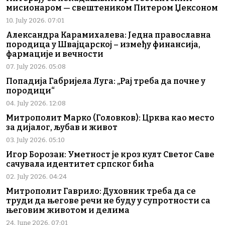
мисионаром — свештеником Питером Џексоном
10. July 2026. 07:01
Александра Карамихалева: Једна православна
породица у Швајцарској – између финансија,
фармације и вечности
07. July 2026. 05:08
Попадија Габријела Луга: „Рај треба да почне у
породици“
04. July 2026. 12:08
Митрополит Марко (Головков): Црква као место
за дијалог, љубав и живот
03. July 2026. 05:10
Игор Борозан: Уметност је кроз култ Светог Саве
сачувала идентитет српског бића
02. July 2026. 04:24
Митрополит Гаврило: Духовник треба да се
труди да његове речи не буду у супротности са
његовим животом и делима
24. June 2026. 07:01