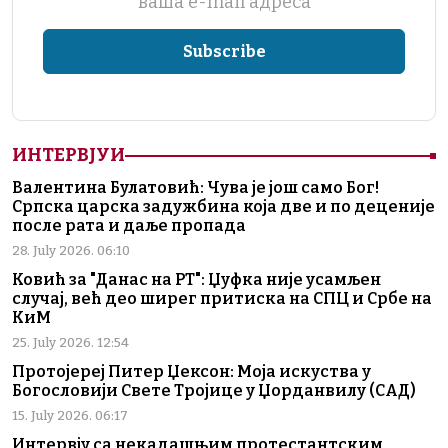
ваша е-mail адреса
ИНТЕРВЈУИ
Валентина Булатовић: Чува је још само Бог!
Српска царска задужбина која две и по деценије
после рата и даље пропада
28. July 2026. 06:10
Ковић за "Данас на РТ": Џуфка није усамљен
случај, већ део ширег притиска на СПЦ и Србе на
КиМ
25. July 2026. 12:54
Протојереј Питер Џексон: Моја искуства у
Богословији Свете Тројице у Џорданвилу (САД)
15. July 2026. 06:17
Интервју са некадашњим протестантским