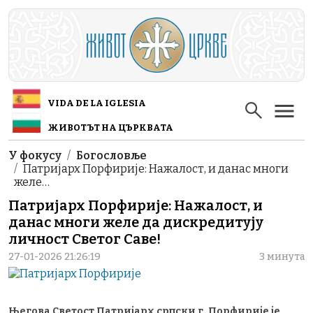
Skip to main content
VIDA DE LA IGLESIA
ЖИВОТЪТ НА ЦЪРКВАТА
Breadcrumb
У фокусу
Богословље
Патријарх Порфирије: Нажалост, и данас многи
желе…
Патријарх Порфирије: Нажалост, и
данас многи желе да дискредитују
личност Светог Саве!
27-01-2026 21:26:19
3 минута
Његова Светост Патријарх српски г. Порфирије је