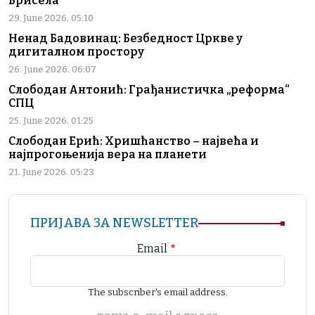
Брисела
29. June 2026. 05:10
Ненад Бадовинац: Безбедност Цркве у
дигиталном простору
26. June 2026. 06:07
Слободан Антонић: Грађанистичка „реформа“
СПЦ
25. June 2026. 01:25
Слободан Ерић: Хришћанство – највећа и
најпрогоњенија вера на планети
21. June 2026. 05:23
ПРИЈАВА ЗА NEWSLETTER
Email
The subscriber's email address.