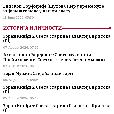
Епископ Порфирије (Шутов): Пир у време куге
није нешто ново у нашем свету
19. June 2026. 05:30
ИСТОРИЈА И ЛИЧНОСТИ
Зоран Кинђић: Света старица Галактија Критска
(III)
07. August 2026. 07:56
Александар Ђорђевић: Свети мученици
Пребиловачки: Светлост вере у бездану мржње
07. August 2026. 06:33
Бојан Муњин: Свијећа ипак гори
06. August 2026. 09:05
Зоран Кинђић: Света старица Галактија Критска
(II)
05. August 2026. 06:42
Зоран Кинђић: Света старица Галактија Критска
(I)