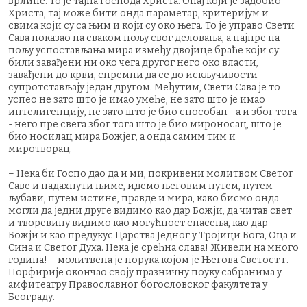
врлине. То је тајна Господа Христа. Онај који је задобио
Христа, тај може бити онда параметар, критеријум и
свима који су са њим и који су око њега. То је управо Свети
Сава показао на сваком пољу свог деловања, а најпре на
пољу успостављања мира између двојице браће који су
били завађени ни око чега другог него око власти,
завађени до крви, спремни да се до искључивости
супротстављају један другом. Међутим, Свети Сава је то
успео не зато што је имао умеће, не зато што је имао
интелигенцију, не зато што је био способан - а и због тога
- него пре свега због тога што је био мироносац, што је
био носилац мира Божјег, а онда самим тим и
миротворац.
– Нека би Госпо дао да и ми, покривени молитвом Светог
Саве и надахнути њиме, идемо његовим путем, путем
љубави, путем истине, правде и мира, како бисмо онда
могли да једни друге видимо као дар Божји, да читав свет
и творевину видимо као могућност спасења, као дар
Божји и као предукус Царства Једног у Тројици Бога, Оца и
Сина и Светог Духа. Нека је срећна слава! Живели на много
година! – молитвена је порука којом је Његова Светост г.
Порфирије окончао своју празничну поуку сабранима у
амфитеатру Православног богословског факултета у
Београду.