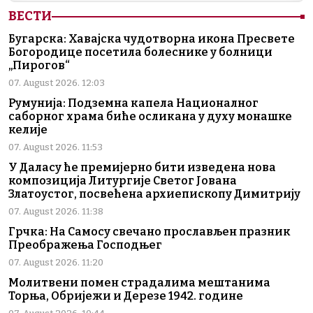
ВЕСТИ
Бугарска: Хавајска чудотворна икона Пресвете
Богородице посетила болеснике у болници
„Пирогов“
07. August 2026. 12:03
Румунија: Подземна капела Националног
саборног храма биће осликана у духу монашке
келије
07. August 2026. 11:53
У Даласу ће премијерно бити изведена нова
композиција Литургије Светог Јована
Златоустог, посвећена архиепископу Димитрију
07. August 2026. 11:38
Грчка: На Самосу свечано прослављен празник
Преображења Господњег
07. August 2026. 11:20
Молитвени помен страдалима мештанима
Торња, Обријежи и Дерезе 1942. године