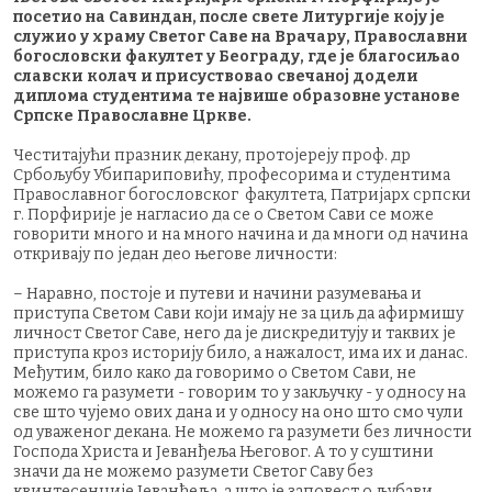
посетио на Савиндан, после свете Литургије коју је
служио у храму Светог Саве на Врачару, Православни
богословски факултет у Београду, где је благосиљао
славски колач и присуствовао свечаној додели
диплома студентима те највише образовне установе
Српске Православне Цркве.
Честитајући празник декану, протојереју проф. др
Србољубу Убипариповићу, професорима и студентима
Православног богословског факултета, Патријарх српски
г. Порфирије је нагласио да се о Светом Сави се може
говорити много и на много начина и да многи од начина
откривају по један део његове личности:
– Наравно, постоје и путеви и начини разумевања и
приступа Светом Сави који имају не за циљ да афирмишу
личност Светог Саве, него да је дискредитују и таквих је
приступа кроз историју било, а нажалост, има их и данас.
Међутим, било како да говоримо о Светом Сави, не
можемо га разумети - говорим то у закључку - у односу на
све што чујемо ових дана и у односу на оно што смо чули
од уваженог декана. Не можемо га разумети без личности
Господа Христа и Јеванђеља Његовог. А то у суштини
значи да не можемо разумети Светог Саву без
квинтесенције Јеванђеља, а што је заповест о љубави.