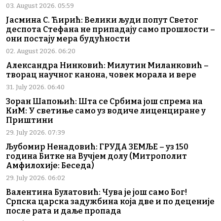
03. August 2026. 05:59
Јасмина С. Ћирић: Велики људи попут Светог
деспота Стефана не припадају само прошлости –
они постају мера будућности
02. August 2026. 06:20
Александра Нинковић: Милутин Миланковић –
творац научног канона, човек морала и вере
31. July 2026. 06:40
Зоран Шапоњић: Шта се Србима још спрема на
КиМ: У светиње само уз водиче лиценциране у
Приштини
29. July 2026. 07:39
Љубомир Ненадовић: ГРУДА ЗЕМЉЕ – уз 150
година Битке на Вучјем долу (Митрополит
Амфилохије: Беседа)
29. July 2026. 06:02
Валентина Булатовић: Чува је још само Бог!
Српска царска задужбина која две и по деценије
после рата и даље пропада