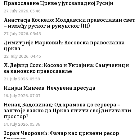
Православне Цркве у југозападној Русији
27. July 2026. 05:46
Анастасја Коскело: Молдавски православни свет
– између руског и румунског (III)
27. July 2026. 03:43
Димитрије Марковић: Косовска православна
црква
22. July 2026. 04:45
Х. Дејвид Солс: Косово и Украјина: Самученици
за канонско православље
21. July 2026. 05:58
Илијан Минчев: Нечувена пресуда
16. July 2026. 07:07
Ненад Бадовинац: Од храмова до сервера –
зашто је важно да Црква штити свој дигитални
простор?
14. July 2026. 05:36
Зоран Чворовић: Фанар као црквени ресор