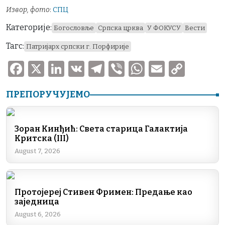
Извор, фото
:
СПЦ
Категорије:
Богословље
Српска црква
У ФОКУСУ
Вести
Тагс:
Патријарх српски г. Порфирије
F
X
Li
V
T
V
W
E
C
a
n
K
el
ib
h
m
o
ПРЕПОРУЧУЈЕМО
c
k
e
er
at
ai
p
e
e
gr
s
l
y
b
dI
a
A
Li
Зоран Кинђић: Света старица Галактија
Критска (III)
o
n
m
p
n
August 7, 2026
o
p
k
k
Протојереј Стивен Фримен: Предање као
заједница
August 6, 2026