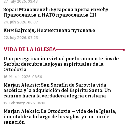
27. July 2026. 03:43
Зоран Милошевић: Бугарска црква између
Православља и НАТО православља (II)
24. July 2026. 06:07
Ким Вајтсајд: Неочекивано путовање
22. July 2026. 07:23
VIDA DE LA IGLESIA
Una peregrinación virtual por los monasterios de
Serbia: descubre las joyas espirituales de la
Ortodoxia
16. March 2026. 08:56
Marjan Aleksic: San Serafín de Sarov: la vida
ascética y la adquisición del Espíritu Santo. Un
camino hacia la verdadera alegría cristiana
12. February 2026. 06:00
Marjan Aleksic: La Ortodoxia — vida de la Iglesia,
inmutable a lo largo de los siglos, y camino de
sanación