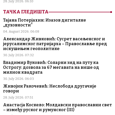
28. July 2026. 06:10
ТАЧКА ГЛЕДИШТА
Тајана Потерјахин: Изазов дигиталне
„духовности”
04. August 2026. 06:08
Александар Живковић: Сусрет васељенског и
јерусалимског патријарха – Православље пред
искушењем геополитике
30. July 2026. 07:32
Владимир Вуковић: Соларни зид на путу ка
Острогу: дозвола за 67 мегавата на више од
милион квадрата
30. July 2026. 06:03
Живојин Ракочевић: Неслобода другачије
говори
28. July 2026. 07:51
Анастасја Коскело: Молдавски православни свет
– између руског и румунског (III)