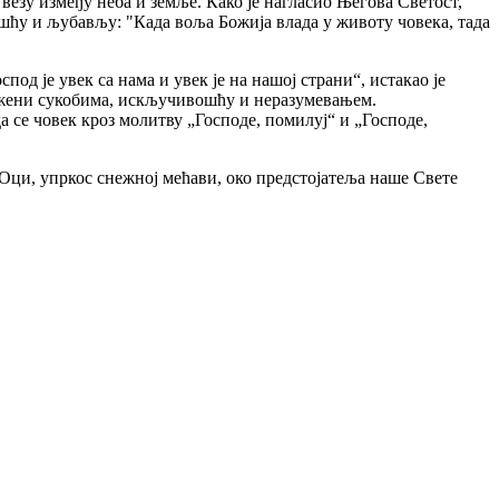
 везу између неба и земље. Како је нагласио Његова Светост,
шћу и љубављу: "Када воља Божија влада у животу човека, тада
под је увек са нама и увек је на нашој страни“, истакао је
ележени сукобима, искључивошћу и неразумевањем.
да се човек кроз молитву „Господе, помилуј“ и „Господе,
 Оци, упркос снежној мећави, око предстојатеља наше Свете