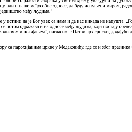
и говорио о радости сабрања у светом храму, указујући на дубоку
рцу, али и наше међусобне односе, да буду испуњени миром, радо
заједништво међу људима."
у истини да је Бог увек са нама и да нас никада не напушта. „Гос
то се потом одражава и на односе међу људима, који постају об
 молитвом и покајањем“, нагласио је Патријарх српски, додајући 
ору са парохијанима цркве у Медаковићу, где се и због празника