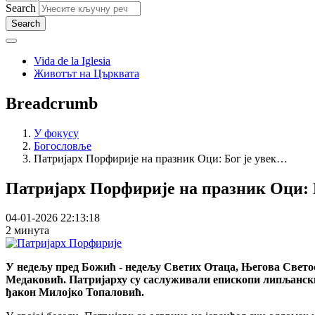
Search
Vida de la Iglesia
Животът на Църквата
Breadcrumb
У фокусу
Богословље
Патријарх Порфирије на празник Оци: Бог је увек…
Патријарх Порфирије на празник Оци: Б
04-01-2026 22:13:18
2 минута
У недељу пред Божић - недељу Светих Отаца, Његова Светос
Медаковић. Патријарху су саслуживали епископи липљански 
ђакон Милојко Топаловић.