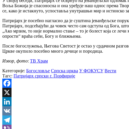
У својој беседи, Патријарх се осврнуо на јеванђељски одломак 
Воља Божија је спасоносна и она уређује наш однос према Тво
се, како је истакнуто, успоставља унутрашњи мир и истинско 
Патријарх је посебно нагласио да је суштина јеванђељске поруке 
Патријарх, подсећајући да човек често сам одступа од Бога, ш
„Ако мрзим, то није нормално стање – то је болест која се лечи
опрости“ враћа себи, Богу и ближњима.
После богослужења, Његова Светост је остао у срдачном разгов
Цркве окупило посебно много дечице и породица.
Извор, фото
:
ТВ Храм
Категорије:
Богословље
Српска црква
У ФОКУСУ
Вести
Тагс:
Патријарх српски г. Порфирије
Facebook
X
LinkedIn
VK