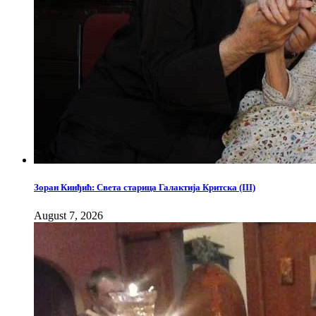
Зоран Кинђић: Света старица Галактија Критска (III)
August 7, 2026