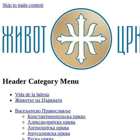
Skip to main content
Header Category Menu
Vida de la Iglesia
Животът на Църквата
Васељенско Православље
Константинопољска црква
Александријска црква
Антиохијска црква
Јерусалимска црква
Руска црква