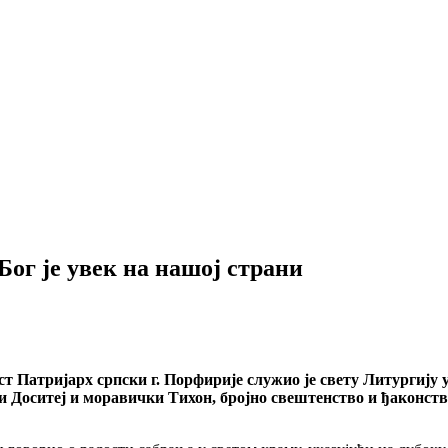
ог је увек на нашој страни
т Патријарх српски г. Порфирије служио је свету Литургију
Доситеј и моравички Тихон, бројно свештенство и ђаконство