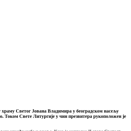
 у храму Светог Јована Владимира у београдском насељу
. Током Свете Литургије у чин презвитера рукоположен је