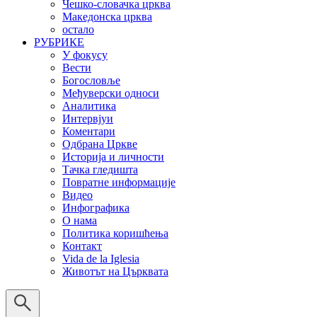
Чешко-словачка црква
Македонска црква
остало
РУБРИКЕ
У фокусу
Вести
Богословље
Међуверски односи
Аналитика
Интервјуи
Коментари
Одбрана Цркве
Историја и личности
Тачка гледишта
Повратне информације
Видео
Инфографика
О нама
Политика коришћења
Контакт
Vida de la Iglesia
Животът на Църквата