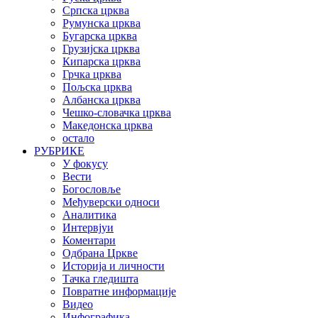
Српска црква
Румунска црква
Бугарска црква
Грузијска црква
Кипарска црква
Грчка црква
Пољска црква
Албанска црква
Чешко-словачка црква
Македонска црква
остало
РУБРИКЕ
У фокусу
Вести
Богословље
Међуверски односи
Аналитика
Интервјуи
Коментари
Одбрана Цркве
Историја и личности
Тачка гледишта
Повратне информације
Видео
Инфографика