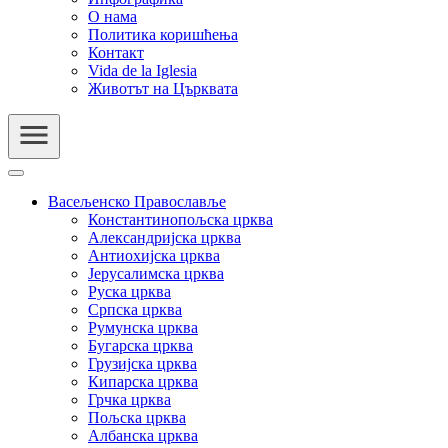
О нама
Политика коришћења
Контакт
Vida de la Iglesia
Животът на Църквата
Васељенско Православље
Константинопољска црква
Александријска црква
Антиохијска црква
Јерусалимска црква
Руска црква
Српска црква
Румунска црква
Бугарска црква
Грузијска црква
Кипарска црква
Грчка црква
Пољска црква
Албанска црква