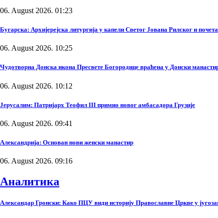
06. August 2026. 01:23
Бугарска: Архијерејска литургија у капели Светог Јована Рилског и поче
06. August 2026. 10:25
Чудотворна Донска икона Пресвете Богородице враћена у Донски манасти
06. August 2026. 10:12
Јерусалим: Патријарх Теофил III примио новог амбасадора Грузије
06. August 2026. 09:41
Александрија: Основан нови женски манастир
06. August 2026. 09:16
Аналитика
Александар Гронски: Како ПЦУ види историју Православне Цркве у југоза