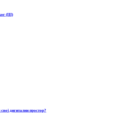
г (III)
 свој дигитални простор?