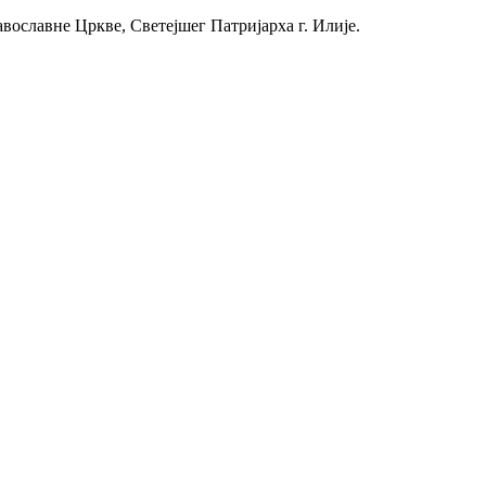
вославне Цркве, Светејшег Патријарха г. Илије.