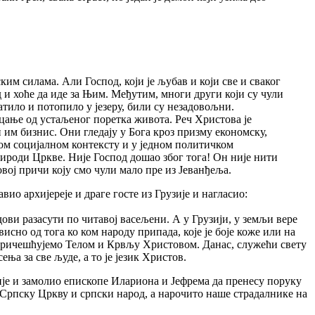
им силама. Али Господ, који је љубав и који све и сваког
д и хоће да иде за Њим. Међутим, многи други који су чули
атило и потопило у језеру, били су незадовољни.
ицање од устаљеног поретка живота. Реч Христова је
 им бизнис. Они гледају у Бога кроз призму економску,
ном социјалном контексту и у једном политичком
ироди Цркве. Није Господ дошао због тога! Он није нити
овој причи коју смо чули мало пре из Јеванђеља.
ио архијереје и драге госте из Грузије и нагласио:
 удови разасути по читавој васељени. А у Грузији, у земљи вере
исно од тога ко ком народу припада, које је боје коже или на
ви причешћујемо Телом и Крвљу Христовом. Данас, служећи свету
а за све људе, а то је језик Христов.
лије и замолио епископе Илариона и Јефрема да пренесу поруку
 Српску Цркву и српски народ, а нарочито наше страдалнике на