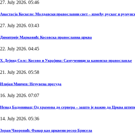
27. July 2026. 05:46
Анастасја Коскело: Молдавски православни свет – између руског и румунско
27. July 2026. 03:43
Димитрије Марковић: Косовска православна црква
22. July 2026. 04:45
Х. Дејвид Солс: Косово и Украјина: Самученици за канонско православље
21. July 2026. 05:58
Илијан Минчев: Нечувена пресуда
16. July 2026. 07:07
Ненад Бадовинац: Од храмова до сервера – зашто је важно да Црква штити
14. July 2026. 05:36
Зоран Чворовић: Фанар као црквени ресор Брисела