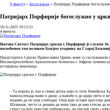
У фокусу
Богословље
Патријарх Порфирије богослужи
Breadcrumb
Патријарх Порфирије богослужио у цркв
16-11-2025 19:13:23
4 минута
Његова Светост Патријарх српски г. Порфирије је служио 16
посвећеном том великом Божјем угоднику на Старој Бежаниј
Предстојатељ Српске Православне Цркве, коме су саслуживали 
Високопреосвећени Архиепископ болински г. Јефрем; тумачио је ду
историјска чињеница:
– Та порука је, као и сваки детаљ који се тиче Јеванђеља Х
важила некада важи и данас, а важиће и до краја света и 
видимо да он није слободан. Онај који остави простора де
Штавише, често се дешава да чини тако да има утисак да и
страст на коју пристаје добровољно, он предаје своју слоб