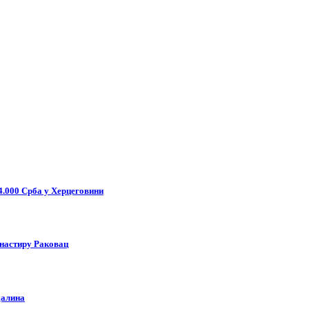
4.000 Срба у Херцеговини
анастиру Раковац
далина