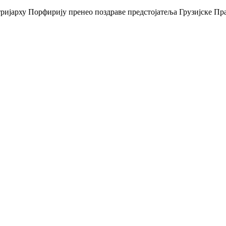
ријарху Порфирију пренео поздраве предстојатеља Грузијске Пра