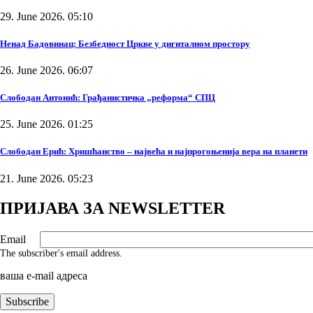
29. June 2026. 05:10
Ненад Бадовинац: Безбедност Цркве у дигиталном простору
26. June 2026. 06:07
Слободан Антонић: Грађанистичка „реформа“ СПЦ
25. June 2026. 01:25
Слободан Ерић: Хришћанство – највећа и најпрогоњенија вера на планети
21. June 2026. 05:23
ПРИЈАВА ЗА NEWSLETTER
Email
The subscriber's email address.
ваша е-mail адреса