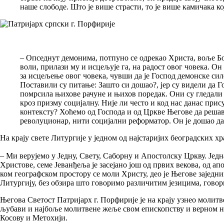
наше слободе. Што је више страсти, то је више камичака к
– Опседнут демонима, потпуно се одрекао Христа, вољe Бож
воли, прилази му и исцељује га, на радост овог човека. Он
за исцељење овог човека, чувши да је Господ демонске силе
Поставили су питање: Зашто си дошао?, јер су видели да Г
помрсила њихове рачуне и њихов поредак. Они су гледали м
кроз призму социјалну. Није ли често и код нас данас при
контексту? Хоћемо од Господа и од Цркве Његове да решав
револуционар, нити социјални реформатор. Он је дошао да п
На крају свете Литургије у једном од најстаријих београдских хр
– Ми верујемо у Једну, Свету, Саборну и Апостолску Цркву. Једна 
Христове, семе Јеванђеља је засејано још од првих векова, од ап
ком географском простору се моли Христу, део је Његове заједн
Литургију, без обзира што говоримо различитим језицима, говори
Његова Светост Патријарх г. Порфирије је на крају узнео молитв
љубави и најбоље молитвене жеље свом епископству и верном на
Косову и Метохији.