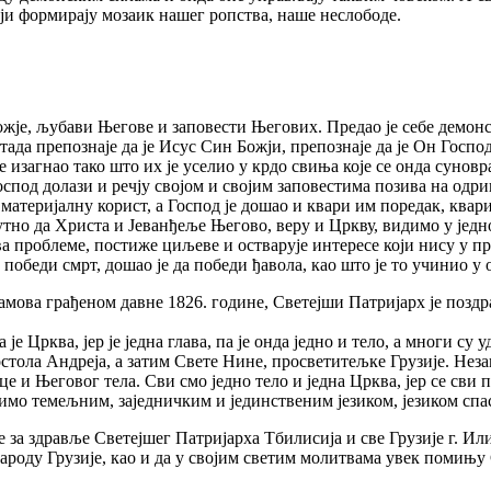
оји формирају мозаик нашег ропства, наше неслободе.
јe, љубави Његове и заповести Његових. Предао је себе демонск
 тада препознаје да је Исус Син Божји, препознаје да је Он Госпо
 изагнао тако што их је уселио у крдо свиња које се онда суновр
оспод долази и речју својом и својим заповестима позива на одр
атеријалну корист, а Господ је дошао и квари им поредак, квари
сутно да Христа и Јеванђеље Његово, веру и Цркву, видимо у јед
а проблеме, постиже циљеве и остварује интересе који нису у пр
обеди смрт, дошао је да победи ђавола, као што је то учинио у 
амова грађеном давне 1826. године, Светејши Патријарх је поздрав
је Црква, јер је једна глава, па је онда једно и тело, а многи су
остола Андреја, а затим Свете Нине, просветитељке Грузије. Незав
ице и Његовог тела. Сви смо једно тело и једна Црква, јер се с
мо темељним, заједничким и јединственим језиком, језиком спасењ
е за здравље Светејшег Патријарха Тбилисија и све Грузије г. И
роду Грузије, као и да у својим светим молитвама увек помињу