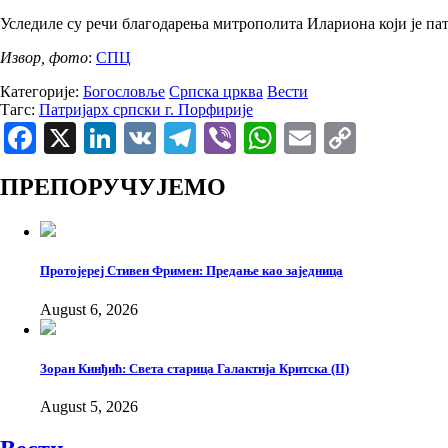
Уследиле су речи благодарења митрополита Илариона који је пат
Извор, фото
:
СПЦ
Категорије:
Богословље
Српска црква
Вести
Тагс:
Патријарх српски г. Порфирије
Facebook
X
LinkedIn
VK
Telegram
Viber
WhatsApp
Email
Copy
Link
ПРЕПОРУЧУЈЕМО
Протојереј Стивен Фримен: Предање као заједница
August 6, 2026
Зоран Кинђић: Света старица Галактија Критска (II)
August 5, 2026