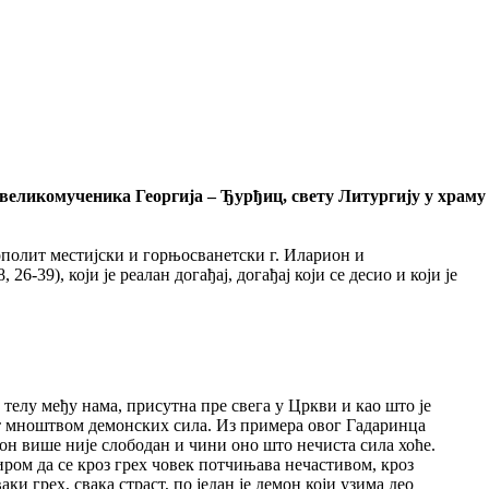
 великомученика Георгија – Ђурђиц, свету Литургију у храму
полит местијски и горњосванетски г. Иларион и
39), који је реалан догађај, догађај који се десио и који је
у телу међу нама, присутна пре свега у Цркви и као што је
нут мноштвом демонских сила. Из примера овог Гадаринца
 он више није слободан и чини оно што нечиста сила хоће.
иром да се кроз грех човек потчињава нечастивом, кроз
и грех, свака страст, по један је демон који узима део