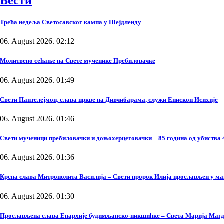
Вести
Трећа недеља Светосавског кампа у Шејдленду
06. August 2026. 02:12
Молитвено сећање на Свете мученике Пребиловачке
06. August 2026. 01:49
Свети Пантелејмон, слава цркве на Дивчибарама, служи Епископ Исихије
06. August 2026. 01:46
Свети мученици пребиловачки и доњохерцеговачки – 85 година од убиства 
06. August 2026. 01:36
Крсна слава Митрополита Василија – Свети пророк Илија прослављен у м
06. August 2026. 01:30
Прослављена слава Епархије будимљанско-никшићке – Света Марија Маг