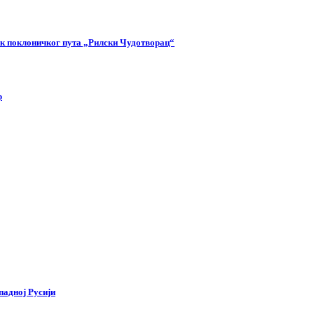
так поклоничког пута „Рилски Чудотворац“
р
падној Русији