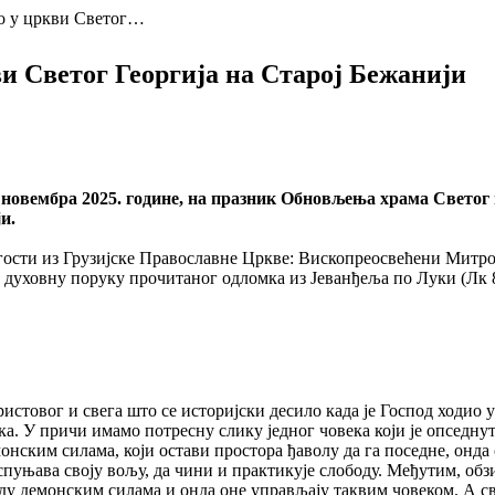
о у цркви Светог…
и Светог Георгија на Старој Бежанији
. новембра 2025. године, на празник Обновљења храма Светог
и.
гости из Грузијске Православне Цркве: Вископреосвећени Митро
ховну поруку прочитаног одломка из Јеванђеља по Луки (Лк 8, 26-
ристовог и свега што се историјски десило када је Господ ходио 
века. У причи имамо потресну слику једног човека који је опсед
монским силама, који остави простора ђаволу да га поседне, онда
спуњава своју вољу, да чини и практикује слободу. Међутим, обз
оду демонским силама и онда оне управљају таквим човеком. А свак