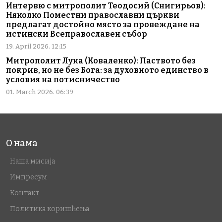
Интервю с митрополит Теодосий (Снигирьов):
Няколко Поместни православни църкви
предлагат достойно място за провеждане на
истински Всеправославен събор
19. April 2026. 12:15
Митрополит Лука (Коваленко): Паството без
покрив, но не без Бога: за духовното единство в
условия на потисничество
01. March 2026. 06:39
О нама
Наша мисија
Импресум
Контакт
Политика коришћења