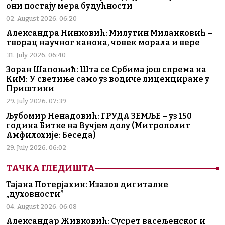
они постају мера будућности
02. August 2026. 06:20
Александра Нинковић: Милутин Миланковић –
творац научног канона, човек морала и вере
31. July 2026. 06:40
Зоран Шапоњић: Шта се Србима још спрема на
КиМ: У светиње само уз водиче лиценциране у
Приштини
29. July 2026. 07:39
Љубомир Ненадовић: ГРУДА ЗЕМЉЕ – уз 150
година Битке на Вучјем долу (Митрополит
Амфилохије: Беседа)
29. July 2026. 06:02
ТАЧКА ГЛЕДИШТА
Тајана Потерјахин: Изазов дигиталне
„духовности”
04. August 2026. 06:08
Александар Живковић: Сусрет васељенског и