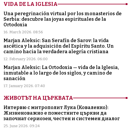
VIDA DE LA IGLESIA
Una peregrinación virtual por los monasterios de
Serbia: descubre las joyas espirituales de la
Ortodoxia
16. March 2026. 08:56
Marjan Aleksic: San Serafín de Sarov: la vida
ascética y la adquisición del Espíritu Santo. Un
camino hacia la verdadera alegría cristiana
12. February 2026. 06:00
Marjan Aleksic: La Ortodoxia — vida de la Iglesia,
inmutable a lo largo de los siglos, y camino de
sanación
17. January 2026. 07:40
ЖИВОТЪТ НА ЦЪРКВАТА
Интервю с митрополит Лука (Коваленко):
Жизненоважно е поместните църкви да
започнат сериозен, честен и системен диалог
25. June 2026. 09:24