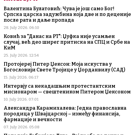
Валентина Булатовић: Чува је још само Бог!
Српска царска задужбина која две и по деценије
после рата и даље пропада
28. July 2026. 06:10
Ковић за "Данас на РТ": Џуфка није усамљен
случај, већ део ширег притиска на СПЦ и Србе на
КиМ
25. July 2026. 12:54
Протојереј Питер Џексон: Моја искуства у
Богословији Свете Тројице у Џорданвилу (САД)
15. July 2026. 06:17
Интервју са некадашњим протестантским
мисионаром — свештеником Питером Џексоном
10. July 2026. 07:01
Александра Карамихалева: Једна православна
породица у Швајцарској – између финансија,
фармације и вечности
07. July 2026. 05:08