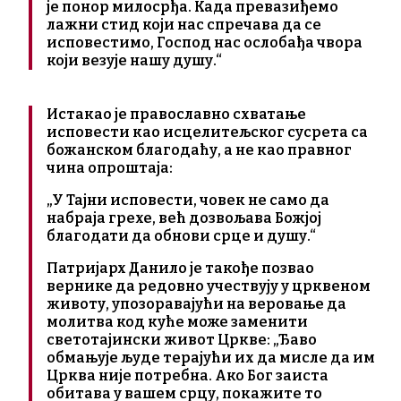
је понор милосрђа. Када превазиђемо
лажни стид који нас спречава да се
исповестимо, Господ нас ослобађа чвора
који везује нашу душу.“
Истакао је православно схватање
исповести као исцелитељског сусрета са
божанском благодаћу, а не као правног
чина опроштаја:
„У Тајни исповести, човек не само да
набраја грехе, већ дозвољава Божјој
благодати да обнови срце и душу.“
Патријарх Данило је такође позвао
вернике да редовно учествују у црквеном
животу, упозоравајући на веровање да
молитва код куће може заменити
светотајински живот Цркве: „Ђаво
обмањује људе терајући их да мисле да им
Црква није потребна. Ако Бог заиста
обитава у вашем срцу, покажите то