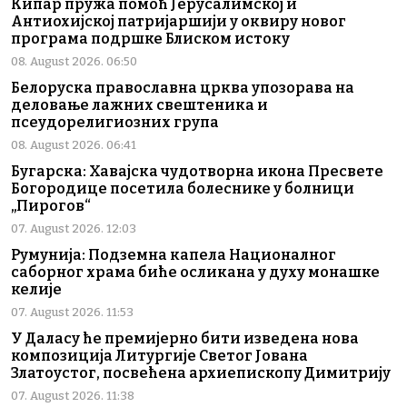
Кипар пружа помоћ Јерусалимској и
Антиохијској патријаршији у оквиру новог
програма подршке Блиском истоку
08. August 2026. 06:50
Белоруска православна црква упозорава на
деловање лажних свештеника и
псеудорелигиозних група
08. August 2026. 06:41
Бугарска: Хавајска чудотворна икона Пресвете
Богородице посетила болеснике у болници
„Пирогов“
07. August 2026. 12:03
Румунија: Подземна капела Националног
саборног храма биће осликана у духу монашке
келије
07. August 2026. 11:53
У Даласу ће премијерно бити изведена нова
композиција Литургије Светог Јована
Златоустог, посвећена архиепископу Димитрију
07. August 2026. 11:38