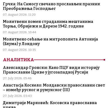
Грчка: На Самосу свечано прослављен празник
Преображења Господњег
07. August 2026. 11:20
Молитвени помен страдалима мештанима
Торња, Обријежи и Дерезе 1942. године
07. August 2026. 10:44
Молитвено сећање на митрополита Антонија
(Блума) у Лондону
07. August 2026. 10:35
АНАЛИТИКА
Александар Гронски: Како ПЦУ види историју
Православне Цркве у југозападној Русији
27. July 2026. 05:46
Анастасја Коскело: Молдавски православни свет
– између руског и румунског (III)
27. July 2026. 03:43
Димитрије Марковић: Косовска православна
црква