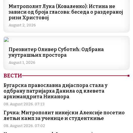
b
dI
a
A
Li
Митрополит Лука (Коваленко): Истина не
зависи од броја гласова: беседа о раздераној
o
n
m
p
n
ризи Христовој
o
p
k
August 2, 2026
k
Презвитер Оливер Суботић: Одбрана
унутрашњих простора
August 1, 2026
ВЕСТИ
Бугарска православна дијаспора стала у
одбрану патријарха Данила од клевета
архимандрита Никанора
08. August 2026. 07:13
Грчка: Митрополит никејски Алексије посетио
летњи камп за ученице и студенткиње
08. August 2026. 07:02