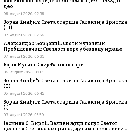
као епископ охридско-битољски (1931–1938), II
део
08. August 2026. 02:58
Зоран Кинђић: Света старица Галактија Критска
(III)
07. August 2026. 07:56
Александар Ђорђевић: Свети мученици
Пребиловачки: Светлост вере у бездану мржње
07. August 2026. 06:33
Бојан Муњин: Свијећа ипак гори
06. August 2026. 09:05
Зоран Кинђић: Света старица Галактија Критска
(II)
05. August 2026. 06:42
Зоран Кинђић: Света старица Галактија Критска
(I)
03. August 2026. 05:59
Јасмина С. Ћирић: Велики људи попут Светог
деспота Стефана не припадају само прошлости –