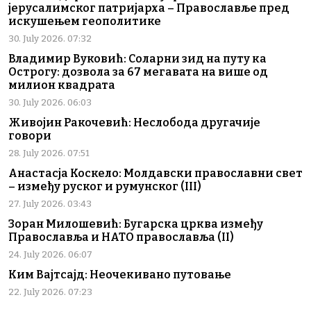
јерусалимског патријарха – Православље пред
искушењем геополитике
30. July 2026. 07:32
Владимир Вуковић: Соларни зид на путу ка
Острогу: дозвола за 67 мегавата на више од
милион квадрата
30. July 2026. 06:03
Живојин Ракочевић: Неслобода другачије
говори
28. July 2026. 07:51
Анастасја Коскело: Молдавски православни свет
– између руског и румунског (III)
27. July 2026. 03:43
Зоран Милошевић: Бугарска црква између
Православља и НАТО православља (II)
24. July 2026. 06:07
Ким Вајтсајд: Неочекивано путовање
22. July 2026. 07:23