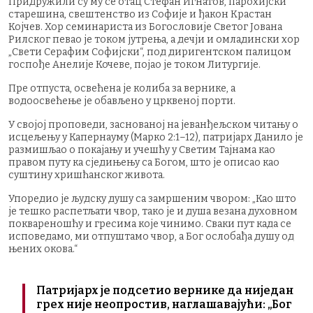
Придружили су му се отац Стефан Игнатов, парохијски
старешина, свештенство из Софије и ђакон Крастан
Којчев. Хор семинариста из Богословије Светог Јована
Рилског певао је током јутрења, а дечји и омладински хор
„Свети Серафим Софијски“, под диригентском палицом
госпође Анелије Кочеве, појао је током Литургије.
Пре отпуста, освећена је колиба за вернике, а
водоосвећење је обављено у црквеној порти.
У својој проповеди, заснованој на јеванђељском читању о
исцељењу у Капернауму (Марко 2:1–12), патријарх Данило је
размишљао о покајању и учешћу у Светим Тајнама као
правом путу ка сједињењу са Богом, што је описао као
суштину хришћанског живота.
Упоредио је људску душу са замршеним чвором: „Као што
је тешко распетљати чвор, тако је и душа везана духовном
поквареношћу и гресима које чинимо. Сваки пут када се
исповедамо, ми отпуштамо чвор, а Бог ослобађа душу од
њених окова.“
Патријарх је подсетио вернике да ниједан
грех није неопростив, наглашавајући: „Бог