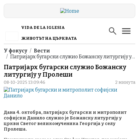
Skip to main content
VIDA DE LA IGLESIA
ЖИВОТЪТ НА ЦЪРКВАТА
Breadcrumb
У фокусу
Вести
Патријарх бугарски служио Божанску литургију у…
Патријарх бугарски служио Божанску
литургију у Пролеши
08-10-2025 13:09:46
2 минута
Дана 4. октобра, патријарх бугарски и митрополит
софијски Данило служио је Божанску литургију у
цркви Светог великомученика Георгија у селу
Пролеша.