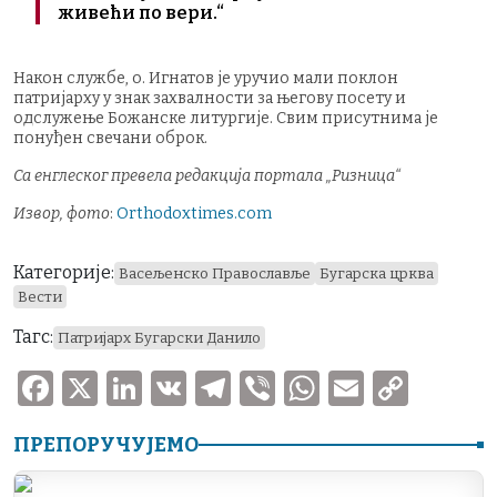
живећи по вери.“
Након службе, о. Игнатов је уручио мали поклон
патријарху у знак захвалности за његову посету и
одслужење Божанске литургије. Свим присутнима је
понуђен свечани оброк.
Са енглеског превела редакција портала „Ризница“
Извор, фото
:
Оrthodoxtimes.com
Категорије:
Васељенско Православље
Бугарска црква
Вести
Тагс:
Патријарх Бугарски Данило
F
X
Li
V
T
V
W
E
C
a
n
K
el
ib
h
m
o
ПРЕПОРУЧУЈЕМО
c
k
e
er
at
ai
p
e
e
gr
s
l
y