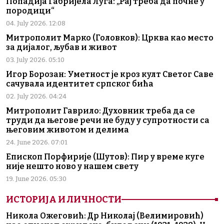
Попадија Габријела Луга: „Рај треба да почне у
породици“
04. July 2026. 12:08
Митрополит Марко (Головков): Црква као место
за дијалог, љубав и живот
03. July 2026. 05:10
Игор Борозан: Уметност је кроз култ Светог Саве
сачувала идентитет српског бића
02. July 2026. 04:24
Митрополит Гаврило: Духовник треба да се
труди да његове речи не буду у супротности са
његовим животом и делима
24. June 2026. 07:01
Епископ Порфирије (Шутов): Пир у време куге
није нешто ново у нашем свету
19. June 2026. 05:30
ИСТОРИЈА И ЛИЧНОСТИ
Никола Ожеговић: Др Николај (Велимировић)