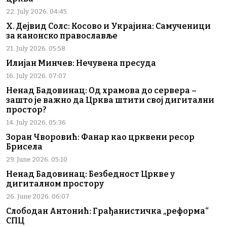
22. July 2026. 04:45
Х. Дејвид Солс: Косово и Украјина: Самученици
за канонско православље
21. July 2026. 05:58
Илијан Минчев: Нечувена пресуда
16. July 2026. 07:07
Ненад Бадовинац: Од храмова до сервера –
зашто је важно да Црква штити свој дигитални
простор?
14. July 2026. 05:36
Зоран Чворовић: Фанар као црквени ресор
Брисела
29. June 2026. 05:10
Ненад Бадовинац: Безбедност Цркве у
дигиталном простору
26. June 2026. 06:07
Слободан Антонић: Грађанистичка „реформа“
СПЦ