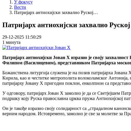
У фокусу
Вести
Патријарх антиохијски захвалио Руској…
Патријарх антиохијски захвалио Руско
29-12-2025 11:50:29
1 минута
Патријарх антиохијски Јован X изразио је своју захвалнос
Филипом (Василицевим), представником Патријарха московс
Божанствена литургија служена је на позив патријарха Јована 
Кирила, као и честитке митрополита волоколамског Антонија,
патријарху Јовану X пригодни поклон, енколпион са представ
У одговору, патријарх Јован X замолио је да се Светјејшем Па
подршку коју Руска православна црква пружа Антиохијској пат
Он је такође изразио своју солидарност са „страдалном кано
верним народом. Истовремено, замолио је све за молитве за Пр