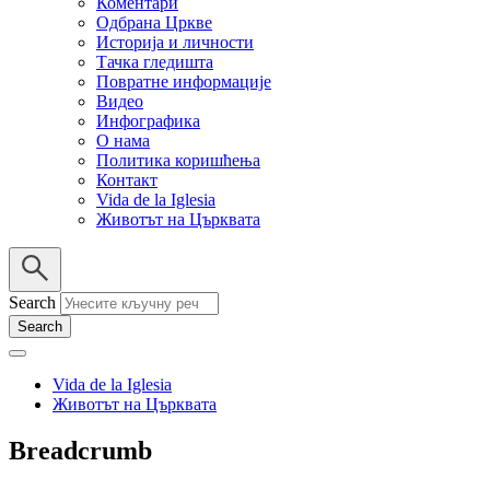
Коментари
Одбрана Цркве
Историја и личности
Тачка гледишта
Повратне информације
Видео
Инфографика
О нама
Политика коришћења
Контакт
Vida de la Iglesia
Животът на Църквата
Search
Vida de la Iglesia
Животът на Църквата
Breadcrumb