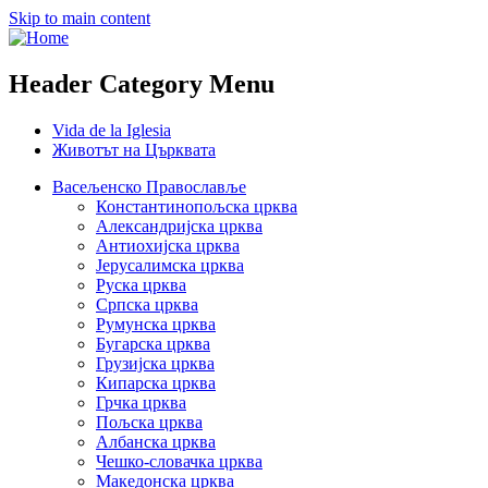
Skip to main content
Header Category Menu
Vida de la Iglesia
Животът на Църквата
Васељенско Православље
Константинопољска црква
Александријска црква
Антиохијска црква
Јерусалимска црква
Руска црква
Српска црква
Румунска црква
Бугарска црква
Грузијска црква
Кипарска црква
Грчка црква
Пољска црква
Албанска црква
Чешко-словачка црква
Македонска црква