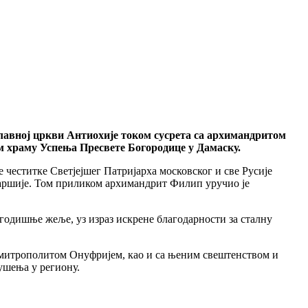
славној цркви Антиохије током сусрета са архимандритом
м храму Успења Пресвете Богородице у Дамаску.
 честитке Светјејшег Патријарха московског и све Русије
јаршије. Том приликом архимандрит Филип уручио је
огодишње жеље, уз израз искрене благодарности за сталну
, митрополитом Онуфријем, као и са њеним свештенством и
ушења у региону.