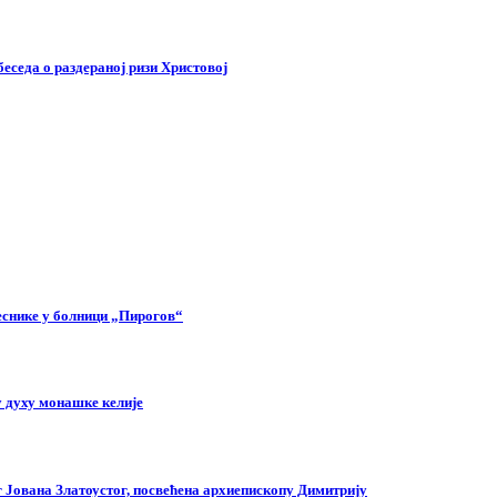
беседа о раздераној ризи Христовој
еснике у болници „Пирогов“
 духу монашке келије
г Јована Златоустог, посвећена архиепископу Димитрију