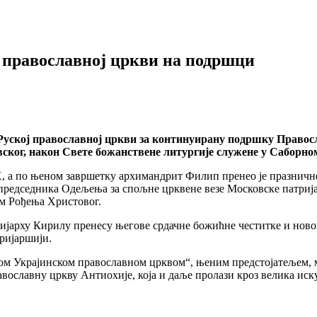
ј православној цркви на подршци
т Руској православној цркви за континуирану подршку Право
ког, након Свете божанствене литургије служене у Саборно
X, а по њеном завршетку архимандрит Филип пренео је празничне
 председника Одељења за спољне црквене везе Московске патри
ом Рођења Христовог.
тријарху Кирилу пренесу његове срдачне божићне честитке и нов
ријаршији.
нском Украјинском православном црквом“, њеним предстојатељем
авославну цркву Антиохије, која и даље пролази кроз велика иск