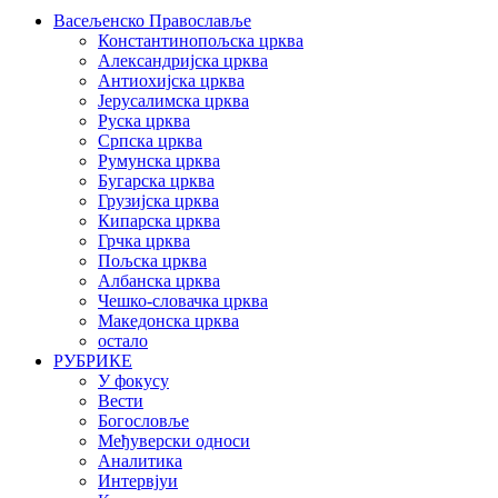
Васељенско Православље
Константинопољска црква
Александријска црква
Антиохијска црква
Јерусалимска црква
Руска црква
Српска црква
Румунска црква
Бугарска црква
Грузијска црква
Кипарска црква
Грчка црква
Пољска црква
Албанска црква
Чешко-словачка црква
Македонска црква
остало
РУБРИКЕ
У фокусу
Вести
Богословље
Међуверски односи
Аналитика
Интервјуи