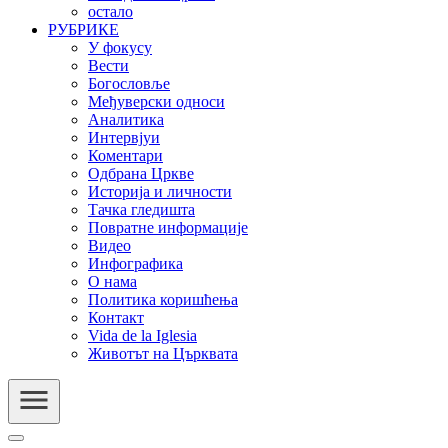
остало
РУБРИКЕ
У фокусу
Вести
Богословље
Међуверски односи
Аналитика
Интервјуи
Коментари
Одбрана Цркве
Историја и личности
Тачка гледишта
Повратне информације
Видео
Инфографика
О нама
Политика коришћења
Контакт
Vida de la Iglesia
Животът на Църквата