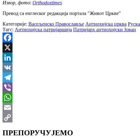
Извор, фото
:
Orthodoxtimes
Превод са енглеског редакција портала "Живот Цркве"
Категорије:
Васељенско Православље
Антиохијска црква
Руска
Тагс:
Антиохијска патријаршија
Патријарх антиохијски Јован
Facebook
X
LinkedIn
VK
Telegram
Viber
WhatsApp
Email
Copy
ПРЕПОРУЧУЈЕМО
Link