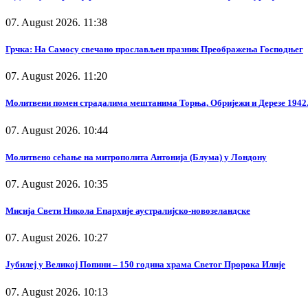
07. August 2026. 11:38
Грчка: На Самосу свечано прослављен празник Преображења Господњег
07. August 2026. 11:20
Молитвени помен страдалима мештанима Торња, Обријежи и Дерезе 1942.
07. August 2026. 10:44
Молитвено сећање на митрополита Антонија (Блума) у Лондону
07. August 2026. 10:35
Мисија Свети Никола Епархије аустралијско-новозеландске
07. August 2026. 10:27
Јубилеј у Великој Попини – 150 година храма Светог Пророка Илије
07. August 2026. 10:13