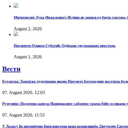
Митрополит Лука (Коваленко): Истина не зависи од броја гласова: 
August 2, 2026
Презвитер Оливер Суботић: Одбрана унутрашњих простора
August 1, 2026
Вести
Бугарска: Хавајска чудотворна икона Пресвете Богородице посетила бол
07. August 2026. 12:03
Румунија: Подземна капела Националног саборног храма биће осликана у
07. August 2026. 11:53
У Даласу ће премијерно бити изведена нова композиција Литургије Свето