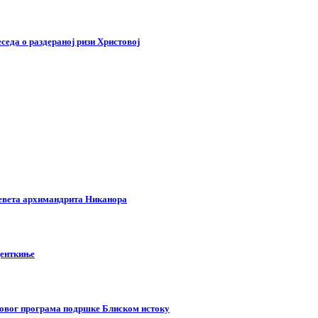
седа о раздераној ризи Христовој
левета архимандрита Никанора
денткиње
новог програма подршке Блиском истоку