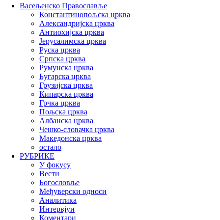
Васељенско Православље
Константинопољска црква
Александријска црква
Антиохијска црква
Јерусалимска црква
Руска црква
Српска црква
Румунска црква
Бугарска црква
Грузијска црква
Кипарска црква
Грчка црква
Пољска црква
Албанска црква
Чешко-словачка црква
Македонска црква
остало
РУБРИКЕ
У фокусу
Вести
Богословље
Међуверски односи
Аналитика
Интервјуи
Коментари