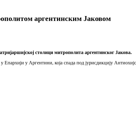
трополитом аргентинским Јаковом
Патријаршијској столици митрополита аргентинског Јакова.
и у Епархији у Аргентини, која спада под јурисдикцију Антиохиј