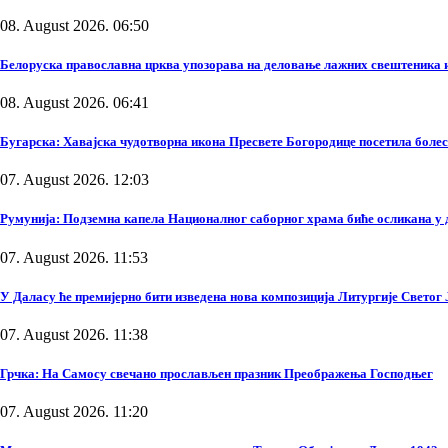
08. August 2026. 06:50
Белоруска православна црква упозорава на деловање лажних свештеника и
08. August 2026. 06:41
Бугарска: Хавајска чудотворна икона Пресвете Богородице посетила боле
07. August 2026. 12:03
Румунија: Подземна капела Националног саборног храма биће осликана у 
07. August 2026. 11:53
У Даласу ће премијерно бити изведена нова композиција Литургије Светог
07. August 2026. 11:38
Грчка: На Самосу свечано прослављен празник Преображења Господњег
07. August 2026. 11:20