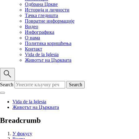
Одбрана Цркве
Историја и личности
Тачка гледишта
Повратне информације
Видео
Инфографика
О нама
Политика коришћења
Контакт
Vida de la Iglesia
Животът на Църквата
Search
Vida de la Iglesia
Животът на Църквата
Breadcrumb
У фокусу