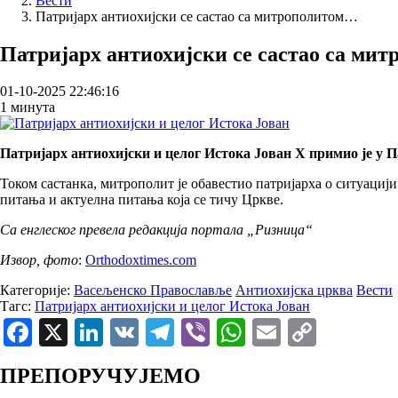
Вести
Патријарх антиохијски се састао са митрополитом…
Патријарх антиохијски се састао са ми
01-10-2025 22:46:16
1 минута
Патријарх антиохијски и целог Истока Јован X примио је у 
Током састанка, митрополит је обавестио патријарха о ситуациј
питања и актуелна питања која се тичу Цркве.
Са енглеског превела редакција портала „Ризница“
Извор, фото
:
Оrthodoxtimes.com
Категорије:
Васељенско Православље
Антиохијска црква
Вести
Тагс:
Патријарх антиохијски и целог Истока Јован
Facebook
X
LinkedIn
VK
Telegram
Viber
WhatsApp
Email
Copy
Link
ПРЕПОРУЧУЈЕМО