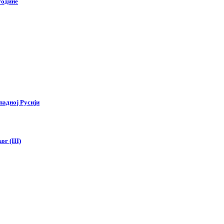
године
падној Русији
г (III)