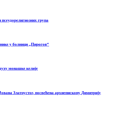
 псеудорелигиозних група
снике у болници „Пирогов“
духу монашке келије
 Јована Златоустог, посвећена архиепископу Димитрију