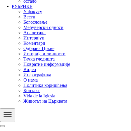
остало
РУБРИКЕ
У фокусу
Вести
Богословље
Међуверски односи
Аналитика
Интервјуи
Коментари
Одбрана Цркве
Историја и личности
Тачка гледишта
Повратне информације
Видео
Инфографика
О нама
Политика коришћења
Контакт
Vida de la Iglesia
Животът на Църквата