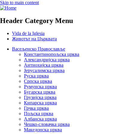
Skip to main content
Header Category Menu
Vida de la Iglesia
Животът на Църквата
Васељенско Православље
Константинопољска црква
Александријска црква
Антиохијска црква
Јерусалимска црква
Руска црква
Српска црква
Румунска црква
Бугарска црква
Грузијска црква
Кипарска црква
Грчка црква
Пољска црква
Албанска црква
Чешко-словачка црква
Македонска црква