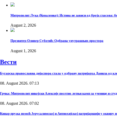
Митрополит Лука (Коваленко): Истина не зависи од броја гласова: бе
August 2, 2026
Презвитер Оливер Суботић: Одбрана унутрашњих простора
August 1, 2026
Вести
Бугарска православна дијаспора стала у одбрану патријарха Данила од к
08. August 2026. 07:13
Грчка: Митрополит никејски Алексије посетио летњи камп за ученице и сту
08. August 2026. 07:02
Кипар пружа помоћ Јерусалимској и Антиохијској патријаршији у оквиру 