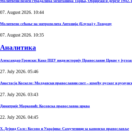
Молитвени помен страдалима мештанима Торња, Обријежи и Дерезе 1942. 
07. August 2026. 10:44
Молитвено сећање на митрополита Антонија (Блума) у Лондону
07. August 2026. 10:35
Аналитика
Александар Гронски: Како ПЦУ види историју Православне Цркве у југоза
27. July 2026. 05:46
Анастасја Коскело: Молдавски православни свет – између руског и румунско
27. July 2026. 03:43
Димитрије Марковић: Косовска православна црква
22. July 2026. 04:45
Х. Дејвид Солс: Косово и Украјина: Самученици за канонско православље