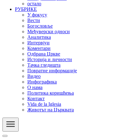
остало
РУБРИКЕ
У фокусу
Вести
Богословље
Међуверски односи
Аналитика
Интервјуи
Коментари
Одбрана Цркве
Историја и личности
Тачка гледишта
Повратне информације
Видео
Инфографика
О нама
Политика коришћења
Контакт
Vida de la Iglesia
Животът на Църквата