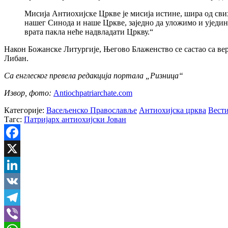
Мисија Антиохијске Цркве је мисија истине, шира од сви
нашег Синода и наше Цркве, заједно да уложимо и уједини
врата пакла неће надвладати Цркву.“
Након Божанске Литургије, Његово Блаженство се састао са вер
Либан.
Са енглеског превела редакција портала „Ризница“
Извор, фото:
Antiochpatriarchate.com
Категорије:
Васељенско Православље
Антиохијска црква
Вест
Тагс:
Патријарх антиохијски Јован
Facebook
X
LinkedIn
VK
Telegram