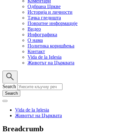
Коментари
Одбрана Цркве
Историја и личности
Тачка гледишта
Повратне информације
Видео
Инфографика
О нама
Политика коришћења
Контакт
Vida de la Iglesia
Животът на Църквата
Search
Vida de la Iglesia
Животът на Църквата
Breadcrumb