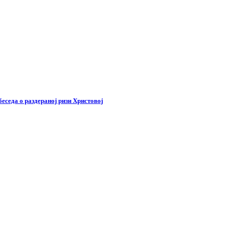
беседа о раздераној ризи Христовој