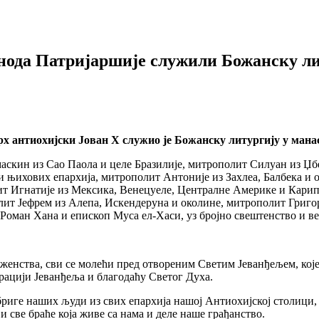
инода Патријаршије служили Божанску л
јарх антиохијски Јован X служио је Божанску литургију у ма
аскин из Сао Паола и целе Бразилије, митрополит Силуан из Џб
 и њихових епархија, митрополит Антоније из Захлеа, Балбека и
т Игнатије из Мексика, Венецуеле, Централне Америке и Карипс
лит Јефрем из Алепа, Искендеруна и околине, митрополит Григор
Роман Хана и епископ Муса ел-Хаси, уз бројно свештенство и ве
нства, сви се молећи пред отвореним Светим Јеванђељем, које с
рацији Јеванђеља и благодаћу Светог Духа.
риге наших људи из свих епархија нашој Антиохијској столици,
 све браће која живе са нама и деле наше грађанство.