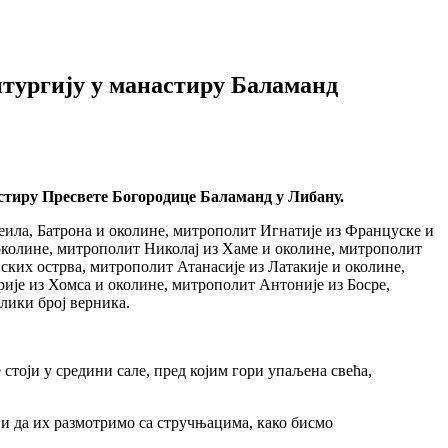
итургију у манастиру Баламанд
настиру Пресвете Богородице Баламанд у Либану.
еила, Батрона и околине, митрополит Игнатије из Француске и
 околине, митрополит Николај из Хаме и околине, митрополит
ких острва, митрополит Атанасије из Латакије и околине,
ије из Хомса и околине, митрополит Антоније из Босре,
лики број верника.
тоји у средини сале, пред којим гори упаљена свећа,
 и да их размотримо са стручњацима, како бисмо