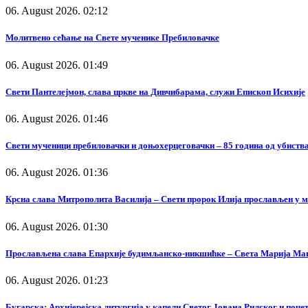
06. August 2026. 02:12
Молитвено сећање на Свете мученике Пребиловачке
06. August 2026. 01:49
Свети Пантелејмон, слава цркве на Дивчибарама, служи Епископ Исихије
06. August 2026. 01:46
Свети мученици пребиловачки и доњохерцеговачки – 85 година од убиства
06. August 2026. 01:36
Крсна слава Митрополита Василија – Свети пророк Илија прослављен у 
06. August 2026. 01:30
Прослављена слава Епархије будимљанско-никшићке – Света Марија Ма
06. August 2026. 01:23
Бугарска: Архијерејска литургија у капели Светог Јована Рилског и поч