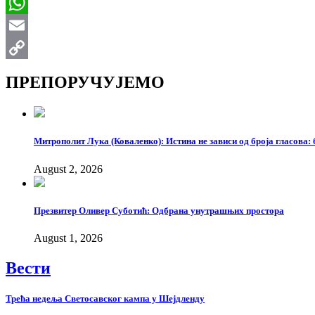
Viber
WhatsApp
Email
Copy
ПРЕПОРУЧУЈЕМО
Link
Митрополит Лука (Коваленко): Истина не зависи од броја гласова: 
August 2, 2026
Презвитер Оливер Суботић: Одбрана унутрашњих простора
August 1, 2026
Вести
Трећа недеља Светосавског кампа у Шејдленду