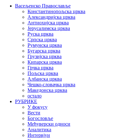
Васељенско Православље
Константинопољска црква
Александријска црква
Антиохијска црква
Јерусалимска црква
Руска црква
Српска црква
Румунска црква
Бугарска црква
Грузијска црква
Кипарска црква
Грчка црква
Пољска црква
Албанска црква
Чешко-словачка црква
Македонска црква
остало
РУБРИКЕ
У фокусу
Вести
Богословље
Међуверски односи
Аналитика
Интервјуи