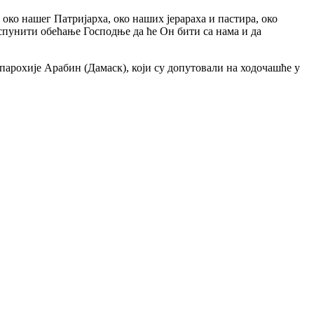
око нашег Патријарха, око наших јерараха и пастира, око
испунити обећање Господње да ће Он бити са нама и да
парохије Арабин (Дамаск), који су допутовали на ходочашће у