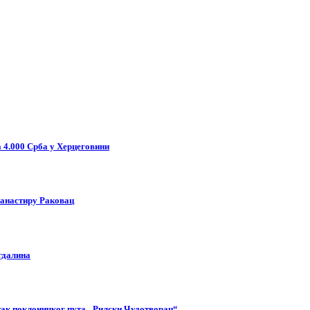
 4.000 Срба у Херцеговини
манастиру Раковац
гдалина
етак поклоничког пута „Рилски Чудотворац“