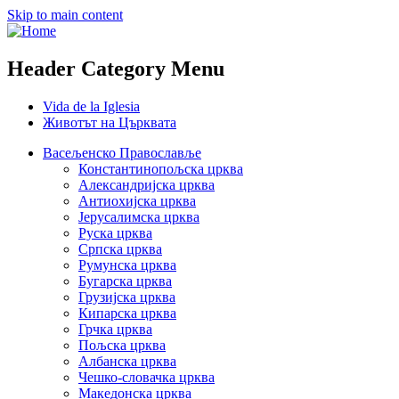
Skip to main content
Header Category Menu
Vida de la Iglesia
Животът на Църквата
Васељенско Православље
Константинопољска црква
Александријска црква
Антиохијска црква
Јерусалимска црква
Руска црква
Српска црква
Румунска црква
Бугарска црква
Грузијска црква
Кипарска црква
Грчка црква
Пољска црква
Албанска црква
Чешко-словачка црква
Македонска црква