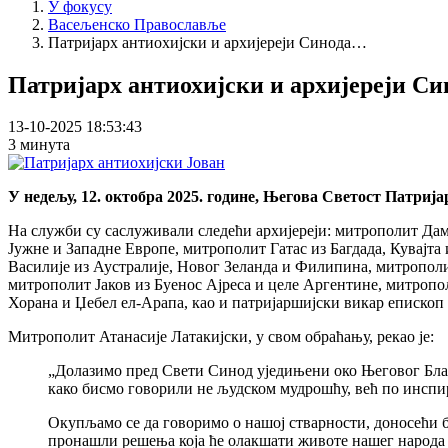
У фокусу
Васељенско Православље
Патријарх антиохијски и архијереји Синода…
Патријарх антиохијски и архијереји С
13-10-2025 18:53:43
3 минута
У недељу, 12. октобра 2025. године, Његова Светост Патри
На служби су саслуживали следећи архијереји: митрополит Дам
Јужне и Западне Европе, митрополит Гатас из Багдада, Кувајта
Василије из Аустралије, Новог Зеланда и Филипина, митрополи
митрополит Јаков из Буенос Ајреса и целе Аргентине, митропо
Хорана и Џебел ел-Арапа, као и патријаршијски викар епископ 
Митрополит Атанасије Латакијски, у свом обраћању, рекао је:
„Долазимо пред Свети Синод уједињени око Његовог Блаже
како бисмо говорили не људском мудрошћу, већ по инспи
Окупљамо се да говоримо о нашој стварности, доносећи б
пронашли решења која ће олакшати животе нашег народа и