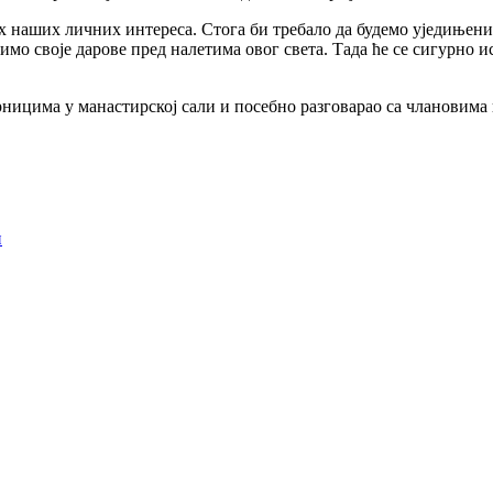
х наших личних интереса. Стога би требало да будемо уједињени 
мо своје дарове пред налетима овог света. Тада ће се сигурно 
ницима у манастирској сали и посебно разговарао са члановима 
и