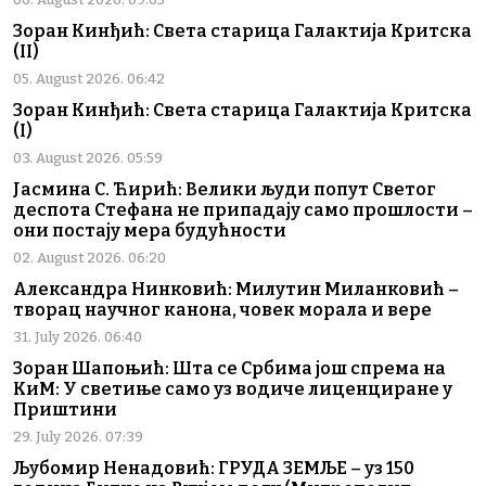
Зоран Кинђић: Света старица Галактија Критска
(II)
05. August 2026. 06:42
Зоран Кинђић: Света старица Галактија Критска
(I)
03. August 2026. 05:59
Јасмина С. Ћирић: Велики људи попут Светог
деспота Стефана не припадају само прошлости –
они постају мера будућности
02. August 2026. 06:20
Александра Нинковић: Милутин Миланковић –
творац научног канона, човек морала и вере
31. July 2026. 06:40
Зоран Шапоњић: Шта се Србима још спрема на
КиМ: У светиње само уз водиче лиценциране у
Приштини
29. July 2026. 07:39
Љубомир Ненадовић: ГРУДА ЗЕМЉЕ – уз 150