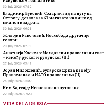
искушењем геополитике
30. July 2026. 07:32
Владимир Вуковић: Соларни зид на путу ка
Острогу: дозвола за 67 мегавата на више од
милион квадрата
30. July 2026. 06:03
Живојин Ракочевић: Неслобода другачије
говори
28. July 2026. 07:51
Анастасја Коскело: Молдавски православни свет
– између руског и румунског (III)
27. July 2026. 03:43
Зоран Милошевић: Бугарска црква између
Православља и НАТО православља (II)
24. July 2026. 06:07
Ким Вајтсајд: Неочекивано путовање
22. July 2026. 07:23
VIDA DE LA IGLESIA