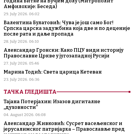
година Битке на Вучјем долу (Митрополит
Амфилохије: Беседа)
29. July 2026. 06:02
Валентина Булатовић: Чува је још само Бог!
Српска царска задужбина која две и по деценије
после рата и даље пропада
28. July 2026. 06:10
Александар Гронски: Како ПЦУ види историју
Православне Цркве у југозападној Русији
27. July 2026. 05:46
Марина Тодић: Света царица Кетеван
23. July 2026. 06:36
ТАЧКА ГЛЕДИШТА
Тајана Потерјахин: Изазов дигиталне
„духовности”
04. August 2026. 06:08
Александар Живковић: Сусрет васељенског и
јерусалимског патријарха – Православље пред