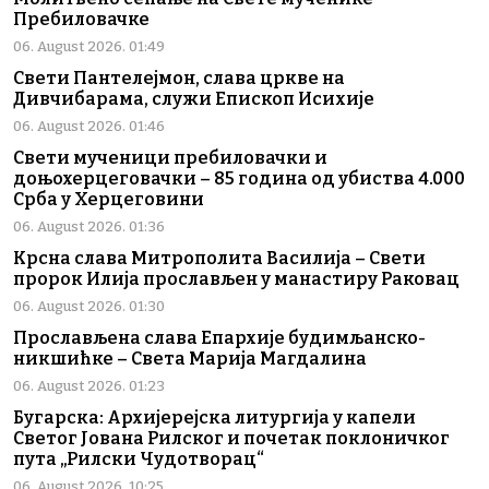
Пребиловачке
06. August 2026. 01:49
Свети Пантелејмон, слава цркве на
Дивчибарама, служи Епископ Исихије
06. August 2026. 01:46
Свети мученици пребиловачки и
доњохерцеговачки – 85 година од убиства 4.000
Срба у Херцеговини
06. August 2026. 01:36
Крсна слава Митрополита Василија – Свети
пророк Илија прослављен у манастиру Раковац
06. August 2026. 01:30
Прослављена слава Епархије будимљанско-
никшићке – Света Марија Магдалина
06. August 2026. 01:23
Бугарска: Архијерејска литургија у капели
Светог Јована Рилског и почетак поклоничког
пута „Рилски Чудотворац“
06. August 2026. 10:25