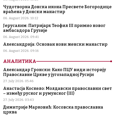
Чудотворна Донска икона Пресвете Богородице
враћена у Донски манастир
06. August 2026. 10:12
Јерусалим: Патријарх Теофил III примио новог
амбасадора Грузије
06. August 2026. 09:41
Александрија: Основан нови женски манастир
06. August 2026. 09:16
АНАЛИТИКА
Александар Гронски: Како ПЦУ види историју
Православне Цркве у југозападној Русији
27. July 2026. 05:46
Анастасја Коскело: Молдавски православни свет
– између руског и румунског (III)
27. July 2026. 03:43
Димитрије Марковић: Косовска православна
црква