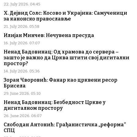
22. July 2026. 04:45
Х. Дејвид Солс: Косово и Украјина: Самученици
за канонско православље
21. July 2026. 05:58
Илијан Минчев: Нечувена пресуда
16. July 2026. 07:07
Ненад Бадовинац: Од храмова до сервера –
зашто је важно да Црква штити свој дигитални
простор?
14. July 2026. 05:36
Зоран Чворовић: Фанар као црквени ресор
Брисела
29. June 2026. 05:10
Ненад Бадовинац: Безбедност Цркве у
дигиталном простору
26. June 2026. 06:07
Слободан Антонић: Грађанистичка „реформа“
СПЦ