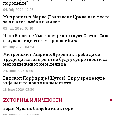
породици“
04. July 2026. 12:08
Митрополит Марко (Головков): Црква као место
за дијалог, љубав и живот
03. July 2026. 05:10
Игор Борозан: Уметност је кроз култ Светог Саве
сачувала идентитет српског бића
02. July 2026. 04:24
Митрополит Гаврило: Духовник треба да се
труди да његове речи не буду у супротности са
његовим животом и делима
24. June 2026. 07:01
Епископ Порфирије (Шутов): Пир у време куге
није нешто ново у нашем свету
19. June 2026. 05:30
ИСТОРИЈА И ЛИЧНОСТИ
Бојан Муњин: Свијећа ипак гори
06. August 2026. 09:05