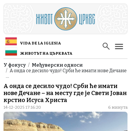
Skip to main content
VIDA DE LA IGLESIA
ЖИВОТЪТ НА ЦЪРКВАТА
Breadcrumb
У фокусу
Међуверски односи
А онда се десило чудо! Срби ће имати нове Дечане
…
А онда се десило чудо! Срби ће имати
нове Дечане – на месту где је Свети Јован
крстио Исуса Христа
14-12-2025 17:16:20
6 минута