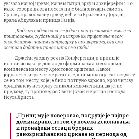
указала нашој цркви, нашем патријарху и архијерејима. То,
каже, говори да ова посета није била значајна само за
Српску православну цркву, већ и за Краљевину Јордан,
краља Абдулаха и принца Газија.
„Кад смо видели како се један принц исламске земље са
поштовањем, љубазношћу и искреним пријатељством
опходи према нашем патријарху и архијерејима, сви смо
осетили додатни понос што смо Срби."
Држећи уводну реч на Конференцији принц је
испричао како је дошло до формирања археолошког
комплекса на месту Христовог крштења. Након
јорданско-израелског рата од једног монаха је сазнао да су
се на том месту, које је било потпуно зарасло, кроз читаву
хришћанску историју сливали ходочасници, да је, по
предању, ту проповедао Свети Јован и крстио Господа
Исуса Христа.
„Принц му је поверовао, подручје је најпре
деминирано, потом су почела ископавања
и пронађени остаци бројних
ранохришћанских цркава из периода од