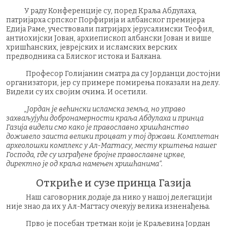
У раду Конференције су, поред Краља Абдулаха,
патријарха српског Порфирија и албанског премијера
Едија Раме, учествовали патријарх јерусалимски Теофил,
антиохијски Јован, архиепископ албански Јован и више
хришћанских, јеврејских и исламских верских
предводника са Блиског истока и Балкана.
Професор Голијанин сматра да су Јорданци достојни
организатори, јер су примере помирења показали на делу.
Видели су их својим очима. И осетили.
„Јордан је већински исламска земља, но управо
захваљујући добронамерности краља Абдулаха и принца
Газија видели смо како је православно хришћанство
доживело заиста велики процват у тој држави. Комплетан
археолошки комплекс у Ал-Магтасу, месту крштења нашег
Господа, где су изграђене бројне православне цркве,
директно је од краља намењен хришћанима“.
Откриће и сузе принца Газија
Наш саговорник додаје да нико у нашој делегацији
није знао да их у Ал-Магтасу очекују велика изненађења.
Прво је посебан третман који је Краљевина Јордан