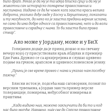
било драго. Рекао је да му је та идеја блиска срцу и да му је
животни сан историјско помирење православних и
муслимана. Надамо се да ће човек кога заиста краси велика
доброта, уколико дође овде у Босну и Херцеговину, показати
и ту могућност, да неко ко је заиста предани верник ислама,
не само да има добре односе са православнима, него и да воли
православне и сарадњу с њима. То би заиста била права
ствар“.
Ако може у Јордану, може и у БиХ
Голијанин додаје да је принц дошао и на свечану
вечеру којој су присуствовали краљ Абдулах и премијер
Еди Рама. Дружио се са архијерејима и слушао црквено
појање на грчком, арапском и црквенословенском језику.
„Принц је све време провео с нама и указао нам посебну
пажњу.“
Блиски исток је, подсећа наш саговорник, познат по
верским трвењима, а Јордан заиста пример верске
толеранције, помирења, међусобног измирења и
праштања:
„Када видимо њих, можемо закључити да би то и код
нас било могуће. Наравно, није све до Српске православне