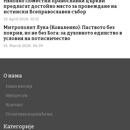
Няколко Поместни православни църкви
предлагат достойно място за провеждане на
истински Всеправославен събор
19. April 2026. 12:15
Митрополит Лука (Коваленко): Паството без
покрив, но не без Бога: за духовното единство в
условия на потисничество
01. March 2026. 06:39
О нама
Наша мисија
Импресум
Контакт
Политика коришћења
Категорије