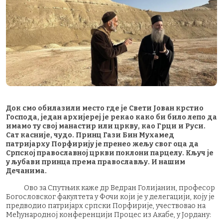
Док смо обилазили место где је Свети Јован крстио
Господа, један архијереј је рекао како би било лепо да
имамо ту свој манастир или цркву, као Грци и Руси.
Сат касније, чудо. Принц Гази Бин Мухамед
патријарху Порфирију је пренео жељу свог оца да
Српској православној цркви поклони парцелу. Кључ је
у љубави принца према православљу. И нашим
Дечанима.
Ово за Спутњик каже др Ведран Голијанин, професор
Богословског факултета у Фочи који је у делегацији, коју је
предводио патријарх српски Порфирије, учествовао на
Међународној конференцији Процес из Акабе, у Јордану: