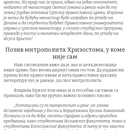
арапски. На крају нас је принц одвео на један локалитет,
недалеко од манастира Светог Јована и рекао нам да ту
земљу Јордан поклања Српској православној цркви. Изразио
је жељу да будући манастир буде изграђен по угледу на
Дечане и да студенти будућег Православног универзитета
управо у српском манастиру, у склопу студијског програма,
проводе у посту и молитви четрдесет дана, по угледу на
Исуса Христа“.
Позив митрополита Хризостома, у коме
није сам
Наш саговорник каже да је, као и цела делегација
наше цркве, био веома дирнут овим гестом. Да јордански
принц воли православље и чита православну духовну
литературу чуо је раније, од свог митрополита.
Владика Хризостом имао је и посебан састанак са
принцом, како би му уручио важно позивно писмо:
„Потписали су га митрополит и реис-ул-улема
Исламске заједнице у Босни и Херцеговини Хусеин Кавазовић.
Позвали су га да дође, посети Сарајево и одржи пригодна
предавања, како студентима Исламског факултета, тако и
студентима Богословског факултета. И њему је то заиста