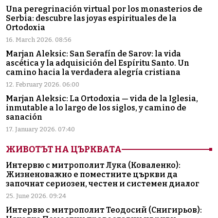
Una peregrinación virtual por los monasterios de
Serbia: descubre las joyas espirituales de la
Ortodoxia
16. March 2026. 08:56
Marjan Aleksic: San Serafín de Sarov: la vida
ascética y la adquisición del Espíritu Santo. Un
camino hacia la verdadera alegría cristiana
12. February 2026. 06:00
Marjan Aleksic: La Ortodoxia — vida de la Iglesia,
inmutable a lo largo de los siglos, y camino de
sanación
17. January 2026. 07:40
ЖИВОТЪТ НА ЦЪРКВАТА
Интервю с митрополит Лука (Коваленко):
Жизненоважно е поместните църкви да
започнат сериозен, честен и системен диалог
25. June 2026. 09:24
Интервю с митрополит Теодосий (Снигирьов):