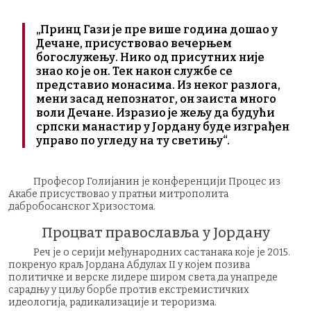
„Принц Гази је пре више година дошао у
Дечане, присуствовао вечерњем
богослужењу. Нико од присутних није
знао ко је он. Тек након службе се
представио монасима. Из неког разлога,
мени засад непознатог, он заиста много
воли Дечане. Изразио је жељу да будући
српски манастир у Јордану буде изграђен
управо по угледу на ту светињу“.
Професор Голијанин је конференцији Процес из
Акабе присуствовао у пратњи митрополита
дабробосанског Хризостома.
Процват православља у Јордану
Реч је о серији међународних састанака које је 2015.
покренуо краљ Јордана Абдулах II у којем позива
политичке и верске лидере широм света да унапреде
сарадњу у циљу борбе против екстремистичких
идеологија, радикализације и тероризма.