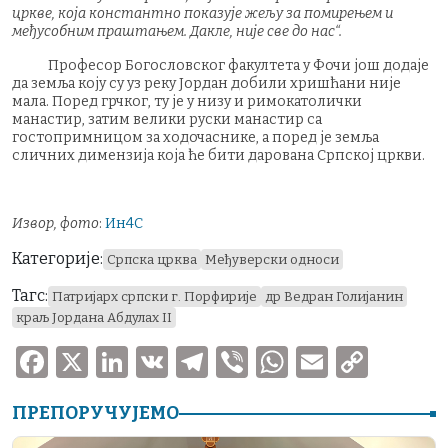
цркве, која константно показује жељу за помирењем и
међусобним праштањем. Дакле, није све до нас“.
Професор Богословског факултета у Фочи још додаје
да земља коју су уз реку Јордан добили хришћани није
мала. Поред грчког, ту је у низу и римокатолички
манастир, затим велики руски манастир са
гостопримницом за ходочаснике, а поред је земља
сличних димензија која ће бити дарована Српској цркви.
Извор, фото
:
Ин4С
Категорије:
Српска црква
Међуверски односи
Тагс:
Патријарх српски г. Порфирије
др Ведран Голијанин
краљ Јордана Абдулах II
F
X
Li
V
T
V
W
E
C
a
n
K
el
ib
h
m
o
ПРЕПОРУЧУЈЕМО
c
k
e
er
at
ai
p