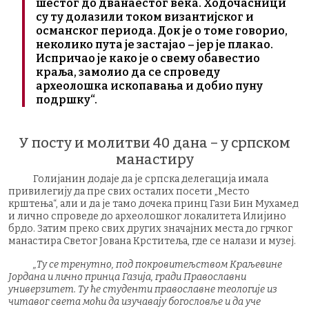
шестог до дванаестог века. Ходочасници
су ту долазили током византијског и
османског периода. Док је о томе говорио,
неколико пута је застајао – јер је плакао.
Испричао је како је о свему обавестио
краља, замолио да се спроведу
археолошка ископавања и добио пуну
подршку“.
У посту и молитви 40 дана – у српском
манастиру
Голијанин додаје да је српска делегација имала
привилегију да пре свих осталих посети „Место
крштења“, али и да је тамо дочека принц Гази Бин Мухамед
и лично спроведе до археолошког локалитета Илијино
брдо. Затим преко свих других значајних места до грчког
манастира Светог Јована Крститеља, где се налази и музеј.
„Ту се тренутно, под покровитељством Краљевине
Јордана и лично принца Газија, гради Православни
универзитет. Ту ће студенти православне теологије из
читавог света моћи да изучавају богословље и да уче