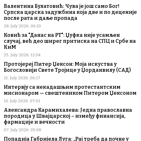
Валентина Булатовић: Чува је још само Бог!
Српска царска задужбина која две и по деценије
после рата и даље пропада
28. July 2026. 06:10
Ковић за "Данас на РТ": Џуфка није усамљен
случај, већ део ширег притиска на СПЦ и Србе на
КиМ
25. July 2026. 12:54
Протојереј Питер Џексон: Моја искуства у
Богословији Свете Тројице у Џорданвилу (САД)
15. July 2026. 06:17
Интервју са некадашњим протестантским
мисионаром — свештеником Питером Џексоном
10. July 2026. 07:01
Александра Карамихалева: Једна православна
породица у Швајцарској – између финансија,
фармације и вечности
07. July 2026. 05:08
Попадија Габријела Луга: „Рај треба да почне у