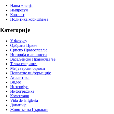
Наша мисија
Импресум
Контакт
Политика коришћења
Категорије
У Фокусу
Одбрана Цркве
Српско Православље
Историја и личности
Васељенско Православље
Тачка гледишта
Међуверски односи
Повратне информације
Аналитика
Видео
Интервјуи
Инфографика
Коментари
Vida de la Iglesia
Донације
Животът на Църквата