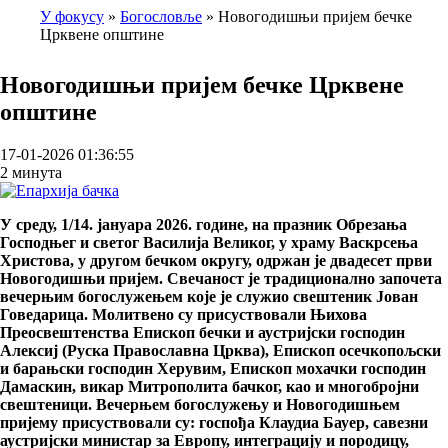
У фокусу
Богословље
Новогодишњи пријем бечке
Црквене општине
Breadcrumb
Новогодишњи пријем бечке Црквене
општине
17-01-2026 01:36:55
2 минута
У среду, 1/14. јануара 2026. године, на празник Обрезања
Господњег и светог Василија Великог, у храму Васкрсења
Христова, у другом бечком округу, одржан је двадесет први
Новогодишњи пријем. Свечаност је традиционално започета
вечерњим богослужењем које је служио свештеник Јован
Говедарица. Молитвено су присуствовали Њихова
Преосвештенства Епископ бечки и аустријски господин
Алексиј (Руска Православна Црква), Епископ осечкопољски
и барањски господин Херувим, Епископ мохачки господин
Дамаскин, викар Митрополита бачког, као и многобројни
свештеници. Вечерњем богослужењу и Новогодишњем
пријему присуствовали су: госпођа Клаудиа Бауер, савезни
аустријски министар за Европу, интеграцију и породицу,