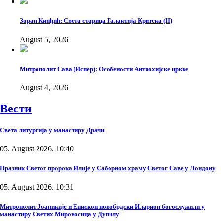
Зоран Кинђић: Света старица Галактија Критска (II)
August 5, 2026
Митрополит Сава (Испер): Особености Антиохијске цркве
August 4, 2026
Вести
Света литургија у манастиру Драчи
05. August 2026. 10:40
Празник Светог пророка Илије у Саборном храму Светог Саве у Лондону
05. August 2026. 10:31
Митрополит Јоаникије и Епископ новобрдски Иларион богослужили у
манастиру Светих Мироносица у Дупилу