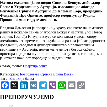
Његова екселенција господин Синиша Бенцун, амбасадор
Босне и Херцеговине у Аустрији, изасланици амбасаде
Републике Србије у Аустрији, др Клеменс Која, председник
Фондације Про Ориенте, професор емеритус др Рудолф
Прокши и многе друге личности.
Владика Дамаскин је поздравио у храму све госте на немачком
језику и пожелео свима благослов Божји у наступајућој Новој
години. Госпођа Клаудиа Бауер се захвалила у свом говору
домаћинима за време трпезе љубави, изразила је благодарност за
досадашњу сарадњу и душебрижништво о православним
верницима у Аустрији, поменула је лепоту богослужбеног
простора који је на њу оставио приличан утисак, и истовремено
је истакла важност породице и заједништва.
Извор, фото
:
Епархија бачка
Категорије:
Богословље
Српска црква
Вести
Тагс:
Епархија бачка
Facebook
X
LinkedIn
VK
Telegram
Viber
WhatsApp
Email
Copy
Link
ПРЕПОРУЧУЈЕМО