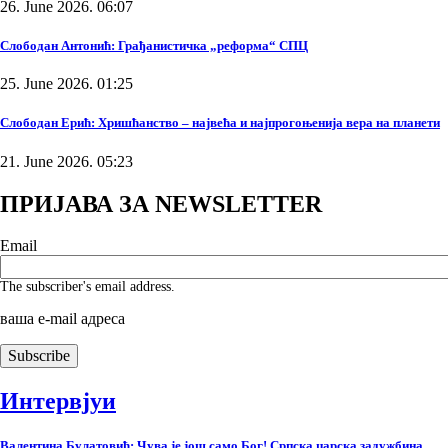
26. June 2026. 06:07
Слободан Антонић: Грађанистичка „реформа“ СПЦ
25. June 2026. 01:25
Слободан Ерић: Хришћанство – највећа и најпрогоњенија вера на планети
21. June 2026. 05:23
ПРИЈАВА ЗА NEWSLETTER
Email
The subscriber's email address.
ваша е-mail адреса
Интервјуи
Валентина Булатовић: Чува је још само Бог! Српска царска задужбина