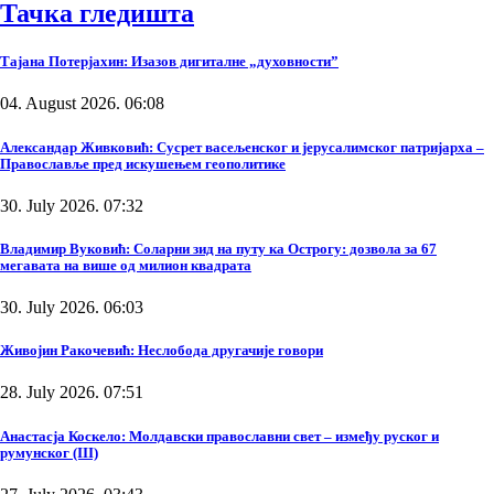
Тачка гледишта
Тајана Потерјахин: Изазов дигиталне „духовности”
04. August 2026. 06:08
Александар Живковић: Сусрет васељенског и јерусалимског патријарха –
Православље пред искушењем геополитике
30. July 2026. 07:32
Владимир Вуковић: Соларни зид на путу ка Острогу: дозвола за 67
мегавата на више од милион квадрата
30. July 2026. 06:03
Живојин Ракочевић: Неслобода другачије говори
28. July 2026. 07:51
Анастасја Коскело: Молдавски православни свет – између руског и
румунског (III)