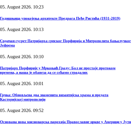
05. August 2026. 10:23
Годишњица упокојења архитекте Предрага Пеђе Ристића (1931-2019)
05. August 2026. 10:13
Срдачан сусрет Патријарха српског Порфирија и Митрополита бањалучког
Јефрема
05. August 2026. 10:10
Патријарх Порфирије у Мркоњић Граду: Бол не престаје протоком
времена, а наша је обавеза да се сећамо страдалих
05. August 2026. 10:01
Грчка: Обновљена два знаменита византијска храма и предата
Касторијској митрополији
05. August 2026. 09:52
Основана нова мисионарска парохија Православне цркве у Америци у Јути