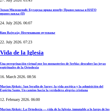
27. July 2026. 03:43
Зоран Милошевић: Бугарска црква између Православља и НАТО
православља (II)
24. July 2026. 06:07
Ким Вајтсајд: Неочекивано путовање
22. July 2026. 07:23
Vida de la Iglesia
Una peregrinación virtual por los monasterios de Serbia: descubre las joyas
espirituales de la Ortodoxia
16. March 2026. 08:56
Marjan Aleksic: San Serafín de Sarov: la vida ascética y la adquisición del
Espíritu Santo. Un camino hacia la verdadera alegría cristiana
12. February 2026. 06:00
Marjan Aleksic: La Ortodoxia — vida de la Iglesia, inmutable a lo largo de los