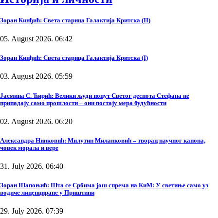
Зоран Кинђић: Света старица Галактија Критска (II)
05. August 2026. 06:42
Зоран Кинђић: Света старица Галактија Критска (I)
03. August 2026. 05:59
Јасмина С. Ћирић: Велики људи попут Светог деспота Стефана не
припадају само прошлости – они постају мера будућности
02. August 2026. 06:20
Александра Нинковић: Милутин Миланковић – творац научног канона,
човек морала и вере
31. July 2026. 06:40
Зоран Шапоњић: Шта се Србима још спрема на КиМ: У светиње само уз
водиче лиценциране у Приштини
29. July 2026. 07:39