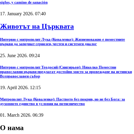
siglos, y camino de sanación
17. January 2026. 07:40
Животът на Църквата
Интервю с митрополит Лука (Коваленко): Жизненоважно е поместните
църкви да започнат сериозен, честен и системен диалог
25. June 2026. 09:24
Интервю с митрополит Теодосий (Снигирьов): Няколко Поместни
православни църкви предлагат достойно място за провеждане на истински
Всеправославен събор
19. April 2026. 12:15
Митрополит Лука (Коваленко): Паството без покрив, но не без Бога: за
духовното единство в условия на потисничество
01. March 2026. 06:39
О нама