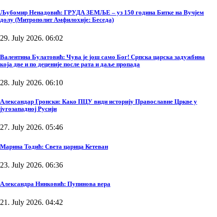
Љубомир Ненадовић: ГРУДА ЗЕМЉЕ – уз 150 година Битке на Вучјем
долу (Митрополит Амфилохије: Беседа)
29. July 2026. 06:02
Валентина Булатовић: Чува је још само Бог! Српска царска задужбина
која две и по деценије после рата и даље пропада
28. July 2026. 06:10
Александар Гронски: Како ПЦУ види историју Православне Цркве у
југозападној Русији
27. July 2026. 05:46
Марина Тодић: Света царица Кетеван
23. July 2026. 06:36
Александра Нинковић: Пупинова вера
21. July 2026. 04:42