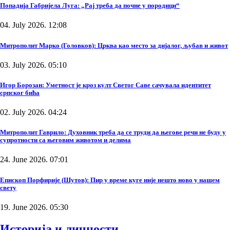
Попадија Габријела Луга: „Рај треба да почне у породици“
04. July 2026. 12:08
Митрополит Марко (Головков): Црква као место за дијалог, љубав и живот
03. July 2026. 05:10
Игор Борозан: Уметност је кроз култ Светог Саве сачувала идентитет
српског бића
02. July 2026. 04:24
Митрополит Гаврило: Духовник треба да се труди да његове речи не буду у
супротности са његовим животом и делима
24. June 2026. 07:01
Епископ Порфирије (Шутов): Пир у време куге није нешто ново у нашем
свету
19. June 2026. 05:30
Историја и личности