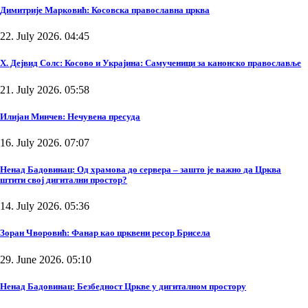
Димитрије Марковић: Косовска православна црква
22. July 2026. 04:45
Х. Дејвид Солс: Косово и Украјина: Самученици за канонско православље
21. July 2026. 05:58
Илијан Минчев: Нечувена пресуда
16. July 2026. 07:07
Ненад Бадовинац: Од храмова до сервера – зашто је важно да Црква
штити свој дигитални простор?
14. July 2026. 05:36
Зоран Чворовић: Фанар као црквени ресор Брисела
29. June 2026. 05:10
Ненад Бадовинац: Безбедност Цркве у дигиталном простору