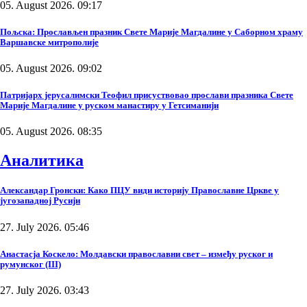
05. August 2026. 09:17
Пољска: Прослављен празник Свете Марије Магдалине у Саборном храму
Варшавске митрополије
05. August 2026. 09:02
Патријарх јерусалимски Теофил присуствовао прослави празника Свете
Марије Магдалине у руском манастиру у Гетсиманији
05. August 2026. 08:35
Аналитика
Александар Гронски: Како ПЦУ види историју Православне Цркве у
југозападној Русији
27. July 2026. 05:46
Анастасја Коскело: Молдавски православни свет – између руског и
румунског (III)
27. July 2026. 03:43