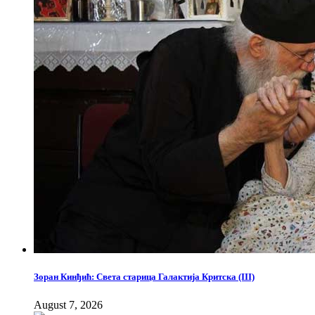
Зоран Кинђић: Света старица Галактија Критска (III)
August 7, 2026