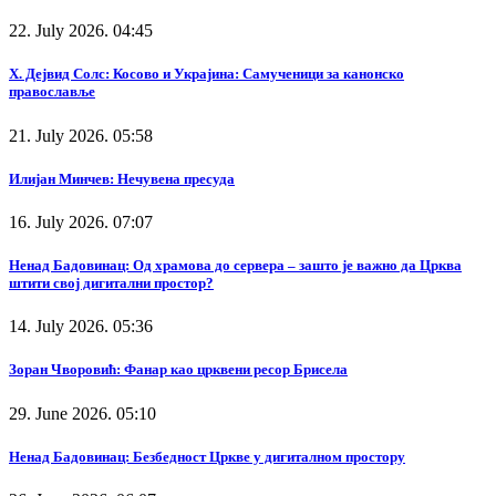
22. July 2026. 04:45
Х. Дејвид Солс: Косово и Украјина: Самученици за канонско
православље
21. July 2026. 05:58
Илијан Минчев: Нечувена пресуда
16. July 2026. 07:07
Ненад Бадовинац: Од храмова до сервера – зашто је важно да Црква
штити свој дигитални простор?
14. July 2026. 05:36
Зоран Чворовић: Фанар као црквени ресор Брисела
29. June 2026. 05:10
Ненад Бадовинац: Безбедност Цркве у дигиталном простору