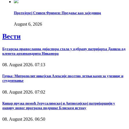
Протојереј Стивен Фримен: Предање као заједница
August 6, 2026
Вести
Бугарска православна дијаспора стала у одбрану патријарха Данила од
клевета архимандрита Никанора
08. August 2026. 07:13
Грчка: Митрополит никејски Алексије посетио летњи камп за ученице и
студенткиње
08. August 2026. 07:02
Кипар пружа помоћ Јерусалимској и Антиохијској патријаршији у
оквиру новог програма подршке Блиском истоку
08. August 2026. 06:50