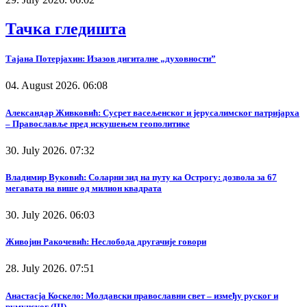
Тачка гледишта
Тајана Потерјахин: Изазов дигиталне „духовности”
04. August 2026. 06:08
Александар Живковић: Сусрет васељенског и јерусалимског патријарха
– Православље пред искушењем геополитике
30. July 2026. 07:32
Владимир Вуковић: Соларни зид на путу ка Острогу: дозвола за 67
мегавата на више од милион квадрата
30. July 2026. 06:03
Живојин Ракочевић: Неслобода другачије говори
28. July 2026. 07:51
Анастасја Коскело: Молдавски православни свет – између руског и
румунског (III)