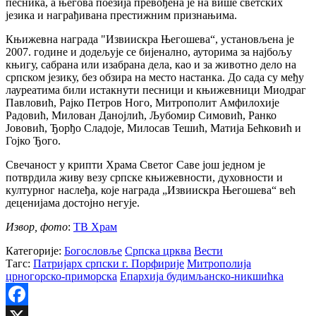
песника, а његова поезија превођена је на више светских
језика и награђивана престижним признањима.
Књижевна награда "Извиискра Његошева“, установљена је
2007. године и додељује се бијенално, ауторима за најбољу
књигу, сабрана или изабрана дела, као и за животно дело на
српском језику, без обзира на место настанка. До сада су међу
лауреатима били истакнути песници и књижевници Миодраг
Павловић, Рајко Петров Ного, Митрополит Амфилохије
Радовић, Милован Данојлић, Љубомир Симовић, Ранко
Јововић, Ђорђо Сладоје, Милосав Тешић, Матија Бећковић и
Гојко Ђого.
Свечаност у крипти Храма Светог Саве још једном је
потврдила живу везу српске књижевности, духовности и
културног наслеђа, које награда „Извиискра Његошева“ већ
деценијама достојно негује.
Извор, фото
:
ТВ Храм
Категорије:
Богословље
Српска црква
Вести
Тагс:
Патријарх српски г. Порфирије
Митрополија
црногорско-приморска
Епархија будимљанско-никшићка