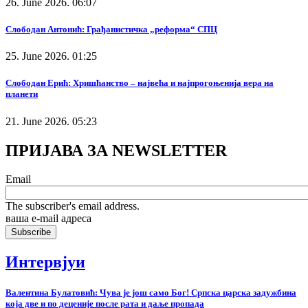
26. June 2026. 06:07
Слободан Антонић: Грађанистичка „реформа“ СПЦ
25. June 2026. 01:25
Слободан Ерић: Хришћанство – највећа и најпрогоњенија вера на
планети
21. June 2026. 05:23
ПРИЈАВА ЗА NEWSLETTER
Email
The subscriber's email address.
ваша е-mail адреса
Интервјуи
Валентина Булатовић: Чува је још само Бог! Српска царска задужбина
која две и по деценије после рата и даље пропада