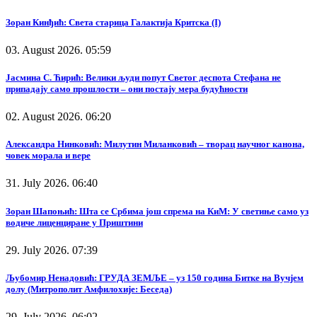
Зоран Кинђић: Света старица Галактија Критска (I)
03. August 2026. 05:59
Јасмина С. Ћирић: Велики људи попут Светог деспота Стефана не
припадају само прошлости – они постају мера будућности
02. August 2026. 06:20
Александра Нинковић: Милутин Миланковић – творац научног канона,
човек морала и вере
31. July 2026. 06:40
Зоран Шапоњић: Шта се Србима још спрема на КиМ: У светиње само уз
водиче лиценциране у Приштини
29. July 2026. 07:39
Љубомир Ненадовић: ГРУДА ЗЕМЉЕ – уз 150 година Битке на Вучјем
долу (Митрополит Амфилохије: Беседа)
29. July 2026. 06:02