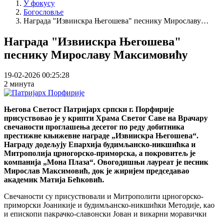
У фокусу
Богословље
Награда "Извиискра Његошева" песнику Мирославу…
Награда "Извиискра Његошева"
песнику Мирославу Максимовићу
19-02-2026 00:25:28
2 минута
Његова Светост Патријарх српски г. Порфирије
присуствовао је у крипти Храма Светог Саве на Врачару
свечаности проглашења десетог по реду добитника
престижне књижевне награде „Извиискра Његошева“.
Награду додељују Епархија будимљанско-никшићка и
Митрополија црногорско-приморска, а покровитељ је
компанија „Мона Плаза“. Овогодишњи лауреат је песник
Мирослав Максимовић, док је жиријем председавао
академик Матија Бећковић.
Свечаности су присуствовали и Митрополити црногорско-
приморски Јоаникије и будимљанско-никшићки Методије, као
и епископи пакрачко-славонски Јован и викарни моравички