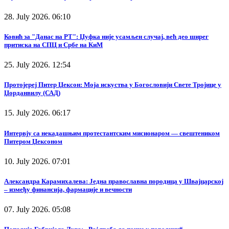
28. July 2026. 06:10
Ковић за "Данас на РТ": Џуфка није усамљен случај, већ део ширег
притиска на СПЦ и Србе на КиМ
25. July 2026. 12:54
Протојереј Питер Џексон: Моја искуства у Богословији Свете Тројице у
Џорданвилу (САД)
15. July 2026. 06:17
Интервју са некадашњим протестантским мисионаром — свештеником
Питером Џексоном
10. July 2026. 07:01
Александра Карамихалева: Једна православна породица у Швајцарској
– између финансија, фармације и вечности
07. July 2026. 05:08