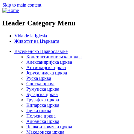
Skip to main content
Header Category Menu
Vida de la Iglesia
Животът на Църквата
Васељенско Православље
Константинопољска црква
Александријска црква
Антиохијска црква
Јерусалимска црква
Руска црква
Српска црква
Румунска црква
Бугарска црква
Грузијска црква
Кипарска црква
Грчка црква
Пољска црква
Албанска црква
Чешко-словачка црква
Македонска црква