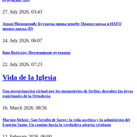
27. July 2026. 03:43
Зоран Милошевић: Бугарска црква између Православља и НАТО
православља (II)
24. July 2026. 06:07
Ким Вајтсајд: Неочекивано путовање
22. July 2026. 07:23
Vida de la Iglesia
Una peregrinación virtual por los monasterios de Serbia: descubre las joyas
espirituales de la Ortodoxia
16. March 2026. 08:56
Marjan Aleksic: San Serafín de Sarov: la vida ascética y la adquisición del
Espíritu Santo. Un camino hacia la verdadera alegría cristiana
12. February 2026. 06:00