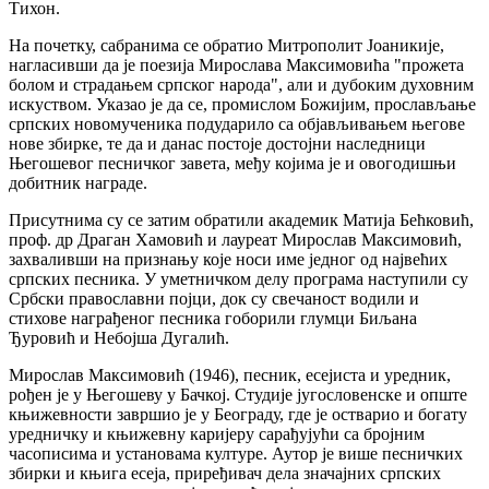
Тихон.
На почетку, сабранима се обратио Митрополит Јоаникије,
нагласивши да је поезија Мирослава Максимовића "прожета
болом и страдањем српског народа", али и дубоким духовним
искуством. Указао је да се, промислом Божијим, прослављање
српских новомученика подударило са објављивањем његове
нове збирке, те да и данас постоје достојни наследници
Његошевог песничког завета, међу којима је и овогодишњи
добитник награде.
Присутнима су се затим обратили академик Матија Бећковић,
проф. др Драган Хамовић и лауреат Мирослав Максимовић,
захваливши на признању које носи име једног од највећих
српских песника. У уметничком делу програма наступили су
Србски православни појци, док су свечаност водили и
стихове награђеног песника гоборили глумци Биљана
Ђуровић и Небојша Дугалић.
Мирослав Максимовић (1946), песник, есејиста и уредник,
рођен је у Његошеву у Бачкој. Студије југословенске и опште
књижевности завршио је у Београду, где је остварио и богату
уредничку и књижевну каријеру сарађујући са бројним
часописима и установама културе. Аутор је више песничких
збирки и књига есеја, приређивач дела значајних српских