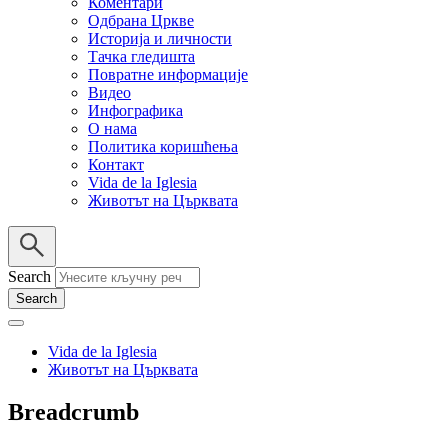
Коментари
Одбрана Цркве
Историја и личности
Тачка гледишта
Повратне информације
Видео
Инфографика
О нама
Политика коришћења
Контакт
Vida de la Iglesia
Животът на Църквата
Search
Vida de la Iglesia
Животът на Църквата
Breadcrumb