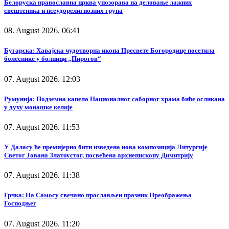
Белоруска православна црква упозорава на деловање лажних
свештеника и псеудорелигиозних група
08. August 2026. 06:41
Бугарска: Хавајска чудотворна икона Пресвете Богородице посетила
болеснике у болници „Пирогов“
07. August 2026. 12:03
Румунија: Подземна капела Националног саборног храма биће осликана
у духу монашке келије
07. August 2026. 11:53
У Даласу ће премијерно бити изведена нова композиција Литургије
Светог Јована Златоустог, посвећена архиепископу Димитрију
07. August 2026. 11:38
Грчка: На Самосу свечано прослављен празник Преображења
Господњег
07. August 2026. 11:20