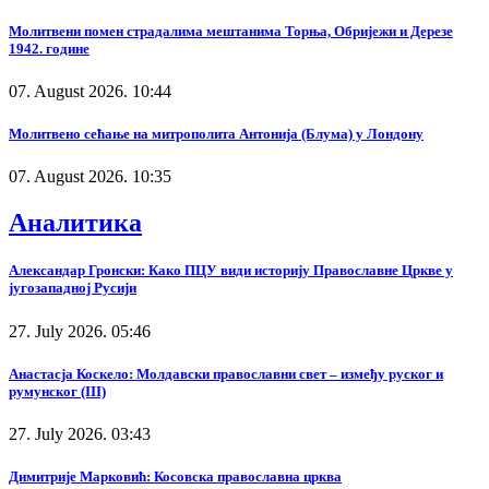
Молитвени помен страдалима мештанима Торња, Обријежи и Дерезе
1942. године
07. August 2026. 10:44
Молитвено сећање на митрополита Антонија (Блума) у Лондону
07. August 2026. 10:35
Аналитика
Александар Гронски: Како ПЦУ види историју Православне Цркве у
југозападној Русији
27. July 2026. 05:46
Анастасја Коскело: Молдавски православни свет – између руског и
румунског (III)
27. July 2026. 03:43
Димитрије Марковић: Косовска православна црква