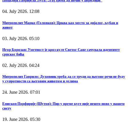
Попадија Габријела Луга: „Рај треба да почне у породици“
04. July 2026. 12:08
Митрополит Марко (Головков): Црква као место за дијалог, љубав и
живот
03. July 2026. 05:10
Игор Борозан: Уметност је кроз култ Светог Саве сачувала идентитет
српског бића
02. July 2026. 04:24
Митрополит Гаврило: Духовник треба да се труди да његове речи не буду
у супротности са његовим животом и делима
24. June 2026. 07:01
Епископ Порфирије (Шутов): Пир у време куге није нешто ново у нашем
свету
19. June 2026. 05:30