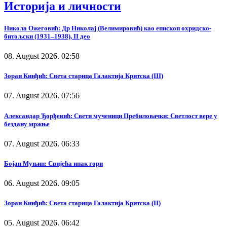
Историја и личности
Никола Ожеговић: Др Николај (Велимировић) као епископ охридско-
битољски (1931–1938), II део
08. August 2026. 02:58
Зоран Кинђић: Света старица Галактија Критска (III)
07. August 2026. 07:56
Александар Ђорђевић: Свети мученици Пребиловачки: Светлост вере у
бездану мржње
07. August 2026. 06:33
Бојан Муњин: Свијећа ипак гори
06. August 2026. 09:05
Зоран Кинђић: Света старица Галактија Критска (II)
05. August 2026. 06:42