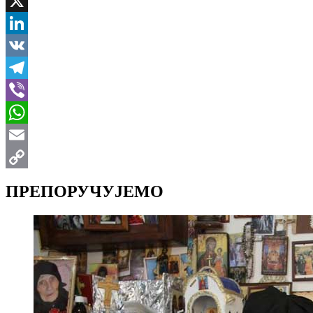
Facebook
X
LinkedIn
VK
Telegram
Viber
WhatsApp
Email
Copy
ПРЕПОРУЧУЈЕМО
Link