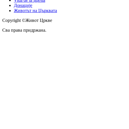
Vida de la Iglesia
Донације
Животът на Църквата
Copyright ©Живот Цркве
Сва права придржана.