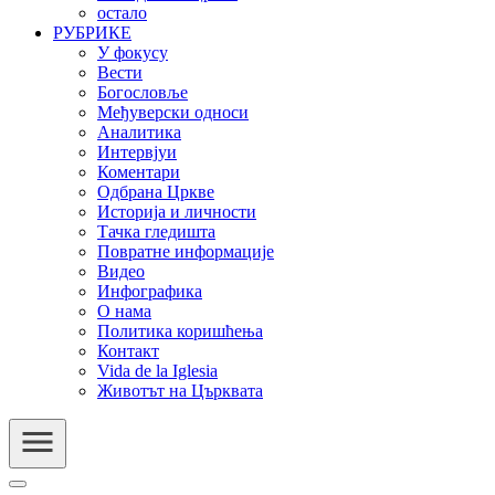
остало
РУБРИКЕ
У фокусу
Вести
Богословље
Међуверски односи
Аналитика
Интервјуи
Коментари
Одбрана Цркве
Историја и личности
Тачка гледишта
Повратне информације
Видео
Инфографика
О нама
Политика коришћења
Контакт
Vida de la Iglesia
Животът на Църквата