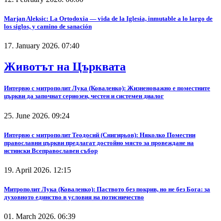
Marjan Aleksic: La Ortodoxia — vida de la Iglesia, inmutable a lo largo de
los siglos, y camino de sanación
17. January 2026. 07:40
Животът на Църквата
Интервю с митрополит Лука (Коваленко): Жизненоважно е поместните
църкви да започнат сериозен, честен и системен диалог
25. June 2026. 09:24
Интервю с митрополит Теодосий (Снигирьов): Няколко Поместни
православни църкви предлагат достойно място за провеждане на
истински Всеправославен събор
19. April 2026. 12:15
Митрополит Лука (Коваленко): Паството без покрив, но не без Бога: за
духовното единство в условия на потисничество
01. March 2026. 06:39