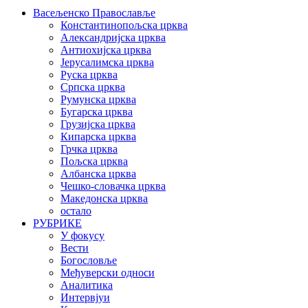
Васељенско Православље
Константинопољска црква
Александријска црква
Антиохијска црква
Јерусалимска црква
Руска црква
Српска црква
Румунска црква
Бугарска црква
Грузијска црква
Кипарска црква
Грчка црква
Пољска црква
Албанска црква
Чешко-словачка црква
Македонска црква
остало
РУБРИКЕ
У фокусу
Вести
Богословље
Међуверски односи
Аналитика
Интервјуи