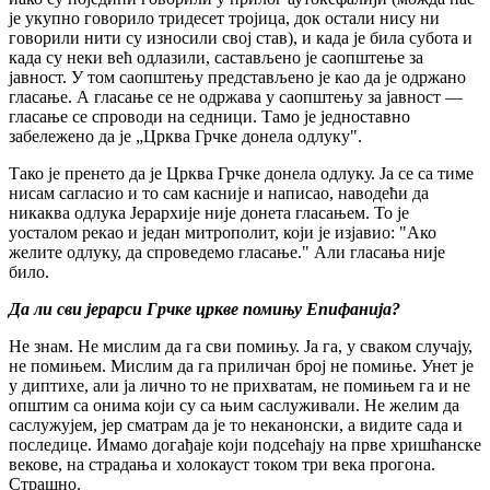
је укупно говорило тридесет тројица, док остали нису ни
говорили нити су износили свој став), и када је била субота и
када су неки већ одлазили, састављено је саопштење за
јавност. У том саопштењу представљено је као да је одржано
гласање. А гласање се не одржава у саопштењу за јавност —
гласање се спроводи на седници. Тамо је једноставно
забележено да је „Црква Грчке донела одлуку".
Тако је пренето да је Црква Грчке донела одлуку. Ја се са тиме
нисам сагласио и то сам касније и написао, наводећи да
никаква одлука Јерархије није донета гласањем. То је
уосталом рекао и један митрополит, који је изјавио: "Ако
желите одлуку, да спроведемо гласање." Али гласања није
било.
Да ли сви јерарси Грчке цркве помињу Епифанија?
Не знам. Не мислим да га сви помињу. Ја га, у сваком случају,
не помињем. Мислим да га приличан број не помиње. Унет је
у диптихе, али ја лично то не прихватам, не помињем га и не
општим са онима који су са њим саслуживали. Не желим да
саслужујем, јер сматрам да је то неканонски, а видите сада и
последице. Имамо догађаје који подсећају на прве хришћанске
векове, на страдања и холокауст током три века прогона.
Страшно.