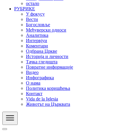
остало
РУБРИКЕ
У фокусу
Вести
Богословље
Међуверски односи
Аналитика
Интервјуи
Коментари
Одбрана Цркве
Историја и личности
Тачка гледишта
Повратне информације
Видео
Инфографика
О нама
Политика коришћења
Контакт
Vida de la Iglesia
Животът на Църквата