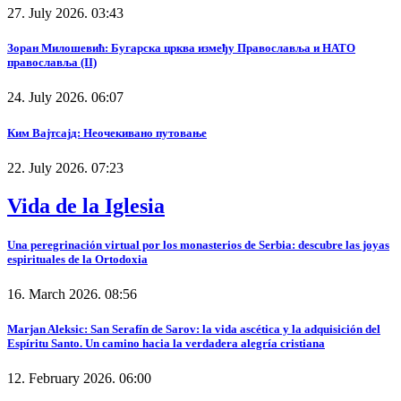
27. July 2026. 03:43
Зоран Милошевић: Бугарска црква између Православља и НАТО
православља (II)
24. July 2026. 06:07
Ким Вајтсајд: Неочекивано путовање
22. July 2026. 07:23
Vida de la Iglesia
Una peregrinación virtual por los monasterios de Serbia: descubre las joyas
espirituales de la Ortodoxia
16. March 2026. 08:56
Marjan Aleksic: San Serafín de Sarov: la vida ascética y la adquisición del
Espíritu Santo. Un camino hacia la verdadera alegría cristiana
12. February 2026. 06:00