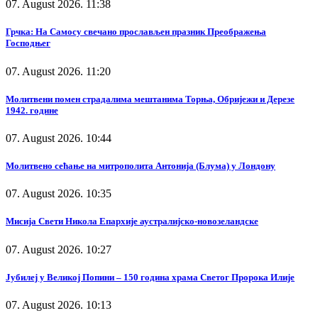
07. August 2026. 11:38
Грчка: На Самосу свечано прослављен празник Преображења
Господњег
07. August 2026. 11:20
Молитвени помен страдалима мештанима Торња, Обријежи и Дерезе
1942. године
07. August 2026. 10:44
Молитвено сећање на митрополита Антонија (Блума) у Лондону
07. August 2026. 10:35
Мисија Свети Никола Епархије аустралијско-новозеландске
07. August 2026. 10:27
Јубилеј у Великој Попини – 150 година храма Светог Пророка Илије
07. August 2026. 10:13