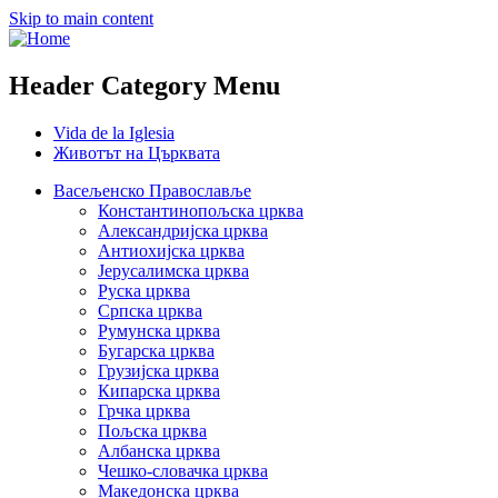
Skip to main content
Header Category Menu
Vida de la Iglesia
Животът на Църквата
Васељенско Православље
Константинопољска црква
Александријска црква
Антиохијска црква
Јерусалимска црква
Руска црква
Српска црква
Румунска црква
Бугарска црква
Грузијска црква
Кипарска црква
Грчка црква
Пољска црква
Албанска црква
Чешко-словачка црква
Македонска црква