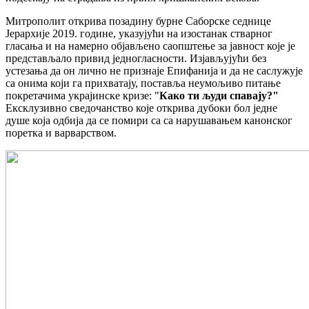
Митрополит открива позадину бурне Саборске седнице
Јерархије 2019. године, указујући на изостанак стварног
гласања и на намерно објављено саопштење за јавност које је
представљало привид једногласности. Изјављујући без
устезања да он лично не признаје Епифанија и да не саслужује
са онима који га прихватају, поставља неумољиво питање
покретачима украјинске кризе: "
Како ти људи спавају?"
Ексклузивно сведочанство које открива дубоки бол једне
душе која одбија да се помири са са нарушавањем канонског
поретка и варварством.