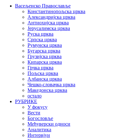
Васељенско Православље
Константинопољска црква
Александријска црква
Антиохијска црква
Јерусалимска црква
Руска црква
Српска црква
Румунска црква
Бугарска црква
Грузијска црква
Кипарска црква
Грчка црква
Пољска црква
Албанска црква
Чешко-словачка црква
Македонска црква
остало
РУБРИКЕ
У фокусу
Вести
Богословље
Међуверски односи
Аналитика
Интервјуи