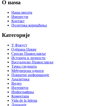
О нама
Наша мисија
Импресум
Контакт
Политика коришћења
Категорије
У Фокусу
Одбрана Цркве
Српско Православље
Историја и личности
Васељенско Православље
Тачка гледишта
Међуверски односи
Повратне информације
Аналитика
Видео
Интервјуи
Инфографика
Коментари
Vida de la Iglesia
Донације