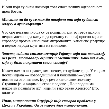
И они који су били носиоци тога сносе велику одговорност
пред Богом.
Мислите ли да су се можда покајали они који су донели
одлуку о аутокефалији?
Чуо сам незванично да су се покајали, али то треба јасно и
недвосмислено да кажу и да прекину сав овај прогон који се
спроводи против канонског митрополита, канонске јерархије
и верног народа којег има на милионе.
Заиста, видимо снимке агенције Ројтерс који нас остављају
без речи. Злостављају вернике и свештенике. Како ти људи,
који су били покретачи свега, спавају?
Кажем вам то са праведним гневом, из дубине срца. У својим
посланицама — новогодишњим и божићним — увек
помињем ово питање, јер је реч о канонском злочину.
Страшно је, и видимо његове плодове. „По плодовима
њиховим познаћете их", није ли тако рекао Христос? Ето,
видите.
Ипак, митрополит Онуфрије није стварао проблеме у
Цркви у Украјини. Он је мирољубив митрополит.