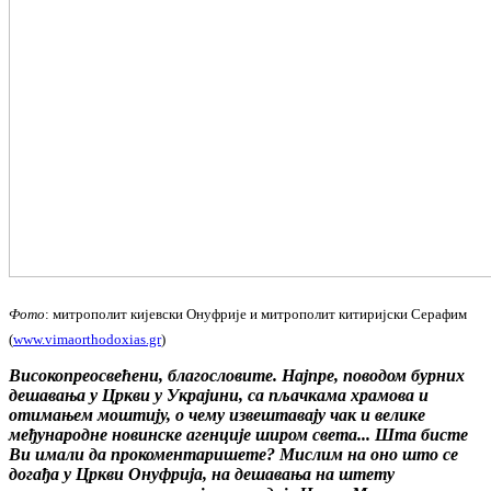
Фото
: митрополит кијевски Онуфрије и митрополит китиријски Серафим
(
www.vimaorthodoxias.gr
)
Високопреосвећени, благословите. Најпре, поводом бурних
дешавања у Цркви у Украјини, са пљачкама храмова и
отимањем моштију, о чему извештавају чак и велике
међународне новинске агенције широм света... Шта бисте
Ви имали да прокоментаришете? Мислим на оно што се
догађа у Цркви Онуфрија, на дешавања на штету