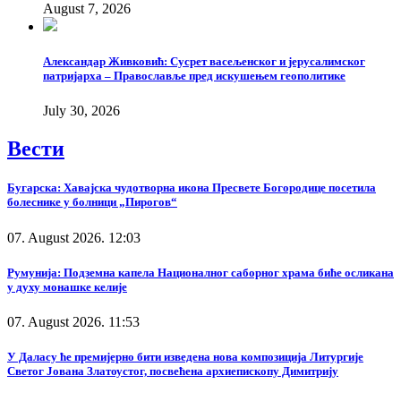
August 7, 2026
Александар Живковић: Сусрет васељенског и јерусалимског
патријарха – Православље пред искушењем геополитике
July 30, 2026
Вести
Бугарска: Хавајска чудотворна икона Пресвете Богородице посетила
болеснике у болници „Пирогов“
07. August 2026. 12:03
Румунија: Подземна капела Националног саборног храма биће осликана
у духу монашке келије
07. August 2026. 11:53
У Даласу ће премијерно бити изведена нова композиција Литургије
Светог Јована Златоустог, посвећена архиепископу Димитрију