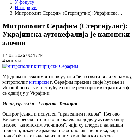
У фокусу
Интервјуи
Митрополит Серафим (Стергијулис): Украјинска…
Митрополит Серафим (Стергијулис):
Украјинска аутокефалија је канонски
злочин
17-02-2026 06:45:44
4 минута
У једном опсежном интервјуу који ће изазвати велику пажњу,
митрополит
китирски
г. Серафим прекида своје ћутање за
vimaorthodoxias.gr и упућује оштре речи против страхота које
се одвијају у Украјини.
Интервју водио:
Георгиос Теохарис
Оштрог језика и испуњен "праведним гневом", Његово
Високопреосвештенство не оклева да доделу аутокефалије
назове "канонским злочином", чији су плодови данашњи
прогони, пљачке храмова и злостављања верника, који
подсећају на страдања из првих хришћанских векова.