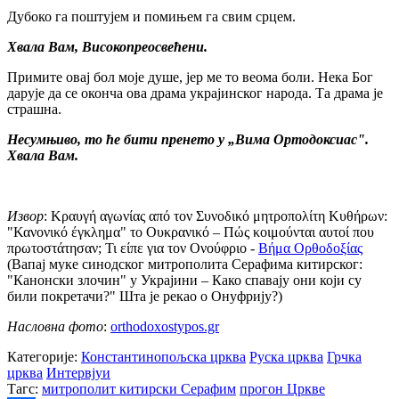
Дубоко га поштујем и помињем га свим срцем.
Хвала Вам, Високопреосвећени.
Примите овај бол моје душе, јер ме то веома боли. Нека Бог
дарује да се оконча ова драма украјинског народа. Та драма је
страшна.
Несумњиво, то ће бити пренето у „Вима Ортодоксиас".
Хвала Вам.
Извор
: Κραυγή αγωνίας από τον Συνοδικό μητροπολίτη Κυθήρων:
"Κανονικό έγκλημα" το Ουκρανικό – Πώς κοιμούνται αυτοί που
πρωτοστάτησαν; Τι είπε για τον Ονούφριο -
Βήμα Ορθοδοξίας
(Вапај муке синодског митрополита Серафима китирског:
"Канонски злочин" у Украјини – Како спавају они који су
били покретачи?" Шта је рекао о Онуфрију?)
Насловна фото
:
orthodoxostypos.gr
Категорије:
Константинопољска црква
Руска црква
Грчка
црква
Интервјуи
Тагс:
митрополит китирски Серафим
прогон Цркве