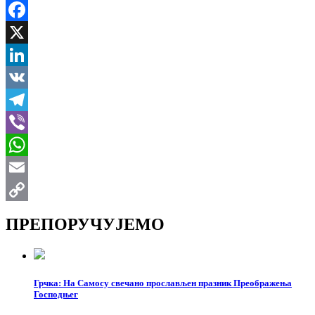
Facebook
X
LinkedIn
VK
Telegram
Viber
WhatsApp
Email
Copy
ПРЕПОРУЧУЈЕМО
Link
Грчка: На Самосу свечано прослављен празник Преображења
Господњег