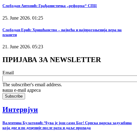
Слободан Антонић: Грађанистичка „реформа“ СПЦ
25. June 2026. 01:25
Слободан Ерић: Хришћанство – највећа и најпрогоњенија вера на
планети
21. June 2026. 05:23
ПРИЈАВА ЗА NEWSLETTER
Email
The subscriber's email address.
ваша е-mail адреса
Интервјуи
Валентина Булатовић: Чува је још само Бог! Српска царска задужбина
која две и по деценије после рата и даље пропада