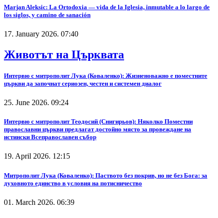
Marjan Aleksic: La Ortodoxia — vida de la Iglesia, inmutable a lo largo de
los siglos, y camino de sanación
17. January 2026. 07:40
Животът на Църквата
Интервю с митрополит Лука (Коваленко): Жизненоважно е поместните
църкви да започнат сериозен, честен и системен диалог
25. June 2026. 09:24
Интервю с митрополит Теодосий (Снигирьов): Няколко Поместни
православни църкви предлагат достойно място за провеждане на
истински Всеправославен събор
19. April 2026. 12:15
Митрополит Лука (Коваленко): Паството без покрив, но не без Бога: за
духовното единство в условия на потисничество
01. March 2026. 06:39