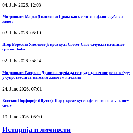
04. July 2026. 12:08
Митрополит Марко (Головков): Црква као место за дијалог, љубав и
живот
03. July 2026. 05:10
Игор Борозан: Уметност је кроз култ Светог Саве сачувала идентитет
српског бића
02. July 2026. 04:24
Митрополит Гаврило: Духовник треба да се труди да његове речи не буду
у супротности са његовим животом и делима
24. June 2026. 07:01
Епископ Порфирије (Шутов): Пир у време куге није нешто ново у нашем
свету
19. June 2026. 05:30
Историја и личности