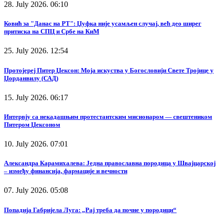
28. July 2026. 06:10
Ковић за "Данас на РТ": Џуфка није усамљен случај, већ део ширег
притиска на СПЦ и Србе на КиМ
25. July 2026. 12:54
Протојереј Питер Џексон: Моја искуства у Богословији Свете Тројице у
Џорданвилу (САД)
15. July 2026. 06:17
Интервју са некадашњим протестантским мисионаром — свештеником
Питером Џексоном
10. July 2026. 07:01
Александра Карамихалева: Једна православна породица у Швајцарској
– између финансија, фармације и вечности
07. July 2026. 05:08
Попадија Габријела Луга: „Рај треба да почне у породици“