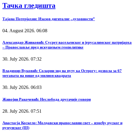
Тачка гледишта
Тајана Потерјахин: Изазов дигиталне „духовности”
04. August 2026. 06:08
Александар Живковић: Сусрет васељенског и јерусалимског патријарха
– Православље пред искушењем геополитике
30. July 2026. 07:32
Владимир Вуковић: Соларни зид на путу ка Острогу: дозвола за 67
мегавата на више од милион квадрата
30. July 2026. 06:03
Живојин Ракочевић: Неслобода другачије говори
28. July 2026. 07:51
Анастасја Коскело: Молдавски православни свет – између руског и
румунског (III)