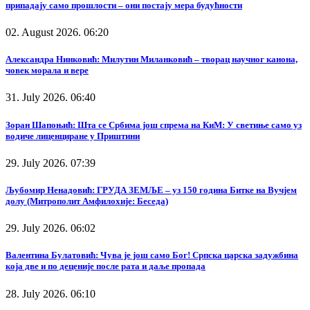
припадају само прошлости – они постају мера будућности
02. August 2026. 06:20
Александра Нинковић: Милутин Миланковић – творац научног канона,
човек морала и вере
31. July 2026. 06:40
Зоран Шапоњић: Шта се Србима још спрема на КиМ: У светиње само уз
водиче лиценциране у Приштини
29. July 2026. 07:39
Љубомир Ненадовић: ГРУДА ЗЕМЉЕ – уз 150 година Битке на Вучјем
долу (Митрополит Амфилохије: Беседа)
29. July 2026. 06:02
Валентина Булатовић: Чува је још само Бог! Српска царска задужбина
која две и по деценије после рата и даље пропада
28. July 2026. 06:10