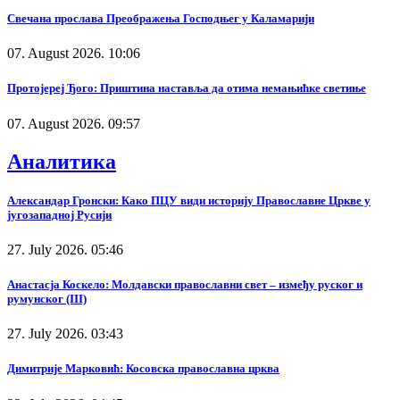
Свечана прослава Преображења Господњег у Каламарији
07. August 2026. 10:06
Протојереј Ђого: Приштина наставља да отима немањићке светиње
07. August 2026. 09:57
Аналитика
Александар Гронски: Како ПЦУ види историју Православне Цркве у
југозападној Русији
27. July 2026. 05:46
Анастасја Коскело: Молдавски православни свет – између руског и
румунског (III)
27. July 2026. 03:43
Димитрије Марковић: Косовска православна црква