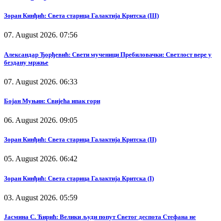
Зоран Кинђић: Света старица Галактија Критска (III)
07. August 2026. 07:56
Александар Ђорђевић: Свети мученици Пребиловачки: Светлост вере у
бездану мржње
07. August 2026. 06:33
Бојан Муњин: Свијећа ипак гори
06. August 2026. 09:05
Зоран Кинђић: Света старица Галактија Критска (II)
05. August 2026. 06:42
Зоран Кинђић: Света старица Галактија Критска (I)
03. August 2026. 05:59
Јасмина С. Ћирић: Велики људи попут Светог деспота Стефана не