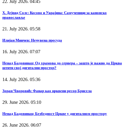
22. July 2026. 04:45
Х. Дејвид Солс: Косово и Украјина: Самученици за канонско
православље
21. July 2026. 05:58
Илијан Минчев: Нечувена пресуда
16. July 2026. 07:07
Ненад Бадовинац: Од храмова до сервера – зашто је важно да Црква
штити свој дигитални простор?
14. July 2026. 05:36
Зоран Чворовић: Фанар као црквени ресор Брисела
29. June 2026. 05:10
Ненад Бадовинац: Безбедност Цркве у дигиталном простору
26. June 2026. 06:07