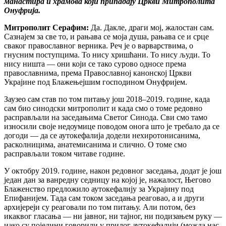
манастира и храмова који припадају Цркви Митрополита
Онуфрија.
Митрополит Серафим:
Да. Дакле, драги мој, жалостан сам.
Сазнајем за све то, и рањава се моја душа, рањава се и срце
сваког православног верника. Реч је о варварствима, о
гнусним поступцима. То нису хришћани. То нису људи. То
нису ништа — они који се тако сурово односе према
православнима, према Православној канонској Цркви
Украјине под Блажењејшим господином Онуфријем.
Заузео сам став по том питању још 2018–2019. године, када
сам био синодски митрополит и када смо о томе редовно
расправљали на заседањима Светог Синода. Сви смо тамо
износили своје недоумице поводом онога што је требало да се
догоди — да се аутокефалија додели нехиротонисанима,
расколницима, анатемисанима и слично. О томе смо
расправљали током читаве године.
У октобру 2019. године, након редовног заседања, додат је још
један дан за ванредну седницу на којој је, нажалост, Његово
Блаженство предложило аутокефалију за Украјину под
Епифанијем. Тада сам током заседања реаговао, а и други
архијереји су реаговали по том питању. Али потом, без
икаквог гласања — ни јавног, ни тајног, ни подизањем руку —
иако су поједини говорили у прилог аутокефалији (можда нас