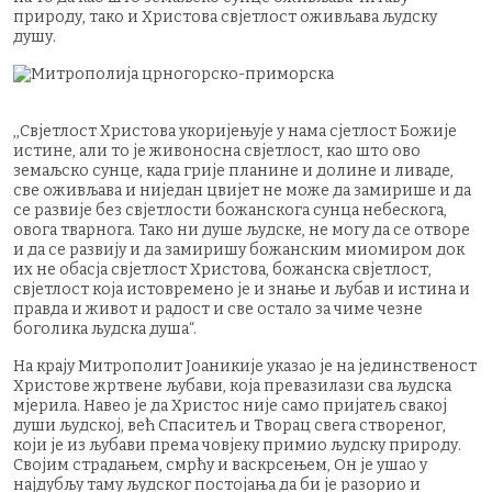
природу, тако и Христова свјетлост оживљава људску
душу.
,,Свјетлост Христова укоријењује у нама сјетлост Божије
истине, али то је живоносна свјетлост, као што ово
земаљско сунце, када грије планине и долине и ливаде,
све оживљава и ниједан цвијет не може да замирише и да
се развије без свјетлости божанскога сунца небескога,
овога тварнога. Тако ни душе људске, не могу да се отворе
и да се развију и да замиришу божанским миомиром док
их не обасја свјетлост Христова, божанска свјетлост,
свјетлост која истовремено је и знање и љубав и истина и
правда и живот и радост и све остало за чиме чезне
боголика људска душа“.
На крају Митрополит Јоаникије указао је на јединственост
Христове жртвене љубави, која превазилази сва људска
мјерила. Навео је да Христос није само пријатељ свакој
души људској, већ Спаситељ и Творац свега створеног,
који је из љубави према човјеку примио људску природу.
Својим страдањем, смрћу и васкрсењем, Он је ушао у
најдубљу таму људског постојања да би је разорио и