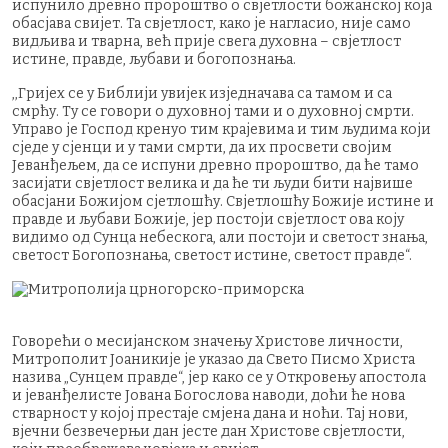
испунило древно пророштво о свјетлости божанској која
обасјава свијет. Та свјетлост, како је нагласио, није само
видљива и тварна, већ прије свега духовна – свјетлост
истине, правде, љубави и богопознања.
,,Гријех се у Библији увијек изједначава са тамом и са
смрћу. Ту се говори о духовној тами и о духовној смрти.
Управо је Господ кренуо тим крајевима и тим људима који
сједе у сјенци и у тами смрти, да их просвети својим
Јеванђељем, да се испуни древно пророштво, да ће тамо
засијати свјетлост велика и да ће ти људи бити највише
обасјани Божијом сјетлошћу. Свјетлошћу Божије истине и
правде и љубави Божије, јер постоји свјетлост ова коју
видимо од Сунца небескога, али постоји и светост знања,
светост Богопознања, светост истине, светост правде“.
Говорећи о месијанском значењу Христове личности,
Митрополит Јоаникије је указао да Свето Писмо Христа
назива „Сунцем правде“, јер како се у Откровењу апостола
и јеванђелисте Јована Богослова наводи, доћи ће нова
стварност у којој престаје смјена дана и ноћи. Тај нови,
вјечни безвечерњи дан јесте дан Христове свјетлости,