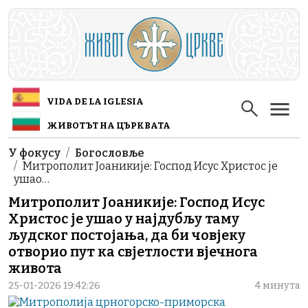
Skip to main content
VIDA DE LA IGLESIA
ЖИВОТЪТ НА ЦЪРКВАТА
Breadcrumb
У фокусу
Богословље
Митрополит Јоаникије: Господ Исус Христос је
ушао…
Митрополит Јоаникије: Господ Исус
Христос је ушао у најдубљу таму
људског постојања, да би човјеку
отворио пут ка свјетлости вјечнога
живота
25-01-2026 19:42:26
4 минута