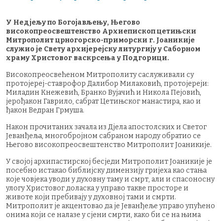
У Недјељу по Богојављењу, Његово
високопреосвештенство Архиепископ цетињски
Митрополит црногорско-приморски г. Јоаникије
служио је Свету архијерејску литургију у Саборном
храму Христовог васкрсења у Подгорици.
Високопреосвећеном Митрополиту саслуживали су
протојереј-ставрофор Далибор Милаковић, протојереји:
Миладин Кнежевић, Бранко Вујачић и Никола Пејовић,
јерођакон Гаврило, сабрат Цетињског манастира, као и
ђакон Ведран Грмуша.
Након прочитаних зачала из Дјела апостолских и Светог
Јеванђеља, многобројном сабраном народу обратио се
Његово високопреосвештенство Митрополит Јоаникије.
У својој архипастирској бесједи Митрополит Јоаникије је
посебно истакао библијску димензију гријеха као стања
које човјека уводи у духовну таму и смрт, али и спасоносну
улогу Христовог доласка у управо такве просторе и
животе који пребивају у духовној тами и смрти.
Митрополит је акцентовао да је Јеванђеље управо упућено
онима који се налазе у сјени смрти, како би се на њима