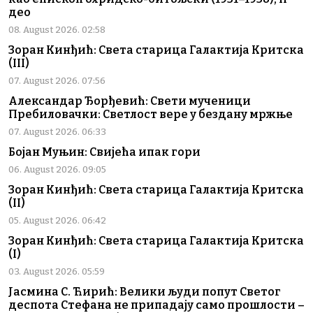
део
08. August 2026. 02:58
Зоран Кинђић: Света старица Галактија Критска
(III)
07. August 2026. 07:56
Александар Ђорђевић: Свети мученици
Пребиловачки: Светлост вере у бездану мржње
07. August 2026. 06:33
Бојан Муњин: Свијећа ипак гори
06. August 2026. 09:05
Зоран Кинђић: Света старица Галактија Критска
(II)
05. August 2026. 06:42
Зоран Кинђић: Света старица Галактија Критска
(I)
03. August 2026. 05:59
Јасмина С. Ћирић: Велики људи попут Светог
деспота Стефана не припадају само прошлости –