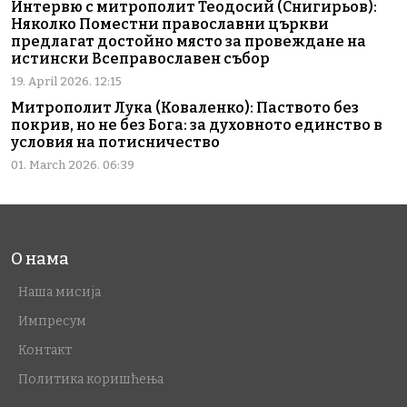
Интервю с митрополит Теодосий (Снигирьов):
Няколко Поместни православни църкви
предлагат достойно място за провеждане на
истински Всеправославен събор
19. April 2026. 12:15
Митрополит Лука (Коваленко): Паството без
покрив, но не без Бога: за духовното единство в
условия на потисничество
01. March 2026. 06:39
О нама
Наша мисија
Импресум
Контакт
Политика коришћења