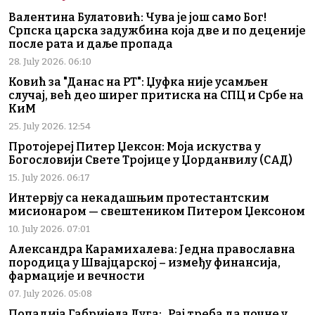
Валентина Булатовић: Чува је још само Бог!
Српска царска задужбина која две и по деценије
после рата и даље пропада
28. July 2026. 06:10
Ковић за "Данас на РТ": Џуфка није усамљен
случај, већ део ширег притиска на СПЦ и Србе на
КиМ
25. July 2026. 12:54
Протојереј Питер Џексон: Моја искуства у
Богословији Свете Тројице у Џорданвилу (САД)
15. July 2026. 06:17
Интервју са некадашњим протестантским
мисионаром — свештеником Питером Џексоном
10. July 2026. 07:01
Александра Карамихалева: Једна православна
породица у Швајцарској – између финансија,
фармације и вечности
07. July 2026. 05:08
Попадија Габријела Луга: „Рај треба да почне у