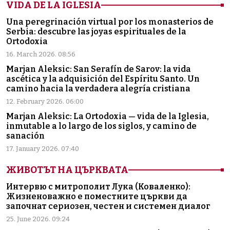
VIDA DE LA IGLESIA
Una peregrinación virtual por los monasterios de
Serbia: descubre las joyas espirituales de la
Ortodoxia
16. March 2026. 08:56
Marjan Aleksic: San Serafín de Sarov: la vida
ascética y la adquisición del Espíritu Santo. Un
camino hacia la verdadera alegría cristiana
12. February 2026. 06:00
Marjan Aleksic: La Ortodoxia — vida de la Iglesia,
inmutable a lo largo de los siglos, y camino de
sanación
17. January 2026. 07:40
ЖИВОТЪТ НА ЦЪРКВАТА
Интервю с митрополит Лука (Коваленко):
Жизненоважно е поместните църкви да
започнат сериозен, честен и системен диалог
25. June 2026. 09:24