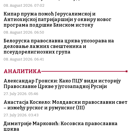
08. August 2026. 07:02
Кипар пружа помоћ Јерусалимској и
Антиохијској патријаршији у оквиру новог
програма подршке Блиском истоку
08. August 2026. 06:50
Белоруска православна црква упозорава на
деловање лажних свештеника и
псеудорелигиозних група
08. August 2026. 06:41
АНАЛИТИКА
Александар Гронски: Како ПЦУ види историју
Православне Цркве у југозападној Русији
27. July 2026. 05:46
Анастасја Коскело: Молдавски православни свет
– између руског и румунског (III)
27. July 2026. 03:43
Димитрије Марковић: Косовска православна
црква