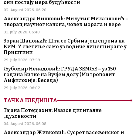
они постају мера будућности
02. August 2026. 06:20
Александра Нинковић: Милутин Миланковић –
творац научног канона, човек морала и вере
31. July 2026. 06:40
Зоран Шапоњић: Шта се Србима још спрема на
КиМ: У светиње само уз водиче лиценциране у
Приштини
29. July 2026. 07:39
Љубомир Ненадовић: ГРУДА ЗЕМЉЕ – уз 150
година Битке на Вучјем долу (Митрополит
Амфилохије: Беседа)
29. July 2026. 06:02
ТАЧКА ГЛЕДИШТА
Тајана Потерјахин: Изазов дигиталне
„духовности”
04. August 2026. 06:08
Александар Живковић: Сусрет васељенског и