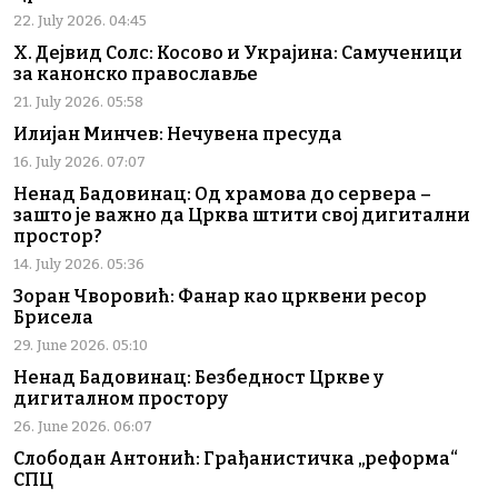
22. July 2026. 04:45
Х. Дејвид Солс: Косово и Украјина: Самученици
за канонско православље
21. July 2026. 05:58
Илијан Минчев: Нечувена пресуда
16. July 2026. 07:07
Ненад Бадовинац: Од храмова до сервера –
зашто је важно да Црква штити свој дигитални
простор?
14. July 2026. 05:36
Зоран Чворовић: Фанар као црквени ресор
Брисела
29. June 2026. 05:10
Ненад Бадовинац: Безбедност Цркве у
дигиталном простору
26. June 2026. 06:07
Слободан Антонић: Грађанистичка „реформа“
СПЦ