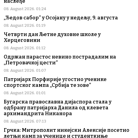
наслеђе
08. August 2026. 01:24
„Ђедов сабор“ у Осојану у недељу, 9. августа
08. August 2026. 01:19
Четврти дан Љетне духовне школе у
Херцеговини
08. August 2026. 01:12
Одржан парастос невино пострадалим на
„Петровачкој цести“
08. August 2026. 01:07
Патријарх Порфирије угостио ученике
спортског кампа „Србија те зове”
08. August 2026. 01:01
Бугарска православна дијаспора стала у
одбрану патријарха Данила од клевета
архимандрита Никанора
08. August 2026. 07:13
Грчка: Митрополит никејски Алексије посетио
летњи камп за ученице и студенткиње