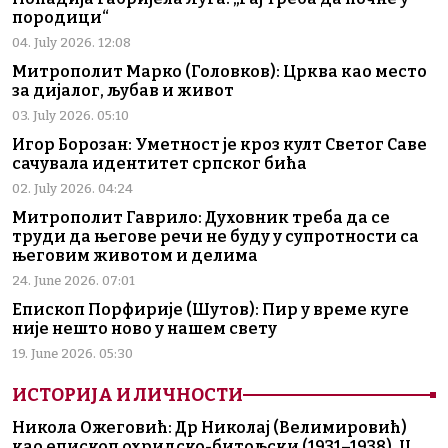
породици“
04. July 2026. 12:08
Митрополит Марко (Головков): Црква као место
за дијалог, љубав и живот
03. July 2026. 05:10
Игор Борозан: Уметност је кроз култ Светог Саве
сачувала идентитет српског бића
02. July 2026. 04:24
Митрополит Гаврило: Духовник треба да се
труди да његове речи не буду у супротности са
његовим животом и делима
24. June 2026. 07:01
Епископ Порфирије (Шутов): Пир у време куге
није нешто ново у нашем свету
19. June 2026. 05:30
ИСТОРИЈА И ЛИЧНОСТИ
Никола Ожеговић: Др Николај (Велимировић)
као епископ охридско-битољски (1931–1938), II