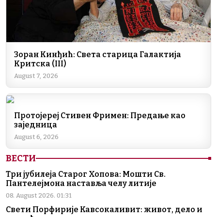
Зоран Кинђић: Света старица Галактија
Критска (III)
August 7, 2026
Протојереј Стивен Фримен: Предање као
заједница
August 6, 2026
ВЕСТИ
Три јубилеја Старог Хопова: Мошти Св.
Пантелејмона наставља челу литије
08. August 2026. 01:31
Свети Порфирије Кавсокаливит: живот, дело и