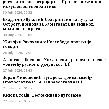
јерусалимског патријарха – Православље пред
искушењем геополитике
30. July 2026. 07:32
Владимир Вуковић: Соларни зид на путу ка
Острогу: дозвола за 67 мегавата на више од
милион квадрата
30. July 2026. 06:03
Живојин Ракочевић: Неслобода другачије
говори
28. July 2026. 07:51
Анастасја Коскело: Молдавски православни свет
– између руског и румунског (III)
27. July 2026. 03:43
Зоран Милошевић: Бугарска црква између
Православља и НАТО православља (II)
24. July 2026. 06:07
Ким Вајтсајд: Неочекивано путовање
22. July 2026. 07:23