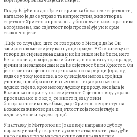
који преображава човјека и свијет.
Подсјећајући на догађаје откривења божанске свјетлости,
нагласио је да се управо та неприступна, животворна
свјетлост Христова прославља у богослужењима празника
Богојављења, као свјетлост која просвећује ум и срце
сваког човјека:
,,Није то случајно, што се говорило о Месији да ће Он
засијати овоме свијету као сунце правде. У Откривењу се
говори да смјењивања дана и ноћи више неће бити, него
ће тај нови дан који долази бити дан новога сунца правде,
вјечни и незалазни дан и да ће свјетлост бити Христос. Он
јесте заиста свјетло што је показао и на ријеци Јордану,
када се у току молитве, а то су видјели његова тројица
ученика, преобразио и из његовог лица кроз његово
људско тијело, кроз његову људску природу, засијала је
Божанска неприступна свијетлост. Свјетлост коју управо
прослављамо и о којој се много пјева у овим
богојављенским службама, да је Христос неприступна
Божанска животворна свијетлост која посвјетљује и
људске умове и људска срца“.
У наставку је Митрополит Јоаникије направио дубоку
паралелу између тварне и духовне стварности, указујући
на то да као што земаљско сунце оживљава читаву