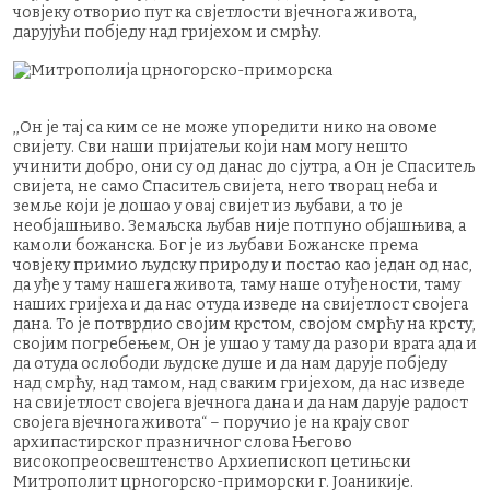
човјеку отворио пут ка свјетлости вјечнога живота,
дарујући побједу над гријехом и смрћу.
,,Он је тај са ким се не може упоредити нико на овоме
свијету. Сви наши пријатељи који нам могу нешто
учинити добро, они су од данас до сјутра, а Он је Спаситељ
свијета, не само Спаситељ свијета, него творац неба и
земље који је дошао у овај свијет из љубави, а то је
необјашњиво. Земаљска љубав није потпуно објашњива, а
камоли божанска. Бог је из љубави Божанске према
човјеку примио људску природу и постао као један од нас,
да уђе у таму нашега живота, таму наше отуђености, таму
наших гријеха и да нас отуда изведе на свијетлост својега
дана. То је потврдио својим крстом, својом смрћу на крсту,
својим погребењем, Он је ушао у таму да разори врата ада и
да отуда ослободи људске душе и да нам дарује побједу
над смрћу, над тамом, над сваким гријехом, да нас изведе
на свијетлост својега вјечнога дана и да нам дарује радост
својега вјечнога живота“ – поручио је на крају свог
архипастирског празничног слова Његово
високопреосвештенство Архиепископ цетињски
Митрополит црногорско-приморски г. Јоаникије.