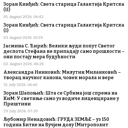
Зоран Кинђић: Света старица Галактија Критска
(II)
05. August 2026. 06:42
Зоран Кинђић: Света старица Галактија Критска
(I)
03. August 2026. 05:59
Јасмина С. Ћирић: Велики људи попут Светог
деспота Стефана не припадају само прошлости –
они постају мера будућности
02. August 2026. 06:20
Александра Нинковић: Милутин Миланковић –
творац научног канона, човек морала и вере
31. July 2026. 06:40
Зоран Шапоњић: Шта се Србима још спрема на
КиМ: У светиње само уз водиче лиценциране у
Приштини
29. July 2026. 07:39
Љубомир Ненадовић: ГРУДА ЗЕМЉЕ – уз 150
година Битке на Вучјем долу (Митрополит