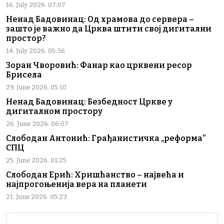
16. July 2026. 07:07
Ненад Бадовинац: Од храмова до сервера –
зашто је важно да Црква штити свој дигитални
простор?
14. July 2026. 05:36
Зоран Чворовић: Фанар као црквени ресор
Брисела
29. June 2026. 05:10
Ненад Бадовинац: Безбедност Цркве у
дигиталном простору
26. June 2026. 06:07
Слободан Антонић: Грађанистичка „реформа“
СПЦ
25. June 2026. 01:25
Слободан Ерић: Хришћанство – највећа и
најпрогоњенија вера на планети
21. June 2026. 05:23