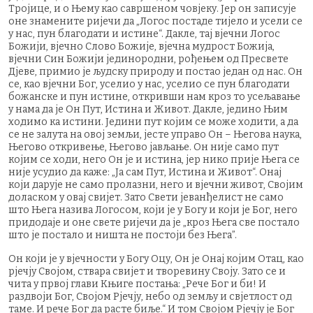
Тројице, и о Њему као савршеном човјеку. Јер он записује
оне знамените ријечи да „Логос постаде тијело и усели се
у нас, пун благодати и истине“. Дакле, тај вјечни Логос
Божији, вјечно Слово Божије, вјечна мудрост Божија,
вјечни Син Божији јединородни, рођењем од Пресвете
Дјеве, примио је људску природу и постао један од нас. Он
се, као вјечни Бог, уселио у нас, уселио се пун благодати
божанске и пун истине, откривши нам кроз то усељавање
у нама да је Он Пут, Истина и Живот. Дакле, једино Њим
ходимо ка истини. Једини пут којим се може ходити, а да
се не залута на овој земљи, јесте управо Он – Његова наука,
Његово откривење, Његово јављање. Он није само пут
којим се ходи, него Он је и истина, јер нико прије Њега се
није усудио да каже: „Ја сам Пут, Истина и Живот“. Oнај
који дарује не само пролазни, него и вјечни живот, Својим
доласком у овај свијет. Зато Свети јеванђелист не само
што Њега назива Логосом, који је у Богу и који је Бог, него
придодаје и оне свете ријечи да је „кроз Њега све постало
што је постало и ништа не постоји без Њега”.
Он који је у вјечности у Богу Оцу, Он је Онај којим Отац, као
рјечју Својом, ствара свијет и творевину Своју. Зато се и
чита у првој глави Књиге постања: „Рече Бог и би! И
раздвоји Бог, Својом Рјечју, небо од земљу и свјетлост од
таме. И рече Бог да расте биље.“ И том Својом Рјечју је Бог