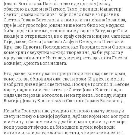
Јована Богослова. Па када неко иде од вас у Јеладу,
oбавезно да oде и на Патмос. Тамо је велики Манастир
Светог Јована Богослова, који данас слави за празник
Светога Јована Богослова, а тамо је и та пећина Јованова,
гдје је Бог удостојио Јована више него било које људско
биће овдје на земљи, откривши му тајне о Богу, ко је Он и
какав је и откривши тајне о крају свијета и вијека. Сагледао
Га је, дакле, Свети Јован као Алфу и Омегу, као Почетак и
Крај, као Првога и Последњега, као Творца свега и Онога ка
коме хрли свеукупна Божија творевина, да би узрасла у
мјеру раста висине Његове, у мјеру раста вјечнога Логоса
Божијег, Христа Бога нашега.
Ето, дакле, коме су ваши преци подигли овај свети храм,
коме сте ви обновили овај свети храм. И нијесте могли
изабрати дивнијега светитеља. Послије Господа и Његове
мајке, најдивнији светитељ је Свети Јован Крститељ, а
онда Свети Јован Богослов. Нема премца Господу, Мајци
Божијој, Јовану Крститељу и Светоме Јовану Богослову.
Нека би Господ и нас умудрио и открио нам ту велику и
свету истину о Божијој љубави, љубави којом нас Бог грли
и истину о нашем смислу, да би и ми ходили путем који
води у живот вјечни, да би ходили путем који води
истини и који дарује живот вјечни, у вијекове вијекова.