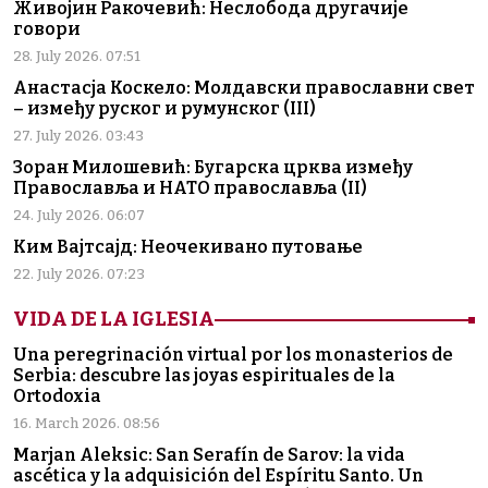
Живојин Ракочевић: Неслобода другачије
говори
28. July 2026. 07:51
Анастасја Коскело: Молдавски православни свет
– између руског и румунског (III)
27. July 2026. 03:43
Зоран Милошевић: Бугарска црква између
Православља и НАТО православља (II)
24. July 2026. 06:07
Ким Вајтсајд: Неочекивано путовање
22. July 2026. 07:23
VIDA DE LA IGLESIA
Una peregrinación virtual por los monasterios de
Serbia: descubre las joyas espirituales de la
Ortodoxia
16. March 2026. 08:56
Marjan Aleksic: San Serafín de Sarov: la vida
ascética y la adquisición del Espíritu Santo. Un