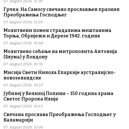
07. August 2026. 11:38
Грчка: На Самосу свечано прослављен празник
Преображења Господњег
07. August 2026. 11:20
Молитвени помен страдалима мештанима
Торња, Обријежи и Дерезе 1942. године
07. August 2026. 10:44
Молитвено сећање на митрополита Антонија
(Блума) у Лондону
07. August 2026. 10:35
Мисија Свети Никола Епархије аустралијско-
новозеландске
07. August 2026. 10:27
Јубилеј у Великој Попини – 150 година храма
Светог Пророка Илије
07. August 2026. 10:13
Свечана прослава Преображења Господњег у
Каламарији
07. August 2026. 10:06