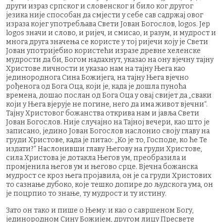
други израз српског и словенског и било ког другог
језика није способан да смјести у себе сав садржај овог
израза којег употребљава Свети Јован Богослов, logos. Јер
logos значи и слово, и ријеч, и смисао, и разум, и мудрост и
многа друга значења се користе у тој ријечи коју је Свети
Јован употријебио користећи изразе древне хеленске
мудрости да би, Богом надахнут, указао на ону вјечну тајну
Христове личности и указао нам на тајну Њега као
јединороднога Сина Божијега, на тајну Њега вјечно
рођенога од Бога Оца, који је, када је дошла пуноћа
времена, дошао послан од Бога Оца у овај свијет да „сваки
који у Њега вјерује не погине, него да има живот вјечни“.
Тајну Христовог божанства открива нам и јавља Свети
Јован Богослов. Није случајно на Тајној вечери, као што је
записано, једино Јован Богослов наслонио своју главу на
груди Христове, када је питао: „Ко је то, Господе, ко ће Те
издати?“ Наслонивши главу Његову на груди Христове,
сила Христова је дотакла Његов ум, преобразила и
промјенила његов ум и његово срце. Вјечна божанска
мудрост се кроз њега пројавила, он је са груди Христових
то сазнање дубоко, које тешко допире до људскога ума, он
је поцрпио то знање, ту мудрост и ту истину.
Зато он тако и пише о Њему: и као о савршеном Богу,
јединородном Сину Божијем, другом лицу Пресвете