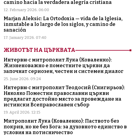
camino hacia la verdadera alegría cristiana
12. February 2026. 06:00
Marjan Aleksic: La Ortodoxia — vida de la Iglesia,
inmutable a lo largo de los siglos, y camino de
sanación
17. January 2026. 07:40
ЖИВОТЪТ НА ЦЪРКВАТА
Интервю с митрополит Лука (Коваленко):
Жизненоважно е поместните църкви да
започнат сериозен, честен и системен диалог
25. June 2026. 09:24
Интервю с митрополит Теодосий (Снигирьов):
Няколко Поместни православни църкви
предлагат достойно място за провеждане на
истински Всеправославен събор
19. April 2026. 12:15
Митрополит Лука (Коваленко): Паството без
покрив, но не без Бога: за духовното единство в
условия на потисничество