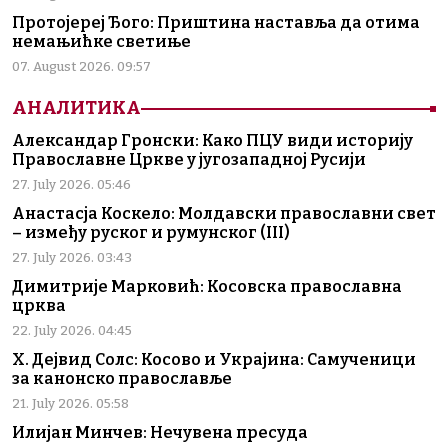
Протојереј Ђого: Приштина наставља да отима
немањићке светиње
07. August 2026. 09:57
АНАЛИТИКА
Александар Гронски: Како ПЦУ види историју
Православне Цркве у југозападној Русији
27. July 2026. 05:46
Анастасја Коскело: Молдавски православни свет
– између руског и румунског (III)
27. July 2026. 03:43
Димитрије Марковић: Косовска православна
црква
22. July 2026. 04:45
Х. Дејвид Солс: Косово и Украјина: Самученици
за канонско православље
21. July 2026. 05:58
Илијан Минчев: Нечувена пресуда