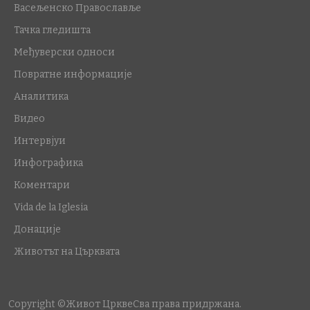
Васељенско Православље
Тачка гледишта
Међуверски односи
Повратне информације
Аналитика
Видео
Интервјуи
Инфографика
Коментари
Vida de la Iglesia
Донације
Животът на Църквата
Copyright ©Живот Цркве
Сва права придржана.