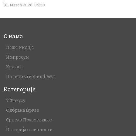
01. March 2026. 06:39
О нама
Наша мисија
Импресум
Контакт
Политика коришћења
Категорије
У Фокусу
Одбрана Цркве
Српско Православље
Историја и личности