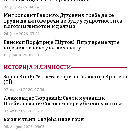
02. July 2026. 04:24
Митрополит Гаврило: Духовник треба да се
труди да његове речи не буду у супротности са
његовим животом и делима
24. June 2026. 07:01
Епископ Порфирије (Шутов): Пир у време куге
није нешто ново у нашем свету
19. June 2026. 05:30
ИСТОРИЈА И ЛИЧНОСТИ
Зоран Кинђић: Света старица Галактија Критска
(III)
07. August 2026. 07:56
Александар Ђорђевић: Свети мученици
Пребиловачки: Светлост вере у бездану мржње
07. August 2026. 06:33
Бојан Муњин: Свијећа ипак гори
06. August 2026. 09:05