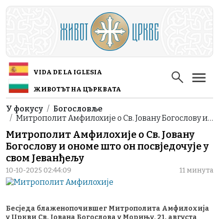
Skip to main content
VIDA DE LA IGLESIA
ЖИВОТЪТ НА ЦЪРКВАТА
Breadcrumb
У фокусу
Богословље
Митрополит Амфилохије о Св. Јовану Богослову и…
Митрополит Амфилохије о Св. Јовану
Богослову и ономе што он посвједочује у
свом Јеванђељу
10-10-2025 02:44:09
11 минута
Бесједа блаженопочившег Митрополита Амфилохија
у Цркви Св. Јована Богослова у Морињу, 21. августа