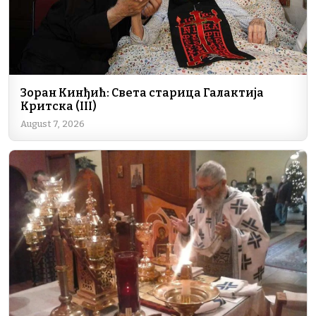
k
n
m
p
k
Зоран Кинђић: Света старица Галактија
Критска (III)
August 7, 2026