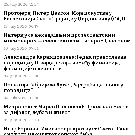
25. July 2026. 12:54
Протојереј Питер Џексон: Моја искуства у
Богословији Свете Тројице у Џорданвилу (САД)
15. July 2026. 06:17
Интервју са некадашњим протестантским
мисионаром — свештеником Питером Џексоном
10. July 2026. 07:01
Александра Карамихалева: Једна православна
породица у Швајцарској – између финансија,
фармације и вечности
07. July 2026. 05:08
Попадија Габријела Луга: „Рај треба да почне у
породици“
04. July 2026. 12:08
Митрополит Марко (Головков): Црква као место
за дијалог, љубав и живот
03. July 2026. 05:10
Игор Борозан: Уметност је кроз култ Светог Саве
сачувала идентитет српског бића