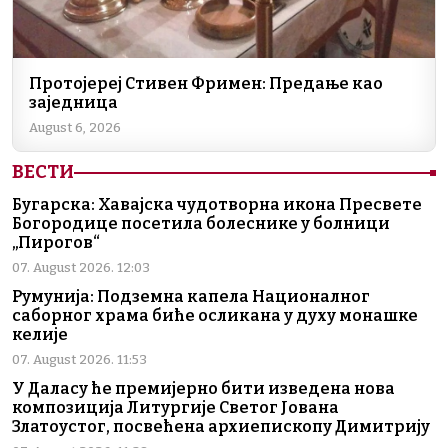
Протојереј Стивен Фримен: Предање као
заједница
August 6, 2026
ВЕСТИ
Бугарска: Хавајска чудотворна икона Пресвете
Богородице посетила болеснике у болници
„Пирогов“
07. August 2026. 12:03
Румунија: Подземна капела Националног
саборног храма биће осликана у духу монашке
келије
07. August 2026. 11:53
У Даласу ће премијерно бити изведена нова
композиција Литургије Светог Јована
Златоустог, посвећена архиепископу Димитрију