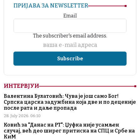
ПРИЈАВА ЗА NEWSLETTER
Email
The subscriber's email address.
ваша е-mail адреса
ИНТЕРВЈУИ
Валентина Булатовић: Чува је још само Бог!
Српска царска задужбина која две и по деценије
после рата и даље пропада
28. July 2026. 06:10
Ковић за "Данас на РТ": Џуфка није усамљен
случај, већ део ширег притиска на СПЦ и Србе на
КиМ