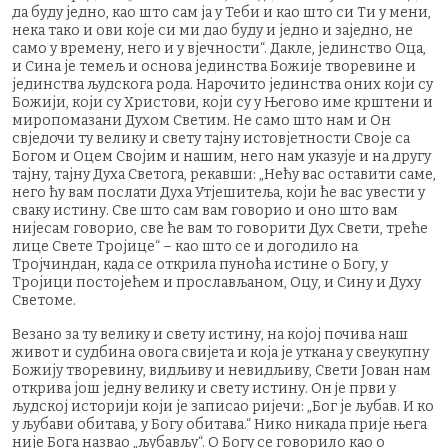
да буду једно, као што сам ја у Теби и као што си Ти у мени,
нека тако и ови које си ми дао буду и једно и заједно, не
само у времену, него и у вјечности“. Дакле, јединство Оца,
и Сина је темељ и основа јединства Божије творевине и
јединства људскога рода. Нарочито јединства оних који су
Божији, који су Христови, који су у Његово име крштени и
миропомазани Духом Светим. Не само што нам и Он
свједочи ту велику и свету тајну истовјетности Своје са
Богом и Оцем Својим и нашим, него нам указује и на другу
тајну, тајну Духа Светога, рекавши: „Нећу вас оставити саме,
него ћу вам послати Духа Утјешитеља, који ће вас увести у
сваку истину. Све што сам вам говорио и оно што вам
нијесам говорио, све ће вам то говорити Дух Свети, треће
лице Свете Тројице“ – као што се и догодило на
Тројчиндан, када се открила пуноћа истине о Богу, у
Тројици постојећем и прослављаном, Оцу, и Сину и Духу
Светоме.
Везано за ту велику и свету истину, на којој почива наш
живот и судбина овога свијета и која је уткана у свеукупну
Божију творевину, видљиву и невидљиву, Свети Јован нам
открива још једну велику и свету истину. Он je први y
људској историји који је записао ријечи: „Бог је љубав. И ко
у љубави обитава, у Богу обитава.“ Нико никада прије њега
није Бога назвао „љубављу“. О Богу се говорило као о