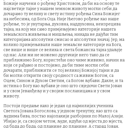
Божије научени о рођењу Христовом, да би на основу те
најсветије тајне у нашем земном животу могли себи да
дочарамо ту велику и свету истину рођења Сина Божијег
на небесима, од Бога Оца. Није Његово рођење као наше
рођење, то је унутарња, духовна, наддуховна, неизрецива
тајна, на коју ми само примјењујемо категорије нашега
земаљскога живљења и мишљења, никада не дајући тим
категоријама апсолутни смисао и апсолутни значај. Јер, ма
колико примјењивали наше земаљске категорије на Бога,
све више и више се велика и света божанска тајна удаљује
од нас. Али ми не можемо другачије него тако да се
приближимо Богу, користећи оно чиме живимо, начин на
који се рађамо и постојимо, да би тиме могли себи
дочарати, приближити се тој великој Божијој тајни и да
би могли открити своју сродност са живим Богом, са
Оцем, Сином и Духом Светим, са Богом љубави. Дакле, и та
истина о Богу као љубави је оно што свједочи Свети Јован
и у свом Јеванђељу и у својим посланицама и у свом
животу.
Постоји предање како је један од најмилијих ученика
Светога Јована Богослова, у једном тренутку, као што са
људима бива, постао најопакији разбојник по Малој Азији.
Убијао је, са својом четом, људе, идући од мјеста до мјеста,
од брда до брда, од планине до планине. А старац Јован,