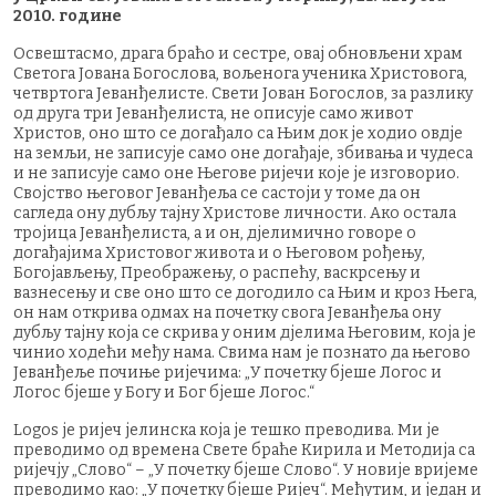
2010. године
Освештасмо, драга браћо и сестре, овај обновљени храм
Светога Јована Богослова, вољенога ученика Христовога,
четвртога Јеванђелисте. Свети Јован Богослов, за разлику
од друга три Јеванђелиста, не описује само живот
Христов, оно што се догађало са Њим док је ходио овдје
на земљи, не записује само оне догађаје, збивања и чудеса
и не записује само оне Његове ријечи које је изговорио.
Својство његовог Јеванђеља се састоји у томе да он
сагледа ону дубљу тајну Христове личности. Ако остала
тројица Јеванђелиста, а и он, дјелимично говоре о
догађајима Христовог живота и о Његовом рођењу,
Богојављењу, Преображењу, о распећу, васкрсењу и
вазнесењу и све оно што се догодило са Њим и кроз Њега,
он нам открива одмах на почетку свога Јеванђеља ону
дубљу тајну која се скрива у оним дјелима Његовим, која је
чинио ходећи међу нама. Свима нам је познато да његово
Јеванђеље почиње ријечима: „У почетку бјеше Логос и
Логос бјеше у Богу и Бог бјеше Логос.“
Logos је ријеч јелинска која је тешко преводива. Ми је
преводимо од времена Свете браће Кирила и Методија са
ријечју „Слово“ – „У почетку бјеше Слово“. У новије вријеме
преводимо као: „У почетку бјеше Ријеч“. Међутим, и један и