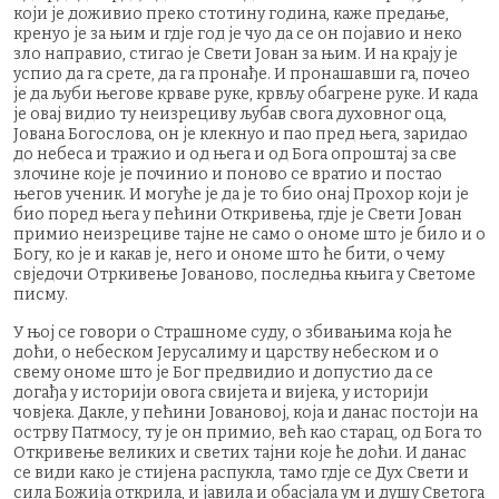
који је доживио преко стотину година, каже предање,
кренуо је за њим и гдје год је чуо да се он појавио и неко
зло направио, стигао је Свети Јован за њим. И на крају је
успио да га срете, да га пронађе. И пронашавши га, почео
је да љуби његове крваве руке, крвљу обагрене руке. И када
је овај видио ту неизрециву љубав свога духовног оца,
Јована Богослова, он је клекнуо и пао пред њега, заридао
до небеса и тражио и од њега и од Бога опроштај за све
злочине које је починио и поново се вратио и постао
његов ученик. И могуће је да је то био онај Прохор који је
био поред њега у пећини Откривења, гдје је Свети Јован
примио неизрециве тајне не само о ономе што је било и о
Богу, ко је и какав је, него и ономе што ће бити, о чему
свједочи Отркивење Јованово, последња књига у Светоме
писму.
У њој се говори о Страшноме суду, о збивањима која ће
доћи, о небеском Јерусалиму и царству небеском и о
свему ономе што је Бог предвидио и допустио да се
догађа у историји овога свијета и вијека, у историји
човјека. Дакле, у пећини Јовановој, која и данас постоји на
острву Патмосу, ту је он примио, већ као старац, од Бога то
Откривење великих и светих тајни које ће доћи. И данас
се види како је стијена распукла, тамо гдје се Дух Свети и
сила Божија открила, и јавила и обасјала ум и душу Светога