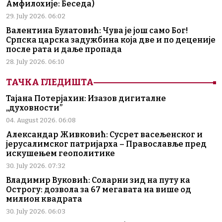
Амфилохије: Беседа)
29. July 2026. 06:02
Валентина Булатовић: Чува је још само Бог!
Српска царска задужбина која две и по деценије
после рата и даље пропада
28. July 2026. 06:10
ТАЧКА ГЛЕДИШТА
Тајана Потерјахин: Изазов дигиталне
„духовности”
04. August 2026. 06:08
Александар Живковић: Сусрет васељенског и
јерусалимског патријарха – Православље пред
искушењем геополитике
30. July 2026. 07:32
Владимир Вуковић: Соларни зид на путу ка
Острогу: дозвола за 67 мегавата на више од
милион квадрата
30. July 2026. 06:03