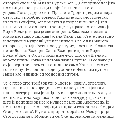
створио све и сва. И на крају рече Бог: „Да створимо човјека
по слици и по прилици Својој“. И та Ријеч Његова је
управо Логос, друго лице Пресвете Тројице, којим ствара
све и сва, а посебно човјека. Тако да је од самог почетка,
настанка свијета, Бог присутан у творевини Својој, али
најприсутнији од Свете Тројице је у право Логос Божији,
Ријеч Божија, којом је све створено. Како каже недавно
канонизовани отац наш Јустин Ћелијски: „Све је словесно
и испуњено мудрошћу неизрецивом. Све, од најмањега
створења до највећега, поседује ту мудрост и тај божански
печат Логоса Божијег, Слова Божијег и вјечне Ријечи
Божије“. Ако је Он пут, онда није чудо што се у Дјелима
апостолским Црква Христова назива путем. Па се каже да
су Јевреји тога времена гонили не само Христа, него су
гонили пут Његов, оне који су ходили Његовим путем и
Њиме као јединим спасоносним путем.
То је прво што треба знати о Светом Јовану Богослову.
Прва велика и неизрецива истина коју нам он јавља и
посвједочује у свом Јеванђељу и својим животом. А друга
велика истина, коју такође он посвједочује, управо зато
што је исцрпио знање и мудрост са груди Христових, је
истина о Пресветој Тројици. Син, који говори за Себе: „Ја и
Отац смо једно“. И у исто вријеме обраћа се Њему, прије
Свога страдања: „Молим ти се, Оче, да ови које си мени дао