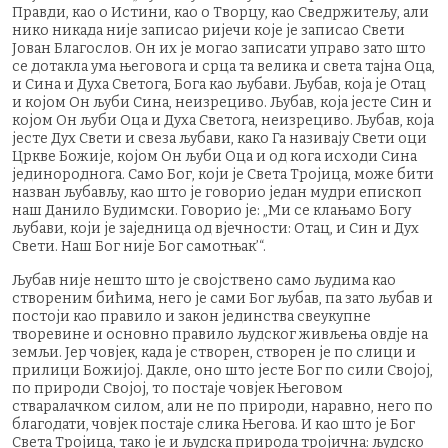
Правди, као о Истини, као о Творцу, као Сведржитељу, али
нико никада није записао ријечи које је записао Свети
Јован Благослов. Он их је могао записати управо зато што
се дотакла ума његовога и срца та велика и света тајна Оца,
и Сина и Духа Светога, Бога као љубави. Љубав, која је Отац
и којом Он љуби Сина, неизрециво. Љубав, која јесте Син и
којом Он љуби Оца и Духа Светога, неизрециво. Љубав, која
јесте Дух Свети и свеза љубави, како Га називају Свети оци
Цркве Божије, којом Он љуби Оца и од кога исходи Сина
јединороднога. Само Бог, који је Света Тројица, може бити
назван љубављу, као што је говорио један мудри епископ
наш Данило Будимски. Говорио је: „Ми се клањамо Богу
љубави, који је заједница од вјечности: Отац, и Син и Дух
Свети. Наш Бог није Бог самотњак’“.
Љубав није нешто што је својствено само људима као
створеним бићима, него је сами Бог љубав, па зато љубав и
постоји као правило и закон јединства свеукупне
творевине и основно правило људског живљења овдје на
земљи. Јер човјек, када је створен, створен је по слици и
прилици Божијој. Дакле, оно што јесте Бог по сили Својој,
по природи Својој, то постаје човјек Његовом
стваралачком силом, али не по природи, наравно, него по
благодати, човјек постаје слика Његова. И као што је Бог
Света Тројица, тако је и људска природа тројична: људско