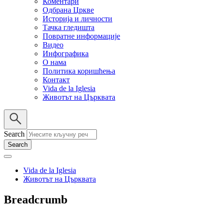
Коментари
Одбрана Цркве
Историја и личности
Тачка гледишта
Повратне информације
Видео
Инфографика
О нама
Политика коришћења
Контакт
Vida de la Iglesia
Животът на Църквата
Search
Vida de la Iglesia
Животът на Църквата
Breadcrumb