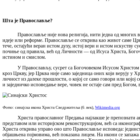
Шта је Православље?
Православље није нова религија, нити једна од многих верск
идеје или реформе. Православље се открива као живот саме Цр
тече, остајући веран истом духу, истој вери и истом искуству 
почиње од правила, већ од Личности — од Исуса Христа, Богочов
истином и смислом.
У Православљу, сусрет са Богочовеком Исусом Христом није и
кроз Цркву, јер Црква није само заједница оних који верују у 
личност из далеке прошлости, о којој се само говори или којој 
и заједничко исповедање вере, човек не остаје сам пред Богом, 
Фото
: синајска икона Христа Сведржитеља (6. век),
Wikimedia.org
Христа православног Предања најлакше је препознати ако се 
представом или историјском реконструкцијом, већ са иконогра
Христа открива управо оно што Православље исповеда: јединст
објашњена појмовима, већ показана лицем. На икони се запажа б