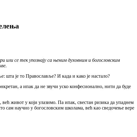
целења
ери или се тек упознају са њеним духовним и богословским
ве.
 шта је то Православље? И када и како је настало?
ретан, а ипак да не звучи уско конфесионално, нити да буде
ећ живот у који улазимо. Па ипак, свестан ризика да упаднем
то сам научио у богословским школама, већ као сведочење вере