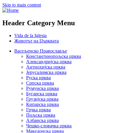
Skip to main content
Header Category Menu
Vida de la Iglesia
Животът на Църквата
Васељенско Православље
Константинопољска црква
Александријска црква
Антиохијска црква
Јерусалимска црква
Руска црква
Српска црква
Румунска црква
Бугарска црква
Грузијска црква
Кипарска црква
Грчка црква
Пољска црква
Албанска црква
Чешко-словачка црква
Македонска црква