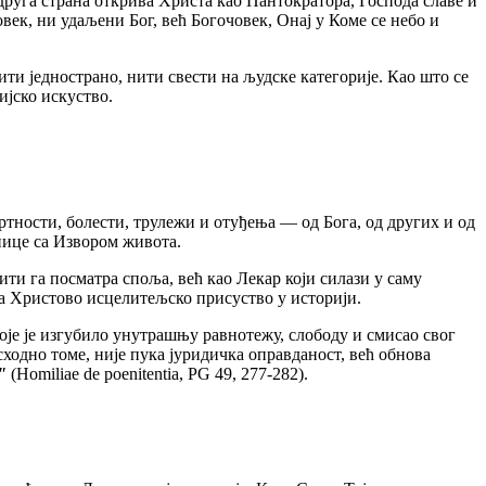
 друга страна открива Христа као Пантократора, Господа славе и
век, ни удаљени Бог, већ Богочовек, Онај у Коме се небо и
 једнострано, нити свести на људске категорије. Као што се
ијско искуство.
ости, болести, трулежи и отуђења — од Бога, од других и од
нице са Извором живота.
и га посматра споља, већ као Лекар који силази у саму
вља Христово исцелитељско присуство у историји.
је је изгубило унутрашњу равнотежу, слободу и смисао свог
сходно томе, није пука јуридичка оправданост, већ обнова
"
(Homiliae de poenitentia, PG 49, 277-282).