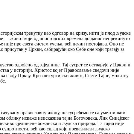
оријском тренутку као одговор на кризу, нити је плод људске
ле — живот који од апостолских времена до данас непрекинуто
е није пре свега систем учења, већ начин постојања. Оно не
о присутан у Цркви, сабирајући око Себе оне који трагају за
о одвојено од заједнице. Тај сусрет се остварује у Цркви и
уства у историји. Христос којег Православље сведочи није
ава своју Цркву. Кроз литургијски живот, Свете Тајне, молитву
бе.
ачувану православну икону, не сусрећемо се са уметничком
ом облику искаже неисказива тајна Богочовека. Лик Синајског
дељиво сједињене божанска и људска природа. Та тајна није
 супротности, већ као склад који превазилази људско