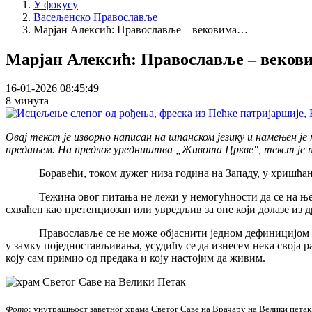
У фокусу
Васељенско Православље
Марјан Алексић: Православље – вековима…
Марјан Алексић: Православље – веков
16-01-2026 08:45:49
8 минута
Овај текст је изворно написан на шпанском језику и намењен је 
предањем. На предлог уредништва „Живота Цркве", текст је пр
Боравећи, током дужег низа година на Западу, у хришћанској
Тежина овог питања не лежи у немогућности да се на њега пре
схваћен као претенциозан или увредљив за оне који долазе из 
Православље се не може објаснити једном дефиницијом нити св
у замку поједностављивања, усудићу се да изнесем нека своја
коју сам примио од предака и коју настојим да живим.
Фото
: унутрашњост заветног храма Светог Саве на Врачару на Велики петак