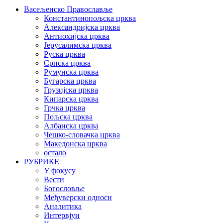
Васељенско Православље
Константинопољска црква
Александријска црква
Антиохијска црква
Јерусалимска црква
Руска црква
Српска црква
Румунска црква
Бугарска црква
Грузијска црква
Кипарска црква
Грчка црква
Пољска црква
Албанска црква
Чешко-словачка црква
Македонска црква
остало
РУБРИКЕ
У фокусу
Вести
Богословље
Међуверски односи
Аналитика
Интервјуи