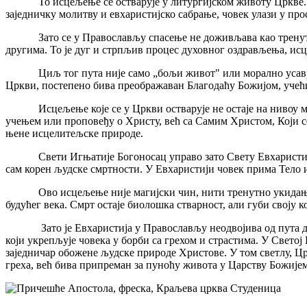
То исцељење се остварује у литургијском животу Цркве. У Лит
заједничку молитву и евхаристијско сабрање, човек улази у про
Зато се у Православљу спасење не доживљава као тренутни д
другима. То је дуг и стрпљив процес духовног оздрављења, исц
Циљ тог пута није само „бољи живот" или морално усавршава
Цркви, постепено бива преображаван Благодаћу Божијом, учећи 
Исцељење које се у Цркви остварује не остаје на нивоу мора
учењем или проповеђу о Христу, већ са Самим Христом, Који се
њене исцелитељске природе.
Свети Игњатије Богоносац управо зато Свету Евхаристиј
сам корен људске смртности. У Евхаристији човек прима Тело и
Ово исцељење није магијски чин, нити тренутно укидање теле
будућег века. Смрт остаје биолошка стварност, али губи своју ко
Зато је Евхаристија у Православљу неодвојива од пута духовн
који укрепљује човека у борби са грехом и страстима. У Светој
заједничар обожене људске природе Христове. У том светлу, Црк
греха, већ бива припреман за пуноћу живота у Царству Божијем,