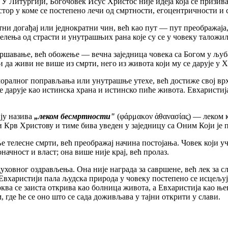
ургији, Богочовек Исус Христос није идеја која се призива, ве
стор у коме се постепено лечи од смртности, егоцентричности и 
огађај или једнократни чин, већ као пут — пут преображаја, 
елења од страсти и унутрашњих рана које су се у човеку таложил
ње, већ обожење — вечна заједница човека са Богом у љубави 
да живи не више из смрти, него из живота који му се дарује у Х
лног поправљања или унутрашње утехе, већ достиже свој врхуна
 дарује као истинска храна и истинско пиће живота. Евхаристија
у назива
„леком бесмртности"
(φάρμακον ἀθανασίας) — леком к
 Крв Христову и тиме бива уведен у заједницу са Оним Који је 
сне смрти, већ преображај начина постојања. Човек који учес
начност и власт; она више није крај, већ пролаз.
ог оздрављења. Она није награда за савршене, већ лек за слаб
 Евхаристији пала људска природа у човеку постепено се исцељује
ва се заиста открива као болница живота, а Евхаристија као њен
 где ће се оно што се сада доживљава у тајни открити у слави.