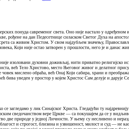
их понуда савременог света. Оно није настало у одређеном ист
кве, рођене на дан Педесетнице силаском Светог Духа на апосто
сусрета са живим Христом. У свом најдубљем значењу, Православљ
ека, Који није остао затворен у прошлости, него је и данас жив
золовани духовни доживљај, нити приватно религијско искуств
Христа, већ Тело Христово, место Његовог живог и делатног прис
се човек мислено обраћа, већ Онај Који сабира, храни и преображ
већ бива уведен у простор у којем Христос Сам делује и дарује Се
загледамо у лик Синајског Христа. Гледајући ту најдревнију с
фским сведочанством вере Цркве — са покушајем да се у видљив
во две природе у једној Личности. У њему су несливено и нераз
лагост и строгост, близина и узвишеност, милост и суд — не као