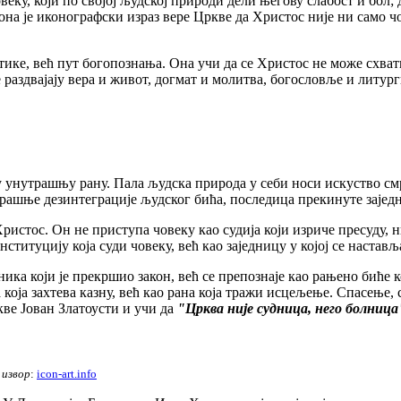
овеку, који по својој људској природи дели његову слабост и бол;
она је иконографски израз вере Цркве да Христос није ни само чо
 већ пут богопознања. Она учи да се Христос не може схватити
 раздвајају вера и живот, догмат и молитва, богословље и литург
рашњу рану. Пала људска природа у себи носи искуство смртн
трашње дезинтеграције људског бића, последица прекинуте зајед
ос. Он не приступа човеку као судија који изриче пресуду, нит
ституцију која суди човеку, већ као заједницу у којој се наста
 који је прекршио закон, већ се препознаје као рањено биће ко
 која захтева казну, већ као рана која тражи исцељење. Спасење, 
ве Јован Златоусти и учи да
"Црква није судница, него болница
,
извор
:
icon-art.info