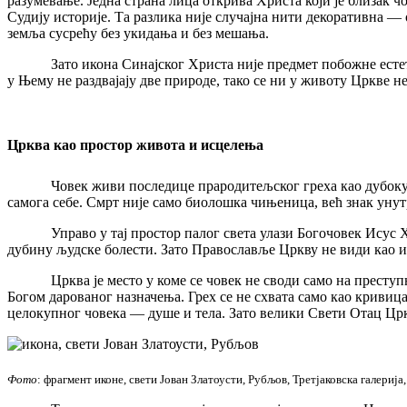
разумевање. Једна страна лица открива Христа који је близак ч
Судију историје. Та разлика није случајна нити декоративна — 
земља сусрећу без укидања и без мешања.
Зато икона Синајског Христа није предмет побожне естетике,
у Њему не раздвајају две природе, тако се ни у животу Цркве не
Црква као простор живота и исцелења
Човек живи последице прародитељског греха као дубоку унут
самога себе. Смрт није само биолошка чињеница, већ знак уну
Управо у тај простор палог света улази Богочовек Исус Христ
дубину људске болести. Зато Православље Цркву не види као ин
Црква је место у коме се човек не своди само на преступника
Богом дарованог назначења. Грех се не схвата само као кривица
целокупног човека — душе и тела. Зато велики Свети Отац Црк
Фото
: фрагмент иконе, свети Јован Златоусти, Рубљов, Третјаковска галерија