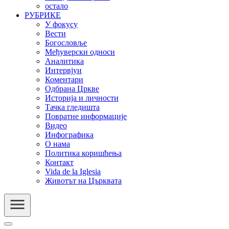
остало
РУБРИКЕ
У фокусу
Вести
Богословље
Међуверски односи
Аналитика
Интервјуи
Коментари
Одбрана Цркве
Историја и личности
Тачка гледишта
Повратне информације
Видео
Инфографика
О нама
Политика коришћења
Контакт
Vida de la Iglesia
Животът на Църквата