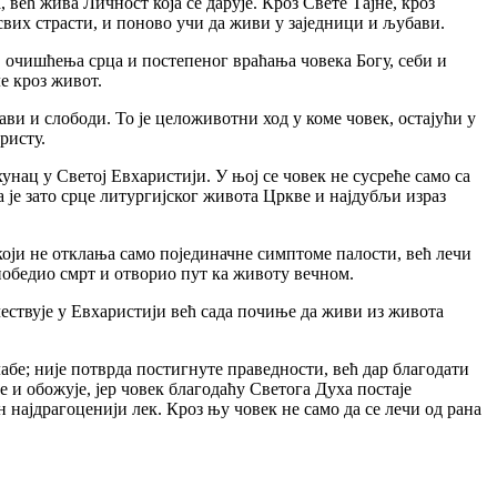
ћ жива Личност која се дарује. Кроз Свете Тајне, кроз
свих страсти, и поново учи да живи у заједници и љубави.
очишћења срца и постепеног враћања човека Богу, себи и
е кроз живот.
и слободи. То је целоживотни ход у коме човек, остајући у
ристу.
ц у Светој Евхаристији. У њој се човек не сусреће само са
 је зато срце литургијског живота Цркве и најдубљи израз
оји не отклања само појединачне симптоме палости, већ лечи
победио смрт и отворио пут ка животу вечном.
твује у Евхаристији већ сада почиње да живи из живота
е; није потврда постигнуте праведности, већ дар благодати
 и обожује, јер човек благодаћу Светога Духа постаје
 најдрагоценији лек. Кроз њу човек не само да се лечи од рана