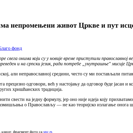
има непромењени живот Цркве и пут ис
пре свега онима који су у новије време приступили православној в
еведен и на српски језик, ради потребе „унутрашње" мисије Црк
, али неправославној средини, често су ми постављали питање:
цизно одговори, већ у настојању да одговор буде јасан и конк
других хришћанских традиција.
ести на једну формулу, јер оно није идеја коју прихватамо, в
 размишљања о Православљу — не као теоријско излагање онога ш
,
извор
: фрагмент фото са
spc.rs