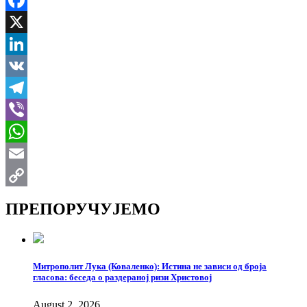
Facebook
X
LinkedIn
VK
Telegram
Viber
WhatsApp
Email
Copy
ПРЕПОРУЧУЈЕМО
Link
Митрополит Лука (Коваленко): Истина не зависи од броја
гласова: беседа о раздераној ризи Христовој
August 2, 2026