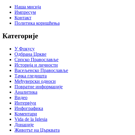
Наша мисија
Импресум
Контакт
Политика коришћења
Категорије
У Фокусу
Одбрана Цркве
Српско Православље
Историја и личности
Васељенско Православље
Тачка гледишта
Међуверски односи
Повратне информације
Аналитика
Видео
Интервјуи
Инфографика
Коментари
Vida de la Iglesia
Донације
Животът на Църквата