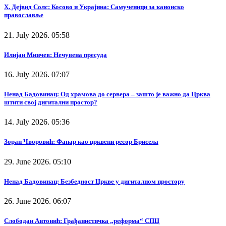
Х. Дејвид Солс: Косово и Украјина: Самученици за канонско
православље
21. July 2026. 05:58
Илијан Минчев: Нечувена пресуда
16. July 2026. 07:07
Ненад Бадовинац: Од храмова до сервера – зашто је важно да Црква
штити свој дигитални простор?
14. July 2026. 05:36
Зоран Чворовић: Фанар као црквени ресор Брисела
29. June 2026. 05:10
Ненад Бадовинац: Безбедност Цркве у дигиталном простору
26. June 2026. 06:07
Слободан Антонић: Грађанистичка „реформа“ СПЦ