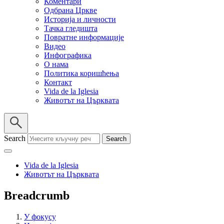
Коментари
Одбрана Цркве
Историја и личности
Тачка гледишта
Повратне информације
Видео
Инфографика
О нама
Политика коришћења
Контакт
Vida de la Iglesia
Животът на Църквата
Search
Vida de la Iglesia
Животът на Църквата
Breadcrumb
У фокусу