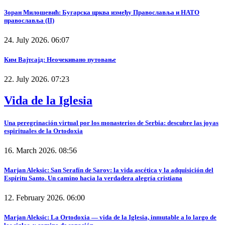
Зоран Милошевић: Бугарска црква између Православља и НАТО
православља (II)
24. July 2026. 06:07
Ким Вајтсајд: Неочекивано путовање
22. July 2026. 07:23
Vida de la Iglesia
Una peregrinación virtual por los monasterios de Serbia: descubre las joyas
espirituales de la Ortodoxia
16. March 2026. 08:56
Marjan Aleksic: San Serafín de Sarov: la vida ascética y la adquisición del
Espíritu Santo. Un camino hacia la verdadera alegría cristiana
12. February 2026. 06:00
Marjan Aleksic: La Ortodoxia — vida de la Iglesia, inmutable a lo largo de