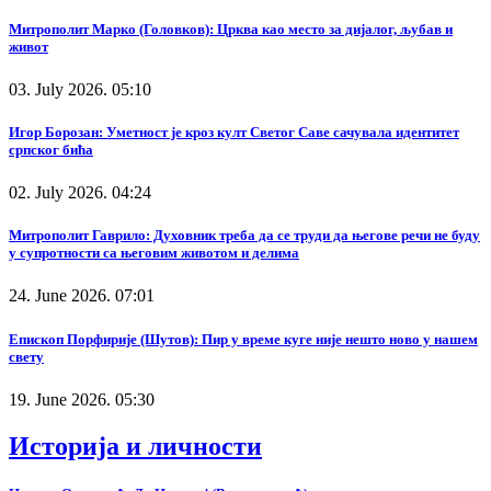
Митрополит Марко (Головков): Црква као место за дијалог, љубав и
живот
03. July 2026. 05:10
Игор Борозан: Уметност је кроз култ Светог Саве сачувала идентитет
српског бића
02. July 2026. 04:24
Митрополит Гаврило: Духовник треба да се труди да његове речи не буду
у супротности са његовим животом и делима
24. June 2026. 07:01
Епископ Порфирије (Шутов): Пир у време куге није нешто ново у нашем
свету
19. June 2026. 05:30
Историја и личности