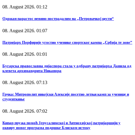
08. August 2026. 01:12
Одржан парастос невино пострадалим на „Петровачкој цести“
08. August 2026. 01:07
Патријарх Порфирије угостио ученике спортског кампа „Србија те зове”
08. August 2026. 01:01
Бугарска православна дијаспора стала у одбрану патријарха Данила од
клевета архимандрита Никанора
08. August 2026. 07:13
Грчка: Митрополит никејски Алексије посетио летњи камп за ученице и
студенткиње
08. August 2026. 07:02
Кипар пружа помоћ Јерусалимској и Антиохијској патријаршији у
оквиру новог програма подршке Блиском истоку