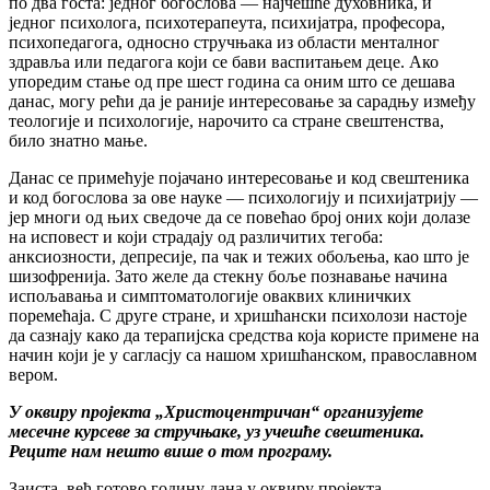
по два госта: једног богослова — најчешће духовника, и
једног психолога, психотерапеута, психијатра, професора,
психопедагога, односно стручњака из области менталног
здравља или педагога који се бави васпитањем деце. Ако
упоредим стање од пре шест година са оним што се дешава
данас, могу рећи да је раније интересовање за сарадњу између
теологије и психологије, нарочито са стране свештенства,
било знатно мање.
Данас се примећује појачано интересовање и код свештеника
и код богослова за ове науке — психологију и психијатрију —
јер многи од њих сведоче да се повећао број оних који долазе
на исповест и који страдају од различитих тегоба:
анксиозности, депресије, па чак и тежих обољења, као што је
шизофренија. Зато желе да стекну боље познавање начина
испољавања и симптоматологије оваквих клиничких
поремећаја. С друге стране, и хришћански психолози настоје
да сазнају како да терапијска средства која користе примене на
начин који је у сагласју са нашом хришћанском, православном
вером.
У оквиру пројекта „Христоцентричан“ организујете
месечне курсеве за стручњаке, уз учешће свештеника.
Реците нам нешто више о том програму.
Заиста, већ готово годину дана у оквиру пројекта