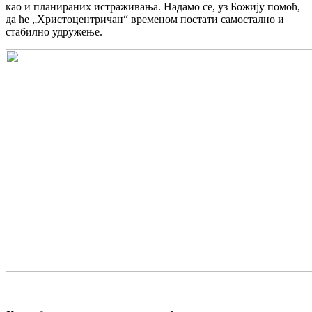
као и планираних истраживања. Надамо се, уз Божију помоћ,
да ће „Христоцентричан“ временом постати самостално и
стабилно удружење.