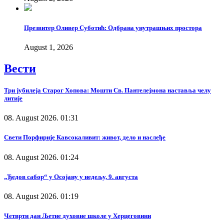
Презвитер Оливер Суботић: Одбрана унутрашњих простора
August 1, 2026
Вести
Три јубилеја Старог Хопова: Мошти Св. Пантелејмона наставља челу
литије
08. August 2026. 01:31
Свети Порфирије Кавсокаливит: живот, дело и наслеђе
08. August 2026. 01:24
„Ђедов сабор“ у Осојану у недељу, 9. августа
08. August 2026. 01:19
Четврти дан Љетне духовне школе у Херцеговини