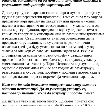
дијалога, усмеравате да би понудили што више корисних и
разумљивих информација стручњацима?
До сада су курсеве држали свештеници и духовници који су
уједно и универзитетски професори. Тема се бира у складу са
предметом који предају на факултету или према њиховим
научним и пастирским интересовањима — у зависности од
књига које су објавили, предавања која су одржали, тема о
којима су говорили у емисијама или на различитим трибинама
и расправама. Свештеници су унапред обавештени да ће
предавати стручњацима, те су свесни да језик и начин
излагања треба да буду усмерени ка питањима која су од
значаја за оне који се баве менталним здрављем. Реч је о
случајевима са којима се и сами сусрећу у свакодневној
пракси — о болестима и тегобама које се појављују како у
саветовалиштима, тако и у Тајни Исповести код духовника,
односно о проблемима који се већ годинама разматрају у
разговорима и сусретима, посебно у последње време, када је
дошло до наглог пораста поремећаја менталног здравља.
Како сте до сада доживели интересовање стручњака из
области психологије? Да ли учествују, укључују се,
постављају питања, желе да разумеју и продубе теме?
Да, питања увек има веома много. Од самог почетка смо
одлучили да месечни сусрети трају 90 минута, од 19.00 до