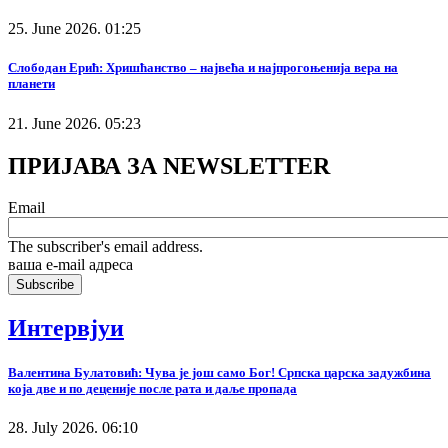
25. June 2026. 01:25
Слободан Ерић: Хришћанство – највећа и најпрогоњенија вера на
планети
21. June 2026. 05:23
ПРИЈАВА ЗА NEWSLETTER
Email
The subscriber's email address.
ваша е-mail адреса
Интервјуи
Валентина Булатовић: Чува је још само Бог! Српска царска задужбина
која две и по деценије после рата и даље пропада
28. July 2026. 06:10