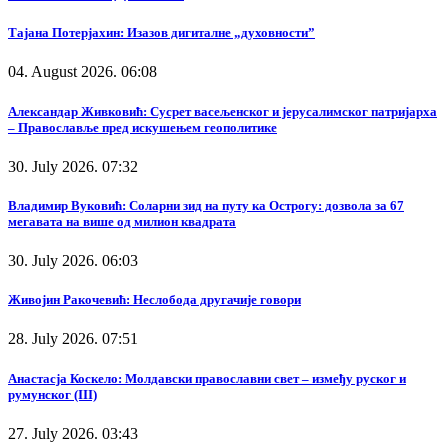
Тајана Потерјахин: Изазов дигиталне „духовности”
04. August 2026. 06:08
Александар Живковић: Сусрет васељенског и јерусалимског патријарха
– Православље пред искушењем геополитике
30. July 2026. 07:32
Владимир Вуковић: Соларни зид на путу ка Острогу: дозвола за 67
мегавата на више од милион квадрата
30. July 2026. 06:03
Живојин Ракочевић: Неслобода другачије говори
28. July 2026. 07:51
Анастасја Коскело: Молдавски православни свет – између руског и
румунског (III)
27. July 2026. 03:43