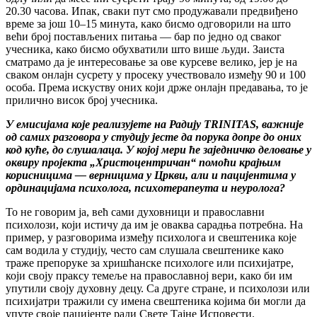
20.30 часова. Ипак, сваки пут смо продужавали предвиђено
време за још 10–15 минута, како бисмо одговорили на што
већи број постављених питања — бар по једно од сваког
учесника, како бисмо обухватили што више људи. Заиста
сматрамо да је интересовање за ове курсеве велико, јер је на
сваком онлајн сусрету у просеку учествовало између 90 и 100
особа. Према искуству оних који држе онлајн предавања, то је
прилично висок број учесника.
У емисијама које реализујете на Радију TRINITAS, важније
од самих разговора у студију јесте да порука допре до оних
код куће, до слушалаца. У којој мери ће заједничко деловање у
оквиру пројекта „Христоцентричан“ помоћи крајњим
корисницима — верницима у Цркви, али и пацијентима у
ординацијама психолога, психотерапеута и неуролога?
То не говорим ја, већ сами духовници и православни
психолози, који истичу да им је оваква сарадња потребна. На
пример, у разговорима између психолога и свештеника које
сам водила у студију, често сам слушала свештенике како
траже препоруке за хришћанске психологе или психијатре,
који своју праксу темеље на православној вери, како би им
упутили своју духовну децу. Са друге стране, и психолози или
психијатри тражили су имена свештеника којима би могли да
упуте своје пацијенте ради Свете Тајне Исповести.