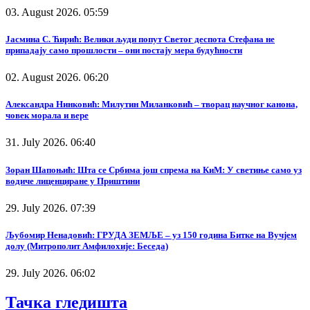
03. August 2026. 05:59
Јасмина С. Ћирић: Велики људи попут Светог деспота Стефана не
припадају само прошлости – они постају мера будућности
02. August 2026. 06:20
Александра Нинковић: Милутин Миланковић – творац научног канона,
човек морала и вере
31. July 2026. 06:40
Зоран Шапоњић: Шта се Србима још спрема на КиМ: У светиње само уз
водиче лиценциране у Приштини
29. July 2026. 07:39
Љубомир Ненадовић: ГРУДА ЗЕМЉЕ – уз 150 година Битке на Вучјем
долу (Митрополит Амфилохије: Беседа)
29. July 2026. 06:02
Тачка гледишта