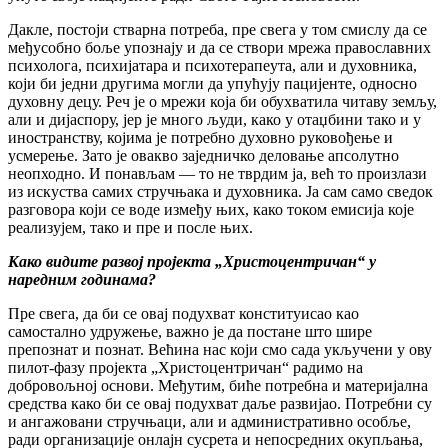
Дакле, постоји стварна потреба, пре свега у том смислу да се
међусобно боље упознају и да се створи мрежа православних
психолога, психијатара и психотерапеута, али и духовника,
који би једни другима могли да упућују пацијенте, односно
духовну децу. Реч је о мрежи која би обухватила читаву земљу,
али и дијаспору, јер је много људи, како у отаџбини тако и у
иностранству, којима је потребно духовно руковођење и
усмерење. Зато је овакво заједничко деловање апсолутно
неопходно. И понављам — то не тврдим ја, већ то произлази
из искуства самих стручњака и духовника. Ја сам само сведок
разговора који се воде између њих, како током емисија које
реализујем, тако и пре и после њих.
Како видите развој пројекта „Христоцентричан“ у
наредним годинама?
Пре свега, да би се овај подухват конституисао као
самостално удружење, важно је да постане што шире
препознат и познат. Већина нас који смо сада укључени у ову
пилот-фазу пројекта „Христоцентричан“ радимо на
добровољној основи. Међутим, биће потребна и материјална
средства како би се овај подухват даље развијао. Потребни су
и ангажовани стручњаци, али и административно особље,
ради организације онлајн сусрета и непосредних окупљања,