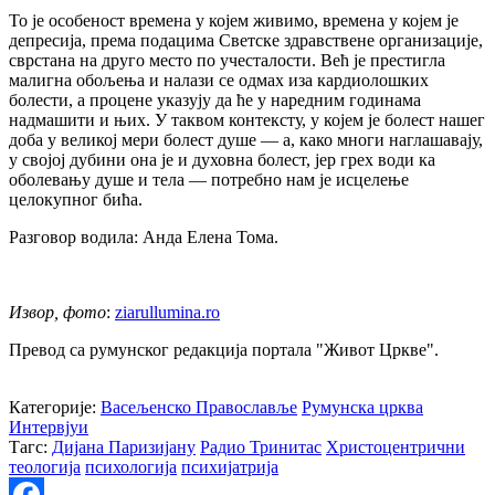
То је особеност времена у којем живимо, времена у којем је
депресија, према подацима Светске здравствене организације,
сврстана на друго место по учесталости. Већ је престигла
малигна обољења и налази се одмах иза кардиолошких
болести, а процене указују да ће у наредним годинама
надмашити и њих. У таквом контексту, у којем је болест нашег
доба у великој мери болест душе — а, како многи наглашавају,
у својој дубини она је и духовна болест, јер грех води ка
оболевању душе и тела — потребно нам је исцелење
целокупног бића.
Разговор водила: Анда Елена Тома.
Извор, фото
:
ziarullumina.ro
Превод са румунског редакција портала "Живот Цркве".
Категорије:
Васељенско Православље
Румунска црква
Интервјуи
Тагс:
Дијана Паризијану
Радио Тринитас
Христоцентрични
теологија
психологија
психијатрија