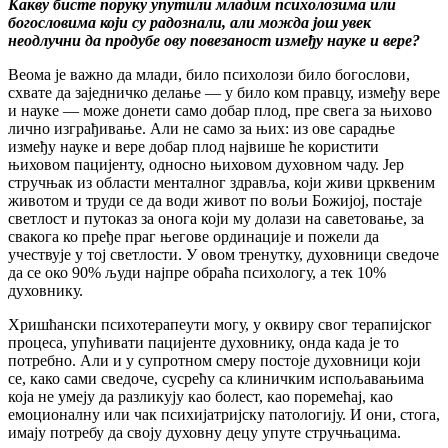
Какву бисте поруку упутили младим психолозима или
богословима који су радознали, али можда још увек
неодлучни да продубе ову повезаност између науке и вере?
Веома је важно да млади, било психолози било богослови,
схвате да заједничко делање — у било ком правцу, између вере
и науке — може донети само добар плод, пре свега за њихово
лично изграђивање. Али не само за њих: из ове сарадње
између науке и вере добар плод највише ће користити
њиховом пацијенту, односно њиховом духовном чаду. Јер
стручњак из области менталног здравља, који живи црквеним
животом и труди се да води живот по вољи Божијој, постаје
светлост и путоказ за онога који му долази на саветовање, за
свакога ко пређе праг његове ординације и пожели да
учествује у тој светлости. У овом тренутку, духовници сведоче
да се око 90% људи најпре обраћа психологу, а тек 10%
духовнику.
Хришћански психотерапеути могу, у оквиру свог терапијског
процеса, упућивати пацијенте духовнику, онда када је то
потребно. Али и у супротном смеру постоје духовници који
се, како сами сведоче, сусрећу са клиничким испољавањима
која не умеју да разликују као болест, као поремећај, као
емоционалну или чак психијатријску патологију. И они, стога,
имају потребу да своју духовну децу упуте стручњацима.