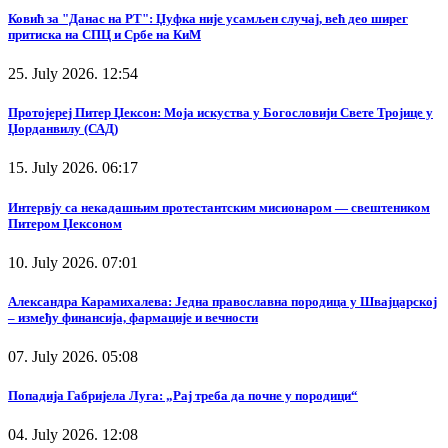
Ковић за "Данас на РТ": Џуфка није усамљен случај, већ део ширег
притиска на СПЦ и Србе на КиМ
25. July 2026. 12:54
Протојереј Питер Џексон: Моја искуства у Богословији Свете Тројице у
Џорданвилу (САД)
15. July 2026. 06:17
Интервју са некадашњим протестантским мисионаром — свештеником
Питером Џексоном
10. July 2026. 07:01
Александра Карамихалева: Једна православна породица у Швајцарској
– између финансија, фармације и вечности
07. July 2026. 05:08
Попадија Габријела Луга: „Рај треба да почне у породици“
04. July 2026. 12:08