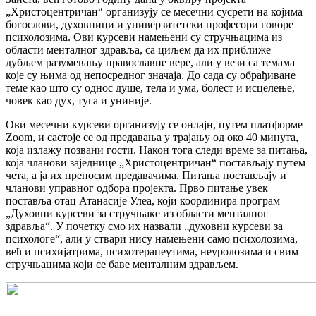
„Христоцентричан“ организују се месечни сусрети на којима
богослови, духовници и универзитетски професори говоре
психолозима. Ови курсеви намењени су стручњацима из
области менталног здравља, са циљем да их приближе
дубљем разумевању православне вере, али у вези са темама
које су њима од непосредног значаја. До сада су обрађиване
теме као што су однос душе, тела и ума, болест и исцелење,
човек као дух, туга и униније.
Ови месечни курсеви организују се онлајн, путем платформе
Zoom, и састоје се од предавања у трајању од око 40 минута,
која излажу позвани гости. Након тога следи време за питања,
која чланови заједнице „Христоцентричан“ постављају путем
чета, а ја их преносим предавачима. Питања постављају и
чланови управног одбора пројекта. Прво питање увек
поставља отац Атанасије Улеа, који координира програм
„Духовни курсеви за стручњаке из области менталног
здравља“. У почетку смо их назвали „духовни курсеви за
психологе“, али у ствари нису намењени само психолозима,
већ и психијатрима, психотерапеутима, неуролозима и свим
стручњацима који се баве менталним здрављем.