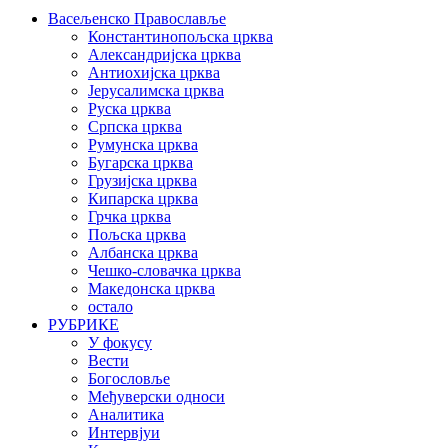
Васељенско Православље
Константинопољска црква
Александријска црква
Антиохијска црква
Јерусалимска црква
Руска црква
Српска црква
Румунска црква
Бугарска црква
Грузијска црква
Кипарска црква
Грчка црква
Пољска црква
Албанска црква
Чешко-словачка црква
Македонска црква
остало
РУБРИКЕ
У фокусу
Вести
Богословље
Међуверски односи
Аналитика
Интервјуи