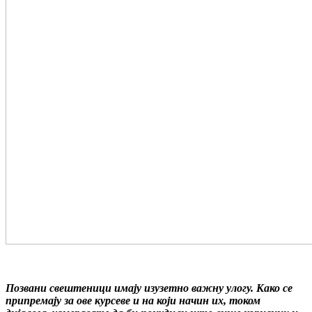
Позвани свештеници имају изузетно важну улогу. Како се
припремају за ове курсеве и на који начин их, током