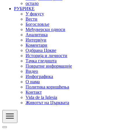
остало
РУБРИКЕ
У фокусу
Вести
Богословље
Међуверски односи
Аналитика
Интервјуи
Коментари
Одбрана Цркве
Историја и личности
Тачка гледишта
Повратне информације
Видео
Инфографика
О нама
Политика коришћења
Контакт
Vida de la Iglesia
Животът на Църквата