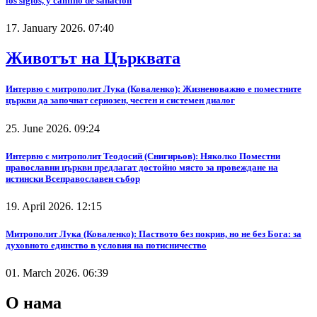
los siglos, y camino de sanación
17. January 2026. 07:40
Животът на Църквата
Интервю с митрополит Лука (Коваленко): Жизненоважно е поместните
църкви да започнат сериозен, честен и системен диалог
25. June 2026. 09:24
Интервю с митрополит Теодосий (Снигирьов): Няколко Поместни
православни църкви предлагат достойно място за провеждане на
истински Всеправославен събор
19. April 2026. 12:15
Митрополит Лука (Коваленко): Паството без покрив, но не без Бога: за
духовното единство в условия на потисничество
01. March 2026. 06:39
О нама