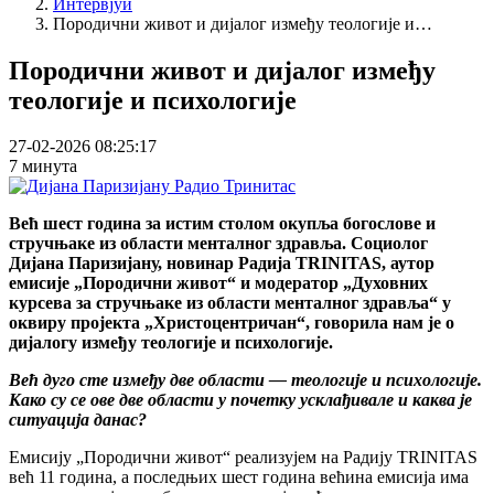
Интервјуи
Породични живот и дијалог између теологије и…
Породични живот и дијалог између
теологије и психологије
27-02-2026 08:25:17
7 минута
Већ шест година за истим столом окупља богослове и
стручњаке из области менталног здравља. Социолог
Дијана Паризијану, новинар Радија ТRINITAS, аутор
емисије „Породични живот“ и модератор „Духовних
курсева за стручњаке из области менталног здравља“ у
оквиру пројекта „Христоцентричан“, говорила нам је о
дијалогу између теологије и психологије.
Већ дуго сте између две области — теологије и психологије.
Како су се ове две области у почетку усклађивале и каква је
ситуација данас?
Емисију „Породични живот“ реализујем на Радију TRINITAS
већ 11 година, а последњих шест година већина емисија има