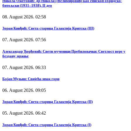
Никола Ожеговић: Др Николај (Велимировић) као епископ охридско-
битољски (1931–1938), II део
08. August 2026. 02:58
Зоран Кинђић: Света старица Галактија Критска (III)
07. August 2026. 07:56
Александар Ђорђевић: Свети мученици Пребиловачки: Светлост вере у
бездану мржње
07. August 2026. 06:33
Бојан Муњин: Свијећа ипак гори
06. August 2026. 09:05
Зоран Кинђић: Света старица Галактија Критска (II)
05. August 2026. 06:42
Зоран Кинђић: Света старица Галактија Критска (I)