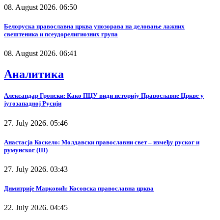
08. August 2026. 06:50
Белоруска православна црква упозорава на деловање лажних
свештеника и псеудорелигиозних група
08. August 2026. 06:41
Аналитика
Александар Гронски: Како ПЦУ види историју Православне Цркве у
југозападној Русији
27. July 2026. 05:46
Анастасја Коскело: Молдавски православни свет – између руског и
румунског (III)
27. July 2026. 03:43
Димитрије Марковић: Косовска православна црква
22. July 2026. 04:45