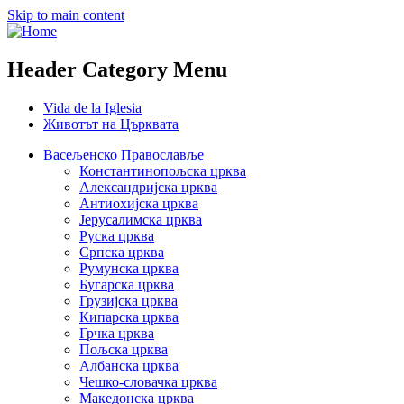
Skip to main content
Header Category Menu
Vida de la Iglesia
Животът на Църквата
Васељенско Православље
Константинопољска црква
Александријска црква
Антиохијска црква
Јерусалимска црква
Руска црква
Српска црква
Румунска црква
Бугарска црква
Грузијска црква
Кипарска црква
Грчка црква
Пољска црква
Албанска црква
Чешко-словачка црква
Македонска црква