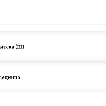
тска (III)
аједница