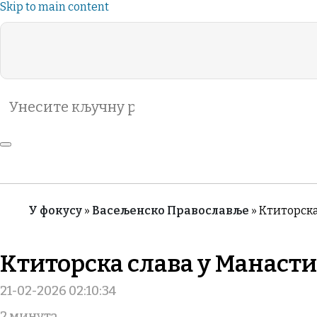
Skip to main content
Search
Header
VIDA DE LA IGLESIA
ВАСЕЉЕНСКО
Category
ЖИВОТЪТ НА
РУБРИКЕ
ЦЪРКВАТА
Menu
У фокусу
Васељенско Православље
Kтиторска
Breadcrumb
Kтиторска слава у Манаст
21-02-2026 02:10:34
2 минута