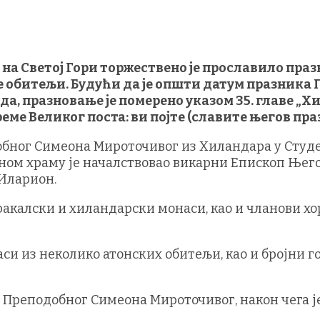
 на Светој Гори торжествено је прославило пр
 обитељи. Будући да је општи датум празника 
а, празновање је померено указом 35. главе „Хи
време Великог поста: ви појте (славите његов пра
обног Симеона Мироточивог из Хиландара у Студ
ом храму је началствовао викарни Епископ Његов
Иларион.
калски и хиландарски монаси, као и чланови хор
и из неколико атонских обитељи, као и бројни г
м Преподобног Симеона Мироточивог, након чега ј