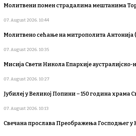
Молитвени помен страдалима мештанима Торњ
07. August 2026. 10:44
Молитвено сећање на митрополита Антонија (
07. August 2026. 10:35
Мисија Свети Никола Епархије аустралијско-
07. August 2026. 10:27
Јубилеј у Великој Попини – 150 година храма 
07. August 2026. 10:13
Свечана прослава Преображења Господњег у