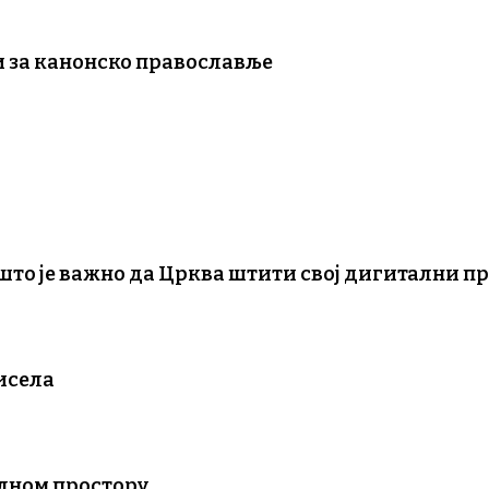
ци за канонско православље
што је важно да Црква штити свој дигитални п
исела
алном простору