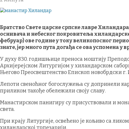
Братство Свете царске српске лавре Хиландара
оснивача и небеског покровитеља хиландарске
фебруар) ове године у току великопосног период
знате, јер много пута догађа се ова успомена у 
У духу 830. годишњице преноса моштију Препод
Архијерејском Литургијом у хиландарском саборн
Његово Преосвештенство Епископ новобрдски г. 
Лепоти свеноћног богослужења су допринели кара
приликом такође обележили своју славу.
Манастирском панигиру су присуствовали и монас
света.
При крају Литургије, освећено је кољиво са лико
хиландарској трпезарији.