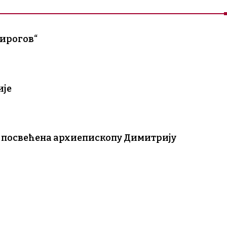
Пирогов“
ије
г, посвећена архиепископу Димитрију