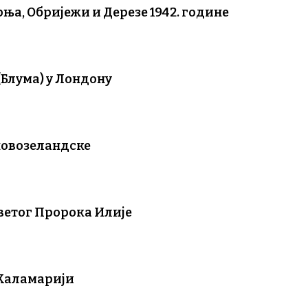
а, Обријежи и Дерезе 1942. године
Блума) у Лондону
новозеландске
Светог Пророка Илије
 Каламарији