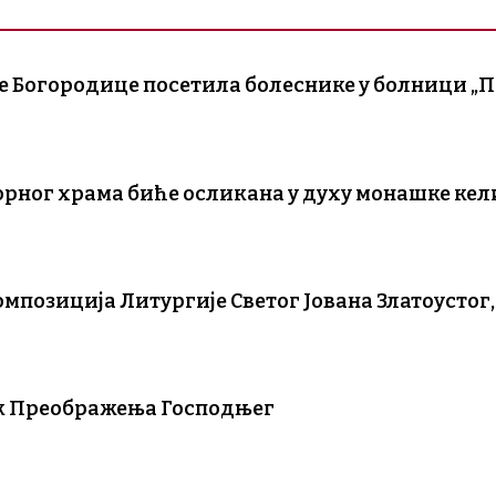
те Богородице посетила болеснике у болници „
рног храма биће осликана у духу монашке кел
омпозиција Литургије Светог Јована Златоусто
ик Преображења Господњег