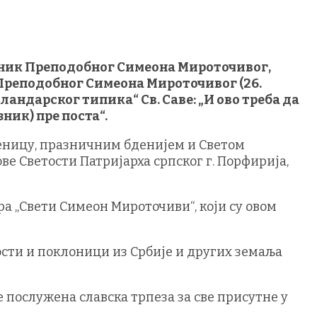
азник Преподобног Симеона Мироточивог,
Преподобног Симеона Мироточивог (26.
ландарског типика“ Св. Саве: „И ово треба да
зник) пре поста“.
еницу, празничним бденијем и Светом
е Светости Патријарха српског г. Порфирија,
а „Свети Симеон Мироточиви“, који су овом
ости и поклоници из Србије и других земаља
е послужена славска трпеза за све присутне у