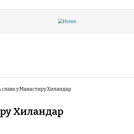
Васељенско Пра
 ПРАВОСЛАВЉЕ
РУБРИКЕ
 слава у Манастиру Хиландар
иру Хиландар