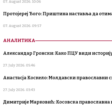
07. August 2026. 10:06
Протојереј Ђого: Приштина наставља да оти
07. August 2026. 09:57
АНАЛИТИКА
Александар Гронски: Како ПЦУ види историју
27. July 2026. 05:46
Анастасја Коскело: Молдавски православни све
27. July 2026. 03:43
Димитрије Марковић: Косовска православна