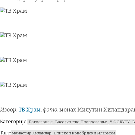
Извор
:
ТВ Храм
,
фото
: монах Милутин Хиландара
Категорије:
Богословље
Васељенско Православље
У ФОКУСУ
В
Тагс:
манастир Хиландар
Eпископ новобрдски Иларион