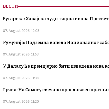
ВЕСТИ
Бугарска: Хавајска чудотворна икона Пресве
07. August 2026. 12:03
Румунија: Подземна капела Националног сабо
07. August 2026. 11:53
У Даласу ће премијерно бити изведена нова к
07. August 2026. 11:38
Грчка: На Самосу свечано прослављен празн
07. August 2026. 11:20