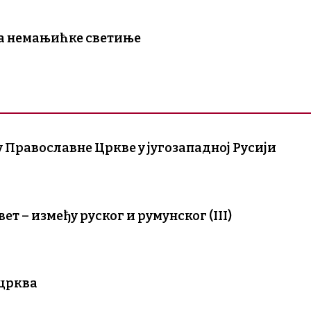
ма немањићке светиње
 Православне Цркве у југозападној Русији
т – између руског и румунског (III)
 црква