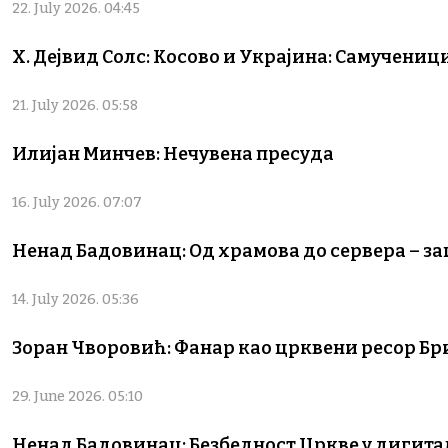
22. July 2026. 04:45
Х. Дејвид Солс: Косово и Украјина: Самучени
21. July 2026. 05:58
Илијан Минчев: Нечувена пресуда
16. July 2026. 07:07
Ненад Бадовинац: Од храмова до сервера – за
14. July 2026. 05:36
Зоран Чворовић: Фанар као црквени ресор Бр
29. June 2026. 05:10
Ненад Бадовинац: Безбедност Цркве у дигит