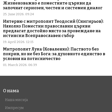
Жизненоважно е поместните църкви да
започнат сериозен, честен и системен диалог
25. June 2026. 09:24
Интервю с митрополит Теодосий (Снигирьов):
Няколко Поместни православни църкви
предлагат достойно място за провеждане на
истински Всеправославен събор
19. April 2026. 12:15
Митрополит Лука (Коваленко): Паството без
покрив, но не без Бога: за духовното единство в
условия на потисничество
01. March 2026. 06:39
О нама
Наша мисија
Импресум