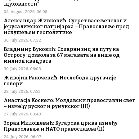
„духовности”
04. August 2026. 06:08
Александар Живковић: Сусрет васељенског и
јерусалимског патријарха – Православље пред
искушењем геополитике
30. July 2026. 07:32
Владимир Вуковић: Соларни зид на путу ка
Острогу: дозвола за 67 мегавата на више од
милион квадрата
30. July 2026. 06:03
Живојин Ракочевић: Неслобода другачије
говори
28. July 2026. 07:51
Анастасја Коскело: Молдавски православни свет
– између руског и румунског (III)
27. July 2026. 03:43
Зоран Милошевић: Бугарска црква између
Православља и НАТО православља (II)
24. July 2026. 06:07