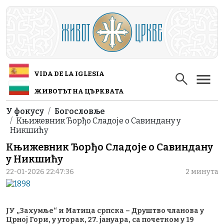
Skip to main content
VIDA DE LA IGLESIA
ЖИВОТЪТ НА ЦЪРКВАТА
Breadcrumb
У фокусу
Богословље
Књижевник Ђорђо Сладоје о Савиндану у
Никшићу
Књижевник Ђорђо Сладоје о Савиндану
у Никшићу
22-01-2026 22:47:36
2 минута
ЈУ „Захумље“ и Матица српска – Друштво чланова у
Црној Гори, у уторак, 27. јануара, са почетком у 19