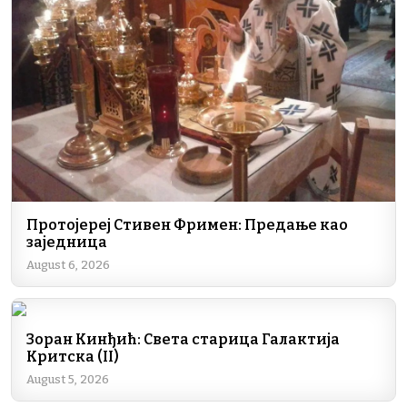
o
n
m
p
n
o
p
k
k
Протојереј Стивен Фримен: Предање као
заједница
August 6, 2026
Зоран Кинђић: Света старица Галактија
Критска (II)
August 5, 2026