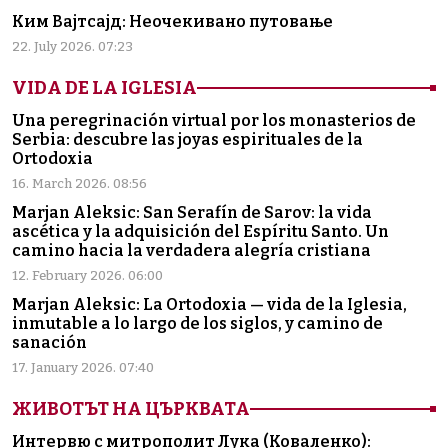
Ким Вајтсајд: Неочекивано путовање
22. July 2026. 07:23
VIDA DE LA IGLESIA
Una peregrinación virtual por los monasterios de
Serbia: descubre las joyas espirituales de la
Ortodoxia
16. March 2026. 08:56
Marjan Aleksic: San Serafín de Sarov: la vida
ascética y la adquisición del Espíritu Santo. Un
camino hacia la verdadera alegría cristiana
12. February 2026. 06:00
Marjan Aleksic: La Ortodoxia — vida de la Iglesia,
inmutable a lo largo de los siglos, y camino de
sanación
17. January 2026. 07:40
ЖИВОТЪТ НА ЦЪРКВАТА
Интервю с митрополит Лука (Коваленко):