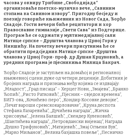
часова у оквиру Трибине „Свободијада“
организоваће поетско-музичко вече, „Савиним
стопама ка Савином извору“. Пригодну бесједу и
поезију говориће књижевник из Новог Сада, Ђорђо
Сладоје. Гости вечери биће рецитатори и хор
Православне гимназије „Свети Сава“ из Подгорице.
Програм ће се одржати у мултимедијалној сали
Матице српске – Друштва чланова у Црној Гори у
Никшићу. На почетку вечери присутнима ће се
обратити предсједник Матице српске -Друштва
чланова у Црној Гори- проф. др Душан Крцуновић, а
уредник програма је пјесникиња Милица Бакрач.
Ђорђо Сладоје је заступљен на домаћој и регионалној
књижевној сцени дуже од четири деценије. Добитник је
бројних награда и признања међу којима се издвајају:
„Младост“, „Град писаца“ – Херцег Нови, „Змајева“, „Бранко
Ћопић“, „Ристо Ратковић“, „Пјесник – свједок времена“,
БИГЗ-ова, „Кочићево перо“, „Кондир Косовке девојке“,
„Печат вароши сремскокарловачке“, „Круна деспота
Стефана Лазаревића“, „Дучићева награда“, „Жичка
хрисовуља“, „Јелена Балшић“, „Скендер Куленовић“,
„Шантићева награда“, „Петровдански вијенац“, Награда
„Душко Трифуновић“, „Матијевић“, „Змај Огњени Вук“,
„Марко Миљанов“, „Велика базјашка повеље“, „Песничко