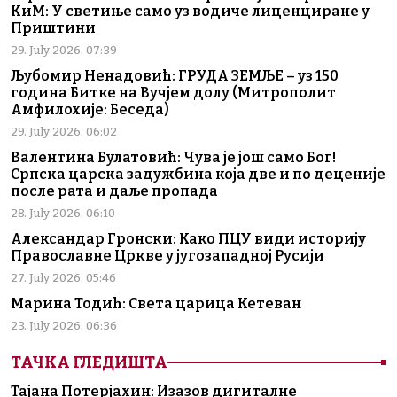
КиМ: У светиње само уз водиче лиценциране у
Приштини
29. July 2026. 07:39
Љубомир Ненадовић: ГРУДА ЗЕМЉЕ – уз 150
година Битке на Вучјем долу (Митрополит
Амфилохије: Беседа)
29. July 2026. 06:02
Валентина Булатовић: Чува је још само Бог!
Српска царска задужбина која две и по деценије
после рата и даље пропада
28. July 2026. 06:10
Александар Гронски: Како ПЦУ види историју
Православне Цркве у југозападној Русији
27. July 2026. 05:46
Марина Тодић: Света царица Кетеван
23. July 2026. 06:36
ТАЧКА ГЛЕДИШТА
Тајана Потерјахин: Изазов дигиталне