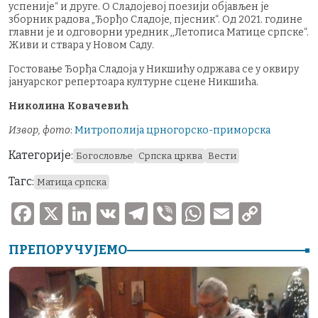
успеније“ и друге. О Сладојевој поезији објављен је
зборник радова „Ђорђо Сладоје, пјесник“. Од 2021. године
главни је и одговорни уредник ,,Летописа Матице српске“.
Живи и ствара у Новом Саду.
Гостовање Ђорђа Сладоја у Никшићу одржава се у оквиру
јануарског репертоара културне сцене Никшића.
Николина Ковачевић
Извор, фото
:
Митрополија црногорско-приморска
Категорије:
Богословље
Српска црква
Вести
Тагс:
Матица српска
F
X
Li
V
T
V
W
E
C
a
n
K
el
ib
h
m
o
ПРЕПОРУЧУЈЕМО
c
k
e
er
at
ai
p
e
e
gr
s
l
y
b
dI
a
A
Li