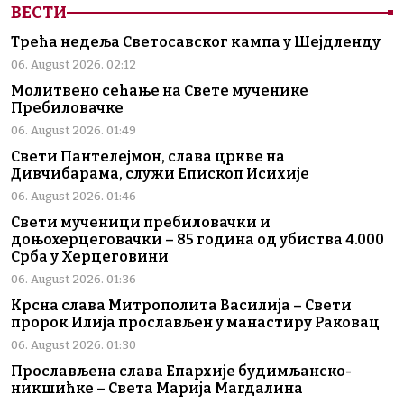
ВЕСТИ
Трећа недеља Светосавског кампа у Шејдленду
06. August 2026. 02:12
Молитвено сећање на Свете мученике
Пребиловачке
06. August 2026. 01:49
Свети Пантелејмон, слава цркве на
Дивчибарама, служи Епископ Исихије
06. August 2026. 01:46
Свети мученици пребиловачки и
доњохерцеговачки – 85 година од убиства 4.000
Срба у Херцеговини
06. August 2026. 01:36
Крсна слава Митрополита Василија – Свети
пророк Илија прослављен у манастиру Раковац
06. August 2026. 01:30
Прослављена слава Епархије будимљанско-
никшићке – Света Марија Магдалина