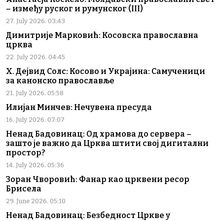
– између руског и румунског (III)
27. July 2026. 03:43
Димитрије Марковић: Косовска православна
црква
22. July 2026. 04:45
Х. Дејвид Солс: Косово и Украјина: Самученици
за канонско православље
21. July 2026. 05:58
Илијан Минчев: Нечувена пресуда
16. July 2026. 07:07
Ненад Бадовинац: Од храмова до сервера –
зашто је важно да Црква штити свој дигитални
простор?
14. July 2026. 05:36
Зоран Чворовић: Фанар као црквени ресор
Брисела
29. June 2026. 05:10
Ненад Бадовинац: Безбедност Цркве у