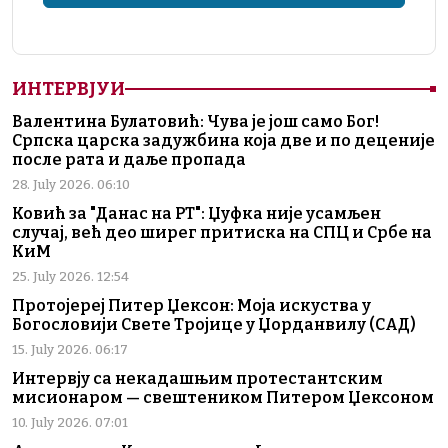
ИНТЕРВЈУИ
Валентина Булатовић: Чува је још само Бог!
Српска царска задужбина која две и по деценије
после рата и даље пропада
28. July 2026. 06:10
Ковић за "Данас на РТ": Џуфка није усамљен
случај, већ део ширег притиска на СПЦ и Србе на
КиМ
25. July 2026. 12:54
Протојереј Питер Џексон: Моја искуства у
Богословији Свете Тројице у Џорданвилу (САД)
15. July 2026. 06:17
Интервју са некадашњим протестантским
мисионаром — свештеником Питером Џексоном
10. July 2026. 07:01