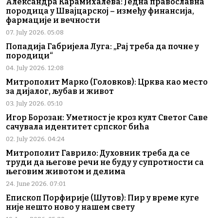
Александра Карамихалева: Једна православна
породица у Швајцарској – између финансија,
фармације и вечности
07. July 2026. 05:08
Попадија Габријела Луга: „Рај треба да почне у
породици“
04. July 2026. 12:08
Митрополит Марко (Головков): Црква као место
за дијалог, љубав и живот
03. July 2026. 05:10
Игор Борозан: Уметност је кроз култ Светог Саве
сачувала идентитет српског бића
02. July 2026. 04:24
Митрополит Гаврило: Духовник треба да се
труди да његове речи не буду у супротности са
његовим животом и делима
24. June 2026. 07:01
Епископ Порфирије (Шутов): Пир у време куге
није нешто ново у нашем свету