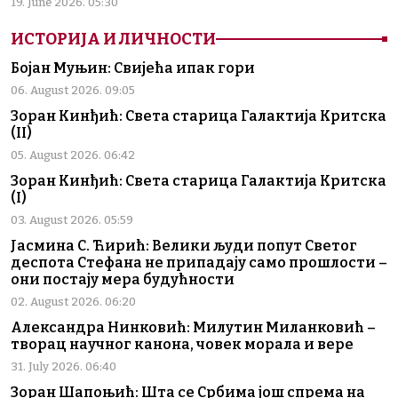
19. June 2026. 05:30
ИСТОРИЈА И ЛИЧНОСТИ
Бојан Муњин: Свијећа ипак гори
06. August 2026. 09:05
Зоран Кинђић: Света старица Галактија Критска
(II)
05. August 2026. 06:42
Зоран Кинђић: Света старица Галактија Критска
(I)
03. August 2026. 05:59
Јасмина С. Ћирић: Велики људи попут Светог
деспота Стефана не припадају само прошлости –
они постају мера будућности
02. August 2026. 06:20
Александра Нинковић: Милутин Миланковић –
творац научног канона, човек морала и вере
31. July 2026. 06:40
Зоран Шапоњић: Шта се Србима још спрема на