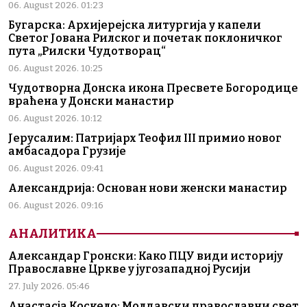
06. August 2026. 01:23
Бугарска: Архијерејска литургија у капели
Светог Јована Рилског и почетак поклоничког
пута „Рилски Чудотворац“
06. August 2026. 10:25
Чудотворна Донска икона Пресвете Богородице
враћена у Донски манастир
06. August 2026. 10:12
Јерусалим: Патријарх Теофил III примио новог
амбасадора Грузије
06. August 2026. 09:41
Александрија: Основан нови женски манастир
06. August 2026. 09:16
АНАЛИТИКА
Александар Гронски: Како ПЦУ види историју
Православне Цркве у југозападној Русији
27. July 2026. 05:46
Анастасја Коскело: Молдавски православни свет