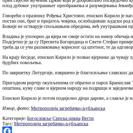
први свјесни мученик Цркве који је добровољно посвједочио вје
плод дубоког унутрашњег преображења и разумијевања Јеванђе
Говорећи о празнику Рођења Христовог, епископ Кирило је нагл
постао син, брат и пријатељ човјека, ослободивши људски род вл
Божије не остварује спољашњим обредима, већ унутрашњим пр
Владика је упозорио да вјера не смије остати на нивоу обичаја
Подсјетио је да су Пресвета Богородица и Свети Стефан примјер
треба да се учи разликовању корисног од штетног, те да одгово
На крају бесједе, епископ Кирило је позвао вјернике да чувају 
будућих покољења.
По завршетку Литургије, извршено је благосиљање славских да
Пригодном ријечју окупљенима се обратио и парох Бранислав 
општина, куму славе и вјерном народу на подршци и заједничко
Епископ Кирило је потом подијелио д‌јеци дарове, а славље је
Извор, фото
:
Митрополија загребачко-љубљанска
Категорије:
Богословље
Српска црква
Вести
Тагс:
Митрополија загребачко-љубљанска