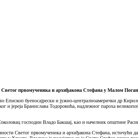
ама Светог првомученика и архиђакона Стефана у Малом Поган
тво Епископ буеносајрески и јужно-централноамерички др Кирило
г и јереја Бранислава Тодоровића, надлежног пароха великопога
околовац господин Владо Бакшај, као и начелник општине Раси
ичности Светог првомученика и архиђакона Стефана, истичући да 