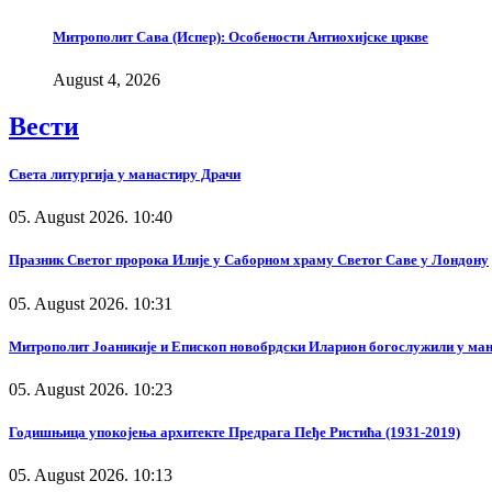
Митрополит Сава (Испер): Особености Антиохијске цркве
August 4, 2026
Вести
Света литургија у манастиру Драчи
05. August 2026. 10:40
Празник Светог пророка Илије у Саборном храму Светог Саве у Лондону
05. August 2026. 10:31
Митрополит Јоаникије и Епископ новобрдски Иларион богослужили у ма
05. August 2026. 10:23
Годишњица упокојења архитекте Предрага Пеђе Ристића (1931-2019)
05. August 2026. 10:13