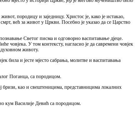
себно мјесто у историји Цркве, јер је његово мучеништво било
ивот, породицу и заједницу. Христос је, како је истакао,
смрт, већ за живот у Цркви. Посебно је указао да се Царство
 познавање Светог писма и одговорно васпитавање д‌јеце.
ће човјека. У том контексту, нагласио је да савремени човјек
а духовном животу.
ијек била и јесте мјесто сабрања, молитве и васпитавања
алог Поганца, са породицом.
ј бризи, као и свештеницима, представницима локалних
мио кум Василије Девић са породицом.