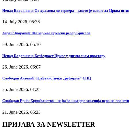
Ненад Бадовинац: Од храмова до сервера – зашто је важно да Црква штит
14. July 2026. 05:36
Зоран Чворовић: Фанар као црквени ресор Брисела
29. June 2026. 05:10
Ненад Бадовинац: Безбедност Цркве у дигиталном простору
26. June 2026. 06:07
Слободан Антонић: Грађанистичка „реформа“ СПЦ
25. June 2026. 01:25
Слободан Ерић: Хришћанство – највећа и најпрогоњенија вера на планети
21. June 2026. 05:23
ПРИЈАВА ЗА NEWSLETTER