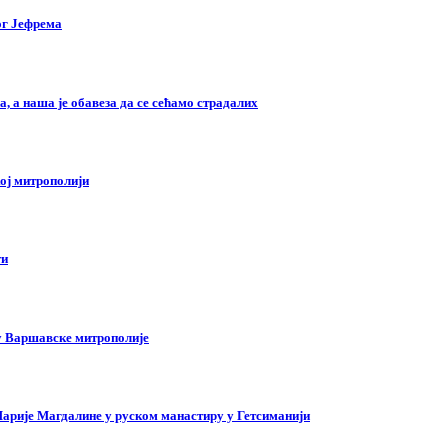
ог Јефрема
, а наша је обавеза да се сећамо страдалих
ој митрополији
ти
у Варшавске митрополије
арије Магдалине у руском манастиру у Гетсиманији