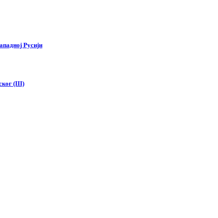
ападној Русији
ког (III)