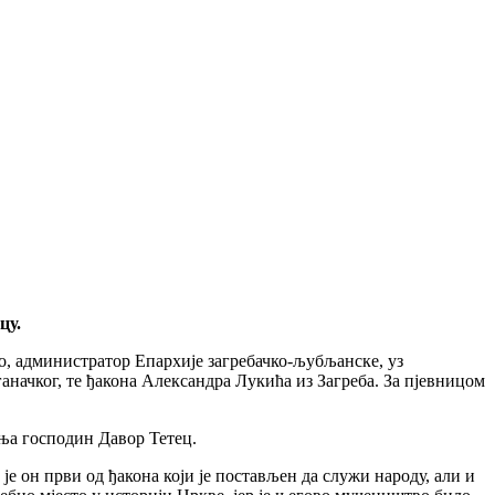
цу.
, администратор Епархије загребачко-љубљанске, уз
начког, те ђакона Александра Лукића из Загреба. За пјевницом
ња господин Давор Тетец.
је он први од ђакона који је постављен да служи народу, али и