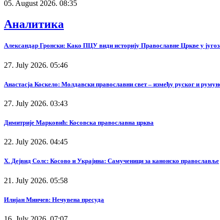
05. August 2026. 08:35
Аналитика
Александар Гронски: Како ПЦУ види историју Православне Цркве у југоз
27. July 2026. 05:46
Анастасја Коскело: Молдавски православни свет – између руског и румунс
27. July 2026. 03:43
Димитрије Марковић: Косовска православна црква
22. July 2026. 04:45
Х. Дејвид Солс: Косово и Украјина: Самученици за канонско православље
21. July 2026. 05:58
Илијан Минчев: Нечувена пресуда
16. July 2026. 07:07