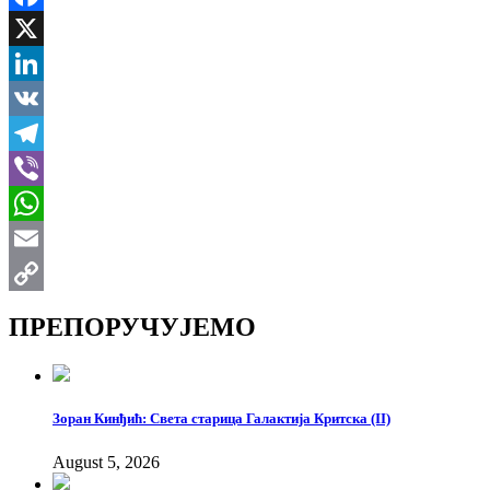
Facebook
X
LinkedIn
VK
Telegram
Viber
WhatsApp
Email
Copy
ПРЕПОРУЧУЈЕМО
Link
Зоран Кинђић: Света старица Галактија Критска (II)
August 5, 2026