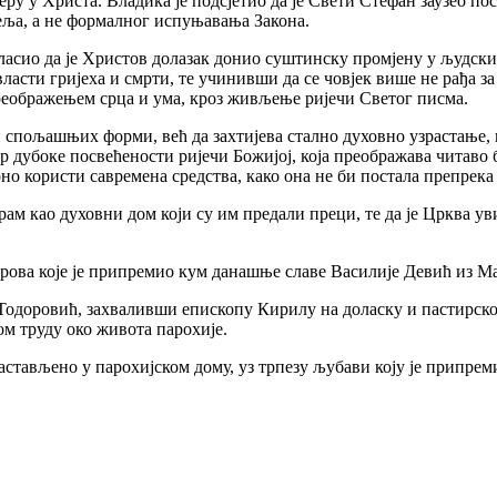
ру у Христа. Владика је подсјетио да је Свети Стефан заузео по
ља, а не формалног испуњавања Закона.
асио да је Христов долазак донио суштинску промјену у људски ж
асти гријеха и смрти, те учинивши да се човјек више не рађа за 
еображењем срца и ума, кроз живљење ријечи Светог писма.
 и спољашњих форми, већ да захтијева стално духовно узрастање,
 дубоке посвећености ријечи Божијој, која преображава читаво би
рно користи савремена средства, како она не би постала препрек
храм као духовни дом који су им предали преци, те да је Црква ув
рова које је припремио кум данашње славе Василије Девић из М
Тодоровић, захваливши епископу Кирилу на доласку и пастирско
м труду око живота парохије.
 настављено у парохијском дому, уз трпезу љубави коју је припре