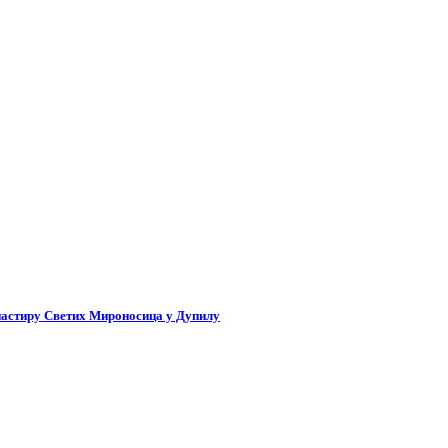
настиру Светих Мироносица у Дупилу