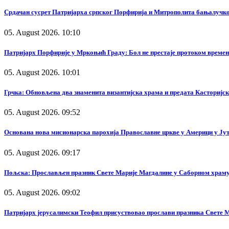
Срдачан сусрет Патријарха српског Порфирија и Митрополита бањалучк
05. August 2026. 10:10
Патријарх Порфирије у Мркоњић Граду: Бол не престаје протоком времена
05. August 2026. 10:01
Грчка: Обновљена два знаменита византијска храма и предата Касторијск
05. August 2026. 09:52
Основана нова мисионарска парохија Православне цркве у Америци у Ју
05. August 2026. 09:17
Пољска: Прослављен празник Свете Марије Магдалине у Саборном храм
05. August 2026. 09:02
Патријарх јерусалимски Теофил присуствовао прослави празника Свете М