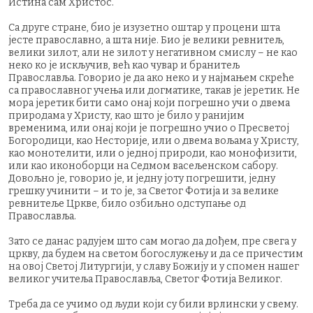
Истина сам Христос.
Са друге стране, био је изузетно оштар у процени шта
јесте православно, а шта није. Био је велики ревнитељ,
велики зилот, али не зилот у негативном смислу – не као
неко ко је искључив, већ као чувар и бранитељ
Православља. Говорио је да ако неко и у најмањем скреће
са православног учења или догматике, такав је јеретик. Не
мора јеретик бити само онај који погрешно учи о двема
природама у Христу, као што је било у ранијим
временима, или онај који је погрешно учио о Пресветој
Богородици, као Несторије, или о двема вољама у Христу,
као монотелити, или о једној природи, као монофизити,
или као иконоборци на Седмом васељенском сабору.
Довољно је, говорио је, и једну јоту погрешити, једну
грешку учинити – и то је, за Светог Фотија и за велике
ревнитеље Цркве, било озбиљно одступање од
Православља.
Зато се данас радујем што сам могао да дођем, пре свега у
цркву, да будем на светом богослужењу и да се причестим
на овој Светој Литургији, у славу Божију и у спомен нашег
великог учитеља Православља, Светог Фотија Великог.
Треба да се учимо од људи који су били врлински у свему.