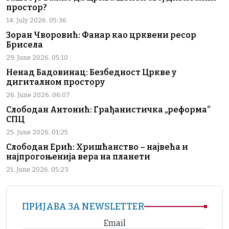
простор?
14. July 2026. 05:36
Зоран Чворовић: Фанар као црквени ресор
Брисела
29. June 2026. 05:10
Ненад Бадовинац: Безбедност Цркве у
дигиталном простору
26. June 2026. 06:07
Слободан Антонић: Грађанистичка „реформа“
СПЦ
25. June 2026. 01:25
Слободан Ерић: Хришћанство – највећа и
најпрогоњенија вера на планети
21. June 2026. 05:23
ПРИЈАВА ЗА NEWSLETTER
Email