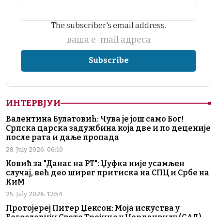
The subscriber's email address.
ваша е-mail адреса
ИНТЕРВЈУИ
Валентина Булатовић: Чува је још само Бог!
Српска царска задужбина која две и по деценије
после рата и даље пропада
28. July 2026. 06:10
Ковић за "Данас на РТ": Џуфка није усамљен
случај, већ део ширег притиска на СПЦ и Србе на
КиМ
25. July 2026. 12:54
Протојереј Питер Џексон: Моја искуства у