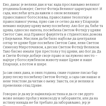
Ево, данас је велики дан и час када прослављамо великог
угодника Божијег, Светог Фотија Великог цариградског. И
сада, мислећи шта да кажем о овом великану
православног богословља, православне теологије и
православног учења, прво сам се сетио да ми у Епархији
немамо ниједну цркву њему посвећену. Ако Бог да, биће та
црква, односно капела, посвећена Светом Фотију у цркви
Светог Саве, код Правног факултета и студентских домова
у Бијељини. Мислим да би било најбоље да централни
олтар те цркве буде посвећен Светом Сави, леви Светом
Симеону Мироточивом, а десни Светом Фотију Великом.
Тако бисмо имали три престола у тој цркви, ако Бог да. Да
и Свети Фотије добије своје право и заслужено место –
најпре у богослужбеном животу наше Цркве и наше
Епархије, а потом и шире.
Ја сам ових дана, и ових година, сваке године писао бар
једну песму посвећену Светом Фотију, а сада сам нашао и
неке текстове да читам о њему. Заиста, он је велики и
превелики отац Цркве.
Говорио је да му је најмилија истина и да се све друго
може некако проћи у мимоходу и заборавити, али да на
истину никада не би требало да заборављамо, јер је