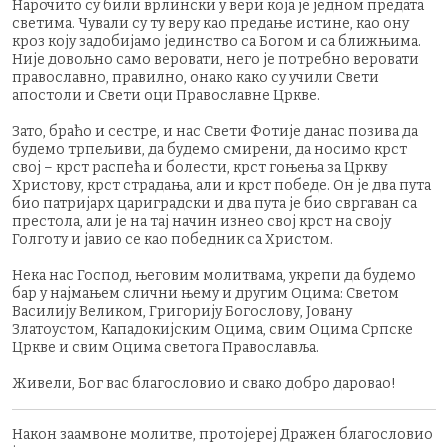
Нарочито су били врлински у вери која је једном предата
светима. Чували су ту веру као предање истине, као ону
кроз коју задобијамо јединство са Богом и са ближњима.
Није довољно само веровати, него је потребно веровати
православно, правилно, онако како су учили Свети
апостоли и Свети оци Православне Цркве.
Зато, браћо и сестре, и нас Свети Фотије данас позива да
будемо трпељиви, да будемо смирени, да носимо крст
свој – крст распећа и болести, крст гоњења за Цркву
Христову, крст страдања, али и крст победе. Он је два пута
био патријарх цариградски и два пута је био свргаван са
престола, али је на тај начин изнео свој крст на своју
Голготу и јавио се као победник са Христом.
Нека нас Господ, његовим молитвама, укрепи да будемо
бар у најмањем слични њему и другим Оцима: Светом
Василију Великом, Григорију Богослову, Јовану
Златоустом, Кападокијским Оцима, свим Оцима Српске
Цркве и свим Оцима светога Православља.
Живели, Бог вас благословио и свако добро даровао!
Након заамвоне молитве, протојереј Дражен благословио