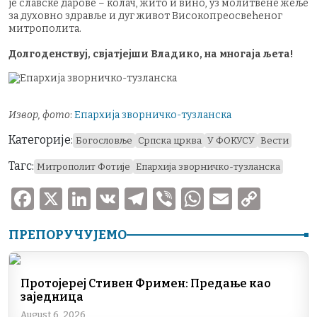
је славске дарове – колач, жито и вино, уз молитвене жеље
за духовно здравље и дуг живот Високопреосвећеног
митрополита.
Долгоденствуј, свјатјејши Владико, на многаја љета!
Извор, фото
:
Епархија зворничко-тузланска
Категорије:
Богословље
Српска црква
У ФОКУСУ
Вести
Тагс:
Митрополит Фотије
Епархија зворничко-тузланска
F
X
Li
V
T
V
W
E
C
a
n
K
el
ib
h
m
o
ПРЕПОРУЧУЈЕМО
c
k
e
er
at
ai
p
e
e
gr
s
l
y
b
dI
a
A
Li
Протојереј Стивен Фримен: Предање као
заједница
o
n
m
p
n
August 6, 2026