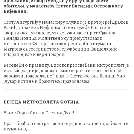
прославио је свој имендан у кругу своје свете
обитељи, у манастиру Светог Василија Острошког у
Бијељини.
Свету Литургију у манастиру служио је протојереј Дражен
Ракић, управник Информативне службе Епархије
зворничко-тузланске, уз саслуживање протођакона
Ненада Новића. Молитвено су присуствовали
митрополит Фотије, високопреподобна игуманија
Матрона са сестринством, службеници Канцеларије
Епархије, као и верни народ.
Беседeћи о празнику, Високопреосвећени митрополит је
истакао да „није довољно само веровати – потребно је
веровати православно“ и да је Свети Фотије Велики био
„чувар истине и бранитељ Православља”.
БЕСЕДА МИТРОПОЛИТА ФОТИЈА
У име Оца и Сина и Светога Духа!
Драга браћо и сестре, часни оци, високопреподобна мати
игуманијо,