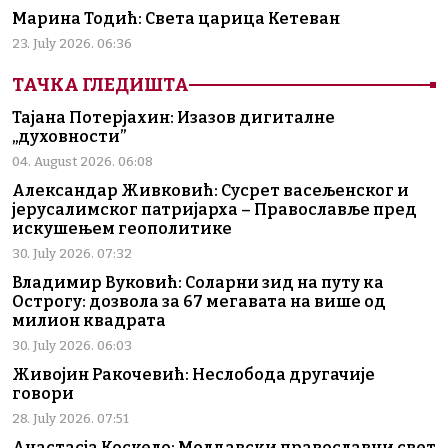
Марина Тодић: Света царица Кетеван
23. July 2026. 06:36
ТАЧКА ГЛЕДИШТА
Тајана Потерјахин: Изазов дигиталне
„духовности”
04. August 2026. 06:08
Александар Живковић: Сусрет васељенског и
јерусалимског патријарха – Православље пред
искушењем геополитике
30. July 2026. 07:32
Владимир Вуковић: Соларни зид на путу ка
Острогу: дозвола за 67 мегавата на више од
милион квадрата
30. July 2026. 06:03
Живојин Ракочевић: Неслобода другачије
говори
28. July 2026. 07:51
Анастасја Коскело: Молдавски православни свет