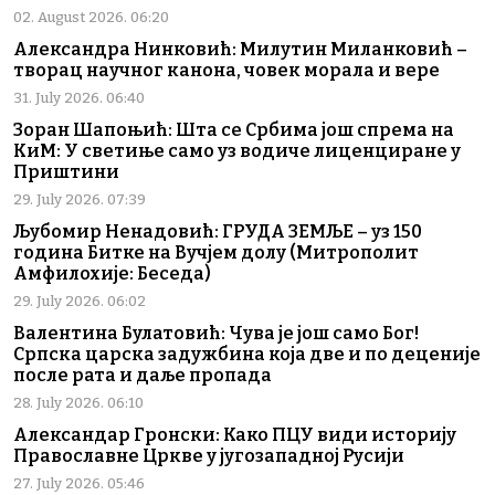
02. August 2026. 06:20
Александра Нинковић: Милутин Миланковић –
творац научног канона, човек морала и вере
31. July 2026. 06:40
Зоран Шапоњић: Шта се Србима још спрема на
КиМ: У светиње само уз водиче лиценциране у
Приштини
29. July 2026. 07:39
Љубомир Ненадовић: ГРУДА ЗЕМЉЕ – уз 150
година Битке на Вучјем долу (Митрополит
Амфилохије: Беседа)
29. July 2026. 06:02
Валентина Булатовић: Чува је још само Бог!
Српска царска задужбина која две и по деценије
после рата и даље пропада
28. July 2026. 06:10
Александар Гронски: Како ПЦУ види историју
Православне Цркве у југозападној Русији
27. July 2026. 05:46