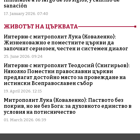
sanación
17. January 2026. 07:40
ЖИВОТЪТ НА ЦЪРКВАТА
Интервю с митрополит Лука (Коваленко):
Жизненоважно е поместните църкви да
започнат сериозен, честен и системен диалог
25. June 2026. 09:24
Интервю с митрополит Теодосий (Снигирьов):
Няколко Поместни православни църкви
предлагат достойно място за провеждане на
истински Всеправославен събор
19. April 2026. 12:15
Митрополит Лука (Коваленко): Паството без
покрив, но не без Бога: за духовното единство в
условия на потисничество
01. March 2026. 06:39