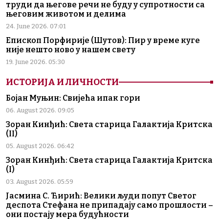
труди да његове речи не буду у супротности са
његовим животом и делима
24. June 2026. 07:01
Епископ Порфирије (Шутов): Пир у време куге
није нешто ново у нашем свету
19. June 2026. 05:30
ИСТОРИЈА И ЛИЧНОСТИ
Бојан Муњин: Свијећа ипак гори
06. August 2026. 09:05
Зоран Кинђић: Света старица Галактија Критска
(II)
05. August 2026. 06:42
Зоран Кинђић: Света старица Галактија Критска
(I)
03. August 2026. 05:59
Јасмина С. Ћирић: Велики људи попут Светог
деспота Стефана не припадају само прошлости –
они постају мера будућности