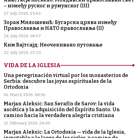
– између руског и румунског (III)
27. July 2026. 03:43
Зоран Милошевић: Бугарска црква између
Православља и НАТО православља (II)
24. July 2026. 06:07
Ким Вајтсајд: Неочекивано путовање
22. July 2026. 07:23
VIDA DE LA IGLESIA
Una peregrinación virtual por los monasterios de
Serbia: descubre las joyas espirituales de la
Ortodoxia
16. March 2026. 08:56
Marjan Aleksic: San Serafín de Sarov: la vida
ascética y la adquisición del Espíritu Santo. Un
camino hacia la verdadera alegría cristiana
12. February 2026. 06:00
Marjan Aleksic: La Ortodoxia — vida de la Iglesia,
inmutable a lo largo de los siglos, y camino de