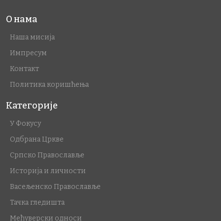
О нама
Наша мисија
Импресум
Контакт
Политика коришћења
Категорије
У Фокусу
Одбрана Цркве
Српско Православље
Историја и личности
Васељенско Православље
Тачка гледишта
Међуверски односи