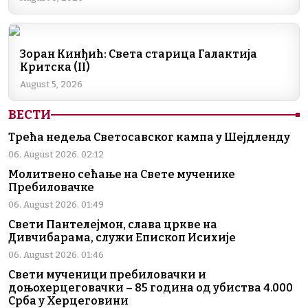
o
p
k
k
Зоран Кинђић: Света старица Галактија
Критска (II)
August 5, 2026
ВЕСТИ
Трећа недеља Светосавског кампа у Шејдленду
06. August 2026. 02:12
Молитвено сећање на Свете мученике
Пребиловачке
06. August 2026. 01:49
Свети Пантелејмон, слава цркве на
Дивчибарама, служи Епископ Исихије
06. August 2026. 01:46
Свети мученици пребиловачки и
доњохерцеговачки – 85 година од убиства 4.000
Срба у Херцеговини