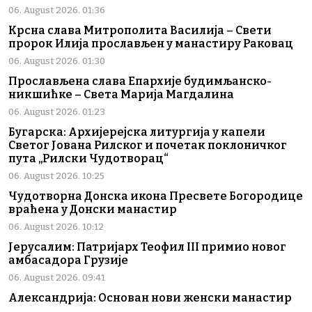
06. August 2026. 01:36
Крсна слава Митрополита Василија – Свети
пророк Илија прослављен у манастиру Раковац
06. August 2026. 01:30
Прослављена слава Епархије будимљанско-
никшићке – Света Марија Магдалина
06. August 2026. 01:23
Бугарска: Архијерејска литургија у капели
Светог Јована Рилског и почетак поклоничког
пута „Рилски Чудотворац“
06. August 2026. 10:25
Чудотворна Донска икона Пресвете Богородице
враћена у Донски манастир
06. August 2026. 10:12
Јерусалим: Патријарх Теофил III примио новог
амбасадора Грузије
06. August 2026. 09:41
Александрија: Основан нови женски манастир