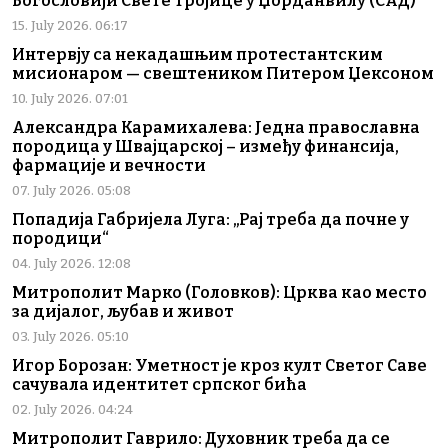
Богословији Свете Тројице у Џорданвилу (САД)
15. July 2026. 06:17
Интервју са некадашњим протестантским
мисионаром — свештеником Питером Џексоном
10. July 2026. 07:01
Александра Карамихалева: Једна православна
породица у Швајцарској – између финансија,
фармације и вечности
07. July 2026. 05:08
Попадија Габријела Луга: „Рај треба да почне у
породици“
04. July 2026. 12:08
Митрополит Марко (Головков): Црква као место
за дијалог, љубав и живот
03. July 2026. 05:10
Игор Борозан: Уметност је кроз култ Светог Саве
сачувала идентитет српског бића
02. July 2026. 04:24
Митрополит Гаврило: Духовник треба да се