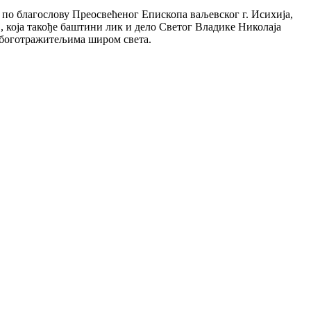
 по благослову Преосвећеног Епископа ваљевског г. Исихија,
, која такође баштини лик и дело Светог Владике Николаја
е боготражитељима широм света.