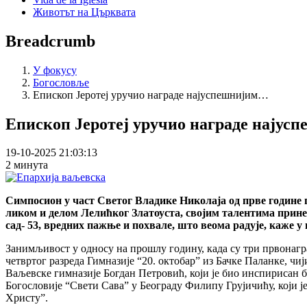
Животът на Църквата
Breadcrumb
У фокусу
Богословље
Епископ Јеротеј уручио награде најуспешнијим…
Епископ Јеротеј уручио награде најус
19-10-2025 21:03:13
2 минута
Симпосион у част Светог Владике Николаја од прве године 
ликом и делом Лелићког Златоуста, својим талентима принесу
сад- 53, вредних пажње и похвале, што веома радује, каже 
Занимљивост у односу на прошлу годину, када су три првонагра
четвртог разреда Гимназије “20. октобар” из Бачке Паланке, чи
Ваљевске гимназије Богдан Петровић, који је био инспирисан б
Богословије “Свети Сава” у Београду Филипу Грујичићу, који ј
Христу”.