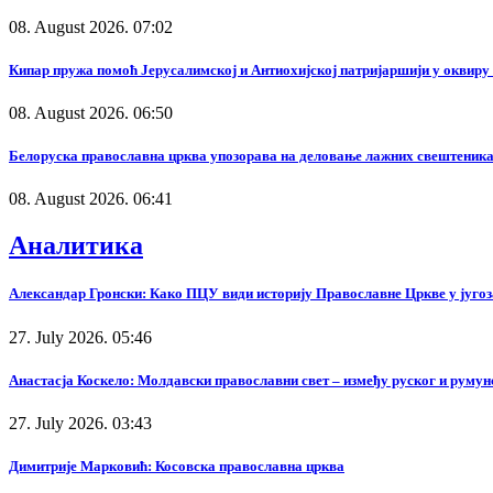
08. August 2026. 07:02
Кипар пружа помоћ Јерусалимској и Антиохијској патријаршији у оквир
08. August 2026. 06:50
Белоруска православна црква упозорава на деловање лажних свештеника
08. August 2026. 06:41
Аналитика
Александар Гронски: Како ПЦУ види историју Православне Цркве у југоз
27. July 2026. 05:46
Анастасја Коскело: Молдавски православни свет – између руског и румунс
27. July 2026. 03:43
Димитрије Марковић: Косовска православна црква