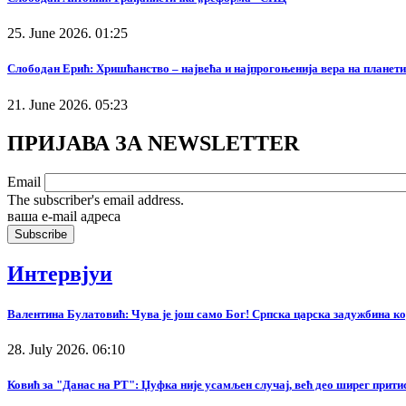
25. June 2026. 01:25
Слободан Ерић: Хришћанство – највећа и најпрогоњенија вера на планети
21. June 2026. 05:23
ПРИЈАВА ЗА NEWSLETTER
Email
The subscriber's email address.
ваша е-mail адреса
Интервјуи
Валентина Булатовић: Чува је још само Бог! Српска царска задужбина кој
28. July 2026. 06:10
Ковић за "Данас на РТ": Џуфка није усамљен случај, већ део ширег прит