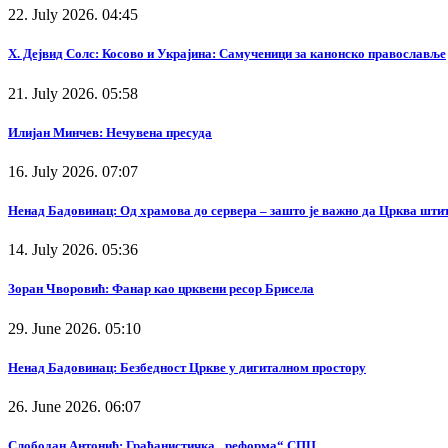
22. July 2026. 04:45
Х. Дејвид Солс: Косово и Украјина: Самученици за канонско православље
21. July 2026. 05:58
Илијан Минчев: Нечувена пресуда
16. July 2026. 07:07
Ненад Бадовинац: Од храмова до сервера – зашто је важно да Црква штит
14. July 2026. 05:36
Зоран Чворовић: Фанар као црквени ресор Брисела
29. June 2026. 05:10
Ненад Бадовинац: Безбедност Цркве у дигиталном простору
26. June 2026. 06:07
Слободан Антонић: Грађанистичка „реформа“ СПЦ