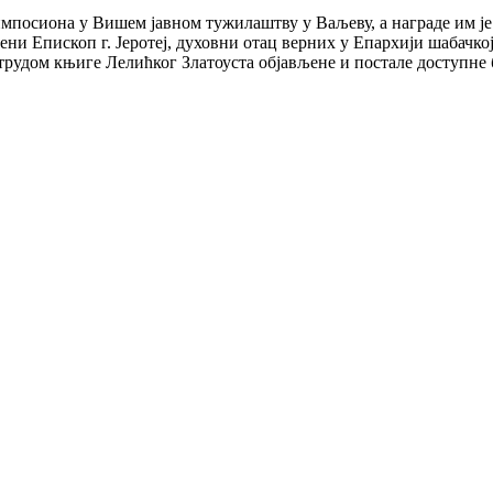
импосиона у Вишем јавном тужилаштву у Ваљеву, а награде им је
и Епископ г. Јеротеј, духовни отац верних у Епархији шабачкој
 трудом књиге Лелићког Златоуста објављене и постале доступн