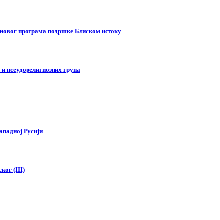
у новог програма подршке Блиском истоку
 и псеудорелигиозних група
ападној Русији
ког (III)