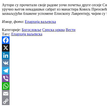
Аутори су прочитали своје радове уочи почетка друге сесије С
уручио његов некадашњи сабрат из манастира Ковиљ Преосвећен
захваљујући блажене успомене Епископу Лаврентију, чијим су
Извор, фото
:
Епархија ваљевска
Категорије:
Богословље
Српска црква
Вести
Тагс:
Епархија ваљевска
Facebook
X
LinkedIn
VK
Telegram
Viber
WhatsApp
Email