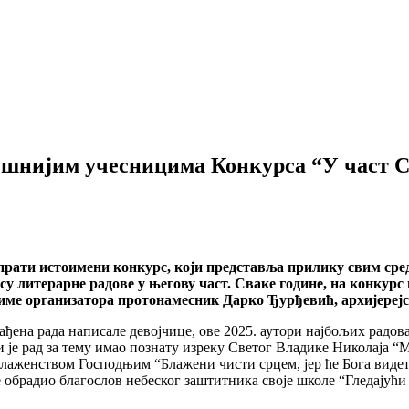
пешнијим учесницима Конкурса “У част С
прати истоимени конкурс, који представља прилику свим сре
 литерарне радове у његову част. Сваке године, на конкурс п
у име организатора протонамесник Дарко Ђурђевић, архијереј
ђена рада написале девојчице, ове 2025. аутори најбољих радова
ји је рад за тему имао познату изреку Светог Владике Николаја “М
лаженством Господњим “Блажени чисти срцем, јер ће Бога видети”
е обрадио благослов небеског заштитника своје школе “Гледајући