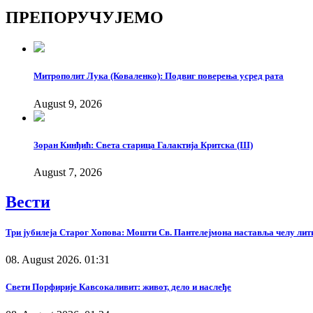
Copy
ПРЕПОРУЧУЈЕМО
Link
Митрополит Лука (Коваленко): Подвиг поверења усред рата
August 9, 2026
Зоран Кинђић: Света старица Галактија Критска (III)
August 7, 2026
Вести
Три јубилеја Старог Хопова: Мошти Св. Пантелејмона наставља челу лит
08. August 2026. 01:31
Свети Порфирије Кавсокаливит: живот, дело и наслеђе