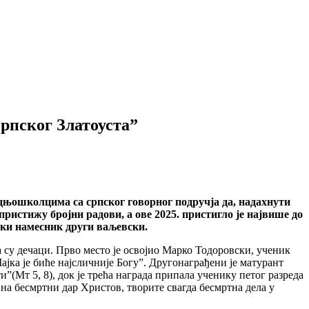
рпског Златоуста”
дњошколцима са српског говорног подручја да, надахнути
ристижу бројни радови, а ове 2025. пристигло је највише до
ски намесник други ваљевски.
 су дечаци. Прво место је освојио Марко Тодоровски, ученик
ајка је биће најсличније Богу”. Другонаграђени је матурант
(Мт 5, 8), док је трећа награда припала ученику петог разреда
 на бесмртни дар Христов, творите свагда бесмртна дела у