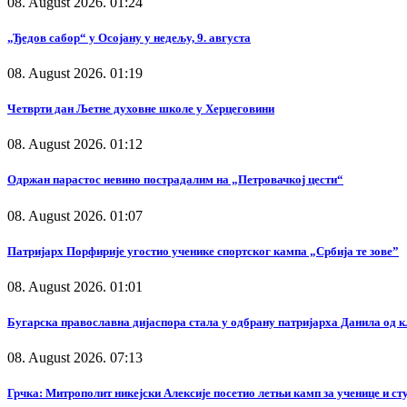
08. August 2026. 01:24
„Ђедов сабор“ у Осојану у недељу, 9. августа
08. August 2026. 01:19
Четврти дан Љетне духовне школе у Херцеговини
08. August 2026. 01:12
Одржан парастос невино пострадалим на „Петровачкој цести“
08. August 2026. 01:07
Патријарх Порфирије угостио ученике спортског кампа „Србија те зове”
08. August 2026. 01:01
Бугарска православна дијаспора стала у одбрану патријарха Данила од 
08. August 2026. 07:13
Грчка: Митрополит никејски Алексије посетио летњи камп за ученице и с