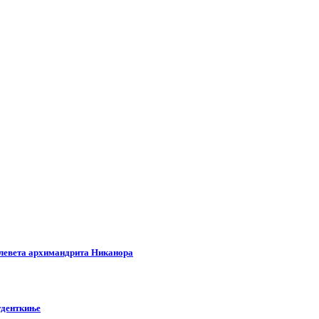
клевета архимандрита Никанора
туденткиње