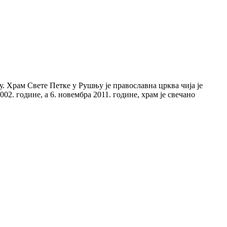
. Храм Свете Петке у Рушњу је православна црква чија је
2. године, а 6. новембра 2011. године, храм је свечано