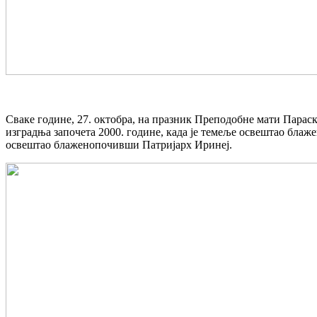
Сваке године, 27. октобра, на празник Преподобне мати Параск
изградња започета 2000. године, када је темеље освештао блаж
освештао блаженопочивши Патријарх Иринеј.