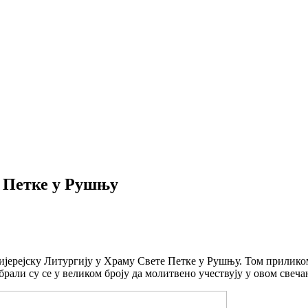
е Петке у Рушњу
ијерејску Литургију у Храму Свете Петке у Рушњу. Том приликом
али су се у великом броју да молитвено учествују у овом свеча