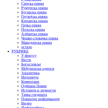
Српска црква
Румунска црква
Бугарска црква
Грузијска црква
Кипарска црква
Грчка црква
Пољска црква
Албанска црква
Чешко-словачка црква
Македонска црква
остало
РУБРИКЕ
У фокусу
Вести
Богословље
Међуверски односи
Аналитика
Интервјуи
Коментари
Одбрана Цркве
Историја и личности
Тачка гледишта
Повратне информације
Видео
Инфографика