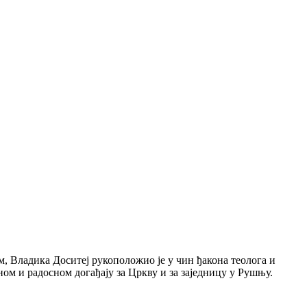
, Владика Доситеј рукоположио је у чин ђакона теолога и
ном и радосном догађају за Цркву и за заједницу у Рушњу.