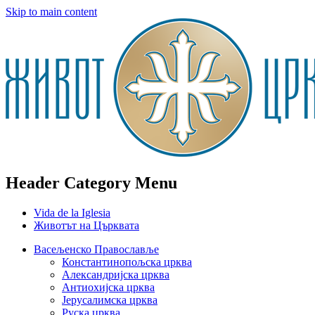
Skip to main content
Header Category Menu
Vida de la Iglesia
Животът на Църквата
Васељенско Православље
Константинопољска црква
Александријска црква
Антиохијска црква
Јерусалимска црква
Руска црква