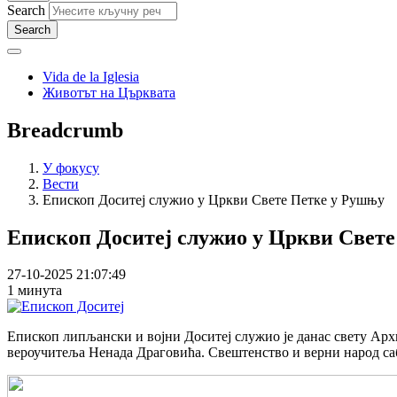
Search
Vida de la Iglesia
Животът на Църквата
Breadcrumb
У фокусу
Вести
Епископ Доситеј служио у Цркви Свете Петке у Рушњу
Епископ Доситеј служио у Цркви Свет
27-10-2025 21:07:49
1 минута
Епископ липљански и војни Доситеј служио је данас свету Арх
вероучитеља Ненада Драговића. Свештенство и верни народ сабр