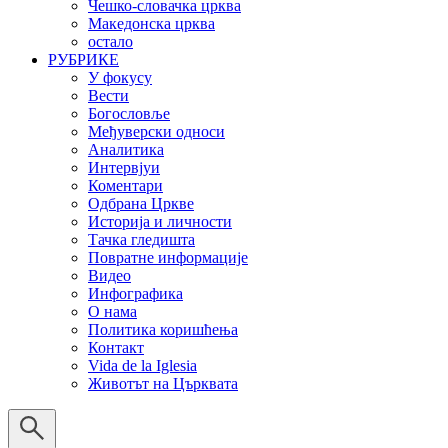
Чешко-словачка црква
Македонска црква
остало
РУБРИКЕ
У фокусу
Вести
Богословље
Међуверски односи
Аналитика
Интервјуи
Коментари
Одбрана Цркве
Историја и личности
Тачка гледишта
Повратне информације
Видео
Инфографика
О нама
Политика коришћења
Контакт
Vida de la Iglesia
Животът на Църквата