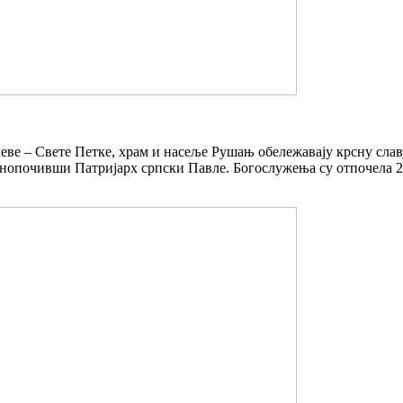
еве – Свете Петке, храм и насеље Рушањ обележавају крсну славу
енопочивши Патријарх српски Павле. Богослужења су отпочела 200