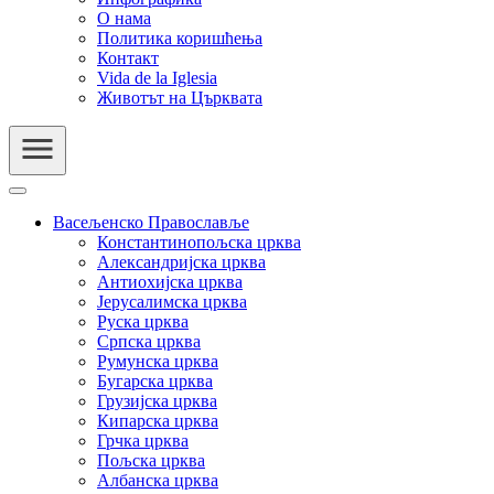
О нама
Политика коришћења
Контакт
Vida de la Iglesia
Животът на Църквата
Васељенско Православље
Константинопољска црква
Александријска црква
Антиохијска црква
Јерусалимска црква
Руска црква
Српска црква
Румунска црква
Бугарска црква
Грузијска црква
Кипарска црква
Грчка црква
Пољска црква
Албанска црква