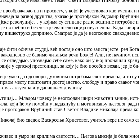
отворио своје излагање о теми “Свети Владика Николај- обнови
 преображавао па и просвету, у којој је учествовао као ученик и 
начаја за развој друштва, указао је протођакон Радомир Врућин
јске револуције… у којима су стицане разне вештине потребне 
 је потребно и без чега је евангелизација неуспешна. Када гов
у вишеструко допринео. Сматрао је да је неопходно свакодневно
таје бити обичан студиј, већ постаје оно што заиста јесте- реч Б
акодневно се бавимо читањем речи Божје! Али, не начином испи
 се огледајмо, упознајмо себе саме, како би у њој пронашли хран
је у српској престоници, за коју је био посебно везан, јер је б
ји је умео да одговори духовним потребама свог времена, а то 
а првом месту поштовати достојанство, слободу и право сваког чов
 тема- актуелна и у данашњем друштву.
, утицај… Младом човеку је неопходан шири животни видик, ист
ла, који ће му помоћи у надахнућу и мотивисању његовог рада к
о је протођакон Врућинић став Светог Владике Николаја према ко
а Николај био сведок Васкрсења Христовог, учитељ вере не само
 живео и умро на крилима светости… Његова мисија је била мног