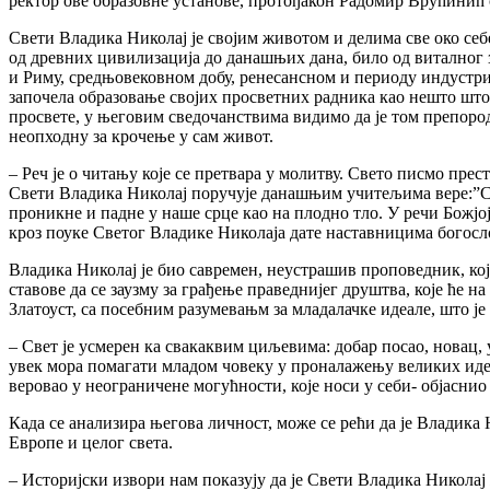
ректор ове образовне установе, протођакон Радомир Врућинић 
Свети Владика Николај је својим животом и делима све око себе
од древних цивилизација до данашњих дана, било од виталног з
и Риму, средњовековном добу, ренесансном и периоду индустри
започела образовање својих просветних радника као нешто што
просвете, у његовим сведочанствима видимо да је том препород
неопходну за крочење у сам живот.
– Реч је о читању које се претвара у молитву. Свето писмо прес
Свети Владика Николај поручује данашњим учитељима вере:”Св
проникне и падне у наше срце као на плодно тло. У речи Божјој
кроз поуке Светог Владике Николаја дате наставницима богослови
Владика Николај је био савремен, неустрашив проповедник, ко
ставове да се заузму за грађење праведнијег друштва, које ће н
Златоуст, са посебним разумевањм за младалачке идеале, што је
– Свет је усмерен ка свакаквим циљевима: добар посао, новац
увек мора помагати младом човеку у проналажењу великих идеа
веровао у неограничене могућности, које носи у себи- објасни
Када се анализира његова личност, може се рећи да је Владик
Европе и целог света.
– Историјски извори нам показују да је Свети Владика Николај