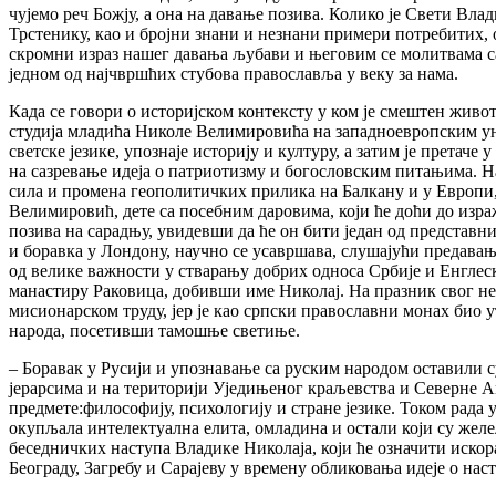
чујемо реч Божју, а она на давање позива. Колико је Свети Вл
Трстенику, као и бројни знани и незнани примери потребитих, о
скромни израз нашег давања љубави и његовим се молитвама са
једном од најчвршћих стубова православља у веку за нама.
Када се говори о историјском контексту у ком је смештен живо
студија младића Николе Велимировића на западноевропским ун
светске језике, упознаје историју и културу, а затим је прета
на сазревање идеја о патриотизму и богословским питањима. Н
сила и промена геополитичких прилика на Балкану и у Европи,
Велимировић, дете са посебним даровима, који ће доћи до изра
позива на сарадњу, увидевши да ће он бити један од представн
и боравка у Лондону, научно се усавршава, слушајући предавањ
од велике важности у стварању добрих односа Србије и Енглеске
манастиру Раковица, добивши име Николај. На празник свог неб
мисионарском труду, јер је као српски православни монах био у
народа, посетивши тамошње светиње.
– Боравак у Русији и упознавање са руским народом оставили су
јерарсима и на територији Уједињеног краљевства и Северне Ам
предмете:философију, психологију и стране језике. Током рада 
окупљала интелектуална елита, омладина и остали који су желе
беседничких наступа Владике Николаја, који ће означити иско
Београду, Загребу и Сарајеву у времену обликовања идеје о на