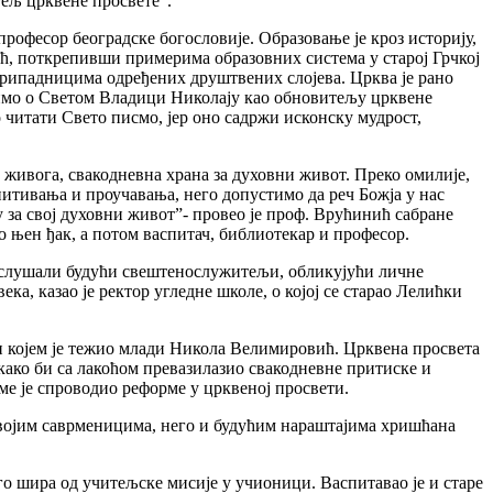
тељ црквене просвете”.
професор београдске богословије. Образовање је кроз историју,
ић, поткрепивши примерима образовних система у старој Грчкој
припадницима одређених друштвених слојева. Црква је рано
оримо о Светом Владици Николају као обновитељу црквене
 читати Свето писмо, јер оно садржи исконску мудрост,
ога живога, свакодневна храна за духовни живот. Преко омилије,
тивања и проучавања, него допустимо да реч Божја у нас
у за свој духовни живот”- провео је проф. Врућинић сабране
ио њен ђак, а потом васпитач, библиотекар и професор.
су слушали будући свештенослужитељи, обликујући личне
ека, казао је ректор угледне школе, о којој се старао Лелићки
и којем је тежио млади Никола Велимировић. Црквена просвета
ако би са лакоћом превазилазио свакодневне притиске и
ме је спроводио реформе у црквеној просвети.
 својим саврменицима, него и будућим нараштајима хришћана
о шира од учитељске мисије у учионици. Васпитавао је и старе