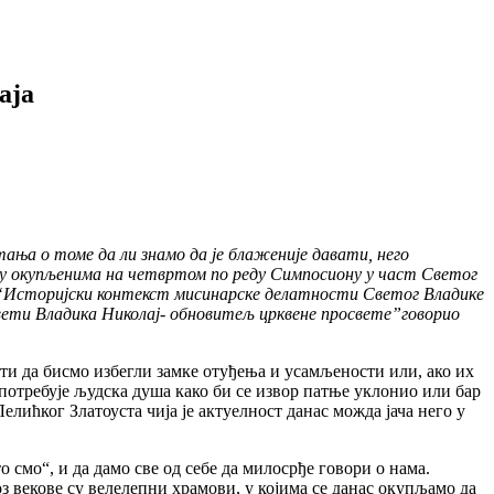
аја
ања о томе да ли знамо да је блаженије давати, него
ћању окупљенима на четвртом по реду Симпосиону у част Светог
му “Историјски контекст мисинарске делатности Светог Владике
Свети Владика Николај- обновитељ црквене просвете”говорио
ити да бисмо избегли замке отуђења и усамљености или, ако их
 потребује људска душа како би се извор патње уклонио или бар
лићког Златоуста чија је актуелност данас можда јача него у
 смо“, и да дамо све од себе да милосрђе говори о нама.
векове су велелепни храмови, у којима се данас окупљамо да