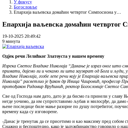
У фокусу
Богословље
Епархија ваљевска домаћин четвртог Симпосиона у…
Епархија ваљевска домаћин четвртог С
19-10-2025 20:49:42
9 минута
Одјек речи Лелићког Златоуста у нашем времену
Изрека Светог Владике Николаја “Давање је израз оног што смо
примати, дајемо ли и чекамо ли шта заузврат од Бога и људи, 
Владике Николаја, гозбе лепе речи коју је Епархија ваљевска 
Николаја” расветлио је ђакон др Ивица Чаировић, професор Пр
протођакон Радомир Врућинић, ректор Богословије Светог Саве
Све од Господа нам дато, дато је да бисмо га принели у славу 
негде уочимо, да им супротставимо љубав и милосрђе, да дамо о
њене последице биле мање разорне по душу потребитог, поучио 
времену када су изговорене.
-Данас је тренутак да се присетимо и као максиму пред собом с
Снажно и беспоштедно, како је задужбинарство говорило о наш