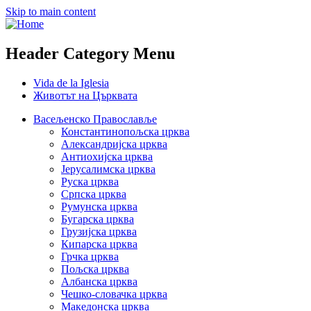
Skip to main content
Header Category Menu
Vida de la Iglesia
Животът на Църквата
Васељенско Православље
Константинопољска црква
Александријска црква
Антиохијска црква
Јерусалимска црква
Руска црква
Српска црква
Румунска црква
Бугарска црква
Грузијска црква
Кипарска црква
Грчка црква
Пољска црква
Албанска црква
Чешко-словачка црква
Македонска црква