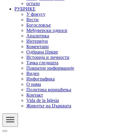
остало
РУБРИКЕ
У фокусу
Вести
Богословље
Међуверски односи
Аналитика
Интервјуи
Коментари
Одбрана Цркве
Историја и личности
Тачка гледишта
Повратне информације
Видео
Инфографика
О нама
Политика коришћења
Контакт
Vida de la Iglesia
Животът на Църквата