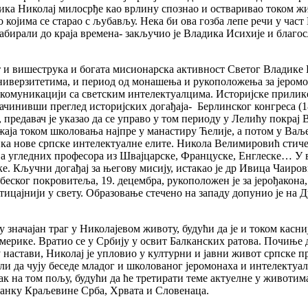
адика Николај милосрђе као врлину спознао и остваривао током ж
 којима се старао с љубављу. Нека би ова гозба лепе речи у част
бирали до краја времена- закључио је Владика Исихије и благо
т и вишеструка и богата мисионарска активност Светог Владике Н
иверзитетима, и период од монашења и рукоположења за јеромо
че у комуникацији са светским интелектуалцима. Историјске прили
ачинивши преглед историјских догађаја- Берлинског конгреса (
 предавач је указао да се управо у том периоду у Лелићу покрај
жаја током школовања најпре у манастиру Ћелије, а потом у Ваљ
ика нове српске интелектуалне елите. Никола Велимировић стиче
а угледних професора из Швајцарске, Француске, Енглеске… У вре
. Кључни догађај за његову мисију, истакао је др Ивица Чаирови
еског покровитеља, 19. децембра, рукоположен је за јерођакона,
тицајнији у свету. Образовање стечено на западу допунио је на 
 значајан траг у Николајевом животу, будући да је и током касн
ерике. Вратио се у Србију у освит Балканских ратова. Почиње д
у настави, Николај је упловио у културни и јавни живот српске 
ли да чују беседе младог и школованог јеромонаха и интелектуа
рак на том пољу, будући да ће третирати теме актуелне у животи
станку Краљевине Срба, Хрвата и Словенаца.