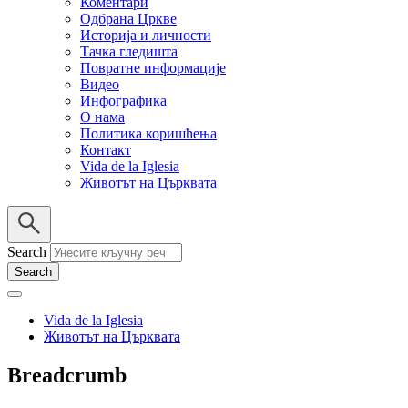
Коментари
Одбрана Цркве
Историја и личности
Тачка гледишта
Повратне информације
Видео
Инфографика
О нама
Политика коришћења
Контакт
Vida de la Iglesia
Животът на Църквата
Search
Vida de la Iglesia
Животът на Църквата
Breadcrumb