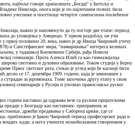
ивота, најбоље говоре хранилишта „Богдај“ у Битољу и
 Владике Николаја, онога који је по најлепшим познат, била
словио учеснике и посетиоце четвртог симпосиона посвећеног
иколаја, важно је напоменути да ту постоје две етапе: период
наха до упокојења у Америци. У првом раздобљу, он учи
ке у првој половини 20. века, навео је др Ивица Чаировић утичу
1878) и Санстефанског мира, “намиривања” интереса великих
 Ваљева, у тадашњој Кнежевини Србији, рађа Никола
евској гимназији. Прота Алекса Илић га као гимназијалца
 широко световно и духовно образовање. Током студија у Берну
ме Првог светског рата, стекао је углед који ће касније бити
ћ десио се 17. децембра 1909. године, када је замонашен у
 а сутрадан за јеромонаха. Тиме започиње другу етапу у свом
Духовној семинарији у Русији и упознао православље руског
ијих година наставио да одржава везе са руским пријатељима
а предаје у Београду као наставник- приправник за
престонице, држећи предавања у Саборној цркви, где се
лца- приближио је ђакон Чаировић период професорског рада и
ма младих људи, а њега учинити незаобилазним говорником у