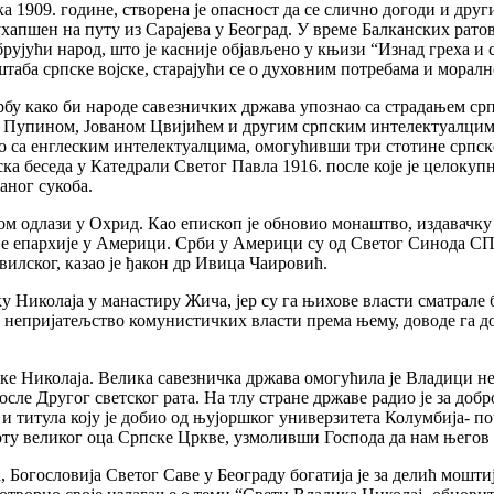
а 1909. године, створена је опасност да се слично догоди и др
 ухапшен на путу из Сарајева у Београд. У време Балканских ратов
ујући народ, што је касније објављено у књизи “Изнад греха и см
штаба српске војске, старајући се о духовним потребама и морал
у како би народе савезничких држава упознао са страдањем српск
упином, Јованом Цвијићем и другим српским интелектуалцима т
ао са енглеским интелектуалцима, омогућивши три стотине српск
ка беседа у Катедрали Светог Павла 1916. после које је целокуп
аног сукоба.
том одлази у Охрид. Као епископ је обновио монаштво, издавачк
е епархије у Америци. Срби у Америци су од Светог Синода СПЦ
лског, казао је ђакон др Ивица Чаировић.
 Николаја у манастиру Жича, јер су га њихове власти сматрале 
непријатељство комунистичких власти према њему, доводе га до о
е Николаја. Велика савезничка држава омогућила је Владици н
сле Другог светског рата. На тлу стране државе радио је за добр
 и титула коју је добио од њујоршког универзитета Колумбија- 
ту великог оца Српске Цркве, узмоливши Господа да нам његов ж
Богословија Светог Саве у Београду богатија је за делић моштиј