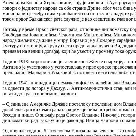
Анексијом Босне и Херцеговине, коју је извршила Аустроугарск
говори о јединству народа са обе стране Дрине, због чега бива
мисионарио је међу свим хришћанима на истоку и западу, охрабр
током првог Балканског рата служио је као свештеник главног 
Потом, у време Првог светског рата, отпочиње дипломатску борб
Слободаном Јовановићем, Чедомиром Мијатовићем, Михаилом П
народа жељних да живе у миру. Боравио је у Лондону, сарађив
културу и историју, а круну свега представља чувена Видовданс
предавач на велики догађај, који ће увести у промену тока оруж
Године 1919. хиротонисан је за епископа Жичке епархије, а по
Активно је учествовао у успостављању прве српске православн
предложио Мардарија Ускоковића, потоњег светитеља либертиви
Године 1941. припадници немачке војске су ислеђивали Владику
га одвести до логора у Дахауу… Антикомунистички став, али и 
остати до краја свог земног живота.
– Сједињене Америчке Државе постале су последњи дом Владик
довођење српских емиграната, којима је била потребна помоћ по
беседи и пише. О значају рада Светог Владике Николаја говори
дипломатски рад- закључио је ђакон др Ивица Чаировић о живо
Од прошле године, благословом Епископа ваљевског г. Исихија, 