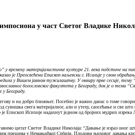
импосиона у част Светог Владике Никол
” у времену материјалистичке културе 21. века подстиче на пит
указао је Преосвећени Епископ ваљевски г. Исихије у свом обра
приредила у Вишем јавном тужилаштву. У оквиру прве сесије, те
авославног богословског факултета у Београду, док је о теми “
 у Београду.
Његову и на добро ближњег. Посебно је важно данас о томе говор
д сувишка свега материјалног, али и утеху, саосећање и све што
је Епископ Исихије надахнут једном од бројних мудрих изрека Ле
тавимо цитат Светог Владике Николаја: “Давање је израз оног што
им прецима у Немањићкој Србији. Плодови њиховог давања кроз 