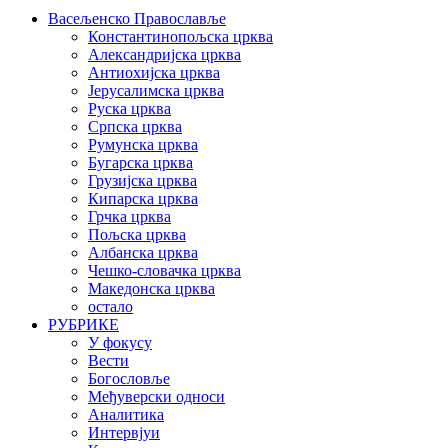
Васељенско Православље
Константинопољска црква
Александријска црква
Антиохијска црква
Јерусалимска црква
Руска црква
Српска црква
Румунска црква
Бугарска црква
Грузијска црква
Кипарска црква
Грчка црква
Пољска црква
Албанска црква
Чешко-словачка црква
Македонска црква
остало
РУБРИКЕ
У фокусу
Вести
Богословље
Међуверски односи
Аналитика
Интервјуи