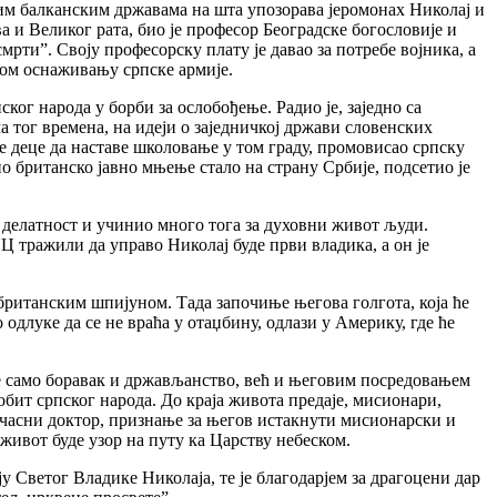
угим балканским државама на шта упозорава јеромонах Николај и
а и Великог рата, био је професор Београдске богословије и
рти”. Своју професорску плату је давао за потребе војника, а
ном оснаживању српске армије.
ог народа у борби за ослобођење. Радио је, заједно са
ог времена, на идеји о заједничкој држави словенских
е деце да наставе школовање у том граду, промовисао српску
но британско јавно мњење стало на страну Србије, подсетио је
у делатност и учинио много тога за духовни живот људи.
 тражили да управо Николај буде први владика, а он је
британским шпијуном. Тада започиње његова голгота, која ће
длуке да се не враћа у отаџбину, одлази у Америку, где ће
е само боравак и држављанство, већ и његовим посредовањем
обит српског народа. До краја живота предаје, мисионари,
почасни доктор, признање за његов истакнути мисионарски и
ивот буде узор на путу ка Царству небеском.
у Светог Владике Николаја, те је благодарјем за драгоцени дар