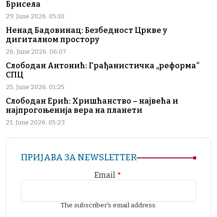
Брисела
29. June 2026. 05:10
Ненад Бадовинац: Безбедност Цркве у
дигиталном простору
26. June 2026. 06:07
Слободан Антонић: Грађанистичка „реформа“
СПЦ
25. June 2026. 01:25
Слободан Ерић: Хришћанство – највећа и
најпрогоњенија вера на планети
21. June 2026. 05:23
ПРИЈАВА ЗА NEWSLETTER
Email
The subscriber's email address.