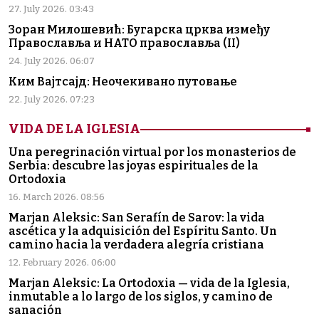
27. July 2026. 03:43
Зоран Милошевић: Бугарска црква између
Православља и НАТО православља (II)
24. July 2026. 06:07
Ким Вајтсајд: Неочекивано путовање
22. July 2026. 07:23
VIDA DE LA IGLESIA
Una peregrinación virtual por los monasterios de
Serbia: descubre las joyas espirituales de la
Ortodoxia
16. March 2026. 08:56
Marjan Aleksic: San Serafín de Sarov: la vida
ascética y la adquisición del Espíritu Santo. Un
camino hacia la verdadera alegría cristiana
12. February 2026. 06:00
Marjan Aleksic: La Ortodoxia — vida de la Iglesia,
inmutable a lo largo de los siglos, y camino de
sanación