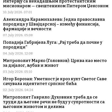
Интервју са некадашњим протестантским
мисионаром — свештеником Питером Џексоном
10. July 2026. 07:01
Александра Карамихалева: Једна православна
породица у Швајцарској – између финансија,
фармације и вечности
07. July 2026. 05:08
Попадија Габријела Луга: „Рај треба да почне у
породици“
04. July 2026. 12:08
Митрополит Марко (Головков): Црква као место
за дијалог, љубав и живот
03. July 2026. 05:10
Игор Борозан: Уметност је кроз култ Светог Саве
сачувала идентитет српског бића
02. July 2026. 04:24
Митрополит Гаврило: Духовник треба да се
труди да његове речи не буду у супротности са
његовим животом и делима