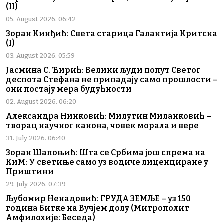
(II)
05. August 2026. 06:42
Зоран Кинђић: Света старица Галактија Критска
(I)
03. August 2026. 05:59
Јасмина С. Ћирић: Велики људи попут Светог
деспота Стефана не припадају само прошлости –
они постају мера будућности
02. August 2026. 06:20
Александра Нинковић: Милутин Миланковић –
творац научног канона, човек морала и вере
31. July 2026. 06:40
Зоран Шапоњић: Шта се Србима још спрема на
КиМ: У светиње само уз водиче лиценциране у
Приштини
29. July 2026. 07:39
Љубомир Ненадовић: ГРУДА ЗЕМЉЕ – уз 150
година Битке на Вучјем долу (Митрополит
Амфилохије: Беседа)