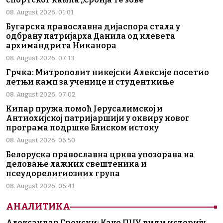
08. August 2026. 01:01
Бугарска православна дијаспора стала у
одбрану патријарха Данила од клевета
архимандрита Никанора
08. August 2026. 07:13
Грчка: Митрополит никејски Алексије посетио
летњи камп за ученице и студенткиње
08. August 2026. 07:02
Кипар пружа помоћ Јерусалимској и
Антиохијској патријаршији у оквиру новог
програма подршке Блиском истоку
08. August 2026. 06:50
Белоруска православна црква упозорава на
деловање лажних свештеника и
псеудорелигиозних група
08. August 2026. 06:41
АНАЛИТИКА
Александар Гронски: Како ПЦУ види историју