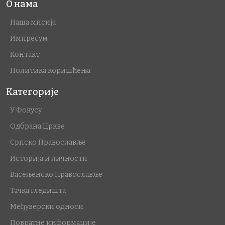
О нама
Наша мисија
Импресум
Контакт
Политика коришћења
Категорије
У Фокусу
Одбрана Цркве
Српско Православље
Историја и личности
Васељенско Православље
Тачка гледишта
Међуверски односи
Повратне информације