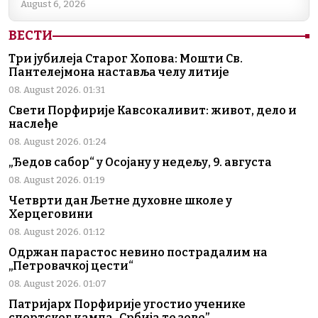
August 6, 2026
ВЕСТИ
Три јубилеја Старог Хопова: Мошти Св.
Пантелејмона наставља челу литије
08. August 2026. 01:31
Свети Порфирије Кавсокаливит: живот, дело и
наслеђе
08. August 2026. 01:24
„Ђедов сабор“ у Осојану у недељу, 9. августа
08. August 2026. 01:19
Четврти дан Љетне духовне школе у
Херцеговини
08. August 2026. 01:12
Одржан парастос невино пострадалим на
„Петровачкој цести“
08. August 2026. 01:07
Патријарх Порфирије угостио ученике
спортског кампа „Србија те зове”