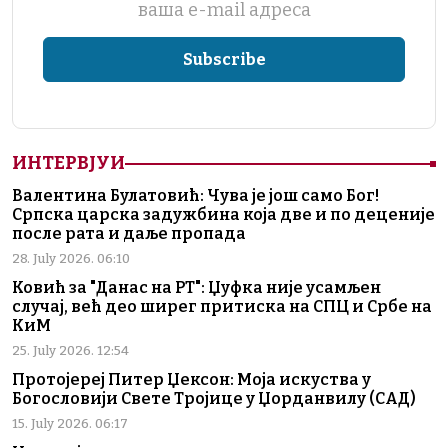
ваша е-mail адреса
ИНТЕРВЈУИ
Валентина Булатовић: Чува је још само Бог!
Српска царска задужбина која две и по деценије
после рата и даље пропада
28. July 2026. 06:10
Ковић за "Данас на РТ": Џуфка није усамљен
случај, већ део ширег притиска на СПЦ и Србе на
КиМ
25. July 2026. 12:54
Протојереј Питер Џексон: Моја искуства у
Богословији Свете Тројице у Џорданвилу (САД)
15. July 2026. 06:17