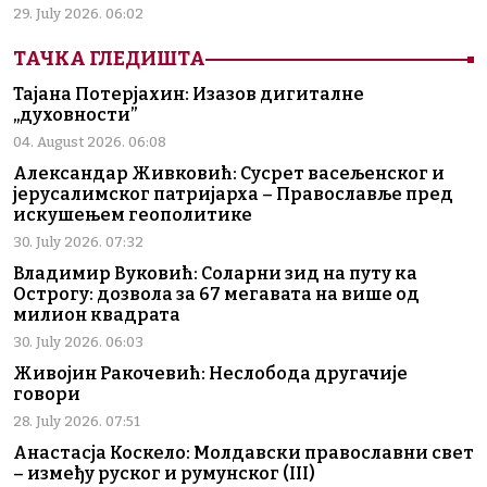
29. July 2026. 06:02
ТАЧКА ГЛЕДИШТА
Тајана Потерјахин: Изазов дигиталне
„духовности”
04. August 2026. 06:08
Александар Живковић: Сусрет васељенског и
јерусалимског патријарха – Православље пред
искушењем геополитике
30. July 2026. 07:32
Владимир Вуковић: Соларни зид на путу ка
Острогу: дозвола за 67 мегавата на више од
милион квадрата
30. July 2026. 06:03
Живојин Ракочевић: Неслобода другачије
говори
28. July 2026. 07:51
Анастасја Коскело: Молдавски православни свет
– између руског и румунског (III)