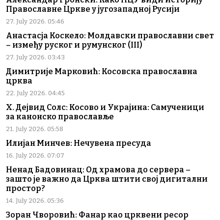
Православне Цркве у југозападној Русији
27. July 2026. 05:46
Анастасја Коскело: Молдавски православни свет
– између руског и румунског (III)
27. July 2026. 03:43
Димитрије Марковић: Косовска православна
црква
22. July 2026. 04:45
Х. Дејвид Солс: Косово и Украјина: Самученици
за канонско православље
21. July 2026. 05:58
Илијан Минчев: Нечувена пресуда
16. July 2026. 07:07
Ненад Бадовинац: Од храмова до сервера –
зашто је важно да Црква штити свој дигитални
простор?
14. July 2026. 05:36
Зоран Чворовић: Фанар као црквени ресор