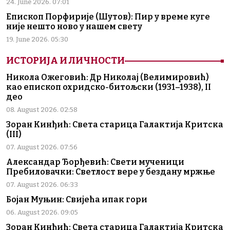
24. June 2026. 07:01
Епископ Порфирије (Шутов): Пир у време куге
није нешто ново у нашем свету
19. June 2026. 05:30
ИСТОРИЈА И ЛИЧНОСТИ
Никола Ожеговић: Др Николај (Велимировић)
као епископ охридско-битољски (1931–1938), II
део
08. August 2026. 02:58
Зоран Кинђић: Света старица Галактија Критска
(III)
07. August 2026. 07:56
Александар Ђорђевић: Свети мученици
Пребиловачки: Светлост вере у бездану мржње
07. August 2026. 06:33
Бојан Муњин: Свијећа ипак гори
06. August 2026. 09:05
Зоран Кинђић: Света старица Галактија Критска