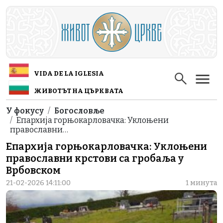
Skip to main content
VIDA DE LA IGLESIA
ЖИВОТЪТ НА ЦЪРКВАТА
Breadcrumb
У фокусу
Богословље
Епархија горњокарловачка: Уклоњени
православни…
Епархија горњокарловачка: Уклоњени
православни крстови са гробаља у
Врбовском
21-02-2026 14:11:00
1 минута