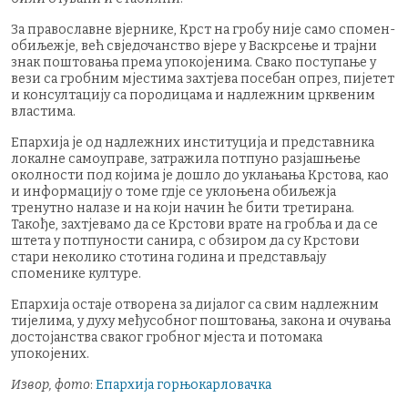
За православне вјернике, Крст на гробу није само спомен-
обиљежје, већ свједочанство вјере у Васкрсење и трајни
знак поштовања према упокојенима. Свако поступање у
вези са гробним мјестима захтјева посебан опрез, пијетет
и консултацију са породицама и надлежним црквеним
властима.
Епархија је од надлежних институција и представника
локалне самоуправе, затражила потпуно разјашњење
околности под којима је дошло до уклањања Крстова, као
и информацију о томе гдје се уклоњена обиљежја
тренутно налазе и на који начин ће бити третирана.
Такође, захтјевамо да се Крстови врате на гробља и да се
штета у потпуности санира, с обзиром да су Крстови
стари неколико стотина година и представљају
споменике културе.
Епархија остаје отворена за дијалог са свим надлежним
тијелима, у духу међусобног поштовања, закона и очувања
достојанства сваког гробног мјеста и потомака
упокојених.
Извор, фото
:
Епархија горњокарловачка