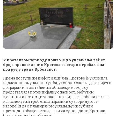
У протеклом периоду дошло je до уклањања већег
броја православних Крстова са старих гробаља на
подручју града Врбовског.
Према доступним информацијама, Kрстове је уклонила
надлежна комунална служба, уз образложење да је ријеч о
дотрајалим и оштећеним обиљежјима која су
представљала потенцијалну опасност. Међутим,
вјерници и потомци упокојених чији се гробови налазе
на поменутим гробљима изразили су забринутост,
наводећи да о планираном уклањању нису били
претходно обавјештени, као и да су поједини Крстови
били очувани и стабилни.