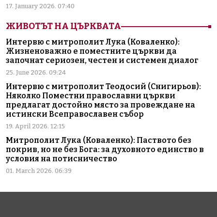
17. January 2026. 07:40
ЖИВОТЪТ НА ЦЪРКВАТА
Интервю с митрополит Лука (Коваленко):
Жизненоважно е поместните църкви да
започнат сериозен, честен и системен диалог
25. June 2026. 09:24
Интервю с митрополит Теодосий (Снигирьов):
Няколко Поместни православни църкви
предлагат достойно място за провеждане на
истински Всеправославен събор
19. April 2026. 12:15
Митрополит Лука (Коваленко): Паството без
покрив, но не без Бога: за духовното единство в
условия на потисничество
01. March 2026. 06:39