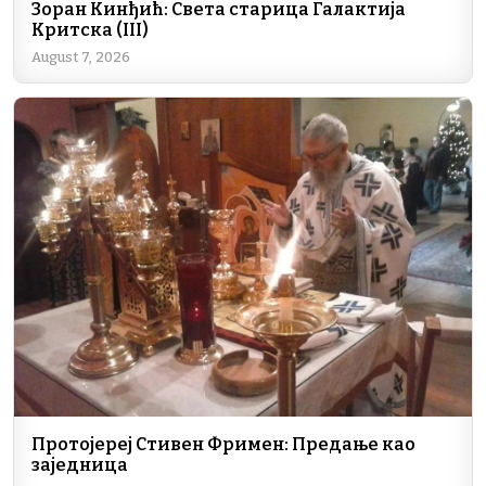
Зоран Кинђић: Света старица Галактија
Критска (III)
August 7, 2026
Протојереј Стивен Фримен: Предање као
заједница