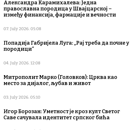
Александра Карамихалева: Једна
православна породица у Швајцарској –
између финансија, фармације и вечности
07. July 2026. 05:08
Попадија Габријела Луга: „Рај треба да почне у
породици“
04. July 2026. 12:08
Митрополит Марко (Головков): Црква као
место за дијалог, љубав и живот
03. July 2026. 05:10
Игор Борозан: Уметност је кроз култ Светог
Саве сачувала идентитет српског бића