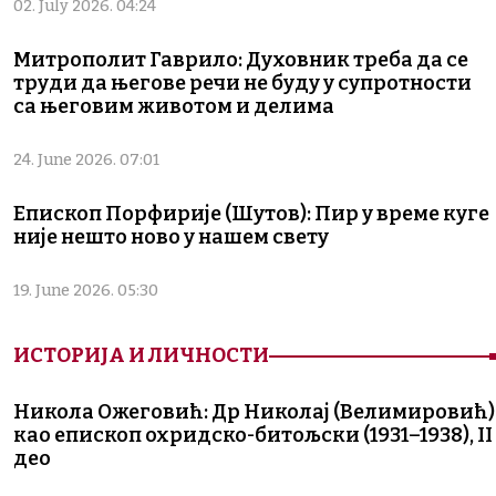
02. July 2026. 04:24
Митрополит Гаврило: Духовник треба да се
труди да његове речи не буду у супротности
са његовим животом и делима
24. June 2026. 07:01
Епископ Порфирије (Шутов): Пир у време куге
није нешто ново у нашем свету
19. June 2026. 05:30
ИСТОРИЈА И ЛИЧНОСТИ
Никола Ожеговић: Др Николај (Велимировић)
као епископ охридско-битољски (1931–1938), II
део