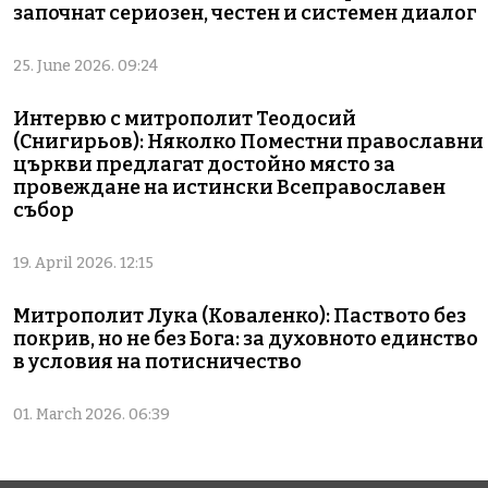
започнат сериозен, честен и системен диалог
25. June 2026. 09:24
Интервю с митрополит Теодосий
(Снигирьов): Няколко Поместни православни
църкви предлагат достойно място за
провеждане на истински Всеправославен
събор
19. April 2026. 12:15
Митрополит Лука (Коваленко): Паството без
покрив, но не без Бога: за духовното единство
в условия на потисничество
01. March 2026. 06:39