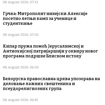
08. August 2026. 07:13
Грчка: Митрополит никејски Алексије
посетио летњи камп за ученице и
студенткиње
08. August 2026. 07:02
Кипар пружа помоћ Јерусалимској и
Антиохијској патријаршији у оквиру новог
програма подршке Блиском истоку
08. August 2026. 06:50
Белоруска православна црква упозорава на
деловање лажних свештеника и
псеудорелигиозних група
08. August 2026. 06:41