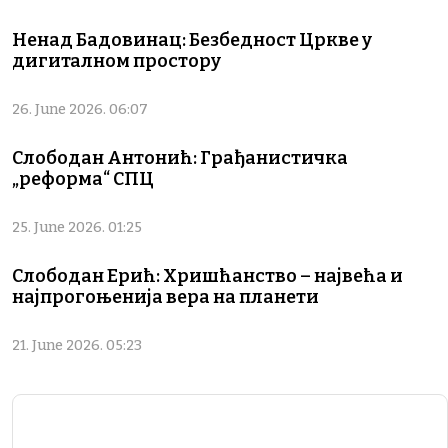
Ненад Бадовинац: Безбедност Цркве у
дигиталном простору
26. June 2026. 06:07
Слободан Антонић: Грађанистичка
„реформа“ СПЦ
25. June 2026. 01:25
Слободан Ерић: Хришћанство – највећа и
најпрогоњенија вера на планети
21. June 2026. 05:23