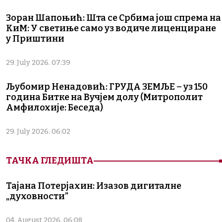
Зоран Шапоњић: Шта се Србима још спрема на
КиМ: У светиње само уз водиче лиценциране
у Приштини
29. July 2026. 07:39
Љубомир Ненадовић: ГРУДА ЗЕМЉЕ – уз 150
година Битке на Вучјем долу (Митрополит
Амфилохије: Беседа)
29. July 2026. 06:02
ТАЧКА ГЛЕДИШТА
Тајана Потерјахин: Изазов дигиталне
„духовности”
04. August 2026. 06:08