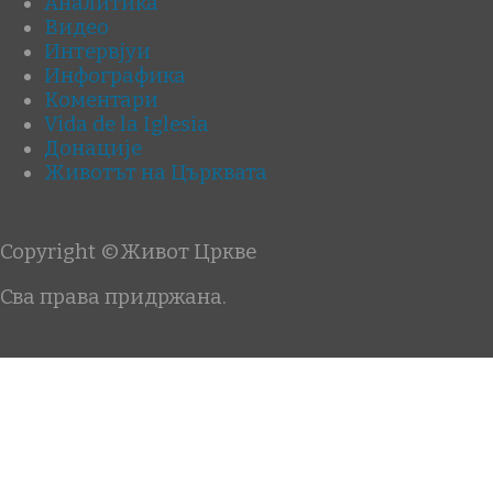
Аналитика
Видео
Интервјуи
Инфографика
Коментари
Vida de la Iglesia
Донације
Животът на Църквата
Copyright ©Живот Цркве
Сва права придржана.