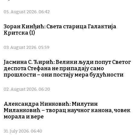
05. August 2026. 06:42
Зоран Кинђић: Света старица Галактија
Критска (I)
03. August 2026. 05:59
Јасмина С. Ћирић: Велики људи попут Светог
деспота Стефана не припадају само
прошлости – они постају мера будућности
02. August 2026. 06:20
Александра Нинковић: Милутин
Миланковић – творац научног канона, човек
морала и вере
31. July 2026. 06:40