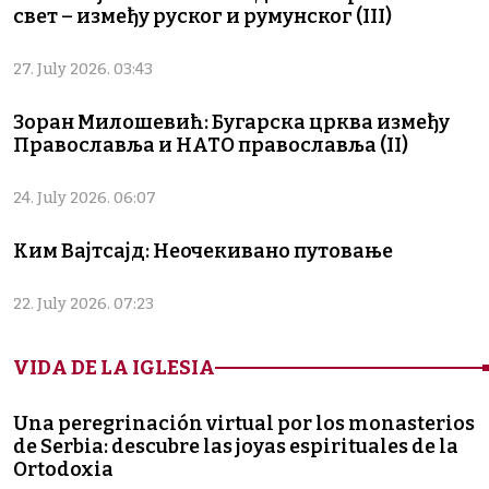
свет – између руског и румунског (III)
27. July 2026. 03:43
Зоран Милошевић: Бугарска црква између
Православља и НАТО православља (II)
24. July 2026. 06:07
Ким Вајтсајд: Неочекивано путовање
22. July 2026. 07:23
VIDA DE LA IGLESIA
Una peregrinación virtual por los monasterios
de Serbia: descubre las joyas espirituales de la
Ortodoxia