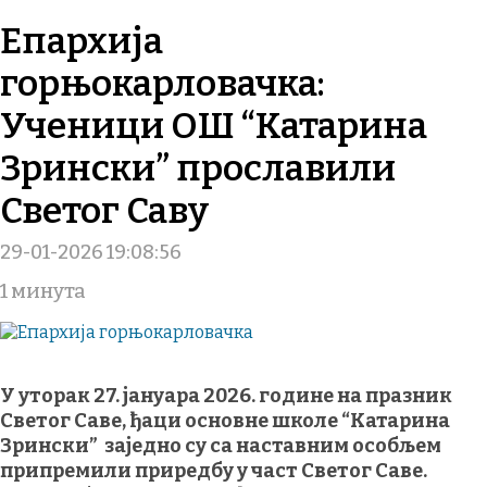
Епархија
горњокарловачка:
Ученици ОШ “Катарина
Зрински” прославили
Светог Саву
29-01-2026 19:08:56
1 минута
У уторак 27. јануара 2026. године на празник
Светог Саве, ђаци основне школе “Катарина
Зрински” заједно су са наставним особљем
припремили приредбу у част Светог Саве.