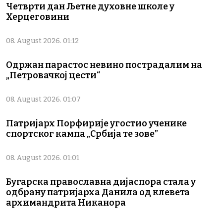
Четврти дан Љетне духовне школе у
Херцеговини
08. August 2026. 01:12
Одржан парастос невино пострадалим на
„Петровачкој цести“
08. August 2026. 01:07
Патријарх Порфирије угостио ученике
спортског кампа „Србија те зове”
08. August 2026. 01:01
Бугарска православна дијаспора стала у
одбрану патријарха Данила од клевета
архимандрита Никанора