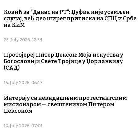
Ковић за "Данас на РТ": Џуфка није усамљен
случај, већ део ширег притиска на СПЦ и Србе
на КиМ
25. July 2026. 12:54
Протојереј Питер Џексон: Моја искуства у
Богословији Свете Тројице у Џорданвилу
(САД)
15. July 2026. 06:17
Интервју са некадашњим протестантским
мисионаром — свештеником Питером
Џексоном
10. July 2026. 07:01