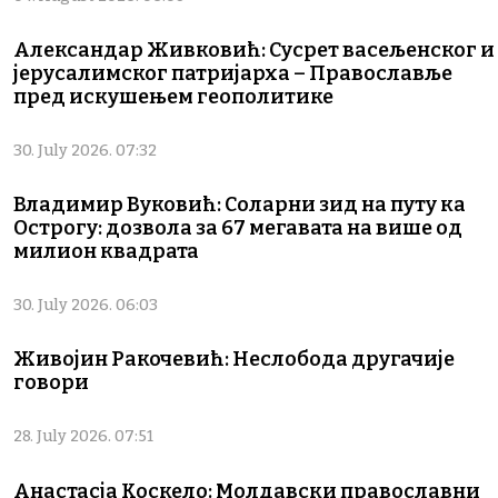
Александар Живковић: Сусрет васељенског и
јерусалимског патријарха – Православље
пред искушењем геополитике
30. July 2026. 07:32
Владимир Вуковић: Соларни зид на путу ка
Острогу: дозвола за 67 мегавата на више од
милион квадрата
30. July 2026. 06:03
Живојин Ракочевић: Неслобода другачије
говори
28. July 2026. 07:51
Анастасја Коскело: Молдавски православни