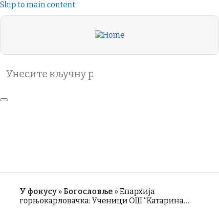
Skip to main content
Search
Header
VIDA
DE LA
Category
ВАСЕЉЕНСКО
IGLESIA
Васеље
Menu
ПРАВОСЛАВЉЕ
Правос
ЖИВОТЪТ
РУБРИКЕ
РУБРИК
НА
ЦЪРКВАТА
У фокусу
Богословље
Епархија
горњокарловачка: Ученици ОШ “Катарина…
Breadcrumb