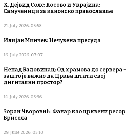
Х. Дејвид Солс: Косово и Украјина:
Самученици за канонско православље
21. July 2026. 05:58
Илијан Минчев: Нечувена пресуда
16. July 2026. 07:07
Ненад Бадовинац: Од храмова до сервера –
зашто је важно да Црква штити свој
дигитални простор?
14. July 2026. 05:36
Зоран Чворовић: Фанар као црквени ресор
Брисела
29. June 2026. 05:10