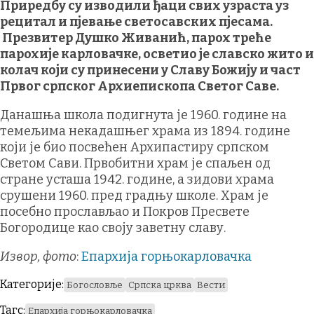
Приредбу су изводили ђаци свих узраста уз
рецитал и пјевање светосавских пјесама.
Презвитер Душко Живанић, парох треће
парохије карловачке, осветио је славско жито и
колач који су принесени у Славу Божију и част
Првог српског Архиепископа Светог Саве.
Данашња школа подигнута је 1960. године на
темељима некадашњег храма из 1894. године
који је био посвећен Архипастиру српском
Светом Сави. Првобитни храм је спаљен од
стране усташа 1942. године, а зидови храма
срушени 1960. пред градњу школе. Храм је
посебно прослављао и Покров Пресвете
Богородице као своју заветну славу.
Извор, фото
:
Епархија горњокарловачка
Категорије:
Богословље
Српска црква
Вести
Тагс:
Епархија горњокарловачка