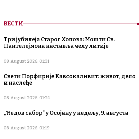
ВЕСТИ
Три јубилеја Старог Хопова: Мошти Св.
Пантелејмона наставља челу литије
08. August 2026. 01:31
Свети Порфирије Кавсокаливит: живот, дело
и наслеђе
08. August 2026. 01:24
„Ђедов сабор“ у Осојану у недељу, 9. августа
08. August 2026. 01:19