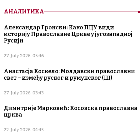
АНАЛИТИКА
Александар Гронски: Како ПЦУ види
историју Православне Цркве у југозападној
Русији
27. July 2026. 05:46
Анастасја Коскело: Молдавски православни
свет – између руског и румунског (III)
27. July 2026. 03:43
Димитрије Марковић: Косовска православна
црква
22. July 2026. 04:45