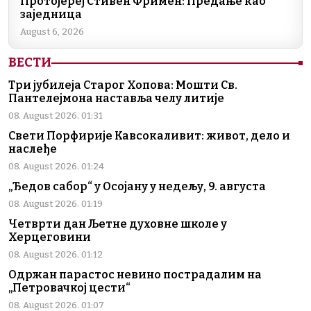
Протојереј Стивен Фримен: Предање као
заједница
August 6, 2026
ВЕСТИ
Три јубилеја Старог Хопова: Мошти Св.
Пантелејмона наставља челу литије
08. August 2026. 01:31
Свети Порфирије Кавсокаливит: живот, дело и
наслеђе
08. August 2026. 01:24
„Ђедов сабор“ у Осојану у недељу, 9. августа
08. August 2026. 01:19
Четврти дан Љетне духовне школе у
Херцеговини
08. August 2026. 01:12
Одржан парастос невино пострадалим на
„Петровачкој цести“
08. August 2026. 01:07