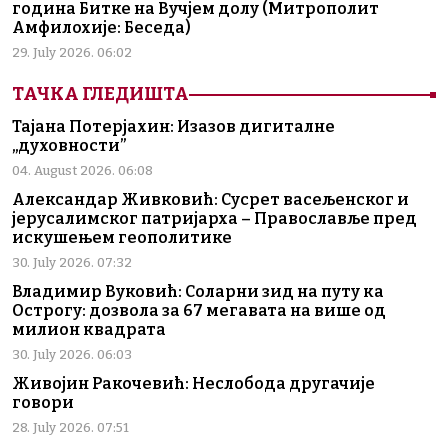
година Битке на Вучјем долу (Митрополит
Амфилохије: Беседа)
29. July 2026. 06:02
ТАЧКА ГЛЕДИШТА
Тајана Потерјахин: Изазов дигиталне
„духовности”
04. August 2026. 06:08
Александар Живковић: Сусрет васељенског и
јерусалимског патријарха – Православље пред
искушењем геополитике
30. July 2026. 07:32
Владимир Вуковић: Соларни зид на путу ка
Острогу: дозвола за 67 мегавата на више од
милион квадрата
30. July 2026. 06:03
Живојин Ракочевић: Неслобода другачије
говори
28. July 2026. 07:51