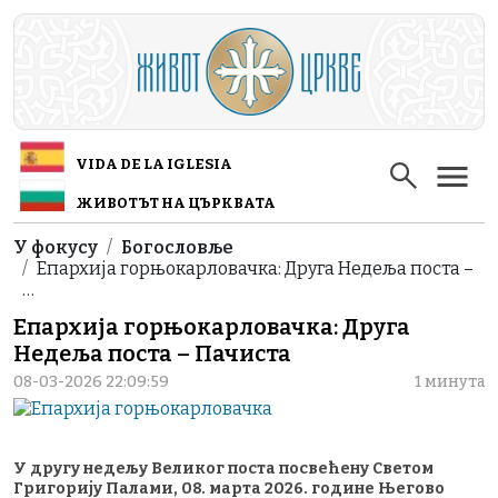
Skip to main content
VIDA DE LA IGLESIA
ЖИВОТЪТ НА ЦЪРКВАТА
Breadcrumb
У фокусу
Богословље
Епархија горњокарловачка: Друга Недеља поста –
…
Епархија горњокарловачка: Друга
Недеља поста – Пачиста
08-03-2026 22:09:59
1 минута
У другу недељу Великог поста посвећену Светом
Григорију Палами, 08. марта 2026. године Његово