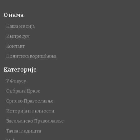
О нама
Наша мисија
Импресум
Контакт
Политика коришћења
Категорије
У Фокусу
Одбрана Цркве
Српско Православље
Историја и личности
Васељенско Православље
Тачка гледишта