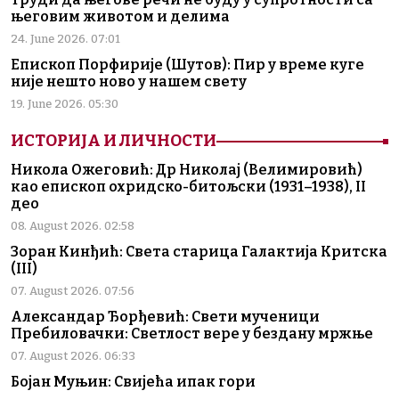
његовим животом и делима
24. June 2026. 07:01
Епископ Порфирије (Шутов): Пир у време куге
није нешто ново у нашем свету
19. June 2026. 05:30
ИСТОРИЈА И ЛИЧНОСТИ
Никола Ожеговић: Др Николај (Велимировић)
као епископ охридско-битољски (1931–1938), II
део
08. August 2026. 02:58
Зоран Кинђић: Света старица Галактија Критска
(III)
07. August 2026. 07:56
Александар Ђорђевић: Свети мученици
Пребиловачки: Светлост вере у бездану мржње
07. August 2026. 06:33
Бојан Муњин: Свијећа ипак гори