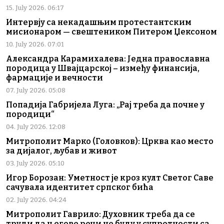
15. July 2026. 06:17
Интервју са некадашњим протестантским
мисионаром — свештеником Питером Џексоном
10. July 2026. 07:01
Александра Карамихалева: Једна православна
породица у Швајцарској – између финансија,
фармације и вечности
07. July 2026. 05:08
Попадија Габријела Луга: „Рај треба да почне у
породици“
04. July 2026. 12:08
Митрополит Марко (Головков): Црква као место
за дијалог, љубав и живот
03. July 2026. 05:10
Игор Борозан: Уметност је кроз култ Светог Саве
сачувала идентитет српског бића
02. July 2026. 04:24
Митрополит Гаврило: Духовник треба да се
труди да његове речи не буду у супротности са