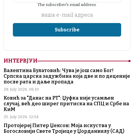
The subscriber's email address.
ваша е-mail адреса
ИНТЕРВЈУИ
Валентина Булатовић: Чува је још само Бог!
Српска царска задужбина која две и по деценије
после рата и даље пропада
28. July 2026. 06:10
Ковић за "Данас на РТ": Џуфка није усамљен
случај, већ део ширег притиска на СПЦ и Србе на
КиМ
25. July 2026. 12:54
Протојереј Питер Џексон: Моја искуства у
Богословији Свете Тројице у Џорданвилу (САД)