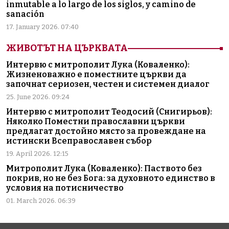
inmutable a lo largo de los siglos, y camino de
sanación
17. January 2026. 07:40
ЖИВОТЪТ НА ЦЪРКВАТА
Интервю с митрополит Лука (Коваленко):
Жизненоважно е поместните църкви да
започнат сериозен, честен и системен диалог
25. June 2026. 09:24
Интервю с митрополит Теодосий (Снигирьов):
Няколко Поместни православни църкви
предлагат достойно място за провеждане на
истински Всеправославен събор
19. April 2026. 12:15
Митрополит Лука (Коваленко): Паството без
покрив, но не без Бога: за духовното единство в
условия на потисничество
01. March 2026. 06:39