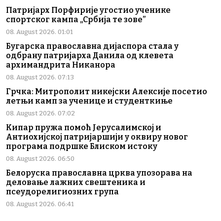
Патријарх Порфирије угостио ученике
спортског кампа „Србија те зове”
08. August 2026. 01:01
Бугарска православна дијаспора стала у
одбрану патријарха Данила од клевета
архимандрита Никанора
08. August 2026. 07:13
Грчка: Митрополит никејски Алексије посетио
летњи камп за ученице и студенткиње
08. August 2026. 07:02
Кипар пружа помоћ Јерусалимској и
Антиохијској патријаршији у оквиру новог
програма подршке Блиском истоку
08. August 2026. 06:50
Белоруска православна црква упозорава на
деловање лажних свештеника и
псеудорелигиозних група
08. August 2026. 06:41