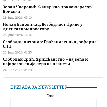
14. July 2026. 05:36
Зоран Чворовић: Фанар као црквени ресор
Брисела
29. June 2026. 05:10
Ненад Бадовинац: Безбедност Цркве у
дигиталном простору
26. June 2026. 06:07
Слободан Антонић: Грађанистичка „реформа“
СПЦ
25. June 2026. 01:25
Слободан Ерић: Хришћанство – највећа и
најпрогоњенија вера на планети
21. June 2026. 05:23
ПРИЈАВА ЗА NEWSLETTER
Email