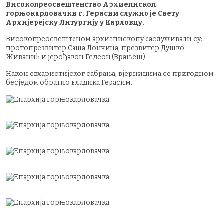
Високопреосвештенство Архиепископ
горњокарловачки г. Герасим служио је Свету
Архијерејску Литургију у Карловцу.
Високопреосвештеном архиепископу саслуживали су:
протопрезвитер Саша Лончина, презвитер Душко
Живанић и јерођакон Гедеон (Врањеш).
Након евхаристијског сабрања, вјерницима се пригодном
бесједом обратио владика Герасим.