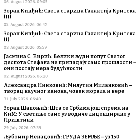
06. August 2026. 09:05
Зоран Кинђић: Света старица Галактија Критска
(II)
05. August 2026. 06:42
Зоран Кинђић: Света старица Галактија Критска
(I)
03. August 2026. 05:59
Јасмина С. Ћирић: Велики људи попут Светог
деспота Стефана не припадају само прошлости –
они постају мера будућности
02. August 2026. 06:20
Александра Нинковић: Милутин Миланковић –
творац научног канона, човек морала и вере
31. July 2026. 06:40
Зоран Шапоњић: Шта се Србима још спрема на
КиМ: У светиње само уз водиче лиценциране у
Приштини
29. July 2026. 07:39
Љубомир Ненадовић: ГРУДА ЗЕМЉЕ – уз 150