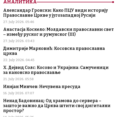
АНАЛИТИКА
Александар Гронски: Како ПЦУ види историју
Православне Цркве у југозападној Русији
27. July 2026. 05:46
Анастасја Коскело: Молдавски православни свет
– између руског и румунског (III)
27. July 2026. 03:43
Димитрије Марковић: Косовска православна
црква
22. July 2026. 04:45
Х. Дејвид Солс: Косово и Украјина: Самученици
за канонско православље
21. July 2026. 05:58
Илијан Минчев: Нечувена пресуда
16. July 2026. 07:07
Ненад Бадовинац: Од храмова до сервера –
зашто је важно да Црква штити свој дигитални
простор?