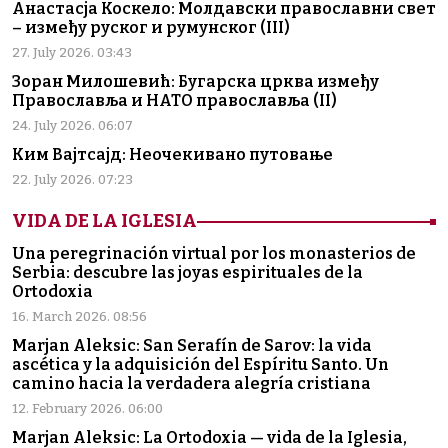
Анастасја Коскело: Молдавски православни свет
– између руског и румунског (III)
27. July 2026. 03:43
Зоран Милошевић: Бугарска црква између
Православља и НАТО православља (II)
24. July 2026. 06:07
Ким Вајтсајд: Неочекивано путовање
22. July 2026. 07:23
VIDA DE LA IGLESIA
Una peregrinación virtual por los monasterios de
Serbia: descubre las joyas espirituales de la
Ortodoxia
16. March 2026. 08:56
Marjan Aleksic: San Serafín de Sarov: la vida
ascética y la adquisición del Espíritu Santo. Un
camino hacia la verdadera alegría cristiana
12. February 2026. 06:00
Marjan Aleksic: La Ortodoxia — vida de la Iglesia,