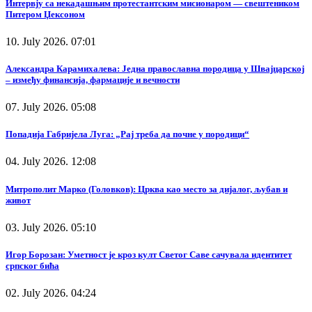
Интервју са некадашњим протестантским мисионаром — свештеником
Питером Џексоном
10. July 2026. 07:01
Александра Карамихалева: Једна православна породица у Швајцарској
– између финансија, фармације и вечности
07. July 2026. 05:08
Попадија Габријела Луга: „Рај треба да почне у породици“
04. July 2026. 12:08
Митрополит Марко (Головков): Црква као место за дијалог, љубав и
живот
03. July 2026. 05:10
Игор Борозан: Уметност је кроз култ Светог Саве сачувала идентитет
српског бића
02. July 2026. 04:24