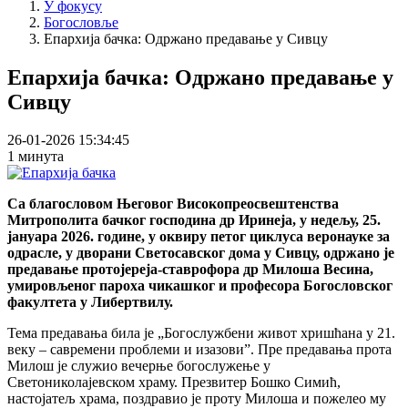
У фокусу
Богословље
Епархија бачка: Одржано предавање у Сивцу
Епархија бачка: Одржано предавање у
Сивцу
26-01-2026 15:34:45
1 минута
Са благословом Његовог Високопреосвештенства
Митрополита бачког господина др Иринеја, у недељу, 25.
јануара 2026. године, у оквиру петог циклуса веронауке за
одрасле, у дворани Светосавског дома у Сивцу, одржано је
предавање протојереја-ставрофора др Милоша Весина,
умировљеног пароха чикашког и професора Богословског
факултета у Либертвилу.
Тема предавања била је „Богослужбени живот хришћана у 21.
веку – савремени проблеми и изазовиˮ. Пре предавања прота
Милош је служио вечерње богослужење у
Светониколајевском храму. Презвитер Бошко Симић,
настојатељ храма, поздравио je проту Милоша и пожелео му