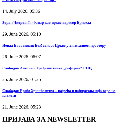
14. July 2026. 05:36
Зоран Чворовић: Фанар као црквени ресор Брисела
29. June 2026. 05:10
Ненад Бадовинац: Безбедност Цркве у дигиталном простору
26. June 2026. 06:07
Слободан Антонић: Грађанистичка „реформа“ СПЦ
25. June 2026. 01:25
Слободан Ерић: Хришћанство – највећа и најпрогоњенија вера на
планети
21. June 2026. 05:23
ПРИЈАВА ЗА NEWSLETTER