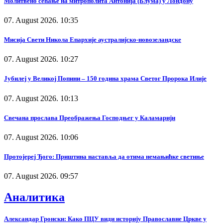
Молитвено сећање на митрополита Антонија (Блума) у Лондону
07. August 2026. 10:35
Мисија Свети Никола Епархије аустралијско-новозеландске
07. August 2026. 10:27
Јубилеј у Великој Попини – 150 година храма Светог Пророка Илије
07. August 2026. 10:13
Свечана прослава Преображења Господњег у Каламарији
07. August 2026. 10:06
Протојереј Ђого: Приштина наставља да отима немањићке светиње
07. August 2026. 09:57
Аналитика
Александар Гронски: Како ПЦУ види историју Православне Цркве у