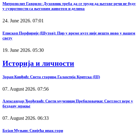
Митрополит Гаврило: Духовник треба да се труди да његове речи не буду
у супротности са његовим животом и делима
24. June 2026. 07:01
Епископ Порфирије (Шутов): Пир у време куге није нешто ново у нашем
свету
19. June 2026. 05:30
Историја и личности
Зоран Кинђић: Света старица Галактија Критска (III)
07. August 2026. 07:56
Александар Ђорђевић: Свети мученици Пребиловачки: Светлост вере у
бездану мржње
07. August 2026. 06:33
Бојан Муњин: Свијећа ипак гори