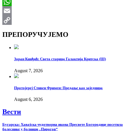
Viber
WhatsApp
Email
Copy
ПРЕПОРУЧУЈЕМО
Link
Зоран Кинђић: Света старица Галактија Критска (III)
August 7, 2026
Протојереј Стивен Фримен: Предање као заједница
August 6, 2026
Вести
Бугарска: Хавајска чудотворна икона Пресвете Богородице посетила
болеснике у болници „Пирогов“