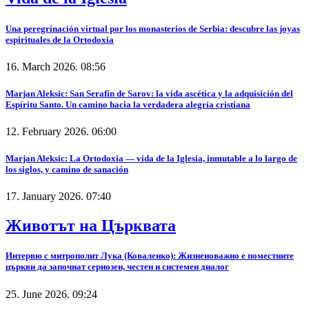
Una peregrinación virtual por los monasterios de Serbia: descubre las joyas
espirituales de la Ortodoxia
16. March 2026. 08:56
Marjan Aleksic: San Serafín de Sarov: la vida ascética y la adquisición del
Espíritu Santo. Un camino hacia la verdadera alegría cristiana
12. February 2026. 06:00
Marjan Aleksic: La Ortodoxia — vida de la Iglesia, inmutable a lo largo de
los siglos, y camino de sanación
17. January 2026. 07:40
Животът на Църквата
Интервю с митрополит Лука (Коваленко): Жизненоважно е поместните
църкви да започнат сериозен, честен и системен диалог
25. June 2026. 09:24