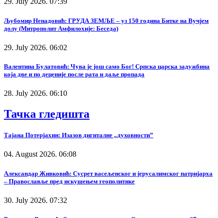
29. July 2026. 07:39
Љубомир Ненадовић: ГРУДА ЗЕМЉЕ – уз 150 година Битке на Вучјем
долу (Митрополит Амфилохије: Беседа)
29. July 2026. 06:02
Валентина Булатовић: Чува је још само Бог! Српска царска задужбина
која две и по деценије после рата и даље пропада
28. July 2026. 06:10
Тачка гледишта
Тајана Потерјахин: Изазов дигиталне „духовности”
04. August 2026. 06:08
Александар Живковић: Сусрет васељенског и јерусалимског патријарха
– Православље пред искушењем геополитике
30. July 2026. 07:32