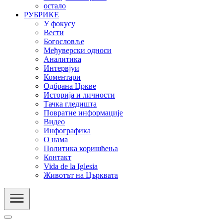
остало
РУБРИКЕ
У фокусу
Вести
Богословље
Међуверски односи
Аналитика
Интервјуи
Коментари
Одбрана Цркве
Историја и личности
Тачка гледишта
Повратне информације
Видео
Инфографика
О нама
Политика коришћења
Контакт
Vida de la Iglesia
Животът на Църквата