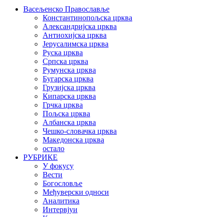
Васељенско Православље
Константинопољска црква
Александријска црква
Антиохијска црква
Јерусалимска црква
Руска црква
Српска црква
Румунска црква
Бугарска црква
Грузијска црква
Кипарска црква
Грчка црква
Пољска црква
Албанска црква
Чешко-словачка црква
Македонска црква
остало
РУБРИКЕ
У фокусу
Вести
Богословље
Међуверски односи
Аналитика
Интервјуи