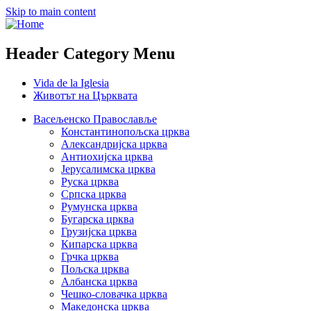
Skip to main content
Header Category Menu
Vida de la Iglesia
Животът на Църквата
Васељенско Православље
Константинопољска црква
Александријска црква
Антиохијска црква
Јерусалимска црква
Руска црква
Српска црква
Румунска црква
Бугарска црква
Грузијска црква
Кипарска црква
Грчка црква
Пољска црква
Албанска црква
Чешко-словачка црква
Македонска црква