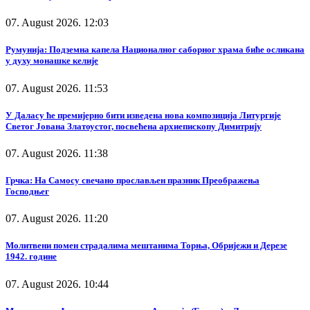
07. August 2026. 12:03
Румунија: Подземна капела Националног саборног храма биће осликана
у духу монашке келије
07. August 2026. 11:53
У Даласу ће премијерно бити изведена нова композиција Литургије
Светог Јована Златоустог, посвећена архиепископу Димитрију
07. August 2026. 11:38
Грчка: На Самосу свечано прослављен празник Преображења
Господњег
07. August 2026. 11:20
Молитвени помен страдалима мештанима Торња, Обријежи и Дерезе
1942. године
07. August 2026. 10:44