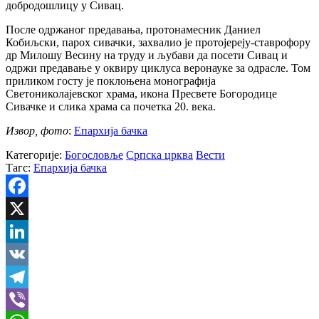
добродошлицу у Сивац.
После одржаног предавања, протонамесник Даниел
Кобиљски, парох сивачки, захвалио је протојереју-ставрофору
др Милошу Весину на труду и љубави да посети Сивац и
одржи предавање у оквиру циклуса веронауке за одрасле. Том
приликом госту је поклоњена монографија
Светониколајевског храма, икона Пресвете Богородице
Сивачке и слика храма са почетка 20. века.
Извор, фото
:
Епархија бачка
Категорије:
Богословље
Српска црква
Вести
Тагс:
Епархија бачка
Facebook
X
LinkedIn
VK
Telegram