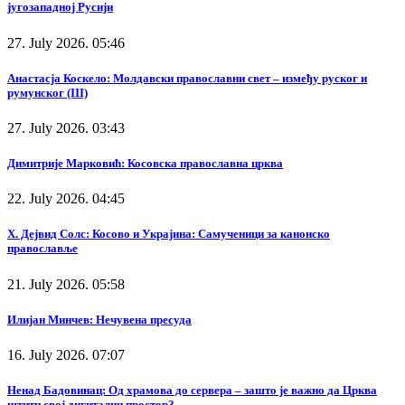
југозападној Русији
27. July 2026. 05:46
Анастасја Коскело: Молдавски православни свет – између руског и
румунског (III)
27. July 2026. 03:43
Димитрије Марковић: Косовска православна црква
22. July 2026. 04:45
Х. Дејвид Солс: Косово и Украјина: Самученици за канонско
православље
21. July 2026. 05:58
Илијан Минчев: Нечувена пресуда
16. July 2026. 07:07
Ненад Бадовинац: Од храмова до сервера – зашто је важно да Црква
штити свој дигитални простор?