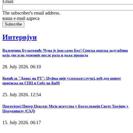
Email
The subscriber's email address.
ваша е-mail адреса
Интервјуи
Валентина Булатовић: Чува је још само Бог! Српска царска задужбина
која две и по деценије после рата и даље пропада
28. July 2026. 06:10
Ковић за "Данас на РТ": Џуфка није усамљен случај, већ део ширег
притиска на СПЦ и Србе на КиМ
25. July 2026. 12:54
Протојереј Питер Џексон: Моја искуства у Богословији Свете Тројице у
Џорданвилу (САД)
15. July 2026. 06:17