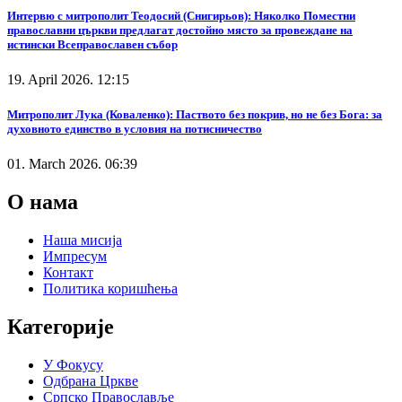
Интервю с митрополит Теодосий (Снигирьов): Няколко Поместни
православни църкви предлагат достойно място за провеждане на
истински Всеправославен събор
19. April 2026. 12:15
Митрополит Лука (Коваленко): Паството без покрив, но не без Бога: за
духовното единство в условия на потисничество
01. March 2026. 06:39
О нама
Наша мисија
Импресум
Контакт
Политика коришћења
Категорије
У Фокусу
Одбрана Цркве
Српско Православље