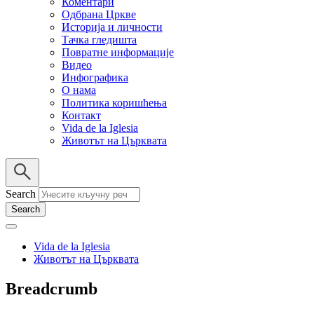
Коментари
Одбрана Цркве
Историја и личности
Тачка гледишта
Повратне информације
Видео
Инфографика
О нама
Политика коришћења
Контакт
Vida de la Iglesia
Животът на Църквата
Search
Vida de la Iglesia
Животът на Църквата
Breadcrumb