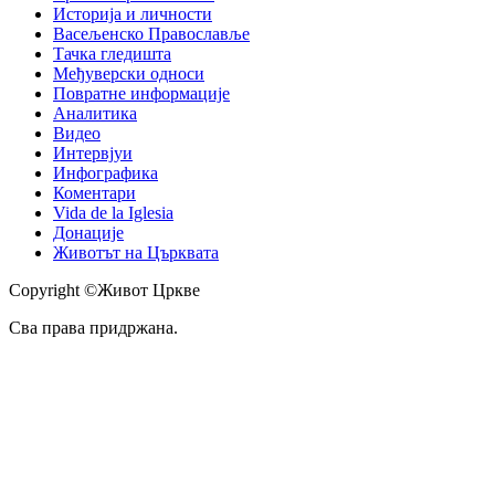
Историја и личности
Васељенско Православље
Тачка гледишта
Међуверски односи
Повратне информације
Аналитика
Видео
Интервјуи
Инфографика
Коментари
Vida de la Iglesia
Донације
Животът на Църквата
Copyright ©Живот Цркве
Сва права придржана.