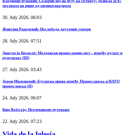
Владимир Вуковић: Соларни зид на путу ка Острогу: дозвола за 67
мегавата на више од милион квадрата
30. July 2026. 06:03
Живојин Ракочевић: Неслобода другачије говори
28. July 2026. 07:51
Анастасја Коскело: Молдавски православни свет – између руског и
румунског (III)
27. July 2026. 03:43
Зоран Милошевић: Бугарска црква између Православља и НАТО
православља (II)
24. July 2026. 06:07
Ким Вајтсајд: Неочекивано путовање
22. July 2026. 07:23
Vida de la Iglesia