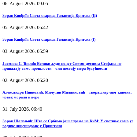
06. August 2026. 09:05
Зоран Кинђић: Света старица Галактија Критска (II)
05. August 2026. 06:42
Зоран Кинђић: Света старица Галактија Критска (I)
03. August 2026. 05:59
Јасмина С. Ћирић: Велики људи попут Светог деспота Стефана не
припадају само прошлости – они постају мера будућности
02. August 2026. 06:20
Александра Нинковић: Милутин Миланковић – творац научног канона,
човек морала и вере
31. July 2026. 06:40
Зоран Шапоњић: Шта се Србима још спрема на КиМ: У светиње само уз
водиче лиценциране у Приштини