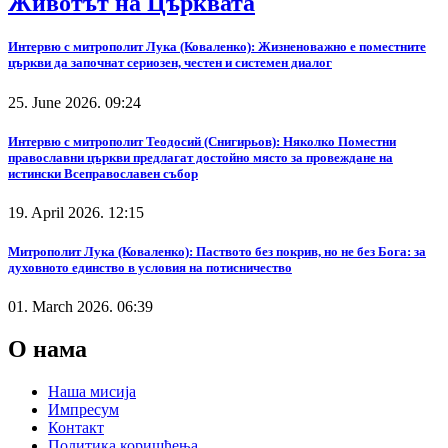
Животът на Църквата
Интервю с митрополит Лука (Коваленко): Жизненоважно е поместните
църкви да започнат сериозен, честен и системен диалог
25. June 2026. 09:24
Интервю с митрополит Теодосий (Снигирьов): Няколко Поместни
православни църкви предлагат достойно място за провеждане на
истински Всеправославен събор
19. April 2026. 12:15
Митрополит Лука (Коваленко): Паството без покрив, но не без Бога: за
духовното единство в условия на потисничество
01. March 2026. 06:39
О нама
Наша мисија
Импресум
Контакт
Политика коришћења