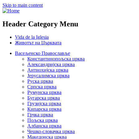
Skip to main content
Header Category Menu
Vida de la Iglesia
Животът на Църквата
Васељенско Православље
Константинопољска црква
Александријска црква
Антиохијска црква
Јерусалимска црква
Руска црква
Српска црква
Румунска црква
Бугарска црква
Грузијска црква
Кипарска црква
Грчка црква
Пољска црква
Албанска црква
Чешко-словачка црква
Македонска црква