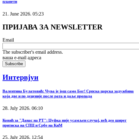
планети
21. June 2026. 05:23
ПРИЈАВА ЗА NEWSLETTER
Email
The subscriber's email address.
ваша е-mail адреса
Интервјуи
Валентина Булатовић: Чува је још само Бог! Српска царска задужбина
која две и по деценије после рата и даље пропада
28. July 2026. 06:10
Ковић за "Данас на РТ": Џуфка није усамљен случај, већ део ширег
притиска на СПЦ и Србе на КиМ
25. July 2026. 12:54