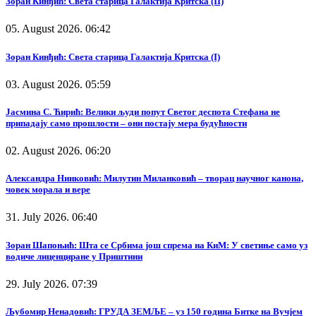
Зоран Кинђић: Света старица Галактија Критска (II)
05. August 2026. 06:42
Зоран Кинђић: Света старица Галактија Критска (I)
03. August 2026. 05:59
Јасмина С. Ћирић: Велики људи попут Светог деспота Стефана не
припадају само прошлости – они постају мера будућности
02. August 2026. 06:20
Александра Нинковић: Милутин Миланковић – творац научног канона,
човек морала и вере
31. July 2026. 06:40
Зоран Шапоњић: Шта се Србима још спрема на КиМ: У светиње само уз
водиче лиценциране у Приштини
29. July 2026. 07:39
Љубомир Ненадовић: ГРУДА ЗЕМЉЕ – уз 150 година Битке на Вучјем