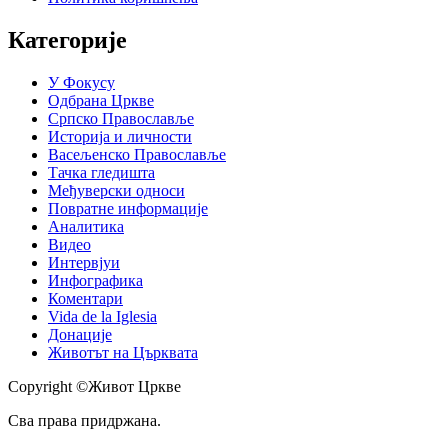
Категорије
У Фокусу
Одбрана Цркве
Српско Православље
Историја и личности
Васељенско Православље
Тачка гледишта
Међуверски односи
Повратне информације
Аналитика
Видео
Интервјуи
Инфографика
Коментари
Vida de la Iglesia
Донације
Животът на Църквата
Copyright ©Живот Цркве
Сва права придржана.