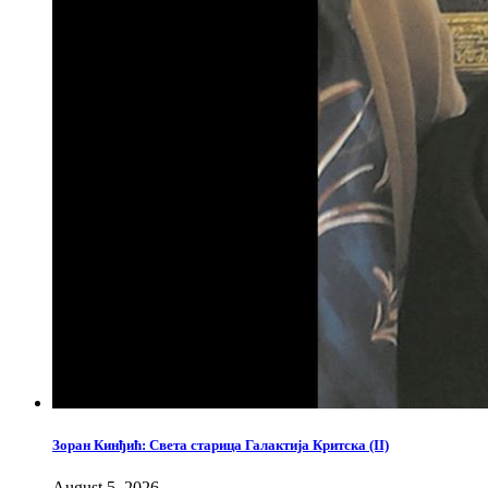
Зоран Кинђић: Света старица Галактија Критска (II)
August 5, 2026