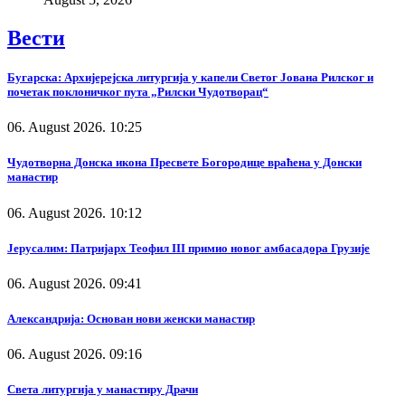
Вести
Бугарска: Архијерејска литургија у капели Светог Јована Рилског и
почетак поклоничког пута „Рилски Чудотворац“
06. August 2026. 10:25
Чудотворна Донска икона Пресвете Богородице враћена у Донски
манастир
06. August 2026. 10:12
Јерусалим: Патријарх Теофил III примио новог амбасадора Грузије
06. August 2026. 09:41
Александрија: Основан нови женски манастир
06. August 2026. 09:16
Света литургија у манастиру Драчи