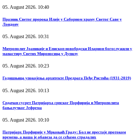
05. August 2026. 10:40
Празник Светог пророка Илије у Саборном храму Светог Саве у
Лондону
05. August 2026. 10:31
Митрополит Јоаникије и Епископ новобрдски Иларион богослужили у
манастиру Светих Мироносица у Дупилу
05. August 2026. 10:23
Годишњица упокојења архитекте Предрага Пеђе Ристића (1931-2019)
05. August 2026. 10:13
Срдачан сусрет Патријарха српског Порфирија и Митрополита
бањалучког Јефрема
05. August 2026. 10:10
Патријарх Порфирије у Мркоњић Граду: Бол не престаје протоком
времена, а наша је обавеза да се сећамо страдалих