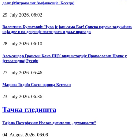
долу (Митрополит Амфилохије: Беседа)
29. July 2026. 06:02
Валентина Булатовић: Чува је још само Бог! Српска царска задужбина
која две и по деценије после рата и даље пропада
28. July 2026. 06:10
Александар Гронски: Како ПЦУ види историју Православне Цркве у
југозападној Русији
27. July 2026. 05:46
Марина Тодић: Света царица Кетеван
23. July 2026. 06:36
Тачка гледишта
Тајана Потерјахин: Изазов дигиталне „духовности”
04. August 2026. 06:08