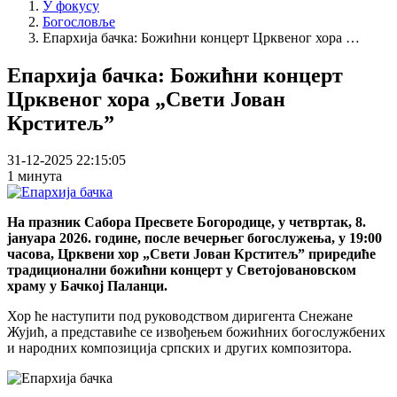
У фокусу
Богословље
Епархија бачка: Божићни концерт Црквеног хора …
Епархија бачка: Божићни концерт
Црквеног хора „Свети Јован
Крститељˮ
31-12-2025 22:15:05
1 минута
На празник Сабора Пресвете Богородице, у четвртак, 8.
јануара 2026. године, после вечерњег богослужења, у 19:00
часова, Црквени хор „Свети Јован Крститељˮ приредиће
традиционални божићни концерт у Светојовановском
храму у Бачкој Паланци.
Хор ће наступити под руководством диригента Снежане
Жујић, а представиће се извођењем божићних богослужбених
и народних композиција српских и других композитора.