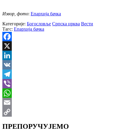
Извор, фото
:
Епархија бачка
Категорије:
Богословље
Српска црква
Вести
Тагс:
Епархија бачка
Facebook
X
LinkedIn
VK
Telegram
Viber
WhatsApp
Email
Copy
ПРЕПОРУЧУЈЕМО
Link