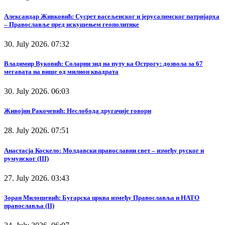
Александар Живковић: Сусрет васељенског и јерусалимског патријарха
– Православље пред искушењем геополитике
30. July 2026. 07:32
Владимир Вуковић: Соларни зид на путу ка Острогу: дозвола за 67
мегавата на више од милион квадрата
30. July 2026. 06:03
Живојин Ракочевић: Неслобода другачије говори
28. July 2026. 07:51
Анастасја Коскело: Молдавски православни свет – између руског и
румунског (III)
27. July 2026. 03:43
Зоран Милошевић: Бугарска црква између Православља и НАТО
православља (II)