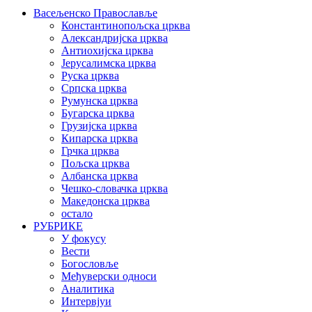
Васељенско Православље
Константинопољска црква
Александријска црква
Антиохијска црква
Јерусалимска црква
Руска црква
Српска црква
Румунска црква
Бугарска црква
Грузијска црква
Кипарска црква
Грчка црква
Пољска црква
Албанска црква
Чешко-словачка црква
Македонска црква
остало
РУБРИКЕ
У фокусу
Вести
Богословље
Међуверски односи
Аналитика
Интервјуи