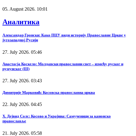
05. August 2026. 10:01
Аналитика
Александар Гронски: Како ПЦУ види историју Православне Цркве у
југозападној Русији
27. July 2026. 05:46
Анастасја Коскело: Молдавски православни свет – између руског и
румунског (III)
27. July 2026. 03:43
Димитрије Марковић: Косовска православна црква
22. July 2026. 04:45
Х. Дејвид Солс: Косово и Украјина: Самученици за канонско
православље
21. July 2026. 05:58