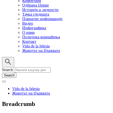
Коментари
Одбрана Цркве
Историја и личности
Тачка гледишта
Повратне информације
Видео
Инфографика
О нама
Политика коришћења
Контакт
Vida de la Iglesia
Животът на Църквата
Search
Vida de la Iglesia
Животът на Църквата
Breadcrumb