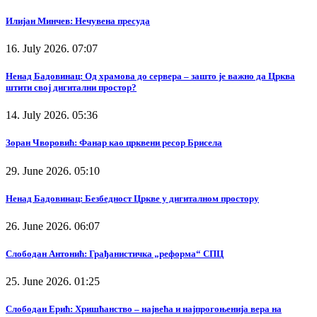
Илијан Минчев: Нечувена пресуда
16. July 2026. 07:07
Ненад Бадовинац: Од храмова до сервера – зашто је важно да Црква
штити свој дигитални простор?
14. July 2026. 05:36
Зоран Чворовић: Фанар као црквени ресор Брисела
29. June 2026. 05:10
Ненад Бадовинац: Безбедност Цркве у дигиталном простору
26. June 2026. 06:07
Слободан Антонић: Грађанистичка „реформа“ СПЦ
25. June 2026. 01:25
Слободан Ерић: Хришћанство – највећа и најпрогоњенија вера на