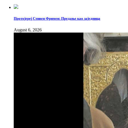
Протојереј Стивен Фримен: Предање као заједница
August 6, 2026