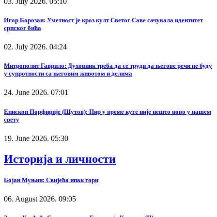
03. July 2026. 05:10
Игор Борозан: Уметност је кроз култ Светог Саве сачувала идентитет
српског бића
02. July 2026. 04:24
Митрополит Гаврило: Духовник треба да се труди да његове речи не буду
у супротности са његовим животом и делима
24. June 2026. 07:01
Епископ Порфирије (Шутов): Пир у време куге није нешто ново у нашем
свету
19. June 2026. 05:30
Историја и личности
Бојан Муњин: Свијећа ипак гори
06. August 2026. 09:05