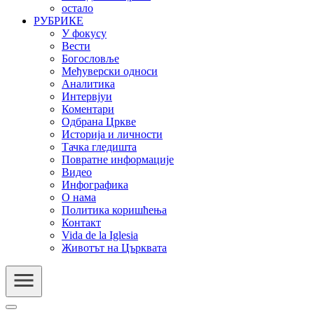
остало
РУБРИКЕ
У фокусу
Вести
Богословље
Међуверски односи
Аналитика
Интервјуи
Коментари
Одбрана Цркве
Историја и личности
Тачка гледишта
Повратне информације
Видео
Инфографика
О нама
Политика коришћења
Контакт
Vida de la Iglesia
Животът на Църквата