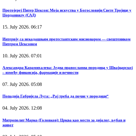
Протојереј Питер Џексон: Моја искуства у Богословији Свете Тројице у
Џорданвилу (САД)
15. July 2026. 06:17
Интервју са некадашњим протестантским мисионаром — свештеником
Питером Џексоном
10. July 2026. 07:01
Александра Карамихалева: Једна православна породица у Швајцарској
– између финансија, фармације и вечности
07. July 2026. 05:08
Попадија Габријела Луга: „Рај треба да почне у породици“
04. July 2026. 12:08
Митрополит Марко (Головков): Црква као место за дијалог, љубав и
живот