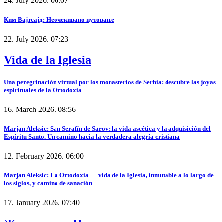
24. July 2026. 06:07
Ким Вајтсајд: Неочекивано путовање
22. July 2026. 07:23
Vida de la Iglesia
Una peregrinación virtual por los monasterios de Serbia: descubre las joyas
espirituales de la Ortodoxia
16. March 2026. 08:56
Marjan Aleksic: San Serafín de Sarov: la vida ascética y la adquisición del
Espíritu Santo. Un camino hacia la verdadera alegría cristiana
12. February 2026. 06:00
Marjan Aleksic: La Ortodoxia — vida de la Iglesia, inmutable a lo largo de
los siglos, y camino de sanación
17. January 2026. 07:40